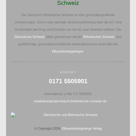
Schweiz
Die Sächsisch-Böhmische Schweiz ist eine grenzübergreifende
Urlaubsregion. Durch eine optimale Verkehrsanbindung über die A17 sind
Großstädte wie Prag und Dresden nur ein bis zwei Stunden entfernt. Die
Sächsische Schweiz
bildet gemeinsam mit der
Böhmischen Schweiz
eine
großflächige, grenzüberschreitende Nationalparkzone innerhalb des
Elbsandsteingebirges
.
KONTAKT
0171 5505901
International: (+49) 171 5505901
redaktion(at)saechsisch-boehmische-schweiz.de
© Copyright 2026,
Elbsandsteingebirge Verlag