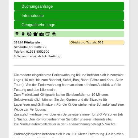
Buchungsanfrage
Internetseite
Geografische Lage
01824
Königstein
Objekt pro Tag ab:
50€
Schandauer Straße 22
Telefon: 01573 8552709
6 Betten + zusätzlich Aufbettung
Die modern eingerichtete Ferienwohnung Ikkuna befindet sich in zentraler
Lage ( 10 min. bis zum Bahnhof, Schiff, Bus, Bahn, Fähre und Kanu-Aktiv
Tours). Von der Ferienwohnung hat man einen schönen Ausblick auf die
Festung und den Lilienstein.
Zum Freizeitland Königstein laufen Sie ebenfalls nur 10 Minuten.
Selbstverständlich können Sie den Garten und die Sitzecke für
Lagerfeuer und Grill nutzen. Für die Kinder stehen eine Schaukel und eine
Wippe zur Verfügung.
Zusätzlich verfügen wir über ein Bergsteigerzimmer für 2-3 Personen (ab
1 Nacht). Den Komfort entnehmen Sie bitter unserer Internetseite.
Die Mindestaufenthaltsdauer in der Ferienwohnung beträgt 5 Nächte.
Parkmöglichkeiten befinden sich in ca. 100 Meter Entfernung. Da ich mich