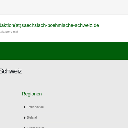
daktion(at)saechsisch-boehmische-schweiz.de
akt per e-mail
 Schweiz
Regionen
Jetrichovice
Bielatal