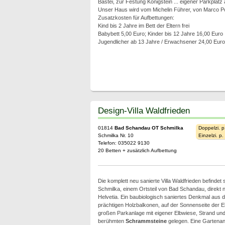
Bastei, zur Festung Königstein ... eigener Parkplat
Unser Haus wird vom Michelin Führer, von Marco Po
Zusatzkosten für Aufbettungen:
Kind bis 2 Jahre im Bett der Eltern frei
Babybett 5,00 Euro; Kinder bis 12 Jahre 16,00 Euro
Jugendlicher ab 13 Jahre / Erwachsener 24,00 Euro
Design-Villa Waldfrieden
01814
Bad Schandau OT Schmilka
Doppelzi. p
Schmilka Nr. 10
Einzelzi. p
Telefon: 035022 9130
20 Betten + zusätzlich Aufbettung
Die komplett neu sanierte Villa Waldfrieden befindet s
Schmilka, einem Ortsteil von Bad Schandau, direkt 
Helvetia. Ein baubiologisch saniertes Denkmal aus 
prächtigen Holzbalkonen, auf der Sonnenseite der El
großen Parkanlage mit eigener Elbwiese, Strand und 
berühmten
Schrammsteine
gelegen. Eine Gartenan