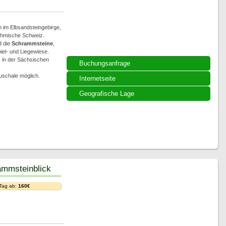
 im Elbsandsteingebirge,
öhmische Schweiz.
d die
Schrammsteine
,
iel- und Liegewiese.
) in der Sächsischen
Buchungsanfrage
uschale möglich.
Internetseite
Geografische Lage
ammsteinblick
 Tag ab:
160€