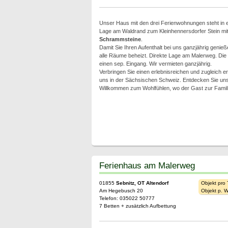
Unser Haus mit den drei Ferienwohnungen steht in e
Lage am Waldrand zum Kleinhennersdorfer Stein mit 
Schrammsteine
.
Damit Sie Ihren Aufenthalt bei uns ganzjährig genieß
alle Räume beheizt. Direkte Lage am Malerweg. Di
einen sep. Eingang. Wir vermieten ganzjährig.
Verbringen Sie einen erlebnisreichen und zugleich e
uns in der Sächsischen Schweiz. Entdecken Sie un
Willkommen zum Wohlfühlen, wo der Gast zur Famili
Ferienhaus am Malerweg
01855
Sebnitz, OT Altendorf
Objekt pro
Am Hegebusch 20
Objekt p. 
Telefon: 035022 50777
7 Betten + zusätzlich Aufbettung