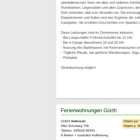
oberitalienischen Seen mit alten und seltenen Geh
Ruhebänken, Liegestühlen und alten Zypressen, die
Duft verbreiten, lädt zum Verweilen ein. Die extravag
Doppelzimmer und Suiten sind das Ergebnis der zah
Gastgeber. Sie erzählen Geschichten von Spanien übe
Diese Leistungen sind im Zimmerpreis inklusive:
- Bio-Langschläfer-Frühstücksbuffet bis 12 Uhr
- Bio-4-Gänge-Abendmenü 18 und 20 Uhr
- Nutzung des Badehauses mit Panoramasaunen und
- Tägliche Rituale, wie geführte Wanderungen, Yoga
- Parkplatz
Direktbuchung möglich
Ferienwohnungen Gürth
01824
Gohrisch
Objekt pro
Alter Schulweg 70b
Objekt p. 
Telefon: 035028 80553
6 Betten + zusätzlich Aufbettung