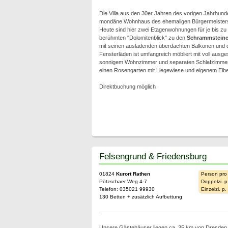
Die Villa aus den 30er Jahren des vorigen Jahrhunde
mondäne Wohnhaus des ehemaligen Bürgermeisters 
Heute sind hier zwei Etagenwohnungen für je bis z
berühmten "Dolomitenblick" zu den
Schrammstein
mit seinen ausladenden überdachten Balkonen und de
Fensterläden ist umfangreich möbliert mit voll ausge
sonnigem Wohnzimmer und separaten Schlafzimmern
einen Rosengarten mit Liegewiese und eigenem Elbe
Direktbuchung möglich
Felsengrund & Friedensburg
01824
Kurort Rathen
Person pro
Pötzschaer Weg 4-7
Doppelzi. p
Telefon: 035021 99930
Einzelzi. p
130 Betten + zusätzlich Aufbettung
Unsere Gästehäuser liegen ca. 35 km von Dresden e