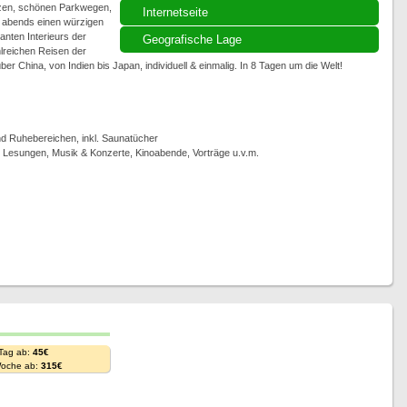
ölzen, schönen Parkwegen,
Internetseite
 abends einen würzigen
anten Interieurs der
Geografische Lage
lreichen Reisen der
r China, von Indien bis Japan, individuell & einmalig. In 8 Tagen um die Welt!
 Ruhebereichen, inkl. Saunatücher
, Lesungen, Musik & Konzerte, Kinoabende, Vorträge u.v.m.
 Tag ab:
45€
Woche ab:
315€