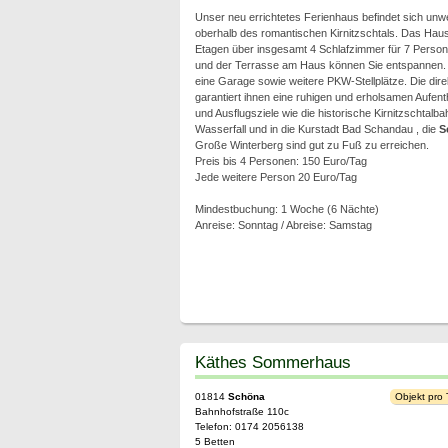
Unser neu errichtetes Ferienhaus befindet sich un
oberhalb des romantischen Kirnitzschtals. Das Haus
Etagen über insgesamt 4 Schlafzimmer für 7 Person
und der Terrasse am Haus können Sie entspannen
eine Garage sowie weitere PKW-Stellplätze. Die di
garantiert ihnen eine ruhigen und erholsamen Aufen
und Ausflugsziele wie die historische Kirnitzschtalb
Wasserfall und in die Kurstadt Bad Schandau , die
S
Große Winterberg sind gut zu Fuß zu erreichen.
Preis bis 4 Personen: 150 Euro/Tag
Jede weitere Person 20 Euro/Tag
Mindestbuchung: 1 Woche (6 Nächte)
Anreise: Sonntag / Abreise: Samstag
Käthes Sommerhaus
01814
Schöna
Objekt pro
Bahnhofstraße 110c
Telefon: 0174 2056138
5 Betten