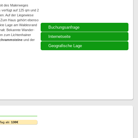
weit des Malerweges
 verfügt auf 125 qm und 2
en. Auf der Liegewiese
. Zum Haus gehört ebenso
rekte Lage am Waldesrand
Buchungsanfrage
thalt. Bekannte Wander-
ahn zum Lichtenhainer
Internetseite
chrammsteine
und der
Geografische Lage
 Tag ab:
130€