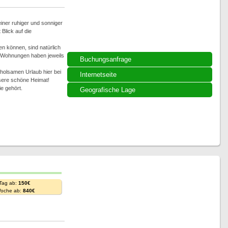
iner ruhiger und sonniger
Blick auf die
en können, sind natürlich
e Wohnungen haben jeweils
Buchungsanfrage
rholsamen Urlaub hier bei
Internetseite
sere schöne Heimat!
e gehört.
Geografische Lage
 Tag ab:
150€
Woche ab:
840€