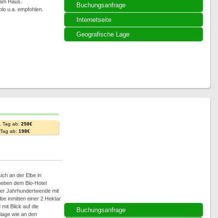
z am Haus.
Buchungsanfrage
lo u.a. empfohlen.
Internetseite
Geografische Lage
. Tag ab:
258€
. Tag ab:
198€
ich an der Elbe in
neben dem Bio-Hotel
der Jahrhundertwende mit
be inmitten einer 2 Hektar
mit Blick auf die
Buchungsanfrage
lage wie an den