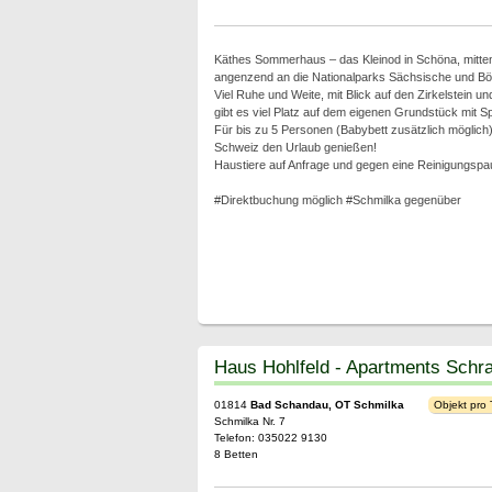
Käthes Sommerhaus – das Kleinod in Schöna, mitten
angenzend an die Nationalparks Sächsische und B
Viel Ruhe und Weite, mit Blick auf den Zirkelstein un
gibt es viel Platz auf dem eigenen Grundstück mit Sp
Für bis zu 5 Personen (Babybett zusätzlich möglich
Schweiz den Urlaub genießen!
Haustiere auf Anfrage und gegen eine Reinigungspa
#Direktbuchung möglich #Schmilka gegenüber
Haus Hohlfeld - Apartments Schr
01814
Bad Schandau, OT Schmilka
Objekt pro
Schmilka Nr. 7
Telefon: 035022 9130
8 Betten