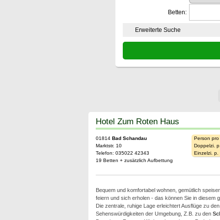
Betten:
Erweiterte Suche
Hotel Zum Roten Haus
01814
Bad Schandau
Person pro
Marktstr. 10
Doppelzi. p
Telefon: 035022 42343
Einzelzi. p
19 Betten + zusätzlich Aufbettung
Bequem und komfortabel wohnen, gemütlich speisen 
feiern und sich erholen - das können Sie in diesem 
Die zentrale, ruhige Lage erleichtert Ausflüge zu de
Sehenswürdigkeiten der Umgebung, Z.B. zu den
Sc