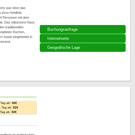
rts war einst das
Arno Hohlfeld.
u 4 Personen mit dem
en
. Das stilsichere Haus
n traditionellen
Buchungsanfrage
statteten Küchen,
 sowie eingebettet in
Internetseite
strand.
Geografische Lage
 Tag ab:
30€
. Tag ab:
52€
. Tag ab:
30€
ntfernt im malerischen