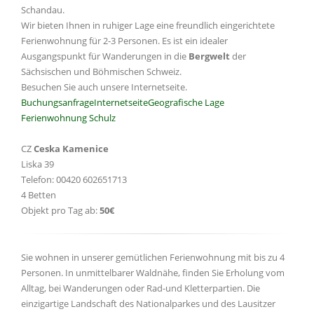
Schandau.
Wir bieten Ihnen in ruhiger Lage eine freundlich eingerichtete
Ferienwohnung für 2-3 Personen. Es ist ein idealer
Ausgangspunkt für Wanderungen in die
Bergwelt
der
Sächsischen und Böhmischen Schweiz.
Besuchen Sie auch unsere Internetseite.
Buchungsanfrage
Internetseite
Geografische Lage
Ferienwohnung Schulz
CZ
Ceska Kamenice
Liska 39
Telefon: 00420 602651713
4 Betten
Objekt pro Tag ab:
50€
Sie wohnen in unserer gemütlichen Ferienwohnung mit bis zu 4
Personen. In unmittelbarer Waldnähe, finden Sie Erholung vom
Alltag, bei Wanderungen oder Rad-und Kletterpartien. Die
einzigartige Landschaft des Nationalparkes und des Lausitzer