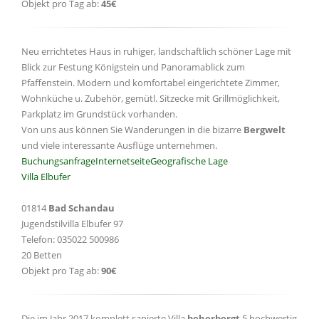
Objekt pro Tag ab:
45€
Neu errichtetes Haus in ruhiger, landschaftlich schöner Lage mit
Blick zur Festung Königstein und Panoramablick zum
Pfaffenstein. Modern und komfortabel eingerichtete Zimmer,
Wohnküche u. Zubehör, gemütl. Sitzecke mit Grillmöglichkeit,
Parkplatz im Grundstück vorhanden.
Von uns aus können Sie Wanderungen in die bizarre
Bergwelt
und viele interessante Ausflüge unternehmen.
Buchungsanfrage
Internetseite
Geografische Lage
Villa Elbufer
01814
Bad Schandau
Jugendstilvilla Elbufer 97
Telefon: 035022 500986
20 Betten
Objekt pro Tag ab:
90€
Die im Jahr 2017 komplett sanierte Villa
beherbergt
5 hochwertig