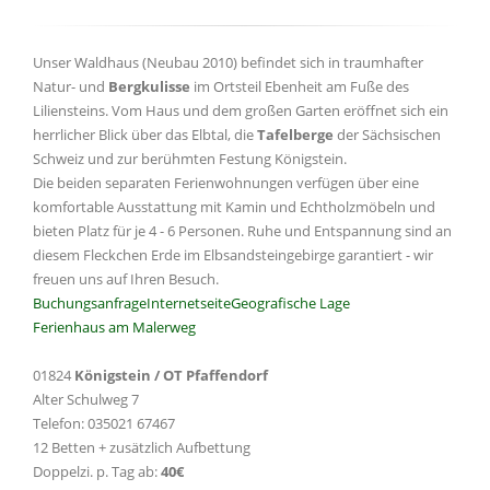
Unser Waldhaus (Neubau 2010) befindet sich in traumhafter
Natur- und
Bergkulisse
im Ortsteil Ebenheit am Fuße des
Liliensteins. Vom Haus und dem großen Garten eröffnet sich ein
herrlicher Blick über das Elbtal, die
Tafelberge
der Sächsischen
Schweiz und zur berühmten Festung Königstein.
Die beiden separaten Ferienwohnungen verfügen über eine
komfortable Ausstattung mit Kamin und Echtholzmöbeln und
bieten Platz für je 4 - 6 Personen. Ruhe und Entspannung sind an
diesem Fleckchen Erde im Elbsandsteingebirge garantiert - wir
freuen uns auf Ihren Besuch.
Buchungsanfrage
Internetseite
Geografische Lage
Ferienhaus am Malerweg
01824
Königstein / OT Pfaffendorf
Alter Schulweg 7
Telefon: 035021 67467
12 Betten + zusätzlich Aufbettung
Doppelzi. p. Tag ab:
40€