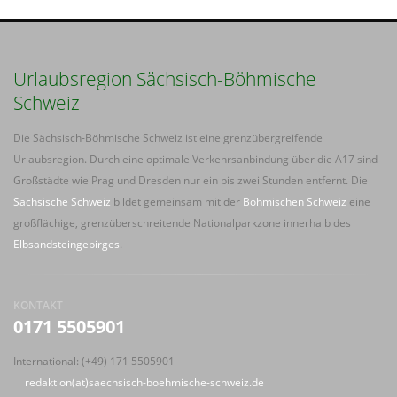
Urlaubsregion Sächsisch-Böhmische
Schweiz
Die Sächsisch-Böhmische Schweiz ist eine grenzübergreifende
Urlaubsregion. Durch eine optimale Verkehrsanbindung über die A17 sind
Großstädte wie Prag und Dresden nur ein bis zwei Stunden entfernt. Die
Sächsische Schweiz
bildet gemeinsam mit der
Böhmischen Schweiz
eine
großflächige, grenzüberschreitende Nationalparkzone innerhalb des
Elbsandsteingebirges
.
KONTAKT
0171 5505901
International: (+49) 171 5505901
redaktion(at)saechsisch-boehmische-schweiz.de