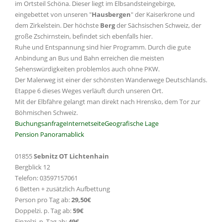
im Ortsteil Schöna. Dieser liegt im Elbsandsteingebirge,
eingebettet von unseren "
Hausbergen
" der Kaiserkrone und
dem Zirkelstein. Der höchste
Berg
der Sächsischen Schweiz, der
große Zschirnstein, befindet sich ebenfalls hier.
Ruhe und Entspannung sind hier Programm. Durch die gute
Anbindung an Bus und Bahn erreichen die meisten
Sehenswürdigkeiten problemlos auch ohne PKW.
Der Malerweg ist einer der schönsten Wanderwege Deutschlands.
Etappe 6 dieses Weges verläuft durch unseren Ort.
Mit der Elbfähre gelangt man direkt nach Hrensko, dem Tor zur
Böhmischen Schweiz.
Buchungsanfrage
Internetseite
Geografische Lage
Pension Panoramablick
01855
Sebnitz OT Lichtenhain
Bergblick 12
Telefon: 03597157061
6 Betten + zusätzlich Aufbettung
Person pro Tag ab:
29,50€
Doppelzi. p. Tag ab:
59€
Einzelzi. p. Tag ab:
49€