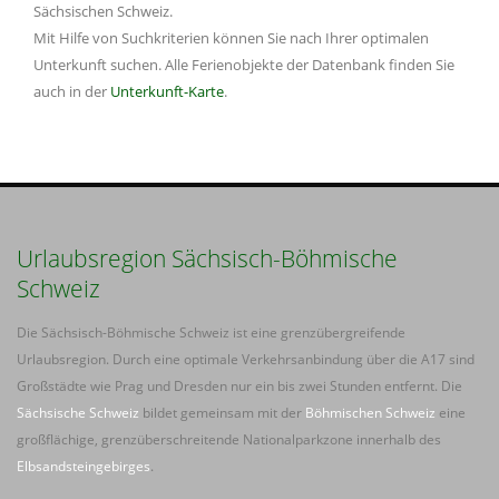
Sächsischen Schweiz.
Mit Hilfe von Suchkriterien können Sie nach Ihrer optimalen
Unterkunft suchen. Alle Ferienobjekte der Datenbank finden Sie
auch in der
Unterkunft-Karte
.
Urlaubsregion Sächsisch-Böhmische
Schweiz
Die Sächsisch-Böhmische Schweiz ist eine grenzübergreifende
Urlaubsregion. Durch eine optimale Verkehrsanbindung über die A17 sind
Großstädte wie Prag und Dresden nur ein bis zwei Stunden entfernt. Die
Sächsische Schweiz
bildet gemeinsam mit der
Böhmischen Schweiz
eine
großflächige, grenzüberschreitende Nationalparkzone innerhalb des
Elbsandsteingebirges
.