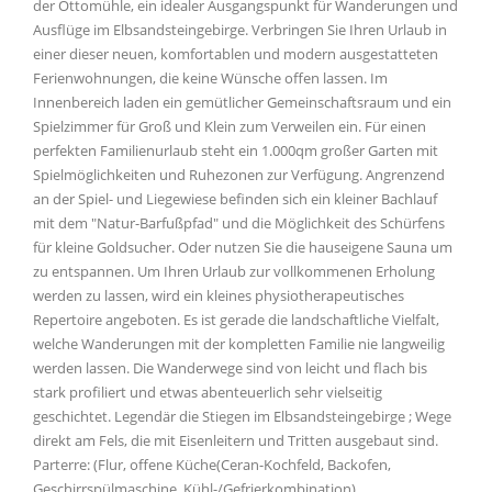
der Ottomühle, ein idealer Ausgangspunkt für Wanderungen und
Ausflüge im Elbsandsteingebirge. Verbringen Sie Ihren Urlaub in
einer dieser neuen, komfortablen und modern ausgestatteten
Ferienwohnungen, die keine Wünsche offen lassen. Im
Innenbereich laden ein gemütlicher Gemeinschaftsraum und ein
Spielzimmer für Groß und Klein zum Verweilen ein. Für einen
perfekten Familienurlaub steht ein 1.000qm großer Garten mit
Spielmöglichkeiten und Ruhezonen zur Verfügung. Angrenzend
an der Spiel- und Liegewiese befinden sich ein kleiner Bachlauf
mit dem "Natur-Barfußpfad" und die Möglichkeit des Schürfens
für kleine Goldsucher. Oder nutzen Sie die hauseigene Sauna um
zu entspannen. Um Ihren Urlaub zur vollkommenen Erholung
werden zu lassen, wird ein kleines physiotherapeutisches
Repertoire angeboten. Es ist gerade die landschaftliche Vielfalt,
welche Wanderungen mit der kompletten Familie nie langweilig
werden lassen. Die Wanderwege sind von leicht und flach bis
stark profiliert und etwas abenteuerlich sehr vielseitig
geschichtet. Legendär die Stiegen im Elbsandsteingebirge ; Wege
direkt am Fels, die mit Eisenleitern und Tritten ausgebaut sind.
Parterre: (Flur, offene Küche(Ceran-Kochfeld, Backofen,
Geschirrspülmaschine, Kühl-/Gefrierkombination),