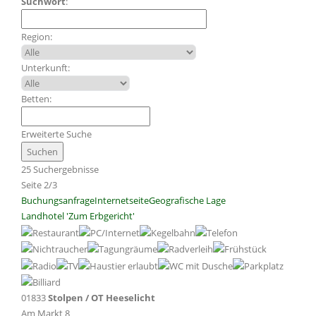
Suchwort
:
Region:
Unterkunft:
Betten:
Erweiterte Suche
25 Suchergebnisse
Seite 2/3
Buchungsanfrage
Internetseite
Geografische Lage
Landhotel 'Zum Erbgericht'
01833
Stolpen / OT Heeselicht
Am Markt 8