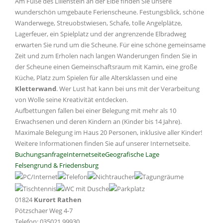
Am Fuße des Lilienstein an der Elbe finden Sie unsere
wunderschön umgebaute Ferienscheune. Festungsblick, schöne
Wanderwege, Streuobstwiesen, Schafe, tolle Angelplätze,
Lagerfeuer, ein Spielplatz und der angrenzende Elbradweg
erwarten Sie rund um die Scheune. Für eine schöne gemeinsame
Zeit und zum Erholen nach langen Wanderungen finden Sie in
der Scheune einen Gemeinschaftsraum mit Kamin, eine große
Küche, Platz zum Spielen für alle Altersklassen und eine
Kletterwand
. Wer Lust hat kann bei uns mit der Verarbeitung
von Wolle seine Kreativität entdecken.
Aufbettungen fallen bei einer Belegung mit mehr als 10
Erwachsenen und deren Kindern an (Kinder bis 14 Jahre).
Maximale Belegung im Haus 20 Personen, inklusive aller Kinder!
Weitere Informationen finden Sie auf unserer Internetseite.
Buchungsanfrage
Internetseite
Geografische Lage
Felsengrund & Friedensburg
01824
Kurort Rathen
Pötzschaer Weg 4-7
Telefon: 035021 99930