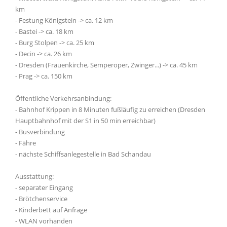
km
- Festung Königstein -> ca. 12 km
- Bastei -> ca. 18 km
- Burg Stolpen -> ca. 25 km
- Decin -> ca. 26 km
- Dresden (Frauenkirche, Semperoper, Zwinger...) -> ca. 45 km
- Prag -> ca. 150 km
Öffentliche Verkehrsanbindung:
- Bahnhof Krippen in 8 Minuten fußläufig zu erreichen (Dresden
Hauptbahnhof mit der S1 in 50 min erreichbar)
- Busverbindung
- Fähre
- nächste Schiffsanlegestelle in Bad Schandau
Ausstattung:
- separater Eingang
- Brötchenservice
- Kinderbett auf Anfrage
- WLAN vorhanden