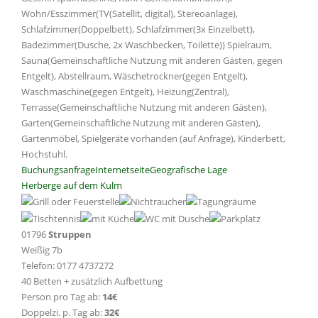
Wohn/Esszimmer(TV(Satellit, digital), Stereoanlage),
Schlafzimmer(Doppelbett), Schlafzimmer(3x Einzelbett),
Badezimmer(Dusche, 2x Waschbecken, Toilette)) Spielraum,
Sauna(Gemeinschaftliche Nutzung mit anderen Gästen, gegen
Entgelt), Abstellraum, Wäschetrockner(gegen Entgelt),
Waschmaschine(gegen Entgelt), Heizung(Zentral),
Terrasse(Gemeinschaftliche Nutzung mit anderen Gästen),
Garten(Gemeinschaftliche Nutzung mit anderen Gästen),
Gartenmöbel, Spielgeräte vorhanden (auf Anfrage), Kinderbett,
Hochstuhl.
Buchungsanfrage
Internetseite
Geografische Lage
Herberge auf dem Kulm
01796
Struppen
Weißig 7b
Telefon: 0177 4737272
40 Betten + zusätzlich Aufbettung
Person pro Tag ab:
14€
Doppelzi. p. Tag ab:
32€