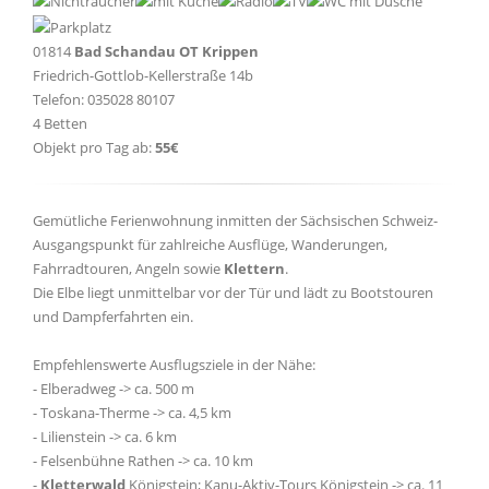
01814
Bad Schandau OT Krippen
Friedrich-Gottlob-Kellerstraße 14b
Telefon: 035028 80107
4 Betten
Objekt pro Tag ab:
55€
Gemütliche Ferienwohnung inmitten der Sächsischen Schweiz-
Ausgangspunkt für zahlreiche Ausflüge, Wanderungen,
Fahrradtouren, Angeln sowie
Klettern
.
Die Elbe liegt unmittelbar vor der Tür und lädt zu Bootstouren
und Dampferfahrten ein.
Empfehlenswerte Ausflugsziele in der Nähe:
- Elberadweg -> ca. 500 m
- Toskana-Therme -> ca. 4,5 km
- Lilienstein -> ca. 6 km
- Felsenbühne Rathen -> ca. 10 km
-
Kletterwald
Königstein; Kanu-Aktiv-Tours Königstein -> ca. 11