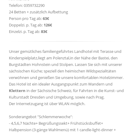
Telefon: 0359732290
24 Betten + zusätzlich Aufbettung
Person pro Tag ab:
63€
Doppelzi. p. Tag ab:
126€
Einzelzi. p. Tag ab:
83€
Unser gemütliches familiengeführtes Landhotel mit Terasse und
Kinderspielplatz,liegt am Polenztal,in der Nähe der Bastei, den
Burgstädten Hohnstein und Stolpen. Lassen Sie sich mit unserer
sächsischen Küche; speziell den heimischen Wildspezialitäten
verwöhnen und genießen Sie unsere komfortablen Hotelzimmer.
Das Hotel ist ein idealer Ausgangspunkt zum Wandern und
Klettern
in der Sächsische Schweiz, für Fahrten in die Kunst- und
Kulturstadt Dresden und Umgebung, sowie nach Prag.
Der Internetzugang ist über WLAN möglich.
Sonderangebot "Schlemmerwoche":
- 4,5,6,7 Nächte+ Begrüßungssekt+ Frühstücksbuffet+
Halbpension (3-gänge Wahlmenü) mit 1 candle-light-dinner +