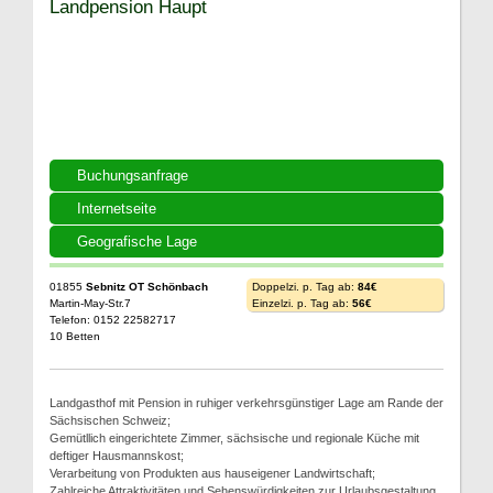
Landpension Haupt
Buchungsanfrage
Internetseite
Geografische Lage
01855
Sebnitz OT Schönbach
Doppelzi. p. Tag ab:
84€
Martin-May-Str.7
Einzelzi. p. Tag ab:
56€
Telefon: 0152 22582717
10 Betten
Landgasthof mit Pension in ruhiger verkehrsgünstiger Lage am Rande der
Sächsischen Schweiz;
Gemütllich eingerichtete Zimmer, sächsische und regionale Küche mit
deftiger Hausmannskost;
Verarbeitung von Produkten aus hauseigener Landwirtschaft;
Zahlreiche Attraktivitäten und Sehenswürdigkeiten zur Urlaubsgestaltung.