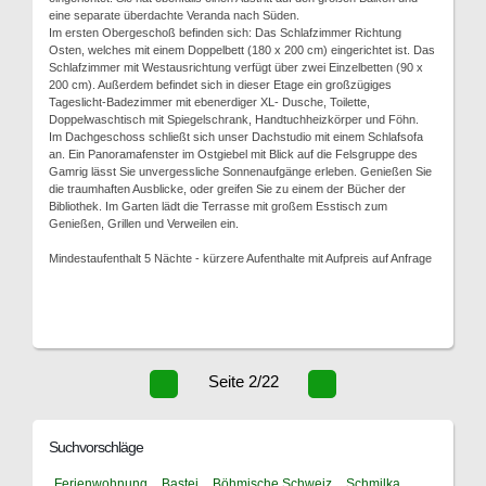
eine separate überdachte Veranda nach Süden.
Im ersten Obergeschoß befinden sich: Das Schlafzimmer Richtung
Osten, welches mit einem Doppelbett (180 x 200 cm) eingerichtet ist. Das
Schlafzimmer mit Westausrichtung verfügt über zwei Einzelbetten (90 x
200 cm). Außerdem befindet sich in dieser Etage ein großzügiges
Tageslicht-Badezimmer mit ebenerdiger XL- Dusche, Toilette,
Doppelwaschtisch mit Spiegelschrank, Handtuchheizkörper und Föhn.
Im Dachgeschoss schließt sich unser Dachstudio mit einem Schlafsofa
an. Ein Panoramafenster im Ostgiebel mit Blick auf die Felsgruppe des
Gamrig lässt Sie unvergessliche Sonnenaufgänge erleben. Genießen Sie
die traumhaften Ausblicke, oder greifen Sie zu einem der Bücher der
Bibliothek. Im Garten lädt die Terrasse mit großem Esstisch zum
Genießen, Grillen und Verweilen ein.
Mindestaufenthalt 5 Nächte - kürzere Aufenthalte mit Aufpreis auf Anfrage
Seite 2/22
Suchvorschläge
Ferienwohnung
Bastei
Böhmische Schweiz
Schmilka