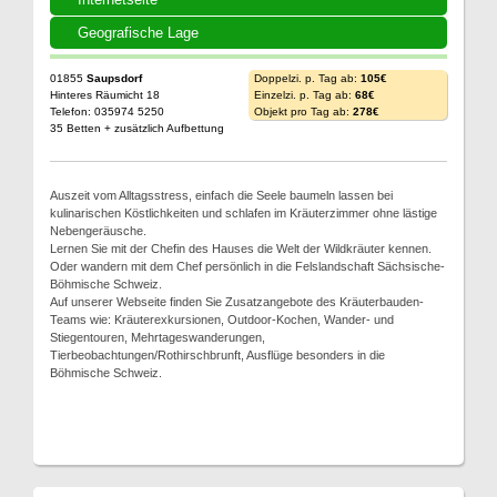
Geografische Lage
01855
Saupsdorf
Doppelzi. p. Tag ab:
105€
Hinteres Räumicht 18
Einzelzi. p. Tag ab:
68€
Telefon: 035974 5250
Objekt pro Tag ab:
278€
35 Betten + zusätzlich Aufbettung
Auszeit vom Alltagsstress, einfach die Seele baumeln lassen bei
kulinarischen Köstlichkeiten und schlafen im Kräuterzimmer ohne lästige
Nebengeräusche.
Lernen Sie mit der Chefin des Hauses die Welt der Wildkräuter kennen.
Oder wandern mit dem Chef persönlich in die Felslandschaft Sächsische-
Böhmische Schweiz.
Auf unserer Webseite finden Sie Zusatzangebote des Kräuterbauden-
Teams wie: Kräuterexkursionen, Outdoor-Kochen, Wander- und
Stiegentouren, Mehrtageswanderungen,
Tierbeobachtungen/Rothirschbrunft, Ausflüge besonders in die
Böhmische Schweiz.