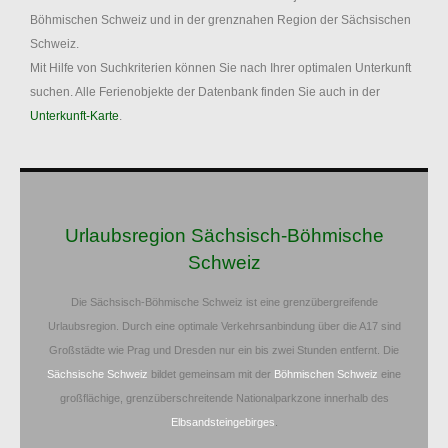
Böhmischen Schweiz und in der grenznahen Region der Sächsischen
Schweiz.
Mit Hilfe von Suchkriterien können Sie nach Ihrer optimalen Unterkunft
suchen. Alle Ferienobjekte der Datenbank finden Sie auch in der
Unterkunft-Karte
.
Urlaubsregion Sächsisch-Böhmische
Schweiz
Die Sächsisch-Böhmische Schweiz ist eine grenzübergreifende
Urlaubsregion. Durch eine optimale Verkehrsanbindung über die A17 sind
Großstädte wie Prag und Dresden nur ein bis zwei Stunden entfernt. Die
Sächsische Schweiz
bildet gemeinsam mit der
Böhmischen Schweiz
eine
großflächige, grenzüberschreitende Nationalparkzone innerhalb des
Elbsandsteingebirges
.