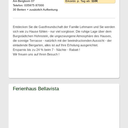
Am Bergborn 07
Einzelzi. p. Tag ab:
110€
Telefon: 035975 87000
30 Betten + zusätzlich Aufbettung
Entdecken Sie die Gastfreundschaft der Familie Lehmann und Sie werden
sich wie zu Hause fühlen - nur viel sorgloser. Die ruhige Lage über dem
Burgstädtchen Hohnstein, die ungezwungene Atmosphäre des Hauses,
die sonnige Terrasse - natürlich mit der beeindruckenden Aussicht - der
einladende Biergarten, alles ist auf Ihre Erholung ausgerichtet.
Ersparnis bis zu 24 % beim 7 - Nächte - Rabatt !
Wir freuen uns auf Ihren Besuch !
Ferienhaus Bellavista