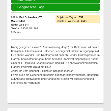
Geografische Lage
01814
Bad Schandau, OT
Objekt pro Tag ab:
55€
Waltersdorf
Objekt p. Woche ab:
350€
Neuer Weg 14 i
Telefon: 035022/41369
3 Betten
Ruhig gelegene FeWo (2-Raumwohnung; 49qm) mit Blick vom Balkon auf
Königstein, Lilienstein und Rathener Felsengebiet. Idealer Ausgangspunkt
für schöne Wander- und Radtouren mit anschließender Grillmöglichkeit im
Garten. Kaminofen für gemütliche Stunden. Komplett eingerichtete Küche
einschl. E-Herd und Geschirrspüler. Bad mit Dusche/Wannekombination.
Eigener Parkplatz direkt am Haus.
Abholung vom Bahnhof, Flughafen Dresden möglich.
FeWo auch als Geschenkgutschein buchbar; kinderfreundlich; Haustiere
auf Anfrage; Bettwäsche und Handtücher stellen wir ausreichend und
kostenlos zur Verfügung.