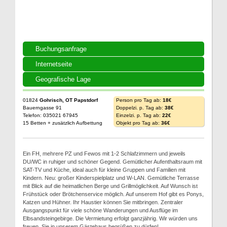
Buchungsanfrage
Internetseite
Geografische Lage
01824
Gohrisch, OT Papstdorf
Person pro Tag ab:
18€
Bauerngasse 91
Doppelzi. p. Tag ab:
38€
Telefon: 035021 67945
Einzelzi. p. Tag ab:
22€
15 Betten + zusätzlich Aufbettung
Objekt pro Tag ab:
36€
Ein FH, mehrere PZ und Fewos mit 1-2 Schlafzimmern und jeweils
DU/WC in ruhiger und schöner Gegend. Gemütlicher Aufenthaltsraum mit
SAT-TV und Küche, ideal auch für kleine Gruppen und Familien mit
Kindern. Neu: großer Kinderspielplatz und W-LAN. Gemütliche Terrasse
mit Blick auf die heimatlichen Berge und Grillmöglichkeit. Auf Wunsch ist
Frühstück oder Brötchenservice möglich. Auf unserem Hof gibt es Ponys,
Katzen und Hühner. Ihr Haustier können Sie mitbringen. Zentraler
Ausgangspunkt für viele schöne Wanderungen und Ausflüge im
Elbsandsteingebirge. Die Vermietung erfolgt ganzjährig. Wir würden uns
freuen, Sie in unserem Gästehaus begrüßen zu dürfen!