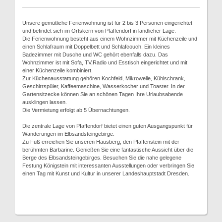
Unsere gemütliche Ferienwohnung ist für 2 bis 3 Personen eingerichtet
und befindet sich im Ortskern von Pfaffendorf in ländlicher Lage.
Die Ferienwohnung besteht aus einem Wohnzimmer mit Küchenzeile und
einen Schlafraum mit Doppelbett und Schlafcouch. Ein kleines
Badezimmer mit Dusche und WC gehört ebenfalls dazu. Das
Wohnzimmer ist mit Sofa, TV,Radio und Esstisch eingerichtet und mit
einer Küchenzeile kombiniert.
Zur Küchenausstattung gehören Kochfeld, Mikrowelle, Kühlschrank,
Geschirrspüler, Kaffeemaschine, Wasserkocher und Toaster. In der
Gartensitzecke können Sie an schönen Tagen Ihre Urlaubsabende
ausklingen lassen.
Die Vermietung erfolgt ab 5 Übernachtungen.
Die zentrale Lage von Pfaffendorf bietet einen guten Ausgangspunkt für
Wanderungen im Elbsandsteingebirge.
Zu Fuß erreichen Sie unseren Hausberg, den Pfaffenstein mit der
berühmten Barbarine. Genießen Sie eine fantastische Aussicht über die
Berge des Elbsandsteingebirges. Besuchen Sie die nahe gelegene
Festung Königstein mit interessanten Ausstellungen oder verbringen Sie
einen Tag mit Kunst und Kultur in unserer Landeshauptstadt Dresden.