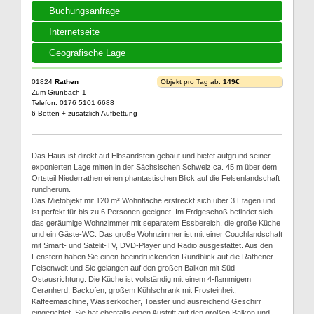
Buchungsanfrage
Internetseite
Geografische Lage
01824
Rathen
Objekt pro Tag ab:
149€
Zum Grünbach 1
Telefon: 0176 5101 6688
6 Betten + zusätzlich Aufbettung
Das Haus ist direkt auf Elbsandstein gebaut und bietet aufgrund seiner
exponierten Lage mitten in der Sächsischen Schweiz ca. 45 m über dem
Ortsteil Niederrathen einen phantastischen Blick auf die Felsenlandschaft
rundherum.
Das Mietobjekt mit 120 m² Wohnfläche erstreckt sich über 3 Etagen und
ist perfekt für bis zu 6 Personen geeignet. Im Erdgeschoß befindet sich
das geräumige Wohnzimmer mit separatem Essbereich, die große Küche
und ein Gäste-WC. Das große Wohnzimmer ist mit einer Couchlandschaft
mit Smart- und Satelit-TV, DVD-Player und Radio ausgestattet. Aus den
Fenstern haben Sie einen beeindruckenden Rundblick auf die Rathener
Felsenwelt und Sie gelangen auf den großen Balkon mit Süd-
Ostausrichtung. Die Küche ist vollständig mit einem 4-flammigem
Ceranherd, Backofen, großem Kühlschrank mit Frosteinheit,
Kaffeemaschine, Wasserkocher, Toaster und ausreichend Geschirr
eingerichtet. Sie hat ebenfalls einen Austritt auf den großen Balkon und