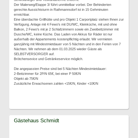
Der Malerweg/Etappe 3/ führt unmittelbar vorbei. Der Behinderten
gerechte Aussichtsturm in Rathmannsdorf ist in 15 Gehminuten
erreichbar.
Eine überdachte Grillhütte und pro Objekt 1 Carportplatz stehen Ihnen zur
Verfügung. Anlage mit 4 Fewo's mit DU/WC, Kleinküche, mit und ohne
Balkon, 2 Fewo's mit je 2 Schlafzimmern sowie ein Zweibettzimmer mit
Dusche/WC, keine Küche. Das Laden von Akkus für Räder ist nur
außerhalb der Appartements kostenpflichtig erlaubt. Wir vermieten
ganzjährig mit Mindestmietdauer von 5 Nächten und in den Ferien von 7
Nächten. Wir nehmen ab dem 01.03.2025 wieder Gäste als
SELBSTVERSORGER auf.
Brötchensevice und Getränkeservice möglich.
Die angepassten Preise sind bei 5 Nächten Mindestmietdauer:
2-Bettzimmer für 2P/N 65€, bei einer P 50€/N
Objekt ab 75€/N
Zusätzliche Erwachsenen zahlen +15€/N, Kinder +10€/N
Gästehaus Schmidt