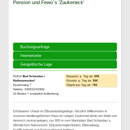
Pension und Fewo`s 'Zaukeneck'
Buchungsanfrage
Internetseite
Geografische Lage
01814
Bad Schandau /
Doppelzi. p. Tag ab:
65€
Rathmannsdorf
Einzelzi. p. Tag ab:
50€
Zaukenweg 7
Objekt pro Tag ab:
75€
Telefon: 035022/42582
10 Betten + zusätzlich Aufbettung
Erholsamer Urlaub im Elbsandsteingebirge. Herzlich Willkommen in
unserem familiengeführten Haus im ruhigen Zaukental direkt am Wald und
dennoch zentral gelegen, nur 800 m vom Marktplatz Bad Schandau´s,
öffentlichem Nahverkehr, Einkaufsmöglichkeiten, Elberadweg,
Schiffsanleger und Toskanatherme entfernt.