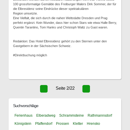
100 grossformatige Gemälde des Freiburger Malers Dirk Sommer, der für
die Elbresidenz seine Eindrücke dieser spektakulären
Region umsetzte.
Eine Vielfalt, die sich durch die nahen Weltstädte Dresden und Prag
perfekt ergänzt. Kein Wunder, dass hier schon Stars wie etwa Halle Berry,
Quentin Tarantino, Tom Hanks und Christoph Waltz zu Gast waren.
Redaktion: Das Hotel Elbresidenz gehört zu den Sternen unter den
Gastgebern in der Sächsischen Schweiz.
#Direktbuchung möglich
Seite 2/22
Suchvorschläge
Ferienhaus
Elberadweg
Schrammsteine
Rathmannsdorf
Königstein
Pfaffendorf
Prossen
Kletter
Hrensko