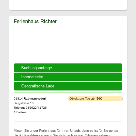
Ferienhaus Richter
Buchungsanfrage
Internetseite
Geografische Lage
01814
Rathmannsdorf
Objekt pro Tag ab:
50€
Bergstraße 13
Telefon: 035022/41726
4 Betten
Mieten Sie unser Ferienhaus für Ihren Urlaub, denn es ist für Sie genau
die richtige Adresse, wenn Sie sich nach aktiver Erholung sehnen.