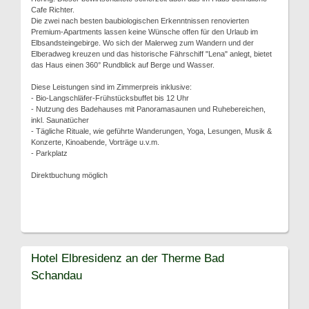
Cafe Richter.
Die zwei nach besten baubiologischen Erkenntnissen renovierten
Premium-Apartments lassen keine Wünsche offen für den Urlaub im
Elbsandsteingebirge. Wo sich der Malerweg zum Wandern und der
Elberadweg kreuzen und das historische Fährschiff "Lena" anlegt, bietet
das Haus einen 360° Rundblick auf Berge und Wasser.
Diese Leistungen sind im Zimmerpreis inklusive:
- Bio-Langschläfer-Frühstücksbuffet bis 12 Uhr
- Nutzung des Badehauses mit Panoramasaunen und Ruhebereichen,
inkl. Saunatücher
- Tägliche Rituale, wie geführte Wanderungen, Yoga, Lesungen, Musik &
Konzerte, Kinoabende, Vorträge u.v.m.
- Parkplatz
Direktbuchung möglich
Hotel Elbresidenz an der Therme Bad
Schandau