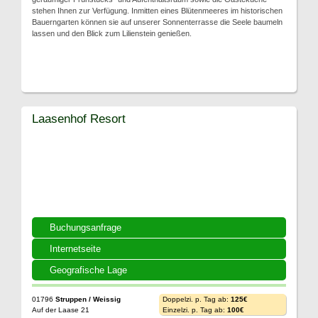
stehen Ihnen zur Verfügung. Inmitten eines Blütenmeeres im historischen
Bauerngarten können sie auf unserer Sonnenterrasse die Seele baumeln
lassen und den Blick zum Lilienstein genießen.
Laasenhof Resort
Buchungsanfrage
Internetseite
Geografische Lage
01796
Struppen / Weissig
Doppelzi. p. Tag ab:
125€
Auf der Laase 21
Einzelzi. p. Tag ab:
100€