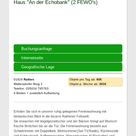
Haus "An der Echobank" (2 FEWO's)
Buchungsanfrage
Internetseite
Geografische Lage
01824
Rathen
Objekt pro Tag ab:
60€
Waltersdorfer Berg 2
Objekt p. Woche ab:
301€
Telefon: 035024 795763
4 Betten + zusätzlich Aufbettung
Erholen Sie sich in unserer ruhig gelegenen Ferienwohnung mit
fantastischen Blick in die bizarre Rathener Felswelt.
Sie erwachen mit Vogelgezwitscher und der Bäcker bringt auf Wunsch
frische Brötchen bis an die Tür. Die Ferienwohnung besteht aus
Schlafzimmer mit Doppelbett, Wohnzimmer(Sat-TV,Radio), Küchenzeile
(mit Kühlschrank, Kaffeemaschine, Wasserkocher, Kl.Backofen) und