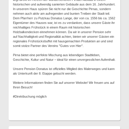
historischen und aufwendig sanierten Gebäude aus dem 16. Jahrhundert.
In unserem Haus spüren Sie nicht nur die Geschichte Pirnas, sondern
nehmen auch aktiv am aufregenden und bunten Treiben der Stadt teil.
Dem Pfarrherr zu Putzkau Donatus Lange, der von ca. 1556 bis ca. 1562
Eigentümer des Hauses war, ist es zu verdanken, dass unsere Gäste ihr
reichhaltiges Frühstück in einem Raum mit historischen
Holzbalkendecken einnehmen können. Da wir in unserer Pension sehr
auf Nachhaltigkeit und Regionalität achten, bieten wir unserer Gästen ein
regionales Frühstücksbuffet mit hausgemachten Produkten an und sind
somit stolze Partner des Vereins "Gutes von Hier".
Pirna bietet eine perfekte Mischung aus lebendigen Stadtleben,
Geschichte, Kultur und Natur – ideal für einen unvergesslichen Aufenthalt.
Unsere Pension Donatus ist offizielles Mitglied des Malerweges und kann
als Unterkunft der 8. Etappe gebucht werden.
Weitere Informationen finden Sie auf unserer Website! Wir freuen uns auf
Ihren Besuch!
#Direktbuchung möglich