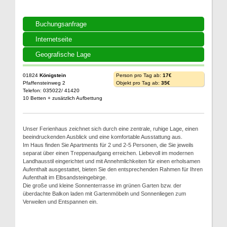
Buchungsanfrage
Internetseite
Geografische Lage
01824
Königstein
Person pro Tag ab:
17€
Pfaffensteinweg 2
Objekt pro Tag ab:
35€
Telefon: 035022/ 41420
10 Betten + zusätzlich Aufbettung
Unser Ferienhaus zeichnet sich durch eine zentrale, ruhige Lage, einen
beeindruckenden Ausblick und eine komfortable Ausstattung aus.
Im Haus finden Sie Apartments für 2 und 2-5 Personen, die Sie jeweils
separat über einen Treppenaufgang erreichen. Liebevoll im modernen
Landhausstil eingerichtet und mit Annehmlichkeiten für einen erholsamen
Aufenthalt ausgestattet, bieten Sie den entsprechenden Rahmen für Ihren
Aufenthalt im Elbsandsteingebirge.
Die große und kleine Sonnenterrasse im grünen Garten bzw. der
überdachte Balkon laden mit Gartenmöbeln und Sonnenliegen zum
Verweilen und Entspannen ein.