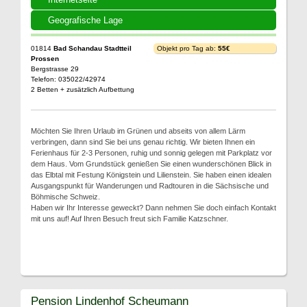
Geografische Lage
01814
Bad Schandau Stadtteil
Objekt pro Tag ab:
55€
Prossen
Bergstrasse 29
Telefon: 035022/42974
2 Betten + zusätzlich Aufbettung
Möchten Sie Ihren Urlaub im Grünen und abseits von allem Lärm
verbringen, dann sind Sie bei uns genau richtig. Wir bieten Ihnen ein
Ferienhaus für 2-3 Personen, ruhig und sonnig gelegen mit Parkplatz vor
dem Haus. Vom Grundstück genießen Sie einen wunderschönen Blick in
das Elbtal mit Festung Königstein und Lilienstein. Sie haben einen idealen
Ausgangspunkt für Wanderungen und Radtouren in die Sächsische und
Böhmische Schweiz.
Haben wir Ihr Interesse geweckt? Dann nehmen Sie doch einfach Kontakt
mit uns auf! Auf Ihren Besuch freut sich Familie Katzschner.
Pension Lindenhof Scheumann