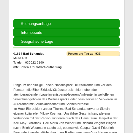
Buchungsanfrage
Internetseite
Geografische Lage
01814
Bad Schandau
Person pro Tag ab:
93€
Markt 1-11
Telefon: 035022 9190
392 Betten + zusätzlich Aufbettung
Ringsum der einzige Felsen-Nationalpark Deutschlands und vor den
Fenstern die Elbe. Exklusivität äussert sich hier neben der
atemberaubenden Lage im entspannt-legeren Ambiente, in weltoffenen
Verwöhnangeboten des Wellnessparks oder beim zeitlosen Verweilen im
Aurorabad mit Saunalandschaft und Sonnenterrasse.
Im Hotel Elbresident an der Therme Bad Schandau erwartet Sie ein
eigener kultureller Mikro- Kosmos. Unzählige Geschichten, alle eng
verbunden mit der Region, vibrieren durch das Haus: zum Beispiel in der
Karl-May-Bibliothek. Carl Maria von Weber und Richard Wagner klingen
nach, Erich Wustmann taucht auf, ebenso wie Caspar David Friedrich.
Bewundert werden dürfen kostbare Radierungen von Artur Henne sowie