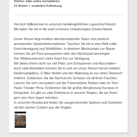
Telefon: bitte online kontaktieren
24 Betten + zusätzlich Aufbettung
Herzlich Willkommen in unserem familiengeführten Laasenhof Resort.
Wir laden Sie ein in die wohl schönste Urlaubsregion Deutschlands.
Unser Resort liegt inmitten atemberaubender Natur und poetisch
anmutenden Sandsteinformationen. Tauchen Sie ein in eine Welt voller
Entschleunigung und Wohlfühlen. In direktem Blickkontakt zur Bastei
können Sie am Pool ausspannen oder den Barfußpad bezwingen.
Der Wellnessbereich steht Ihnen frei zur Verfügung.
Wir bieten Ihnen nicht nur viel Platz zum Entspannen und Abschalten–
auch viele Aktivitäten können Sie in und um unser Resort herum erleben.
Kinderspielplätze, E-Bike Verleih und der Malerweg ist nur einen Steinwurf
entfernt. Entdecken Sie die Sächsische Schweiz mit all ihren Facetten.
Lassen Sie sich verzaubern auf der Felsenbühne Rathen oder im Tom-
Pauls-Theater Pirna. Erklimmen Sie die größte Bergfestung Europas in
Königstein. Es gibt so viele Erlebnisse in unserer Region, die wir Ihnen
gern ans Herz legen möchten.
In unserem Restaurant finden Sie ausgezeichnete Speisen und Getränke
mit den besten Zutaten aus der Region.