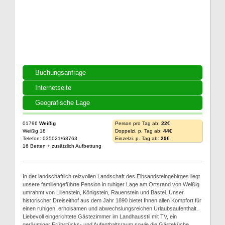
Buchungsanfrage
Internetseite
Geografische Lage
01796
Weißig
Person pro Tag ab:
22€
Weißig 18
Doppelzi. p. Tag ab:
44€
Telefon: 035021/68763
Einzelzi. p. Tag ab:
29€
16 Betten + zusätzlich Aufbettung
In der landschaftlich reizvollen Landschaft des Elbsandsteingebirges liegt
unsere familiengeführte Pension in ruhiger Lage am Ortsrand von Weißig
umrahmt von Lilienstein, Königstein, Rauenstein und Bastei. Unser
historischer Dreiseithof aus dem Jahr 1890 bietet Ihnen allen Kompfort für
einen ruhigen, erholsamen und abwechslungsreichen Urlaubsaufenthalt.
Liebevoll eingerichtete Gästezimmer im Landhausstil mit TV, ein
geräumiger Frühstücks- und Aufenthaltsraum sowie die Gästeküche