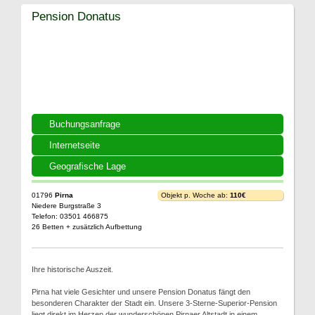
Pension Donatus
Buchungsanfrage
Internetseite
Geografische Lage
01796
Pirna
Objekt p. Woche ab:
110€
Niedere Burgstraße 3
Telefon: 03501 466875
26 Betten + zusätzlich Aufbettung
Ihre historische Auszeit.
Pirna hat viele Gesichter und unsere Pension Donatus fängt den
besonderen Charakter der Stadt ein. Unsere 3-Sterne-Superior-Pension
liegt direkt im Herzen der wunderschönen Pirnaer Altstadt in einem