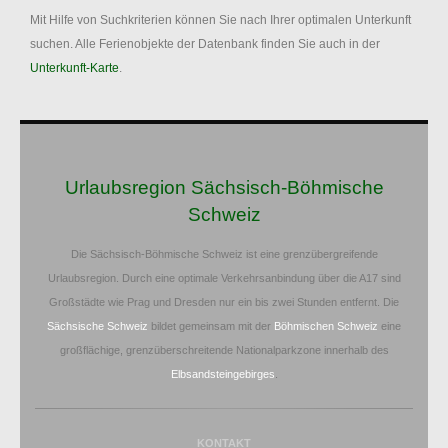
Mit Hilfe von Suchkriterien können Sie nach Ihrer optimalen Unterkunft
suchen. Alle Ferienobjekte der Datenbank finden Sie auch in der
Unterkunft-Karte
.
Urlaubsregion Sächsisch-Böhmische
Schweiz
Die Sächsisch-Böhmische Schweiz ist eine grenzübergreifende
Urlaubsregion. Durch eine optimale Verkehrsanbindung über die A17 sind
Großstädte wie Prag und Dresden nur ein bis zwei Stunden entfernt. Die
Sächsische Schweiz
bildet gemeinsam mit der
Böhmischen Schweiz
eine
großflächige, grenzüberschreitende Nationalparkzone innerhalb des
Elbsandsteingebirges
.
KONTAKT