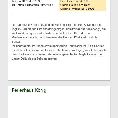
Telefon: 0177 4737272
Einzelzi. p. Tag ab:
16€
40 Betten + zusätzlich Aufbettung
Objekt pro Tag ab:
450€
Objekt p. Woche ab:
3300€
Die naturnahe Herberge auf dem Kulm mit ihrem großen Außengelände
liegt im Herzen des Elbsandsteingebirges, unmittelbar am "Malerweg", am
Waldrand und ganz in der Nähe von zahlreichen Kletterfelsen.
Von hier aus seht ihr den Lilienstein, die Festung Königstein und die
Bastei.
Ihr übernachtet im unsaniertem ehemaligen Ferienlager im DDR-Charme
mit Mehrbettzimmern und Gemeinschaftssanitäranlagen, könnt aber auch
die schickeren Tinyhäuser oder eine urige einfache Berghütte oder das
ganze Gelände mit Zeltplatz mieten.
Ferienhaus König