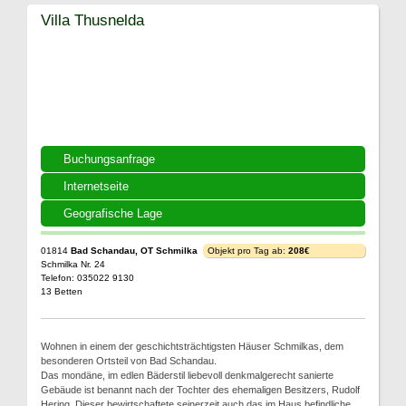
Villa Thusnelda
Buchungsanfrage
Internetseite
Geografische Lage
01814
Bad Schandau, OT Schmilka
Objekt pro Tag ab:
208€
Schmilka Nr. 24
Telefon: 035022 9130
13 Betten
Wohnen in einem der geschichtsträchtigsten Häuser Schmilkas, dem
besonderen Ortsteil von Bad Schandau.
Das mondäne, im edlen Bäderstil liebevoll denkmalgerecht sanierte
Gebäude ist benannt nach der Tochter des ehemaligen Besitzers, Rudolf
Hering. Dieser bewirtschaftete seinerzeit auch das im Haus befindliche