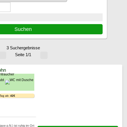
3 Suchergebnisse
Seite 1/1
ohn
 Tag ab:
42€
xe p.N.) ist ruhig im Ort