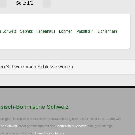
Seite 1/1
e Schweiz
Sebnitz
Ferienhaus
Lohmen
Papststein
Lichtenhain
hen Schweiz nach Schlüsselworten
hsisch-Böhmische Schweiz
sregion. Durch eine optimale Verkehrsanbindung über die A17 sind Großstädte wie
che Schweiz
bildet gemeinsam mit der
Böhmischen Schweiz
eine großflächige,
arkzone innerhalb des
Elbsandsteingebirges
.