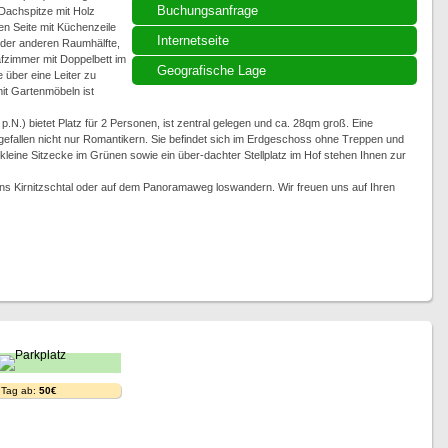
Buchungsanfrage
e Dachspitze mit Holz
en Seite mit Küchenzeile
Internetseite
der anderen Raumhälfte,
afzimmer mit Doppelbett im
Geografische Lage
über eine Leiter zu
it Gartenmöbeln ist
.N.) bietet Platz für 2 Personen, ist zentral gelegen und ca. 28qm groß. Eine
efallen nicht nur Romantikern. Sie befindet sich im Erdgeschoss ohne Treppen und
kleine Sitzecke im Grünen sowie ein über-dachter Stellplatz im Hof stehen Ihnen zur
ins Kirnitzschtal oder auf dem Panoramaweg loswandern. Wir freuen uns auf Ihren
 Tag ab:
50€