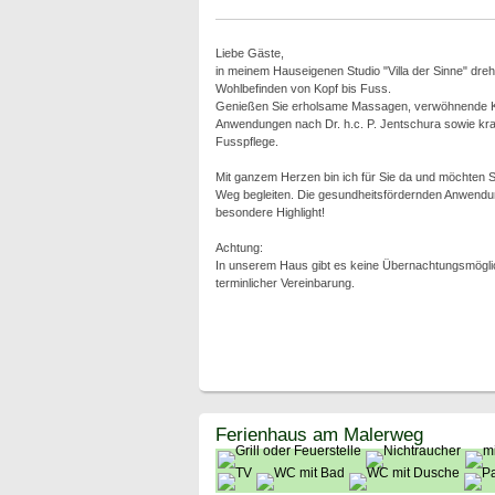
Liebe Gäste,
in meinem Hauseigenen Studio "Villa der Sinne" dreht
Wohlbefinden von Kopf bis Fuss.
Genießen Sie erholsame Massagen, verwöhnende K
Anwendungen nach Dr. h.c. P. Jentschura sowie kr
Fusspflege.
Mit ganzem Herzen bin ich für Sie da und möchten S
Weg begleiten. Die gesundheitsfördernden Anwendu
besondere Highlight!
Achtung:
In unserem Haus gibt es keine Übernachtungsmögli
terminlicher Vereinbarung.
Ferienhaus am Malerweg