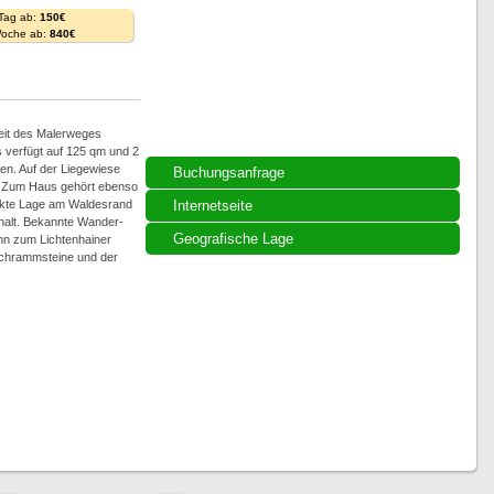
 Tag ab:
150€
Woche ab:
840€
weit des Malerweges
 verfügt auf 125 qm und 2
en. Auf der Liegewiese
Buchungsanfrage
. Zum Haus gehört ebenso
rekte Lage am Waldesrand
Internetseite
thalt. Bekannte Wander-
Geografische Lage
ahn zum Lichtenhainer
 Schrammsteine und der