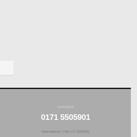
KONTAKT
0171 5505901
International: (+49) 171 5505901