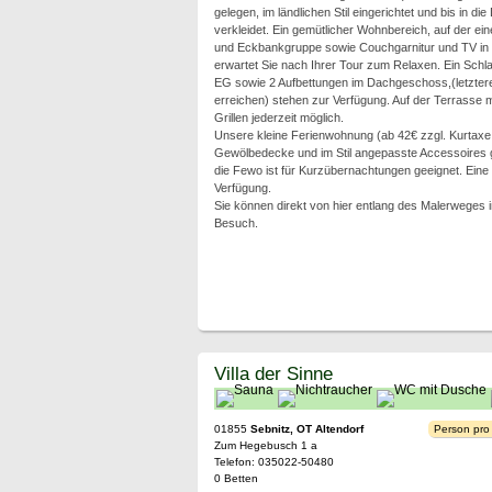
gelegen, im ländlichen Stil eingerichtet und bis in di
verkleidet. Ein gemütlicher Wohnbereich, auf der ein
und Eckbankgruppe sowie Couchgarnitur und TV in 
erwartet Sie nach Ihrer Tour zum Relaxen. Ein Schl
EG sowie 2 Aufbettungen im Dachgeschoss,(letztere 
erreichen) stehen zur Verfügung. Auf der Terrasse m
Grillen jederzeit möglich.
Unsere kleine Ferienwohnung (ab 42€ zzgl. Kurtaxe p
Gewölbedecke und im Stil angepasste Accessoires g
die Fewo ist für Kurzübernachtungen geeignet. Eine 
Verfügung.
Sie können direkt von hier entlang des Malerweges 
Besuch.
Villa der Sinne
01855
Sebnitz, OT Altendorf
Person pro
Zum Hegebusch 1 a
Telefon: 035022-50480
0 Betten