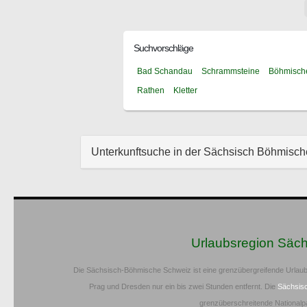
Suchvorschläge
Bad Schandau
Schrammsteine
Böhmisch
Rathen
Kletter
Unterkunftsuche in der Sächsisch Böhmisc
Urlaubsregion Säc
Die Sächsisch-Böhmische Schweiz ist eine grenzübergreifende Urlaub
Prag und Dresden nur ein bis zwei Stunden entfernt. Die
Sächsis
grenzüberschreitende Nationalp