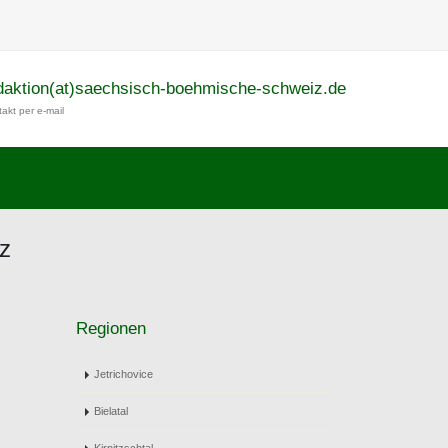
daktion(at)saechsisch-boehmische-schweiz.de
akt per e-mail
z
Regionen
Jetrichovice
Bielatal