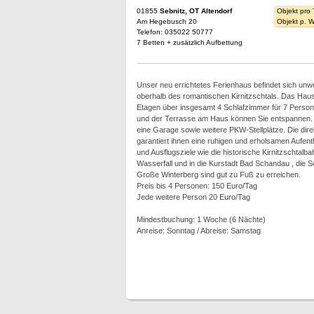
01855
Sebnitz, OT Altendorf
Objekt pro
Am Hegebusch 20
Objekt p. 
Telefon: 035022 50777
7 Betten + zusätzlich Aufbettung
Unser neu errichtetes Ferienhaus befindet sich un
oberhalb des romantischen Kirnitzschtals. Das Haus
Etagen über insgesamt 4 Schlafzimmer für 7 Person
und der Terrasse am Haus können Sie entspannen
eine Garage sowie weitere PKW-Stellplätze. Die di
garantiert ihnen eine ruhigen und erholsamen Aufen
und Ausflugsziele wie die historische Kirnitzschtalb
Wasserfall und in die Kurstadt Bad Schandau , die
Große Winterberg sind gut zu Fuß zu erreichen.
Preis bis 4 Personen: 150 Euro/Tag
Jede weitere Person 20 Euro/Tag
Mindestbuchung: 1 Woche (6 Nächte)
Anreise: Sonntag / Abreise: Samstag