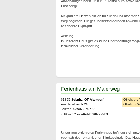
Anwendungen nach Dr. h.c. P. Jentschura sowie kr
Fusspflege.
Mit ganzem Herzen bin ich für Sie da und möchten S
Weg begleiten. Die gesundheitsfördernden Anwendu
besondere Highlight!
Achtung:
In unserem Haus gibt es keine Übernachtungsmögli
terminlicher Vereinbarung.
Ferienhaus am Malerweg
01855
Sebnitz, OT Altendorf
Objekt pro
Am Hegebusch 20
Objekt p. 
Telefon: 035022 50777
7 Betten + zusätzlich Aufbettung
Unser neu errichtetes Ferienhaus befindet sich un
oberhalb des romantischen Kirnitzschtals. Das Haus