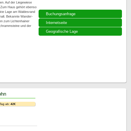
en. Auf der Liegewiese
. Zum Haus gehört ebenso
rekte Lage am Waldesrand
Buchungsanfrage
thalt. Bekannte Wander-
ahn zum Lichtenhainer
Internetseite
 Schrammsteine und der
Geografische Lage
ohn
 Tag ab:
42€