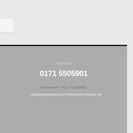
KONTAKT
0171 5505901
International: (+49) 171 5505901
redaktion(at)saechsisch-boehmische-schweiz.de