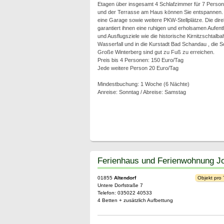
Etagen über insgesamt 4 Schlafzimmer für 7 Person
und der Terrasse am Haus können Sie entspannen
eine Garage sowie weitere PKW-Stellplätze. Die di
garantiert ihnen eine ruhigen und erholsamen Aufen
und Ausflugsziele wie die historische Kirnitzschtalb
Wasserfall und in die Kurstadt Bad Schandau , die
Große Winterberg sind gut zu Fuß zu erreichen.
Preis bis 4 Personen: 150 Euro/Tag
Jede weitere Person 20 Euro/Tag
Mindestbuchung: 1 Woche (6 Nächte)
Anreise: Sonntag / Abreise: Samstag
Ferienhaus und Ferienwohnung J
01855
Altendorf
Objekt pro
Untere Dorfstraße 7
Telefon: 035022 40533
4 Betten + zusätzlich Aufbettung