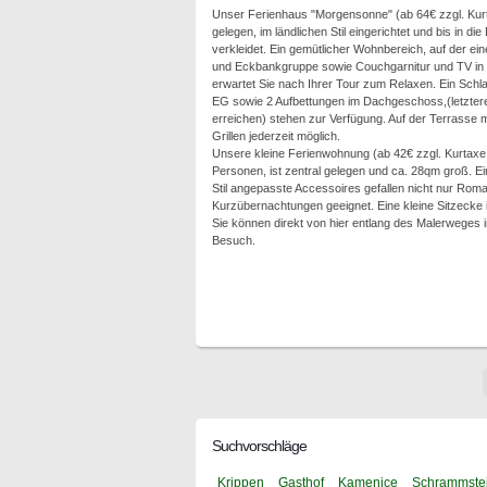
Unser Ferienhaus "Morgensonne" (ab 64€ zzgl. Kurta
gelegen, im ländlichen Stil eingerichtet und bis in di
verkleidet. Ein gemütlicher Wohnbereich, auf der ein
und Eckbankgruppe sowie Couchgarnitur und TV in 
erwartet Sie nach Ihrer Tour zum Relaxen. Ein Schl
EG sowie 2 Aufbettungen im Dachgeschoss,(letztere 
erreichen) stehen zur Verfügung. Auf der Terrasse m
Grillen jederzeit möglich.
Unsere kleine Ferienwohnung (ab 42€ zzgl. Kurtaxe p.
Personen, ist zentral gelegen und ca. 28qm groß. 
Stil angepasste Accessoires gefallen nicht nur Roma
Kurzübernachtungen geeignet. Eine kleine Sitzecke 
Sie können direkt von hier entlang des Malerweges 
Besuch.
Suchvorschläge
Krippen
Gasthof
Kamenice
Schrammste