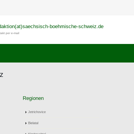
daktion(at)saechsisch-boehmische-schweiz.de
akt per e-mail
z
Regionen
Jetrichovice
Bielatal