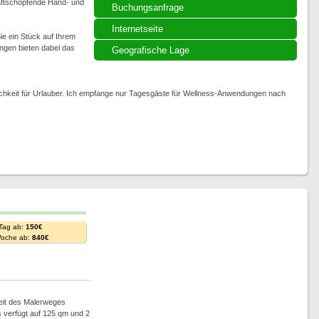
aftschöpfende Hand- und
Buchungsanfrage
Internetseite
ie ein Stück auf Ihrem
ngen bieten dabei das
Geografische Lage
chkeit für Urlauber. Ich empfange nur Tagesgäste für Wellness-Anwendungen nach
 Tag ab:
150€
Woche ab:
840€
weit des Malerweges
 verfügt auf 125 qm und 2