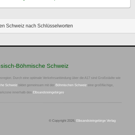
hen Schweiz nach Schlüsselworten
hsisch-Böhmische Schweiz
sregion. Durch eine optimale Verkehrsanbindung über die A17 sind Großstädte wie
che Schweiz
bildet gemeinsam mit der
Böhmischen Schweiz
eine großflächige,
arkzone innerhalb des
Elbsandsteingebirges
.
© Copyright 2026,
Elbsandsteingebirge Verlag