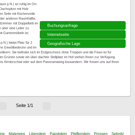
xe p.N.) ist ruhig im Ort
e Dachspitze mit Holz
en Seite mit Küchenzeile
der anderen Raumhälfte,
afzimmer mit Doppelbett im
Buchungsanfrage
über eine Leiter zu
it Gartenmöbeln ist
Internetseite
N.) bietet Platz für 2
Geografische Lage
Eine Gewölbedecke und im
ntikern. Sie befindet sich im Erdgeschoss ohne Treppen und die Fewo ist für
im Grünen sowie ein über-dachter Stellplatz im Hof stehen Ihnen zur Verfügung.
ins Kirnitzschtal oder auf dem Panoramaweg loswandern. Wir freuen uns auf Ihren
Seite 1/1
ine
Malerweg
Lilienstein
Papststein
Pfaffenstein
Prossen
Sebnitz