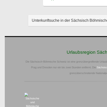
Unterkunftsuche in der Sächsisch Böhmisc
Urlaubsregion Säc
Die Sächsisch-Böhmische Schweiz ist eine grenzübergreifende Urlaub
Prag und Dresden nur ein bis zwei Stunden entfernt. Die
Sächsis
grenzüberschreitende Nationalp