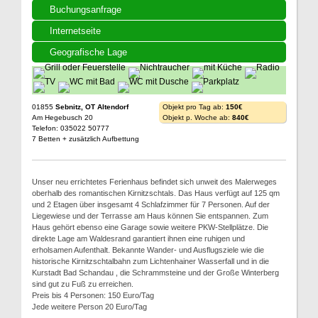
Buchungsanfrage
Internetseite
Geografische Lage
01855
Sebnitz, OT Altendorf
Objekt pro Tag ab:
150€
Am Hegebusch 20
Objekt p. Woche ab:
840€
Telefon: 035022 50777
7 Betten + zusätzlich Aufbettung
Unser neu errichtetes Ferienhaus befindet sich unweit des Malerweges
oberhalb des romantischen Kirnitzschtals. Das Haus verfügt auf 125 qm
und 2 Etagen über insgesamt 4 Schlafzimmer für 7 Personen. Auf der
Liegewiese und der Terrasse am Haus können Sie entspannen. Zum
Haus gehört ebenso eine Garage sowie weitere PKW-Stellplätze. Die
direkte Lage am Waldesrand garantiert ihnen eine ruhigen und
erholsamen Aufenthalt. Bekannte Wander- und Ausflugsziele wie die
historische Kirnitzschtalbahn zum Lichtenhainer Wasserfall und in die
Kurstadt Bad Schandau , die Schrammsteine und der Große Winterberg
sind gut zu Fuß zu erreichen.
Preis bis 4 Personen: 150 Euro/Tag
Jede weitere Person 20 Euro/Tag