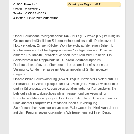
01855
Altendorf
Objekt pro Tag ab:
42€
Untere Dorfstraße 7
Telefon: 035022 40533
4 Betten + zusätzlich Aufbettung
Unser Ferienhaus "Morgensonne" (ab 64€ zzgl. Kurtaxe p.N.) ist ruhig im
Ort gelegen, im ländlichen Stil eingerichtet und bis in die Dachspitze mit
Holz verkleidet. Ein gemütlicher Wohnbereich, auf der einen Seite mit
Küchenzeile und Eckbankgruppe sowie Couchgarnitur und TV in der
anderen Raumhälfte, erwartet Sie nach Ihrer Tour zum Relaxen. Ein
Schlafzimmer mit Doppelbett im EG sowie 2 Aufbettungen im
Dachgeschoss,(letztere über eine Leiter zu erreichen) stehen zur
Verfügung. Auf der Terrasse mit Gartenmöbeln ist Grillen jederzeit
möglich.
Unsere kleine Ferienwohnung (ab 42€ zzgl. Kurtaxe p.N.) bietet Platz für
2 Personen, ist zentral gelegen und ca. 28qm groß. Eine Gewölbedecke
und im Stil angepasste Accessoires gefallen nicht nur Romantikern. Sie
befindet sich im Erdgeschoss ohne Treppen und die Fewo ist für
Kurzübernachtungen geeignet. Eine kleine Sitzecke im Grünen sowie ein
über-dachter Stellplatz im Hof stehen Ihnen zur Verfügung.
Sie können direkt von hier entlang des Malerweges ins Kirnitzschtal oder
auf dem Panoramaweg loswandern. Wir freuen uns auf Ihren Besuch.