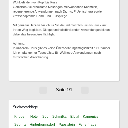
Wohlbefinden von Kopf bis Fuss.
Genießen Sie erholsame Massagen, verwöhnende Kosmetik,
regenerierende Anwendungen nach Dr. h.c. P. Jentschura sowie
kraftschöpfende Hand- und Fusspflege.
Mit ganzem Herzen bin ich für Sie da und möchten Sie ein Stück auf
Ihrem Weg begleiten. Die gesundheitsfördernden Anwendungen bieten
dabei das besondere Highlight!
Achtung:
In unserem Haus gibt es keine Übernachtungsmöglichkeit für Urlauber.
Ich empfange nur Tagesgäste für Wellness-Anwendungen nach
terminlicher Vereinbarung.
Seite 1/1
Suchvorschläge
Krippen
Hotel
Süd
Schmilka
Elbtal
Kamenice
Sebnitz
Hinterhermsdorf
Papststein
Ferienhaus