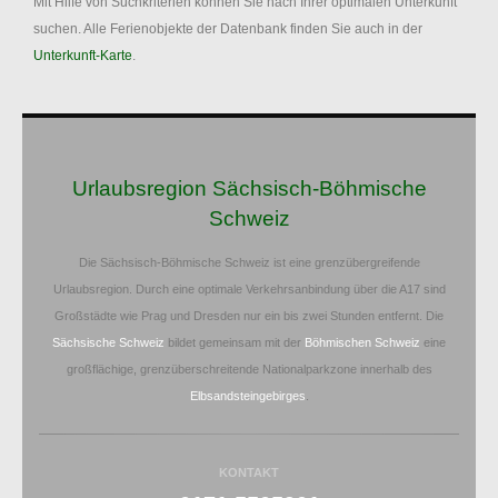
Mit Hilfe von Suchkriterien können Sie nach Ihrer optimalen Unterkunft
suchen. Alle Ferienobjekte der Datenbank finden Sie auch in der
Unterkunft-Karte
.
Urlaubsregion Sächsisch-Böhmische
Schweiz
Die Sächsisch-Böhmische Schweiz ist eine grenzübergreifende
Urlaubsregion. Durch eine optimale Verkehrsanbindung über die A17 sind
Großstädte wie Prag und Dresden nur ein bis zwei Stunden entfernt. Die
Sächsische Schweiz
bildet gemeinsam mit der
Böhmischen Schweiz
eine
großflächige, grenzüberschreitende Nationalparkzone innerhalb des
Elbsandsteingebirges
.
KONTAKT