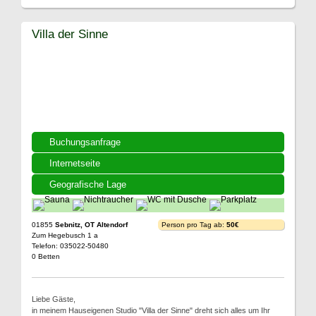
Villa der Sinne
Buchungsanfrage
Internetseite
Geografische Lage
01855
Sebnitz, OT Altendorf
Person pro Tag ab:
50€
Zum Hegebusch 1 a
Telefon: 035022-50480
0 Betten
Liebe Gäste,
in meinem Hauseigenen Studio "Villa der Sinne" dreht sich alles um Ihr