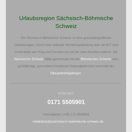
Urlaubsregion Sächsisch-Böhmische
Schweiz
Die Sächsisch-Böhmische Schweiz ist eine grenzübergreifende
Urlaubsregion. Durch eine optimale Verkehrsanbindung über die A17 sind
Großstädte wie Prag und Dresden nur ein bis zwei Stunden entfernt. Die
Sächsische Schweiz
bildet gemeinsam mit der
Böhmischen Schweiz
eine
großflächige, grenzüberschreitende Nationalparkzone innerhalb des
Elbsandsteingebirges
.
KONTAKT
0171 5505901
International: (+49) 171 5505901
redaktion(at)saechsisch-boehmische-schweiz.de