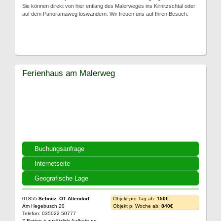
Sie können direkt von hier entlang des Malerweges ins Kirnitzschtal oder
auf dem Panoramaweg loswandern. Wir freuen uns auf Ihren Besuch.
Ferienhaus am Malerweg
Buchungsanfrage
Internetseite
Geografische Lage
01855
Sebnitz, OT Altendorf
Objekt pro Tag ab:
150€
Am Hegebusch 20
Objekt p. Woche ab:
840€
Telefon: 035022 50777
7 Betten + zusätzlich Aufbettung