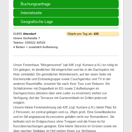
Buchungsanfrage
Internetseite
Geografische Lage
01855
Altendorf
Objekt pro Tag ab:
42€
Untere Dorfstraße 7
Telefon: 035022 40533
4 Betten + zusätzlich Aufbettung
Unser Ferienhaus "Morgensonne" (ab 64€ zzgl. Kurtaxe p.N.) ist ruhig im
Ort gelegen, im ländlichen Stil eingerichtet und bis in die Dachspitze mit
Holz verkleidet. Ein gemütlicher Wohnbereich, auf der einen Seite mit
Küchenzeile und Eckbankgruppe sowie Couchgarnitur und TV in der
anderen Raumhälfte, erwartet Sie nach Ihrer Tour zum Relaxen. Ein
Schlafzimmer mit Doppelbett im EG sowie 2 Aufbettungen im
Dachgeschoss,(letztere über eine Leiter zu erreichen) stehen zur
Verfügung. Auf der Terrasse mit Gartenmöbeln ist Grillen jederzeit
möglich.
Unsere kleine Ferienwohnung (ab 42€ zzgl. Kurtaxe p.N.) bietet Platz für
2 Personen, ist zentral gelegen und ca. 28qm groß. Eine Gewölbedecke
und im Stil angepasste Accessoires gefallen nicht nur Romantikern. Sie
befindet sich im Erdgeschoss ohne Treppen und die Fewo ist für
Kurzübernachtungen geeignet. Eine kleine Sitzecke im Grünen sowie ein
über-dachter Stellplatz im Hof stehen Ihnen zur Verfügung.