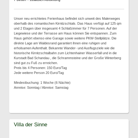
Unser neu errichtetes Ferienhaus befindet sich unweit des Malerweges
oberhalb des romantischen Kirnitzschtals. Das Haus verfügt auf 125 qm
und 2 Etagen über insgesamt 4 Schlafzimmer für 7 Personen. Auf der
Liegewiese und der Terrasse am Haus können Sie entspannen. Zum
Haus gehört ebenso eine Garage sowie weitere PKW-Stellplätze. Die
direkte Lage am Waldesrand garantiert ihnen eine ruhigen und
erholsamen Aufenthalt. Bekannte Wander- und Ausflugsziele wie die
historische Kirnitzschtalbahn zum Lichtenhainer Wasserfall und in die
Kurstadt Bad Schandau , die Schrammsteine und der Große Winterberg
sind gut zu Fuß zu erreichen.
Preis bis 4 Personen: 150 Euro/Tag
Jede weitere Person 20 Euro/Tag
Mindestbuchung: 1 Woche (6 Nächte)
Anreise: Sonntag / Abreise: Samstag
Villa der Sinne