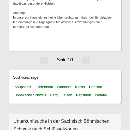
dabei das besondere Highlight!
Achtung:
In unserem Haus gibt es keine Übernachtungsmöglichkeit für Urlauber.
Ich empfange nur Tagesgäste für Wellness-Anwendungen nach
terminlicher Vereinbarung.
Seite 1/1
Suchvorschläge
Saupsdorf
Lichtenhain
Wandern
Kletter
Pension
Böhmische Schweiz
Berg
Felsen
Papstdorf
Bielatal
Unterkunftsuche in der Sächsisch Böhmischen
Schweiz nach Schlüsselworten