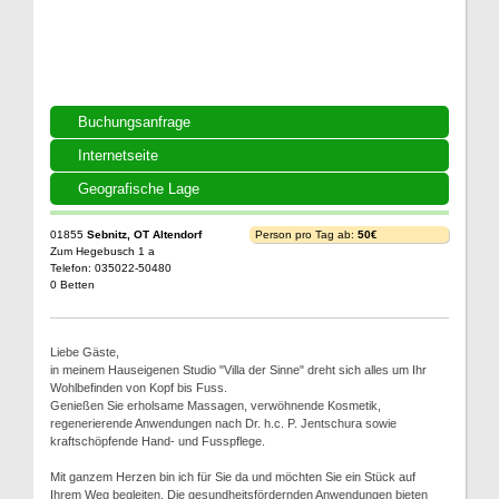
Buchungsanfrage
Internetseite
Geografische Lage
01855
Sebnitz, OT Altendorf
Person pro Tag ab:
50€
Zum Hegebusch 1 a
Telefon: 035022-50480
0 Betten
Liebe Gäste,
in meinem Hauseigenen Studio "Villa der Sinne" dreht sich alles um Ihr
Wohlbefinden von Kopf bis Fuss.
Genießen Sie erholsame Massagen, verwöhnende Kosmetik,
regenerierende Anwendungen nach Dr. h.c. P. Jentschura sowie
kraftschöpfende Hand- und Fusspflege.
Mit ganzem Herzen bin ich für Sie da und möchten Sie ein Stück auf
Ihrem Weg begleiten. Die gesundheitsfördernden Anwendungen bieten