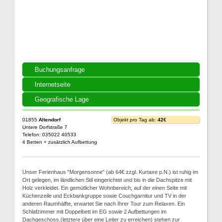
Buchungsanfrage
Internetseite
Geografische Lage
01855
Altendorf
Objekt pro Tag ab:
42€
Untere Dorfstraße 7
Telefon: 035022 40533
4 Betten + zusätzlich Aufbettung
Unser Ferienhaus "Morgensonne" (ab 64€ zzgl. Kurtaxe p.N.) ist ruhig im
Ort gelegen, im ländlichen Stil eingerichtet und bis in die Dachspitze mit
Holz verkleidet. Ein gemütlicher Wohnbereich, auf der einen Seite mit
Küchenzeile und Eckbankgruppe sowie Couchgarnitur und TV in der
anderen Raumhälfte, erwartet Sie nach Ihrer Tour zum Relaxen. Ein
Schlafzimmer mit Doppelbett im EG sowie 2 Aufbettungen im
Dachgeschoss,(letztere über eine Leiter zu erreichen) stehen zur