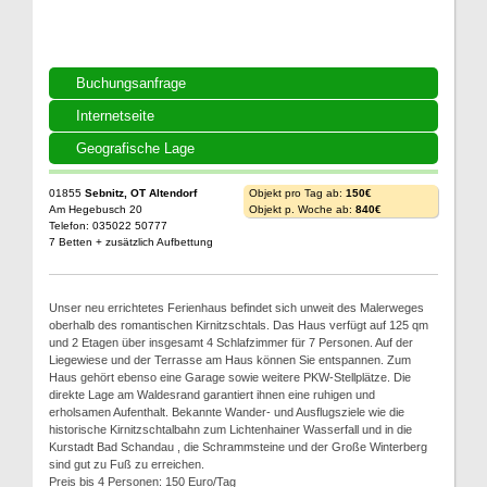
Buchungsanfrage
Internetseite
Geografische Lage
01855
Sebnitz, OT Altendorf
Objekt pro Tag ab:
150€
Am Hegebusch 20
Objekt p. Woche ab:
840€
Telefon: 035022 50777
7 Betten + zusätzlich Aufbettung
Unser neu errichtetes Ferienhaus befindet sich unweit des Malerweges
oberhalb des romantischen Kirnitzschtals. Das Haus verfügt auf 125 qm
und 2 Etagen über insgesamt 4 Schlafzimmer für 7 Personen. Auf der
Liegewiese und der Terrasse am Haus können Sie entspannen. Zum
Haus gehört ebenso eine Garage sowie weitere PKW-Stellplätze. Die
direkte Lage am Waldesrand garantiert ihnen eine ruhigen und
erholsamen Aufenthalt. Bekannte Wander- und Ausflugsziele wie die
historische Kirnitzschtalbahn zum Lichtenhainer Wasserfall und in die
Kurstadt Bad Schandau , die Schrammsteine und der Große Winterberg
sind gut zu Fuß zu erreichen.
Preis bis 4 Personen: 150 Euro/Tag