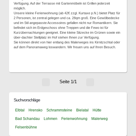
Verfügung. Auf der Terrasse mit Gartenmöbeln ist Grillen jederzeit
möglich.
Unsere kleine Ferienwohnung (ab 42€ zzgl. Kurtaxe p.N.) bietet Platz für
2 Personen, ist zentral gelegen und ca. 28qm groß. Eine Gewölbedecke
und im Stil angepasste Accessoires gefallen nicht nur Romantikern. Sie
befindet sich im Erdgeschoss ohne Treppen und die Fewo ist für
Kurzübernachtungen geeignet. Eine kleine Sitzecke im Grünen sowie ein
über-dachter Stellplatz im Hof stehen Ihnen zur Verfügung.
Sie können direkt von hier entlang des Malerweges ins Kirnitzschtal oder
auf dem Panoramaweg loswandern. Wir freuen uns auf Ihren Besuch.
Seite 1/1
Suchvorschläge
Elbtal
Hrensko
Schrammsteine
Bielatal
Hütte
Bad Schandau
Lohmen
Ferienwohnung
Malerweg
Felsenbühne