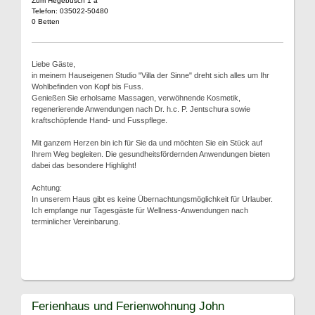
Zum Hegebusch 1 a
Telefon: 035022-50480
0 Betten
Liebe Gäste,
in meinem Hauseigenen Studio "Villa der Sinne" dreht sich alles um Ihr
Wohlbefinden von Kopf bis Fuss.
Genießen Sie erholsame Massagen, verwöhnende Kosmetik,
regenerierende Anwendungen nach Dr. h.c. P. Jentschura sowie
kraftschöpfende Hand- und Fusspflege.
Mit ganzem Herzen bin ich für Sie da und möchten Sie ein Stück auf
Ihrem Weg begleiten. Die gesundheitsfördernden Anwendungen bieten
dabei das besondere Highlight!
Achtung:
In unserem Haus gibt es keine Übernachtungsmöglichkeit für Urlauber.
Ich empfange nur Tagesgäste für Wellness-Anwendungen nach
terminlicher Vereinbarung.
Ferienhaus und Ferienwohnung John