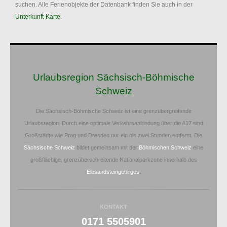
suchen. Alle Ferienobjekte der Datenbank finden Sie auch in der
Unterkunft-Karte
.
Urlaubsregion Sächsisch-Böhmische
Schweiz
Die Sächsisch-Böhmische Schweiz ist eine grenzübergreifende
Urlaubsregion. Durch eine optimale Verkehrsanbindung über die A17 sind
Großstädte wie Prag und Dresden nur ein bis zwei Stunden entfernt. Die
Sächsische Schweiz
bildet gemeinsam mit der
Böhmischen Schweiz
eine
großflächige, grenzüberschreitende Nationalparkzone innerhalb des
Elbsandsteingebirges
.
KONTAKT
0171 5505901