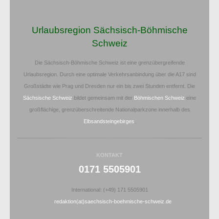
Urlaubsregion Sächsisch-Böhmische
Schweiz
Die Sächsisch-Böhmische Schweiz ist eine grenzübergreifende
Urlaubsregion. Durch eine optimale Verkehrsanbindung über die A17 sind
Großstädte wie Prag und Dresden nur ein bis zwei Stunden entfernt. Die
Sächsische Schweiz
bildet gemeinsam mit der
Böhmischen Schweiz
eine
großflächige, grenzüberschreitende Nationalparkzone innerhalb des
Elbsandsteingebirges
.
KONTAKT
0171 5505901
International: (+49) 171 5505901
redaktion(at)saechsisch-boehmische-schweiz.de