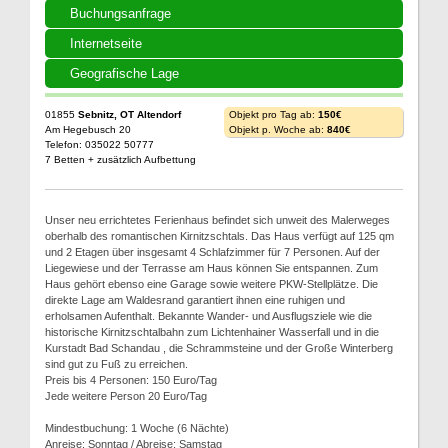
Buchungsanfrage
Internetseite
Geografische Lage
01855
Sebnitz, OT Altendorf
Objekt pro Tag ab:
150€
Am Hegebusch 20
Objekt p. Woche ab:
840€
Telefon: 035022 50777
7 Betten + zusätzlich Aufbettung
Unser neu errichtetes Ferienhaus befindet sich unweit des Malerweges
oberhalb des romantischen Kirnitzschtals. Das Haus verfügt auf 125 qm
und 2 Etagen über insgesamt 4 Schlafzimmer für 7 Personen. Auf der
Liegewiese und der Terrasse am Haus können Sie entspannen. Zum
Haus gehört ebenso eine Garage sowie weitere PKW-Stellplätze. Die
direkte Lage am Waldesrand garantiert ihnen eine ruhigen und
erholsamen Aufenthalt. Bekannte Wander- und Ausflugsziele wie die
historische Kirnitzschtalbahn zum Lichtenhainer Wasserfall und in die
Kurstadt Bad Schandau , die Schrammsteine und der Große Winterberg
sind gut zu Fuß zu erreichen.
Preis bis 4 Personen: 150 Euro/Tag
Jede weitere Person 20 Euro/Tag
Mindestbuchung: 1 Woche (6 Nächte)
Anreise: Sonntag / Abreise: Samstag