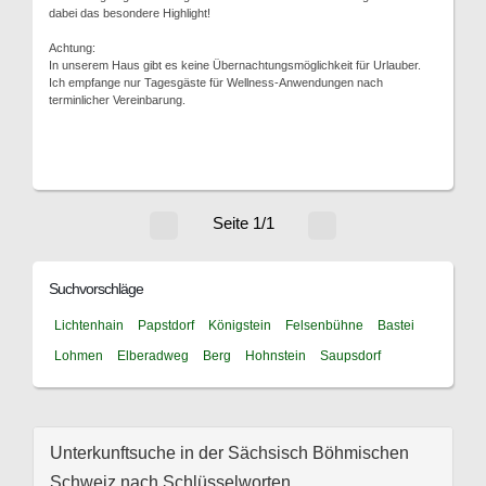
dabei das besondere Highlight!
Achtung:
In unserem Haus gibt es keine Übernachtungsmöglichkeit für Urlauber.
Ich empfange nur Tagesgäste für Wellness-Anwendungen nach
terminlicher Vereinbarung.
Seite 1/1
Suchvorschläge
Lichtenhain
Papstdorf
Königstein
Felsenbühne
Bastei
Lohmen
Elberadweg
Berg
Hohnstein
Saupsdorf
Unterkunftsuche in der Sächsisch Böhmischen
Schweiz nach Schlüsselworten