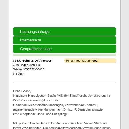
Buchungsanfrage
Internetseite
Geografische Lage
01855
Sebnitz, OT Altendorf
Person pro Tag ab:
50€
Zum Hegebusch 1 a
Telefon: 035022-50480
0 Betten
Liebe Gäste,
in meinem Hauseigenen Studio "Villa der Sinne" dreht sich alles um Ihr
Wohlbefinden von Kopf bis Fuss.
Genießen Sie erholsame Massagen, verwöhnende Kosmetik,
regenerierende Anwendungen nach Dr. h.c. P. Jentschura sowie
kraftschöpfende Hand- und Fusspflege.
Mit ganzem Herzen bin ich für Sie da und möchten Sie ein Stück auf
Ihrem Weg begleiten. Die gesundheitsfördernden Anwendungen bieten