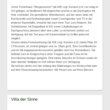
Unser Ferienhaus "Morgensonne" (ab 64€ zzgl. Kurtaxe p.N.) ist ruhig im
Ort gelegen, im ländlichen Stil eingerichtet und bis in die Dachspitze mit
Holz verkleidet. Ein gemütlicher Wohnbereich, auf der einen Seite mit
Küchenzeile und Eckbankgruppe sowie Couchgarnitur und TV in der
anderen Raumhälfte, erwartet Sie nach Ihrer Tour zum Relaxen. Ein
Schlafzimmer mit Doppelbett im EG sowie 2 Aufbettungen im
Dachgeschoss,(letztere über eine Leiter zu erreichen) stehen zur
Verfügung. Auf der Terrasse mit Gartenmöbeln ist Grillen jederzeit
möglich.
Unsere kleine Ferienwohnung (ab 42€ zzgl. Kurtaxe p.N.) bietet Platz für
2 Personen, ist zentral gelegen und ca. 28qm groß. Eine Gewölbedecke
und im Stil angepasste Accessoires gefallen nicht nur Romantikern. Sie
befindet sich im Erdgeschoss ohne Treppen und die Fewo ist für
Kurzübernachtungen geeignet. Eine kleine Sitzecke im Grünen sowie ein
über-dachter Stellplatz im Hof stehen Ihnen zur Verfügung.
Sie können direkt von hier entlang des Malerweges ins Kirnitzschtal oder
auf dem Panoramaweg loswandern. Wir freuen uns auf Ihren Besuch.
Villa der Sinne