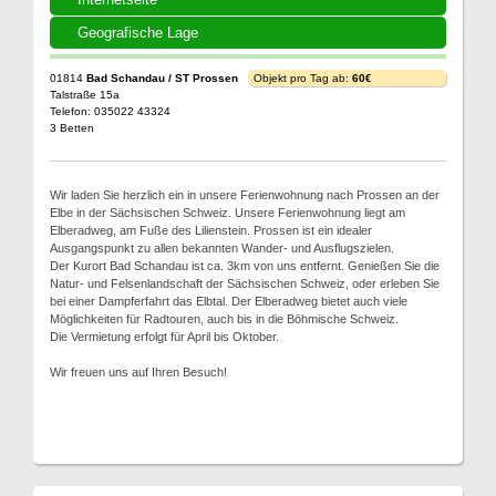
Geografische Lage
01814
Bad Schandau / ST Prossen
Objekt pro Tag ab:
60€
Talstraße 15a
Telefon: 035022 43324
3 Betten
Wir laden Sie herzlich ein in unsere Ferienwohnung nach Prossen an der
Elbe in der Sächsischen Schweiz. Unsere Ferienwohnung liegt am
Elberadweg, am Fuße des Lilienstein. Prossen ist ein idealer
Ausgangspunkt zu allen bekannten Wander- und Ausflugszielen.
Der Kurort Bad Schandau ist ca. 3km von uns entfernt. Genießen Sie die
Natur- und Felsenlandschaft der Sächsischen Schweiz, oder erleben Sie
bei einer Dampferfahrt das Elbtal. Der Elberadweg bietet auch viele
Möglichkeiten für Radtouren, auch bis in die Böhmische Schweiz.
Die Vermietung erfolgt für April bis Oktober.
Wir freuen uns auf Ihren Besuch!