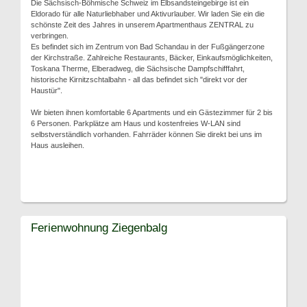
Die Sächsisch-Böhmische Schweiz im Elbsandsteingebirge ist ein
Eldorado für alle Naturliebhaber und Aktivurlauber. Wir laden Sie ein die
schönste Zeit des Jahres in unserem Apartmenthaus ZENTRAL zu
verbringen.
Es befindet sich im Zentrum von Bad Schandau in der Fußgängerzone
der Kirchstraße. Zahlreiche Restaurants, Bäcker, Einkaufsmöglichkeiten,
Toskana Therme, Elberadweg, die Sächsische Dampfschifffahrt,
historische Kirnitzschtalbahn - all das befindet sich "direkt vor der
Haustür".
Wir bieten ihnen komfortable 6 Apartments und ein Gästezimmer für 2 bis
6 Personen. Parkplätze am Haus und kostenfreies W-LAN sind
selbstverständlich vorhanden. Fahrräder können Sie direkt bei uns im
Haus ausleihen.
Ferienwohnung Ziegenbalg