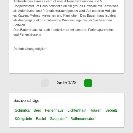
Ambiente des Hauses verfügt über 4 Ferienwohnungen und 5
Doppelzimmer. Im Haus befindet sich ein großes Gewölbe mit Kamin was
als Aufenthalts- und Frühstücksraum genutzt wird. Auf unseren Hof gibt
es Katzen, Mehrschweinchen und Kaninchen. Das Bauernhaus ist ideal
als Ausgangspunkt für zahlreiche Wanderrungen in der Sächsischen
Schweiz.
Das Bauernhaus ist auch kombinierbar mit unseren Ferienapartments
und Ferienhäusern.
Direktbuchung möglich
Seite 1/22
Suchvorschläge
Schmilka
Berg
Ferienhaus
Lichtenhain
Touren
Sebnitz
Königstein
Bastei
Saupsdorf
Rathmannsdorf