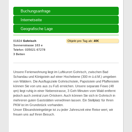
Buchungsanfrage
Internetseite
Geografische Lage
01824
Gohrisch
Objekt pro Tag ab:
40€
Sonnenstrasse 163 e
Telefon: 035021 67278
3 Betten
Unsere Ferienwohnung liegt im Luftkurort Gohrisch, zwischen Bad
Schandau und Königstein auf einer Hochebene (300 m ü.d.M.) umgeben
von Wäldern. Die Ausflugsziele Gohrischstein, Papststein und Pfaffenstein
können Sie von uns aus zu Fuß erreichen. Unsere separate Fewo (48
qm) liegt ruhig in einer Nebenstrasse, 3 Geh-Minuten vom Wald entfernt
jedoch auch zentral zum Ortskern. Auch können Sie sich in Gohrisch in
mehreren guten Gaststätten verwöhnen lassen. Ein Stellplatz für Ihren
PKW ist im Grundstück vorhanden.
Unser Elbsandsteingebirge ist zu jeder Jahreszeit eine Reise wert, wir
freuen uns auf Ihren Besuch.