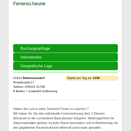
Ferienscheune
Buchungsanfrage
Internetseite
Geografische Lage
01814
Rathmannsdorf
Objekt pro Tag ab:
219€
Pestalozzistr.17
Telefon: 035022 41768
8 Betten + zusätzlich Aufbettung
Haben Sie Lust in einer Scheune Ferien zu machen ?
Wir haben für Sie eine individuelle Ferienwohnung über 2 Ebenen
behutsam in die vorhandene Bausubstanz integriert. Weitestgehend mit
Naturmaterialien gebaut, ist jeder Raum besonders und in Abstimmung mit
den gegebenen Raumstrukturen liebevoll und kreativ gestaltet.