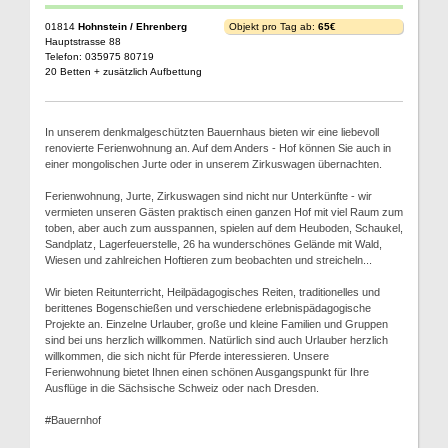
01814
Hohnstein / Ehrenberg
Objekt pro Tag ab:
65€
Hauptstrasse 88
Telefon: 035975 80719
20 Betten + zusätzlich Aufbettung
In unserem denkmalgeschützten Bauernhaus bieten wir eine liebevoll
renovierte Ferienwohnung an. Auf dem Anders - Hof können Sie auch in
einer mongolischen Jurte oder in unserem Zirkuswagen übernachten.
Ferienwohnung, Jurte, Zirkuswagen sind nicht nur Unterkünfte - wir
vermieten unseren Gästen praktisch einen ganzen Hof mit viel Raum zum
toben, aber auch zum ausspannen, spielen auf dem Heuboden, Schaukel,
Sandplatz, Lagerfeuerstelle, 26 ha wunderschönes Gelände mit Wald,
Wiesen und zahlreichen Hoftieren zum beobachten und streicheln...
Wir bieten Reitunterricht, Heilpädagogisches Reiten, traditionelles und
berittenes Bogenschießen und verschiedene erlebnispädagogische
Projekte an. Einzelne Urlauber, große und kleine Familien und Gruppen
sind bei uns herzlich willkommen. Natürlich sind auch Urlauber herzlich
willkommen, die sich nicht für Pferde interessieren. Unsere
Ferienwohnung bietet Ihnen einen schönen Ausgangspunkt für Ihre
Ausflüge in die Sächsische Schweiz oder nach Dresden.
#Bauernhof