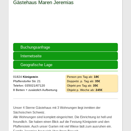
Gästehaus Maren Jeremias
Buchungsanfrage
Internetseite
Geografische Lage
01824
Königstein
Person pro Tag ab:
18€
Pfaffendorfer Str. 21
Doppelzi. p. Tag ab:
35€
Telefon: 035021/67120
Objekt pro Tag ab:
35€
8 Betten + zusätzlich Aufbettung
Objekt p. Woche ab:
245€
Unser 4 Sterne Gästehaus mit 3 Wohnungen liegt inmitten der
Sächsischen Schweiz.
Alle Wohnungen sind komplett eingerichtet. Die Einrichtung ist hell und
freundlich. Sie haben einen Blick auf die Festung Königstein und den
Pfaffenstein. Auch unser Garten mit viel Wiese lädt zum ausruhen ein.