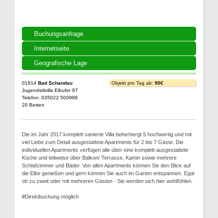
Buchungsanfrage
Internetseite
Geografische Lage
01814
Bad Schandau
Objekt pro Tag ab:
90€
Jugendstilvilla Elbufer 97
Telefon: 035022 500986
20 Betten
Die im Jahr 2017 komplett sanierte Villa beherbergt 5 hochwertig und mit
viel Liebe zum Detail ausgestattete Apartments für 2 bis 7 Gäste. Die
individuellen Apartments verfügen alle über eine komplett ausgestattete
Küche und teilweise über Balkon/ Terrasse, Kamin sowie mehrere
Schlafzimmer und Bäder. Von allen Apartments können Sie den Blick auf
die Elbe genießen und gern können Sie auch im Garten entspannen. Egal
ob zu zweit oder mit mehreren Gästen - Sie werden sich hier wohlfühlen.
#Direktbuchung möglich