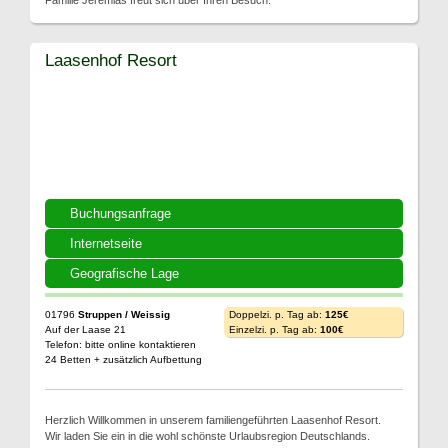
Familie Jeremias freut sich über Ihren Besuch.
Laasenhof Resort
Buchungsanfrage
Internetseite
Geografische Lage
01796
Struppen / Weissig
Doppelzi. p. Tag ab:
125€
Auf der Laase 21
Einzelzi. p. Tag ab:
100€
Telefon: bitte online kontaktieren
24 Betten + zusätzlich Aufbettung
Herzlich Willkommen in unserem familiengeführten Laasenhof Resort.
Wir laden Sie ein in die wohl schönste Urlaubsregion Deutschlands.