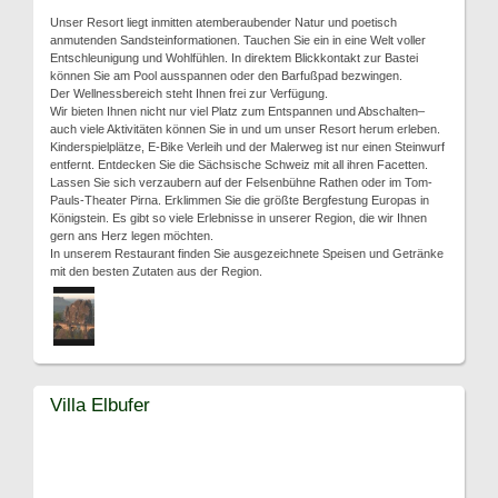
Unser Resort liegt inmitten atemberaubender Natur und poetisch
anmutenden Sandsteinformationen. Tauchen Sie ein in eine Welt voller
Entschleunigung und Wohlfühlen. In direktem Blickkontakt zur Bastei
können Sie am Pool ausspannen oder den Barfußpad bezwingen.
Der Wellnessbereich steht Ihnen frei zur Verfügung.
Wir bieten Ihnen nicht nur viel Platz zum Entspannen und Abschalten–
auch viele Aktivitäten können Sie in und um unser Resort herum erleben.
Kinderspielplätze, E-Bike Verleih und der Malerweg ist nur einen Steinwurf
entfernt. Entdecken Sie die Sächsische Schweiz mit all ihren Facetten.
Lassen Sie sich verzaubern auf der Felsenbühne Rathen oder im Tom-
Pauls-Theater Pirna. Erklimmen Sie die größte Bergfestung Europas in
Königstein. Es gibt so viele Erlebnisse in unserer Region, die wir Ihnen
gern ans Herz legen möchten.
In unserem Restaurant finden Sie ausgezeichnete Speisen und Getränke
mit den besten Zutaten aus der Region.
Villa Elbufer