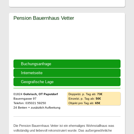
Pension Bauernhaus Vetter
Buchungsanfrage
Internetseite
Geografische Lage
01824
Gohrisch, OT Papstdorf
Doppelzi. p. Tag ab:
73€
Bauerngasse 97
Einzelzi. p. Tag ab:
50€
Telefon: 035021 59250
Objekt pro Tag ab:
65€
24 Betten + zusätzlich Aufbettung
Die Pension Bauernhaus Vetter ist ein ehemaliges Wohnstallhaus was
vollständig und liebevoll rekonstruiert wurde. Das außergewöhnliche