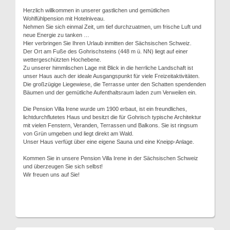
Herzlich willkommen in unserer gastlichen und gemütlichen
Wohlfühlpension mit Hotelniveau.
Nehmen Sie sich einmal Zeit, um tief durchzuatmen, um frische Luft und
neue Energie zu tanken …
Hier verbringen Sie Ihren Urlaub inmitten der Sächsischen Schweiz.
Der Ort am Fuße des Gohrischsteins (448 m ü. NN) liegt auf einer
wettergeschützten Hochebene.
Zu unserer himmlischen Lage mit Blick in die herrliche Landschaft ist
unser Haus auch der ideale Ausgangspunkt für viele Freizeitaktivitäten.
Die großzügige Liegewiese, die Terrasse unter den Schatten spendenden
Bäumen und der gemütliche Aufenthaltsraum laden zum Verweilen ein.
Die Pension Villa Irene wurde um 1900 erbaut, ist ein freundliches,
lichtdurchflutetes Haus und besitzt die für Gohrisch typische Architektur
mit vielen Fenstern, Veranden, Terrassen und Balkons. Sie ist ringsum
von Grün umgeben und liegt direkt am Wald.
Unser Haus verfügt über eine eigene Sauna und eine Kneipp-Anlage.
Kommen Sie in unsere Pension Villa Irene in der Sächsischen Schweiz
und überzeugen Sie sich selbst!
Wir freuen uns auf Sie!