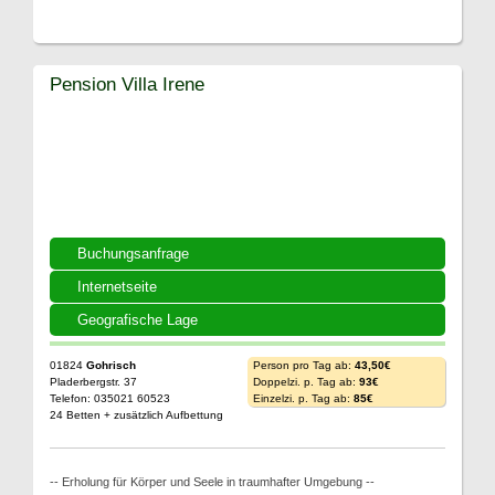
Pension Villa Irene
Buchungsanfrage
Internetseite
Geografische Lage
01824
Gohrisch
Person pro Tag ab:
43,50€
Pladerbergstr. 37
Doppelzi. p. Tag ab:
93€
Telefon: 035021 60523
Einzelzi. p. Tag ab:
85€
24 Betten + zusätzlich Aufbettung
-- Erholung für Körper und Seele in traumhafter Umgebung --