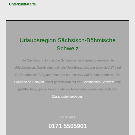
Unterkunft-Karte
.
Urlaubsregion Sächsisch-Böhmische
Schweiz
Die Sächsisch-Böhmische Schweiz ist eine grenzübergreifende
Urlaubsregion. Durch eine optimale Verkehrsanbindung über die A17 sind
Großstädte wie Prag und Dresden nur ein bis zwei Stunden entfernt. Die
Sächsische Schweiz
bildet gemeinsam mit der
Böhmischen Schweiz
eine
großflächige, grenzüberschreitende Nationalparkzone innerhalb des
Elbsandsteingebirges
.
KONTAKT
0171 5505901