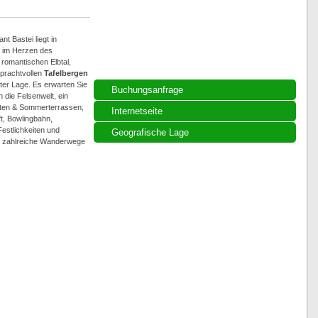
 Bastei liegt in
n im Herzen des
romantischen Elbtal,
prachtvollen
Tafelbergen
ster Lage. Es erwarten Sie
Buchungsanfrage
n die Felsenwelt, ein
ärten & Sommerterrassen,
Internetseite
, Bowlingbahn,
estlichkeiten und
Geografische Lage
e zahlreiche Wanderwege