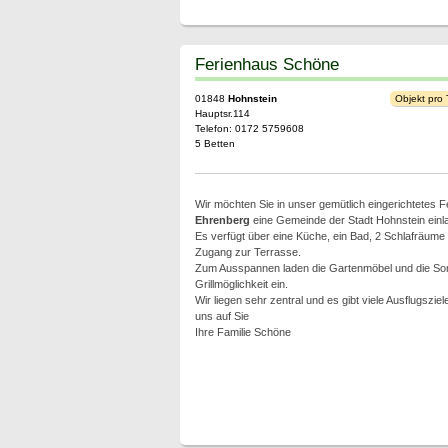
Ferienhaus Schöne
01848
Hohnstein
Objekt pro
Hauptsr.114
Telefon: 0172 5759608
5 Betten
Wir möchten Sie in unser gemütlich eingerichtetes 
Ehrenberg
eine Gemeinde der Stadt Hohnstein einl
Es verfügt über eine Küche, ein Bad, 2 Schlafräume
Zugang zur Terrasse.
Zum Ausspannen laden die Gartenmöbel und die So
Grillmöglichkeit ein.
Wir liegen sehr zentral und es gibt viele Ausflugszie
uns auf Sie
Ihre Familie Schöne