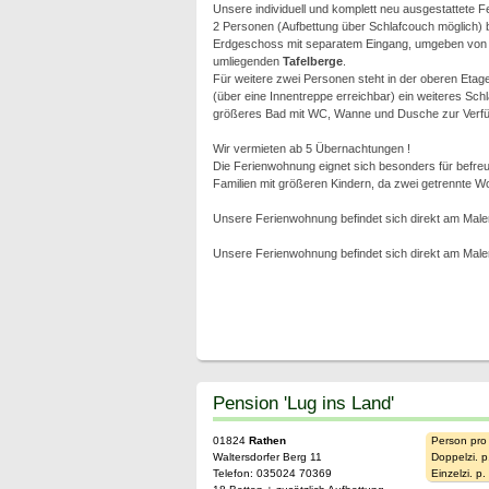
Unsere individuell und komplett neu ausgestattete 
2 Personen (Aufbettung über Schlafcouch möglich) b
Erdgeschoss mit separatem Eingang, umgeben von vi
umliegenden
Tafelberge
.
Für weitere zwei Personen steht in der oberen Eta
(über eine Innentreppe erreichbar) ein weiteres Sch
größeres Bad mit WC, Wanne und Dusche zur Verf
Wir vermieten ab 5 Übernachtungen !
Die Ferienwohnung eignet sich besonders für befre
Familien mit größeren Kindern, da zwei getrennte W
Unsere Ferienwohnung befindet sich direkt am Male
Unsere Ferienwohnung befindet sich direkt am Male
Pension 'Lug ins Land'
01824
Rathen
Person pro
Waltersdorfer Berg 11
Doppelzi. p
Telefon: 035024 70369
Einzelzi. p