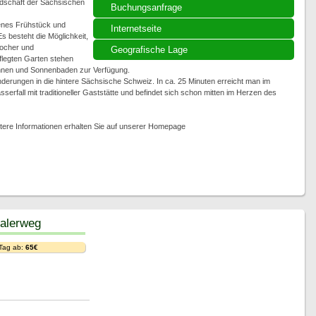
andschaft der Sächsischen
Buchungsanfrage
henes Frühstück und
Internetseite
s besteht die Möglichkeit,
ocher und
Geografische Lage
flegten Garten stehen
annen und Sonnenbaden zur Verfügung.
derungen in die hintere Sächsische Schweiz. In ca. 25 Minuten erreicht man im
serfall mit traditioneller Gaststätte und befindet sich schon mitten im Herzen des
tere Informationen erhalten Sie auf unserer Homepage
alerweg
 Tag ab:
65€