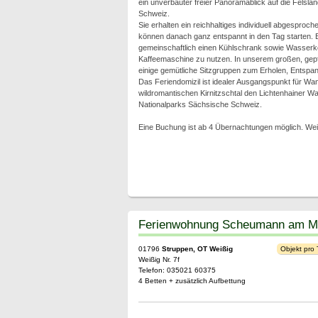
ein unverbauter freier Panoramablick auf die Felsl
Schweiz.
Sie erhalten ein reichhaltiges individuell abgesproc
können danach ganz entspannt in den Tag starten. E
gemeinschaftlich einen Kühlschrank sowie Wasserk
Kaffeemaschine zu nutzen. In unserem großen, gep
einige gemütliche Sitzgruppen zum Erholen, Entsp
Das Feriendomizil ist idealer Ausgangspunkt für Wan
wildromantischen Kirnitzschtal den Lichtenhainer Was
Nationalparks Sächsische Schweiz.
Eine Buchung ist ab 4 Übernachtungen möglich. Wei
Ferienwohnung Scheumann am M
01796
Struppen, OT Weißig
Objekt pro
Weißig Nr. 7f
Telefon: 035021 60375
4 Betten + zusätzlich Aufbettung