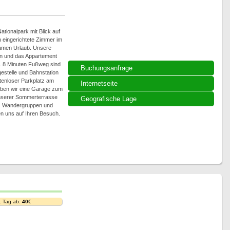
ationalpark mit Blick auf
ch eingerichtete Zimmer im
samen Urlaub. Unsere
on und das Appartement
a. 8 Minuten Fußweg sind
Buchungsanfrage
gestelle und Bahnstation
tenloser Parkplatz am
Internetseite
aben wir eine Garage zum
unserer Sommerterrasse
Geografische Lage
nd. Wandergruppen und
en uns auf Ihren Besuch.
. Tag ab:
40€