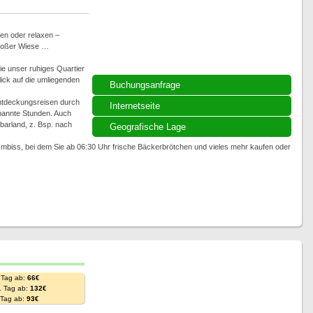
en oder relaxen –
großer Wiese …
ie unser ruhiges Quartier
lick auf die umliegenden
Buchungsanfrage
ntdeckungsreisen durch
Internetseite
spannte Stunden. Auch
arland, z. Bsp. nach
Geografische Lage
n/Imbiss, bei dem Sie ab 06:30 Uhr frische Bäckerbrötchen und vieles mehr kaufen oder
 Tag ab:
66€
. Tag ab:
132€
. Tag ab:
93€