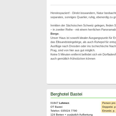
Hereinspaziert! - Direkt loswandern, Natur beobacht
separates, sonniges Quartier, ruhig, ebenerdig zu 
Inmitten der Sächsischen Schweiz gelegen, finden S
– in zweiter Reihe - mit einem herrlichen Panoramab
Berge
.
Unser Haus ist sowohl idealer Ausgangspunkt für E
das Elbsandsteingebirge, als auch Ruhepol für ent
Ausflüge nach Dresden oder ins tschechische Nachb
Prag, sind von hier aus gut möglich.
Keine 5 Minuten entfernt befindet sich ein Dorflade
auch gemütlich frühstücken können
Berghotel Bastei
01847
Lohmen
Person pro
OT Bastei
Doppelzi. p
Telefon: 035024 7790
Einzelzi. p
124 Betten + zusätzlich Aufbettung