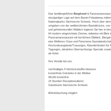
Das familiengeführte
Berghotel
& Panoramarestaurant
einzigartiger Lage auf dem Bastei-Felsplateau mitte
Nationalparks Sächsische Schweiz. Hoch über dem 
umgeben von der weltberühmten Basteibrücke, von 
und geheimnisvollen Wäldern logieren Sie hier in be
64 modern eingerichtete Zimmer, teilweise mit Blick i
Panoramarestaurant mit herrlichem Elbblick, Bierg
eine Wellness-Oase und Panorama-Saunalandschaft
Hochzeitsangebote/Trauungen, Räumlichkeiten für F
Tagungen, attraktive Übernachtungs-Specials sowi
ab Hotel.
Ihre Vorteile bei uns:
reichhaltiges Frühstücksbuffet inklusive
kostenfreie Getränke in der Minibar
WLAN kostenfrei
24 Stunden Rezeptionsdienst
Gästekarte Sächsische Schweiz
#Direktbuchung möglich