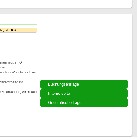
 Tag ab:
65€
Ferienhaus im OT
aden.
 und ein Wohnbereich mit
nnenterasse mit
Buchungsanfrage
le zu erkunden, wir freuen
Internetseite
Geografische Lage