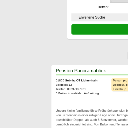
Betten:
Erweiterte Suche
Pension Panoramablick
01855
Sebnitz OT Lichtenhain
Person pro
Bergblick 12
Doppelzi. p
Telefon: 03597157061
Einzelzi. p
6 Betten + zusätzlich Aufbettung
Unsere kleine familiengeführte Frühstückspension b
von Lichtenhain in einer ruhigen Lage ohne Durchga
sowohl über Doppel- als auch 3-Bettzimmer, welche
gemütlich eingerichtet sind. Von Balkon und Terras