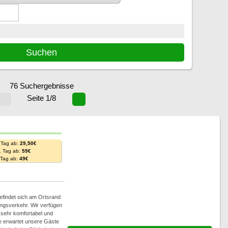
76 Suchergebnisse
Seite 1/8
 Tag ab:
29,50€
. Tag ab:
59€
. Tag ab:
49€
efindet sich am Ortsrand
ngsverkehr. Wir verfügen
 sehr komfortabel und
se erwartet unsere Gäste