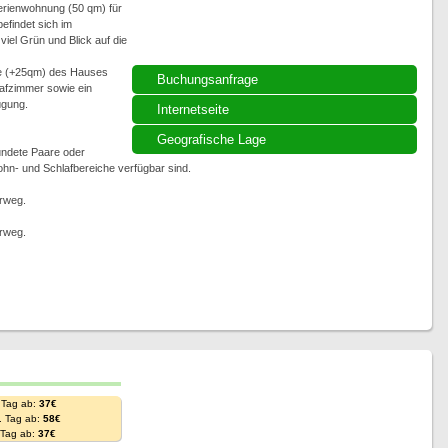
Ferienwohnung (50 qm) für
efindet sich im
el Grün und Blick auf die
ge (+25qm) des Hauses
Buchungsanfrage
lafzimmer sowie ein
ügung.
Internetseite
Geografische Lage
undete Paare oder
ohn- und Schlafbereiche verfügbar sind.
rweg.
rweg.
 Tag ab:
37€
. Tag ab:
58€
. Tag ab:
37€