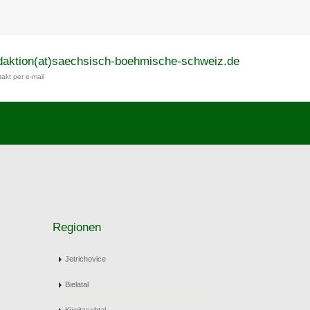
daktion(at)saechsisch-boehmische-schweiz.de
akt per e-mail
Regionen
Jetrichovice
Bielatal