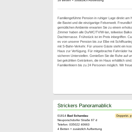
18 Betten + zusätzlich Aufbettung
Familiengeführte Pension in ruhiger Lage direkt am N
die Bastei und die einzigartige Felsenwelt. Freundli
gemütlichen Ambiente erwarten Sie zu einem erhol
Zimmer haben alle Du/WC/TV/W-lan, teilweise Balk
Dachterrasse. Frühstück ist im Preis inbegriffen. C
es von unserer Pension bis zur Elbe mit Schiffsanle
mit S-Bahn-Verkehr. Für unsere Gäste steht ein kos
Haus zur Verfügung. Für mitgebrachte Fahrräder h
sicheren Unterstellen. Genießen Sie die Ruhe auf 
bei gekühlten Getränken, die im Haus erhältlich si
Familienfeiern bis zu 24 Personen möglich. Wir freu
Strickers Panoramablick
01814
Bad Schandau
Doppelzi. p
Neuporschdorfer Straße 67 d
Telefon: 035022 40663
4 Betten + zusätzlich Aufbettung