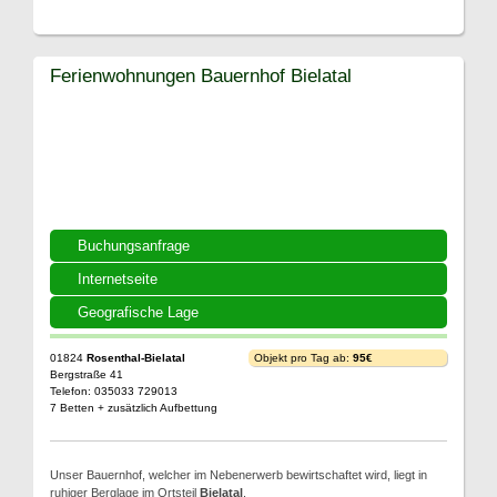
Ferienwohnungen Bauernhof Bielatal
Buchungsanfrage
Internetseite
Geografische Lage
01824
Rosenthal-Bielatal
Objekt pro Tag ab:
95€
Bergstraße 41
Telefon: 035033 729013
7 Betten + zusätzlich Aufbettung
Unser Bauernhof, welcher im Nebenerwerb bewirtschaftet wird, liegt in
ruhiger Berglage im Ortsteil
Bielatal
.