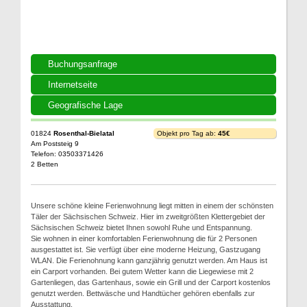
Buchungsanfrage
Internetseite
Geografische Lage
01824
Rosenthal-Bielatal
Objekt pro Tag ab:
45€
Am Poststeig 9
Telefon: 03503371426
2 Betten
Unsere schöne kleine Ferienwohnung liegt mitten in einem der schönsten
Täler der Sächsischen Schweiz. Hier im zweitgrößten Klettergebiet der
Sächsischen Schweiz bietet Ihnen sowohl Ruhe und Entspannung.
Sie wohnen in einer komfortablen Ferienwohnung die für 2 Personen
ausgestattet ist. Sie verfügt über eine moderne Heizung, Gastzugang
WLAN. Die Ferienohnung kann ganzjährig genutzt werden. Am Haus ist
ein Carport vorhanden. Bei gutem Wetter kann die Liegewiese mit 2
Gartenliegen, das Gartenhaus, sowie ein Grill und der Carport kostenlos
genutzt werden. Bettwäsche und Handtücher gehören ebenfalls zur
Ausstattung.