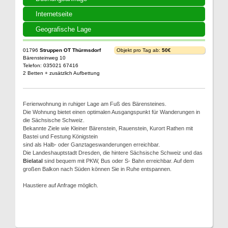
Internetseite
Geografische Lage
01796
Struppen OT Thürmsdorf
Objekt pro Tag ab:
50€
Bärensteinweg 10
Telefon: 035021 67416
2 Betten + zusätzlich Aufbettung
Ferienwohnung in ruhiger Lage am Fuß des Bärensteines.
Die Wohnung bietet einen optimalen Ausgangspunkt für Wanderungen in
die Sächsische Schweiz.
Bekannte Ziele wie Kleiner Bärenstein, Rauenstein, Kurort Rathen mit
Bastei und Festung Königstein
sind als Halb- oder Ganztageswanderungen erreichbar.
Die Landeshauptstadt Dresden, die hintere Sächsische Schweiz und das
Bielatal
sind bequem mit PKW, Bus oder S- Bahn erreichbar. Auf dem
großen Balkon nach Süden können Sie in Ruhe entspannen.
Haustiere auf Anfrage möglich.