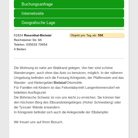
Buchungsanfrage
Internetseite
Geografische Lage
01824
Rosenthal-Bielatal
Objekt pro Tag ab:
55€
Reichsteiner Str. 9A
Telefon: 035033 70654
4 Betten
Die Wohnung ist nahe am Waldrand gelegen. Von hier sind schöne
Wanderungen, auch ohne das Auto zu benutzen, möglich. In der näheren
Umgebung befinden sich die Festung Königstein, der Pfaffenstein und das
Wander- und Klettergebiet
Bielatal
/Ottomühle.
Für Familien mit Kindern ist das Felsenlabyrinth Langenhennersdorf ein
beliebtes Ausflugsziel.
Die Böhmische Schweiz ist von uns leicht zu erreichen. Sie können hier
den höchsten Berg des Elbsandsteingebirges (Hoher Schneeberg) oder
die Tyssaer Wände erwandern.
In Königstein befindet sich auch die Anlegestelle der Elbdampfer.
Wir freuen uns auf Ihren Besuch.