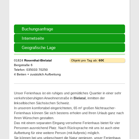
Buchungsanfrage
Internetseite
Geografische Lage
01824
Rosenthal-Bielatal
Objekt pro Tag ab:
60€
Bergstraße 6
Telefon: 035033 70250
4 Betten + zusätzlich Aufbettung
Unser Ferienhaus ist ein ruhiges und gemütliches Quartier in einer sehr
verkehrsberuhigten Anwohnerstraße in
Bielatal
, inmitten der
linkselbischen Sächsischen Schweiz.
In unserem komfortabel eingerichteten, 65 m² großen Nichtraucher-
Ferienhaus können Sie sich bestens erholen und Ihren Urlaub ganz nach
Ihren Wünschen gestalten.
Das mit einem separaten Eingang versehene Ferienhaus bietet für vier
Personen ausreichend Platz. Nach Rücksprache mit uns ist auch eine
Aufbettung für eine weitere Person (mit Aufpreis) möglich.
Sie können bei uns unbeschwert die Natur geniesen, unser Ferienhaus