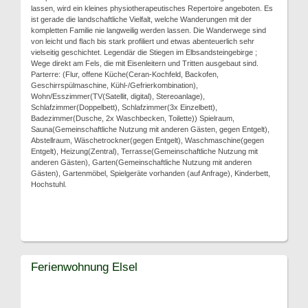
lassen, wird ein kleines physiotherapeutisches Repertoire angeboten. Es
ist gerade die landschaftliche Vielfalt, welche Wanderungen mit der
kompletten Familie nie langweilig werden lassen. Die Wanderwege sind
von leicht und flach bis stark profiliert und etwas abenteuerlich sehr
vielseitig geschichtet. Legendär die Stiegen im Elbsandsteingebirge ;
Wege direkt am Fels, die mit Eisenleitern und Tritten ausgebaut sind.
Parterre: (Flur, offene Küche(Ceran-Kochfeld, Backofen,
Geschirrspülmaschine, Kühl-/Gefrierkombination),
Wohn/Esszimmer(TV(Satellit, digital), Stereoanlage),
Schlafzimmer(Doppelbett), Schlafzimmer(3x Einzelbett),
Badezimmer(Dusche, 2x Waschbecken, Toilette)) Spielraum,
Sauna(Gemeinschaftliche Nutzung mit anderen Gästen, gegen Entgelt),
Abstellraum, Wäschetrockner(gegen Entgelt), Waschmaschine(gegen
Entgelt), Heizung(Zentral), Terrasse(Gemeinschaftliche Nutzung mit
anderen Gästen), Garten(Gemeinschaftliche Nutzung mit anderen
Gästen), Gartenmöbel, Spielgeräte vorhanden (auf Anfrage), Kinderbett,
Hochstuhl.
Ferienwohnung Elsel