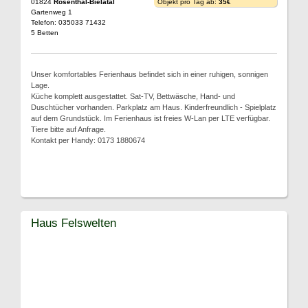
01824
Rosenthal-Bielatal
Objekt pro Tag ab:
35€
Gartenweg 1
Telefon: 035033 71432
5 Betten
Unser komfortables Ferienhaus befindet sich in einer ruhigen, sonnigen
Lage.
Küche komplett ausgestattet. Sat-TV, Bettwäsche, Hand- und
Duschtücher vorhanden. Parkplatz am Haus. Kinderfreundlich - Spielplatz
auf dem Grundstück. Im Ferienhaus ist freies W-Lan per LTE verfügbar.
Tiere bitte auf Anfrage.
Kontakt per Handy: 0173 1880674
Haus Felswelten