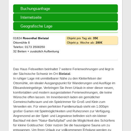
Buchungsanfrage
Internetseite
Geografische Lage
01824
Rosenthal Bielatal
Objekt pro Tag ab:
35€
Ottomühle 6
Objekt p. Woche ab:
280€
Telefon: 0173 3508350
32 Betten + zusätzlich Aufbettung
Das Haus Felswelten beinhaltet 7 weitere Ferienwohnungen und liegt in
der Sächsische Schweiz im Ort
Bielatal
.
In ruhiger Lage mit unmittelbarer Nähe zu den Kletterfelsen der
Ottomühle, ein idealer Ausgangspunkt für Wanderungen und Ausflüge im
Elbsandsteingebirge. Verbringen Sie Ihren Urlaub in einer dieser neuen,
komfortablen und modern ausgestatteten Ferienwohnungen, die keine
Wünsche offen lassen. Im Innenbereich laden ein gemütlicher
Gemeinschaftsraum und ein Spielzimmer für Groß und Klein zum
Verweilen ein. Für einen perfekten Familienurlaub steht ein 1.000qm
großer Garten mit Spielmöglichkeiten und Ruhezonen zur Verfügung.
Angrenzend an der Spiel- und Liegewiese befinden sich ein kleiner
Bachlauf mit dem "Natur-Barfußpfad" und die Möglichkeit des Schürfens
für kleine Goldsucher. Oder nutzen Sie die hauseigene Sauna um zu
entspannen. Um Ihren Urlaub zur vollkommenen Erholung werden zu