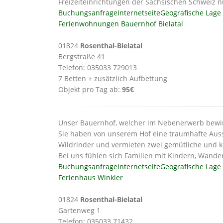
Freizeiteinrichtungen der Sächsischen Schweiz n
Buchungsanfrage
Internetseite
Geografische Lage
Ferienwohnungen Bauernhof Bielatal
01824
Rosenthal-Bielatal
Bergstraße 41
Telefon: 035033 729013
7 Betten + zusätzlich Aufbettung
Objekt pro Tag ab:
95€
Unser Bauernhof, welcher im Nebenerwerb bewirts
Sie haben von unserem Hof eine traumhafte Aussi
Wildrinder und vermieten zwei gemütliche und 
Bei uns fühlen sich Familien mit Kindern, Wander
Buchungsanfrage
Internetseite
Geografische Lage
Ferienhaus Winkler
01824
Rosenthal-Bielatal
Gartenweg 1
Telefon: 035033 71432