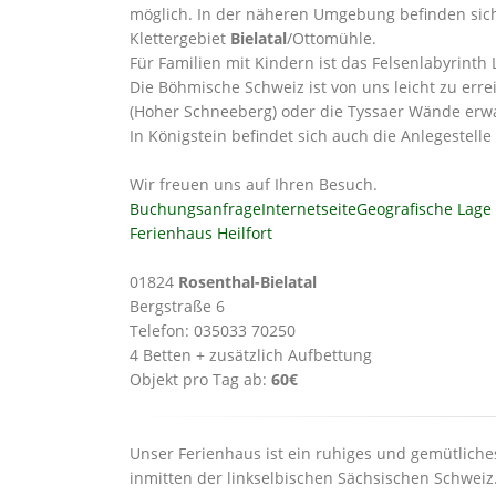
möglich. In der näheren Umgebung befinden sich
Klettergebiet
Bielatal
/Ottomühle.
Für Familien mit Kindern ist das Felsenlabyrinth
Die Böhmische Schweiz ist von uns leicht zu err
(Hoher Schneeberg) oder die Tyssaer Wände erw
In Königstein befindet sich auch die Anlegestell
Wir freuen uns auf Ihren Besuch.
Buchungsanfrage
Internetseite
Geografische Lage
Ferienhaus Heilfort
01824
Rosenthal-Bielatal
Bergstraße 6
Telefon: 035033 70250
4 Betten + zusätzlich Aufbettung
Objekt pro Tag ab:
60€
Unser Ferienhaus ist ein ruhiges und gemütlich
inmitten der linkselbischen Sächsischen Schweiz