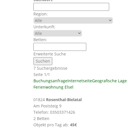
Region:
Unterkunft:
Betten:
Erweiterte Suche
7 Suchergebnisse
Seite 1/1
Buchungsanfrage
Internetseite
Geografische Lage
Ferienwohnung Elsel
01824
Rosenthal-Bielatal
Am Poststeig 9
Telefon: 03503371426
2 Betten
Objekt pro Tag ab:
45€