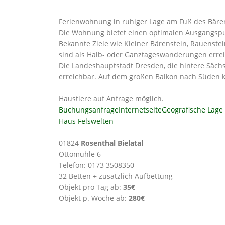
Ferienwohnung in ruhiger Lage am Fuß des Bäre
Die Wohnung bietet einen optimalen Ausgangspu
Bekannte Ziele wie Kleiner Bärenstein, Rauenstei
sind als Halb- oder Ganztageswanderungen errei
Die Landeshauptstadt Dresden, die hintere Säch
erreichbar. Auf dem großen Balkon nach Süden 
Haustiere auf Anfrage möglich.
Buchungsanfrage
Internetseite
Geografische Lage
Haus Felswelten
01824
Rosenthal Bielatal
Ottomühle 6
Telefon: 0173 3508350
32 Betten + zusätzlich Aufbettung
Objekt pro Tag ab:
35€
Objekt p. Woche ab:
280€