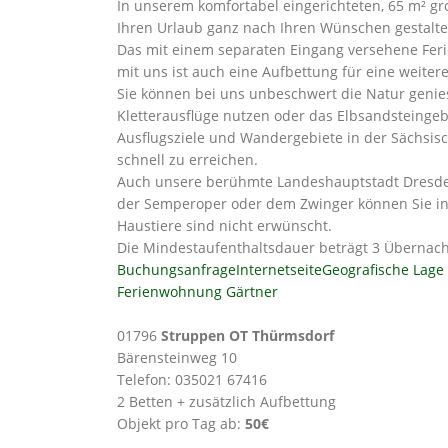
In unserem komfortabel eingerichteten, 65 m² g
Ihren Urlaub ganz nach Ihren Wünschen gestalte
Das mit einem separaten Eingang versehene Feri
mit uns ist auch eine Aufbettung für eine weitere
Sie können bei uns unbeschwert die Natur geni
Kletterausflüge nutzen oder das Elbsandsteinge
Ausflugsziele und Wandergebiete in der Sächs
schnell zu erreichen.
Auch unsere berühmte Landeshauptstadt Dresden 
der Semperoper oder dem Zwinger können Sie in 
Haustiere sind nicht erwünscht.
Die Mindestaufenthaltsdauer beträgt 3 Übernac
Buchungsanfrage
Internetseite
Geografische Lage
Ferienwohnung Gärtner
01796
Struppen OT Thürmsdorf
Bärensteinweg 10
Telefon: 035021 67416
2 Betten + zusätzlich Aufbettung
Objekt pro Tag ab:
50€