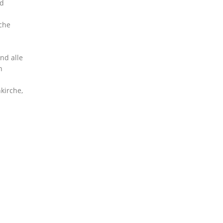
nd
che
nd alle
n
kirche,