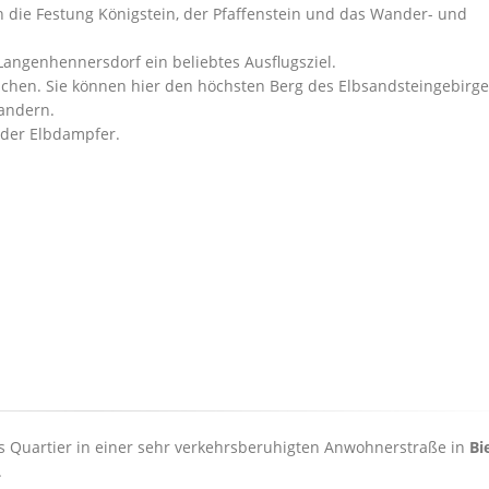
 die Festung Königstein, der Pfaffenstein und das Wander- und
 Langenhennersdorf ein beliebtes Ausflugsziel.
eichen. Sie können hier den höchsten Berg des Elbsandsteingebirg
andern.
e der Elbdampfer.
es Quartier in einer sehr verkehrsberuhigten Anwohnerstraße in
Bi
.