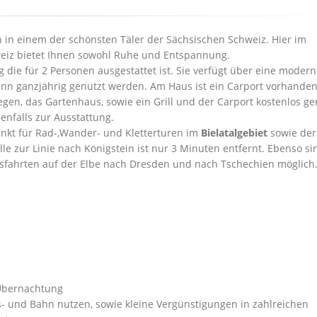
 in einem der schönsten Täler der Sächsischen Schweiz. Hier im
weiz bietet Ihnen sowohl Ruhe und Entspannung.
die für 2 Personen ausgestattet ist. Sie verfügt über eine moder
n ganzjährig genutzt werden. Am Haus ist ein Carport vorhanden
gen, das Gartenhaus, sowie ein Grill und der Carport kostenlos ge
nfalls zur Ausstattung.
nkt für Rad-,Wander- und Kletterturen im
Bielatalgebiet
sowie der
e zur Linie nach Königstein ist nur 3 Minuten entfernt. Ebenso si
gsfahrten auf der Elbe nach Dresden und nach Tschechien möglich
o Übernachtung
s- und Bahn nutzen, sowie kleine Vergünstigungen in zahlreichen