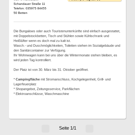
Schandauer Straße 11
Telefon: 035975 84455
50 Betten
Die Bungalows oder auch Touristenunterkünfte sind einfach ausgestattet,
mit Doppelstockbetten, Tisch und Stühlen sowie Kühlschrank und
Heißlüfter wenn es doch mal zu kalt ist.
Wasch.- und Duschmöglichkeiten, Toiletten stehen im Sozialgebäude und
den Sanitärcontainer zur Verfügung.
Ihr Wohnwagen kann bei uns über die Wintermonate stehen bleiben, es
wird jeden Tag kontrolliert.
Der Platz ist von 30. März bis 31. Oktober geöffnet.
*
Campingfläche
mit Stromanschluss, Kochgelegenheit, Grill- und
Lagerfeuerplatz
* Shopangebot, Zeitungsservice, Parkflächen
* Elektroanschlüsse, Waschmaschine
Seite 1/1