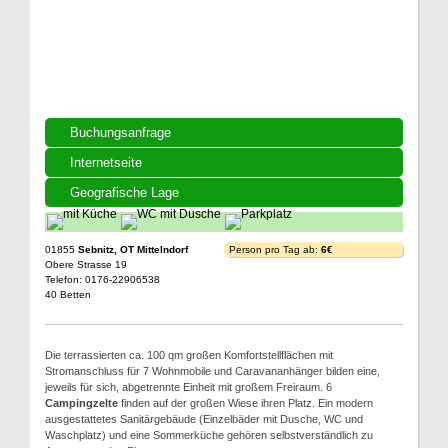
Buchungsanfrage
Internetseite
Geografische Lage
01855
Sebnitz, OT Mittelndorf
Person pro Tag ab:
6€
Obere Strasse 19
Telefon: 0176-22906538
40 Betten
Die terrassierten ca. 100 qm großen Komfortstellflächen mit
Stromanschluss für 7 Wohnmobile und Caravananhänger bilden eine,
jeweils für sich, abgetrennte Einheit mit großem Freiraum. 6
Campingzelte
finden auf der großen Wiese ihren Platz. Ein modern
ausgestattetes Sanitärgebäude (Einzelbäder mit Dusche, WC und
Waschplatz) und eine Sommerküche gehören selbstverständlich zu