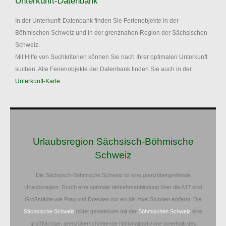
Unterkunft-Datenbank
In der Unterkunft-Datenbank finden Sie Ferienobjekte in der
Böhmischen Schweiz und in der grenznahen Region der Sächsischen
Schweiz.
Mit Hilfe von Suchkriterien können Sie nach Ihrer optimalen Unterkunft
suchen. Alle Ferienobjekte der Datenbank finden Sie auch in der
Unterkunft-Karte
.
Urlaubsregion Sächsisch-Böhmische
Schweiz
Die Sächsisch-Böhmische Schweiz ist eine grenzübergreifende
Urlaubsregion. Durch eine optimale Verkehrsanbindung über die A17 sind
Großstädte wie Prag und Dresden nur ein bis zwei Stunden entfernt. Die
Sächsische Schweiz
bildet gemeinsam mit der
Böhmischen Schweiz
eine
großflächige, grenzüberschreitende Nationalparkzone innerhalb des