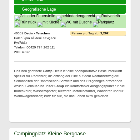
Geografische Lage
40502
Decin - Tetschen
Person pro Tag ab:
3,20€
Polabí (pro některé navigace
Rytířská)
Telefon: 00420 774 262 111
200 Betten
Das neu geöffnete
Camp
Decin ist eine hochqualitative Basisunterkunft
speziell für Radfahrer, die entlang der Elbe auf dem Radfahrerweg die
Schönheiten der Böhmischen Schweiz und des Erzgebirges erforschen
wollen. Genauso ist unser
Camp
ein komfortabler Ausgangspunkt für alle
Inlineskater, Wassersportler, Kletterer, Motorradfahrer, Wanderer und für
Wohnwagenreisen; kurz für alle, die das Leben aktiv genießen.
Campingplatz Kleine Bergoase