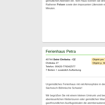
gemütlichen Abenden ein. Vom Haus können Sie dire
Rathener
Felsen
sowie den imposanten Lilienstein e
Minuten.
Ferienhaus Petra
40744
Dolni Chribska - CZ
Objekt pro
Chribska 27
Objekt p. 
Telefon: 00420-776342577
7 Betten + zusätzlich Aufbettung
Urgemütliches Ferienhaus mit viel Atmosphäre in de
Sächsisch-Böhmische Schweiz!
Wir begrüßen Sie mit einem kleinen Umtrunk und ber
abenteuerlichen Klettertouren oder gemütlichen Wa
gastfreundlichen Ausflugslokalen die atemberauben