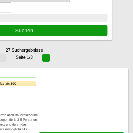
27 Suchergebnisse
Seite 1/3
 Tag ab:
90€
ierten alten Bauernscheune
ungen für je 3-5 Personen.
eiz und durch das
t Grillmöglichkeit zu