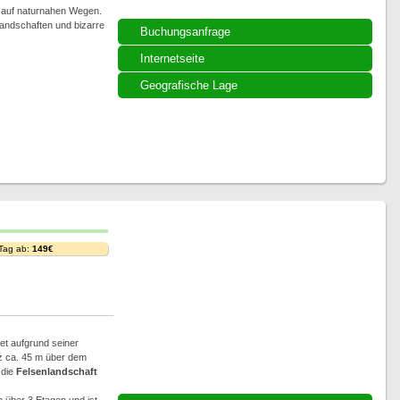
 auf naturnahen Wegen.
Landschaften und bizarre
Buchungsanfrage
Internetseite
Geografische Lage
 Tag ab:
149€
et aufgrund seiner
z ca. 45 m über dem
 die
Felsenlandschaft