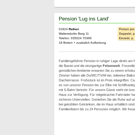
Pension 'Lug ins Land'
01824
Rathen
Person pro
Waltersdorfer Berg 11
Doppelzi. p
Telefon: 035024 70369
Einzelzi. p
18 Betten + zusätzlich Aufbettung
Familiengeführte Pension in ruhiger Lage direkt am N
die Bastei und die einzigartige
Felsenwelt
. Freundli
gemütlichen Ambiente erwarten Sie zu einem erhol
Zimmer haben alle Du/WC/TV/W-lan, teilweise Balk
Dachterrasse. Frühstück ist im Preis inbegriffen. C
es von unserer Pension bis zur Elbe mit Schiffsanle
mit S-Bahn-Verkehr. Für unsere Gäste steht ein kos
Haus zur Verfügung. Für mitgebrachte Fahrräder h
sicheren Unterstellen. Genießen Sie die Ruhe auf 
bei gekühlten Getränken, die im Haus erhältlich si
Familienfeiern bis zu 24 Personen möglich. Wir freu