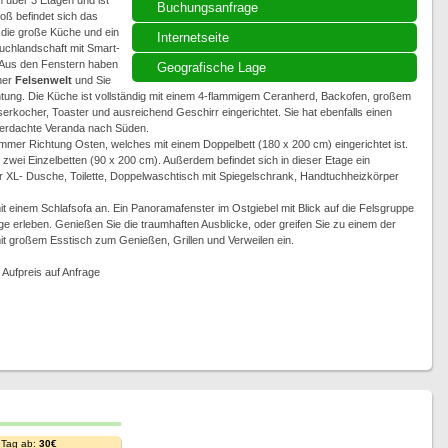
 über 3 Etagen und ist
Buchungsanfrage
oß befindet sich das
die große Küche und ein
Internetseite
chlandschaft mit Smart-
. Aus den Fenstern haben
Geografische Lage
ner
Felsenwelt
und Sie
tung. Die Küche ist vollständig mit einem 4-flammigem Ceranherd, Backofen, großem
rkocher, Toaster und ausreichend Geschirr eingerichtet. Sie hat ebenfalls einen
überdachte Veranda nach Süden.
mer Richtung Osten, welches mit einem Doppelbett (180 x 200 cm) eingerichtet ist.
zwei Einzelbetten (90 x 200 cm). Außerdem befindet sich in dieser Etage ein
 XL- Dusche, Toilette, Doppelwaschtisch mit Spiegelschrank, Handtuchheizkörper
 einem Schlafsofa an. Ein Panoramafenster im Ostgiebel mit Blick auf die Felsgruppe
 erleben. Genießen Sie die traumhaften Ausblicke, oder greifen Sie zu einem der
mit großem Esstisch zum Genießen, Grillen und Verweilen ein.
 Aufpreis auf Anfrage
 Tag ab:
30€