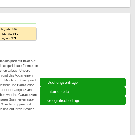
 Tag ab:
37€
. Tag ab:
58€
. Tag ab:
37€
ationalpark mit Blick auf
ch eingerichtete Zimmer im
samen Urlaub. Unsere
on und das Appartement
a. 8 Minuten Fußweg sind
Buchungsanfrage
gestelle und Bahnstation
tenloser Parkplatz am
Internetseite
aben wir eine Garage zum
unserer Sommerterrasse
Geografische Lage
nd. Wandergruppen und
en uns auf Ihren Besuch.