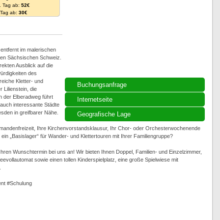
. Tag ab:
52€
. Tag ab:
30€
ntfernt im malerischen
ollen Sächsischen Schweiz.
ekten Ausblick auf die
ürdigkeiten des
eiche Kletter- und
Buchungsanfrage
Lilienstein, die
 der Elberadweg führt
Internetseite
auch interessante Städte
sden in greifbarer Nähe.
Geografische Lage
rmandenfreizeit, Ihre Kirchenvorstandsklausur, Ihr Chor- oder Orchesterwochenende
in „Basislager“ für Wander- und Klettertouren mit Ihrer Familiengruppe?
t Ihren Wunschtermin bei uns an! Wir bieten Ihnen Doppel, Familien- und Einzelzimmer,
evollautomat sowie einen tollen Kinderspielplatz, eine große Spielwiese mit
.
nt #Schulung