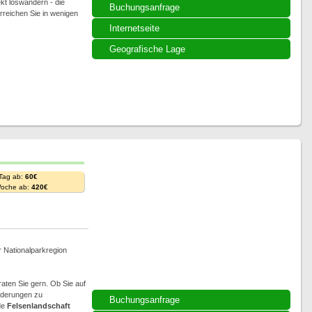
kt loswandern - die
Buchungsanfrage
rreichen Sie in wenigen
Internetseite
Geografische Lage
 Tag ab:
60€
Woche ab:
420€
r Nationalparkregion
aten Sie gern. Ob Sie auf
nderungen zu
Buchungsanfrage
de
Felsenlandschaft