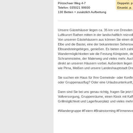
Pötzschaer Weg 4-7
Doppelzi. p
Telefon: 035021 99930
Einzelzi. p
130 Betten + zusätzlich Aufbettung
Unsere Gästehäuser liegen ca. 35 km von Dresden e
Luftkurort Rathen mitten in der landschaftlich reizv
Von unseren Gästehäusern aus können Sie einen dir
Elbe und die Bastei, eine der bekanntesten Sehensw
Elbsandsteingebirges, genießen. Es bieten sich zahlr
Wandermöglichkeiten wie die Festung Königstein, der 
Schrammsteine, der Malerweg und vieles mehr. Auch
direkt an unseren Häusern vorbei. Außerdem liegen 
wie Pirna, Meißen und unsere Landeshauptstadt Dre
Sie suchen ein Haus für Ihre Gemeinde- oder Konfi
oder Gruppenausflug? Oder eine Urlaubsunterkunft, e
Dann sind Sie bei uns genau richtig, fragen Sie jetz
Vollversorgung, Gruppenräume, einen Kiosk mit Kaffe
Grillmöglichkeit und Lagerfeuerplatz und vieles mehr
#Wandergruppe #Feiern #Brainstorming #Firmeneve