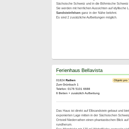
Sächsische Schweiz und in die Böhmische Schweiz
Sie werden mit herrlichen Aussichten auf idyllische 
Sandsteinfelsen
ganz in der Nähe belohnt.
Es sind 2 zusätzliche Aufbettungen möglich.
Ferienhaus Bellavista
01824
Rathen
Objekt pro
Zum Grünbach 1
Telefon: 0176 5101 6688
6 Betten + zusätzlich Aufbettung
Das Haus ist direkt auf Elbsandstein gebaut und biet
exponierten Lage mitten in der Sächsischen Schwei
Ortsteil Niederrathen einen phantastischen Blick auf
rundherum.