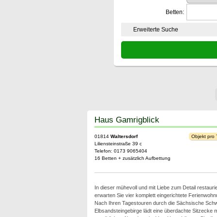
Betten:
Erweiterte Suche
Haus Gamrigblick
01814
Waltersdorf
Objekt pro
Liliensteinstraße 39 c
Telefon: 0173 9065404
16 Betten + zusätzlich Aufbettung
In dieser mühevoll und mit Liebe zum Detail restaur
erwarten Sie vier komplett eingerichtete Ferienwohn
Nach Ihren Tagestouren durch die Sächsische Schw
Elbsandsteingebirge lädt eine überdachte Sitzecke mi