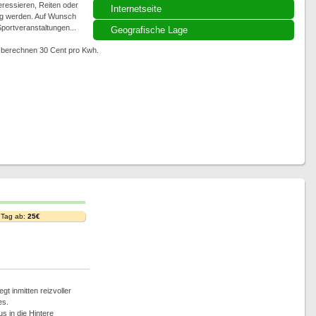
eressieren, Reiten oder
Internetseite
ig werden. Auf Wunsch
portveranstaltungen...
Geografische Lage
ir berechnen 30 Cent pro Kwh.
 Tag ab:
25€
gt inmitten reizvoller
es.
 in die Hintere