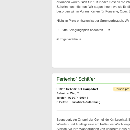
erkunden wollen, sich für Kultur oder Geschichte int
Schwimmen möchten: Wir sagen Ihnen, wo sie fünd
besorgen wir im Voraus Karten für Konzerte, Oper, S
Nicht im Preis enthalten ist der Stromverbrauch. W
!!!--Bitte Belegungsplan beachten ---!!!
#Umgebindehaus
Ferienhof Schäfer
01855
Sebnitz, OT Saupsdorf
Person pro
Sebnitzer Weg 2
Telefon: 035974 50544
6 Betten + zusätzlich Aufbettung
Saupsdorf, ein Ortsteil der Gemeinde Kirnitzschtal, lie
Wander- und Ausflugsziele am Fuße des Wachberg
Starten Sie Ihre Wanderungen von unserem Haus aus