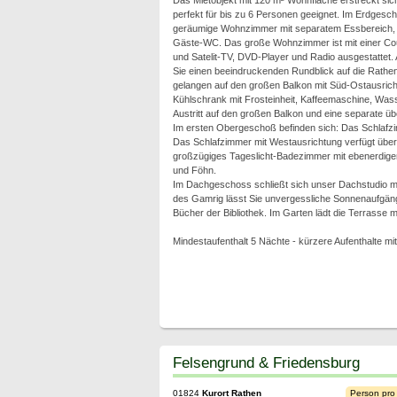
Das Mietobjekt mit 120 m² Wohnfläche erstreckt sich
perfekt für bis zu 6 Personen geeignet. Im Erdgesch
geräumige Wohnzimmer mit separatem Essbereich, 
Gäste-WC. Das große Wohnzimmer ist mit einer Cou
und Satelit-TV, DVD-Player und Radio ausgestattet
Sie einen beeindruckenden Rundblick auf die Rathe
gelangen auf den großen Balkon mit Süd-Ostausrich
Kühlschrank mit Frosteinheit, Kaffeemaschine, Wasse
Austritt auf den großen Balkon und eine separate 
Im ersten Obergeschoß befinden sich: Das Schlafzim
Das Schlafzimmer mit Westausrichtung verfügt über 
großzügiges Tageslicht-Badezimmer mit ebenerdiger
und Föhn.
Im Dachgeschoss schließt sich unser Dachstudio mit
des Gamrig lässt Sie unvergessliche Sonnenaufgänge
Bücher der Bibliothek. Im Garten lädt die Terrasse 
Mindestaufenthalt 5 Nächte - kürzere Aufenthalte mit
Felsengrund & Friedensburg
01824
Kurort Rathen
Person pro