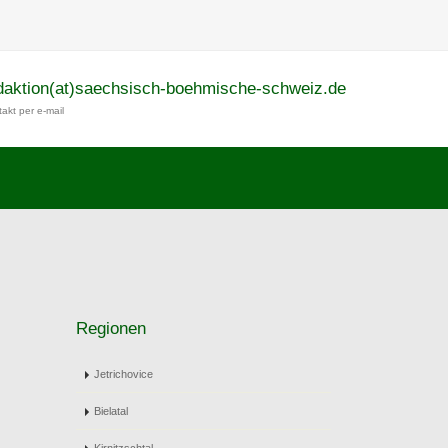
daktion(at)saechsisch-boehmische-schweiz.de
akt per e-mail
Regionen
Jetrichovice
Bielatal