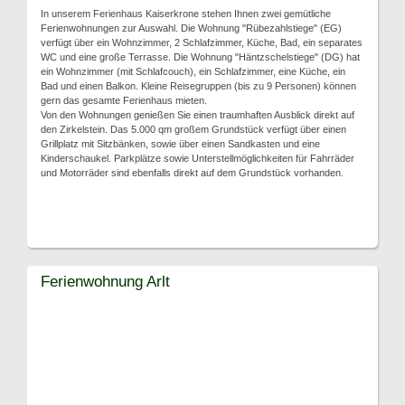
In unserem Ferienhaus Kaiserkrone stehen Ihnen zwei gemütliche
Ferienwohnungen zur Auswahl. Die Wohnung "Rübezahlstiege" (EG)
verfügt über ein Wohnzimmer, 2 Schlafzimmer, Küche, Bad, ein separates
WC und eine große Terrasse. Die Wohnung "Häntzschelstiege" (DG) hat
ein Wohnzimmer (mit Schlafcouch), ein Schlafzimmer, eine Küche, ein
Bad und einen Balkon. Kleine Reisegruppen (bis zu 9 Personen) können
gern das gesamte Ferienhaus mieten.
Von den Wohnungen genießen Sie einen traumhaften Ausblick direkt auf
den Zirkelstein. Das 5.000 qm großem Grundstück verfügt über einen
Grillplatz mit Sitzbänken, sowie über einen Sandkasten und eine
Kinderschaukel. Parkplätze sowie Unterstellmöglichkeiten für Fahrräder
und Motorräder sind ebenfalls direkt auf dem Grundstück vorhanden.
Ferienwohnung Arlt