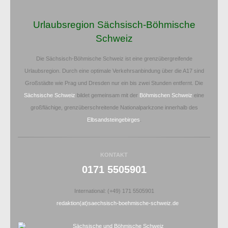
Urlaubsregion Sächsisch-Böhmische
Schweiz
Die Sächsisch-Böhmische Schweiz ist eine grenzübergreifende
Urlaubsregion. Durch eine optimale Verkehrsanbindung über die A17 sind
Großstädte wie Prag und Dresden nur ein bis zwei Stunden entfernt. Die
Sächsische Schweiz
bildet gemeinsam mit der
Böhmischen Schweiz
eine
großflächige, grenzüberschreitende Nationalparkzone innerhalb des
Elbsandsteingebirges
.
KONTAKT
0171 5505901
International: (+49) 171 5505901
redaktion(at)saechsisch-boehmische-schweiz.de