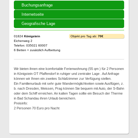
Buchungsanfrage
Internetseite
Geografische Lage
01824
Königstein
Objekt pro Tag ab:
70€
Eichenweg 2
Telefon: 035021 60007
6 Betten + zusätzlich Aufbettung
Wir bieten ihnen eine komfortable Ferienwohnung (55 qm ) für 2 Personen
in Königstein OT Pfaffendorf in ruhiger und zentraler Lage . Auf Anfrage
können wir Ihnen ein zweites Schlafzimmer zur Verfügung stellen.
Ein Familienurlaub mit sehr gute Wandermöglichkeiten sowie Ausflügen, z.
b. nach Dresden, Meissen, Prag können Sie bequem mit Auto, der S-Bahn
oder dem Schiff erreichen. An kalten Tagen sollte ein Besuch der Therme
in Bad Schandau ihren Urlaub bereichern.
Preisinfo:
2 Personen 70 Euro pro Nacht