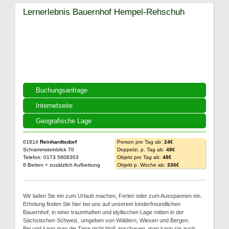
Lernerlebnis Bauernhof Hempel-Rehschuh
Buchungsanfrage
Internetseite
Geografische Lage
01814
Reinhardtsdorf
Person pro Tag ab:
24€
Schrammsteinblick 70
Doppelzi. p. Tag ab:
48€
Telefon: 0173 5808303
Objekt pro Tag ab:
48€
8 Betten + zusätzlich Aufbettung
Objekt p. Woche ab:
336€
Wir laden Sie ein zum Urlaub machen, Ferien oder zum Ausspannen ein.
Erholung finden Sie hier bei uns auf unserem kinderfreundlichen
Bauernhof, in einer traumhaften und idyllischen Lage mitten in der
Sächsischen Schweiz, umgeben von Wäldern, Wiesen und Bergen.
Bei und kann man die Tiere nicht bloß anschauen, man kann sie auch