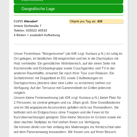
Geografische Lage
01855
Altendorf
Objekt pro Tag ab:
42€
Untere Dorfstraße 7
Telefon: 035022 40533
4 Betten + zusätzlich Aufbettung
Unser Ferienhaus "Morgensonne" (ab 64€ zzgl. Kurtaxe p.N.) ist ruhig im
Ort gelegen, im ländlichen Stil eingerichtet und bis in die Dachspitze mit
Holz verkleidet. Ein gemütlicher Wohnbereich, auf der einen Seite mit
Küchenzeile und Eckbankgruppe sowie Couchgarnitur und TV in der
anderen Raumhälfte, erwartet Sie nach Ihrer Tour zum Relaxen. Ein
Schlafzimmer mit Doppelbett im EG sowie 2 Aufbettungen im
Dachgeschoss,(letztere über eine Leiter zu erreichen) stehen zur
Verfügung. Auf der Terrasse mit Gartenmöbeln ist Grillen jederzeit
möglich.
Unsere kleine Ferienwohnung (ab 42€ zzgl. Kurtaxe p.N.) bietet Platz für
2 Personen, ist zentral gelegen und ca. 28qm groß. Eine Gewölbedecke
und im Stil angepasste Accessoires gefallen nicht nur Romantikern. Sie
befindet sich im Erdgeschoss ohne Treppen und die Fewo ist für
Kurzübernachtungen geeignet. Eine kleine Sitzecke im Grünen sowie ein
über-dachter Stellplatz im Hof stehen Ihnen zur Verfügung.
Sie können direkt von hier entlang des Malerweges ins Kirnitzschtal oder
auf dem Panoramaweg loswandern. Wir freuen uns auf Ihren Besuch.