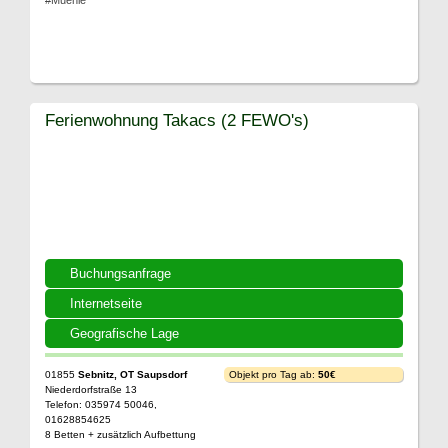
#Muehle
Ferienwohnung Takacs (2 FEWO's)
Buchungsanfrage
Internetseite
Geografische Lage
01855
Sebnitz, OT Saupsdorf
Objekt pro Tag ab:
50€
Niederdorfstraße 13
Telefon: 035974 50046,
01628854625
8 Betten + zusätzlich Aufbettung