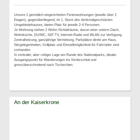
Unsere 2 gemütlich eingerichteten Ferienwohnungen (jeweils über 2
Etagen), gegenüberliegend, im 1. Stock des denkmalgeschützten
Umgebindehauses, bieten Platz für jeweils 2-4 Personen.
Je Wohnung stehen 2 Wohn-/Schlafräume, davon einer unterm Dach,
Wohnküche, DU/WC, SAT-TV, Internet-Radio und WLAN zur Verfügung.
Zentralheizung, ganzjährige Vermietung, Parkplätze direkt am Haus,
Sitzgelegenheiten, Grillplatz und Einstellmöglichkeit für Fahrräder sind
vorhanden.
In zentraler, aber ruhiger Lage am Rande des Nationalparks, idealer
Ausgangspunkt für Wanderungen ins Kirnitzschtal und
grenzüberschreitend nach Tschechien.
An der Kaiserkrone