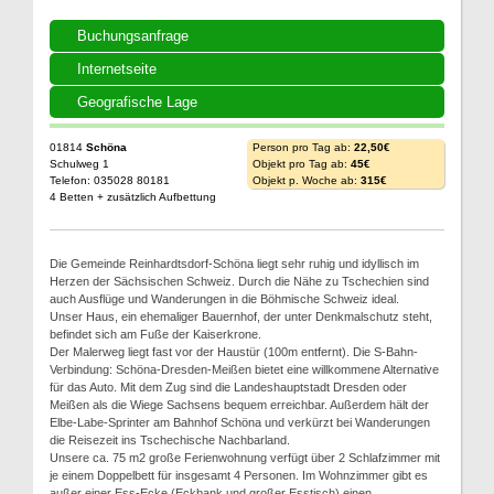
Buchungsanfrage
Internetseite
Geografische Lage
01814
Schöna
Person pro Tag ab:
22,50€
Schulweg 1
Objekt pro Tag ab:
45€
Telefon: 035028 80181
Objekt p. Woche ab:
315€
4 Betten + zusätzlich Aufbettung
Die Gemeinde Reinhardtsdorf-Schöna liegt sehr ruhig und idyllisch im
Herzen der Sächsischen Schweiz. Durch die Nähe zu Tschechien sind
auch Ausflüge und Wanderungen in die Böhmische Schweiz ideal.
Unser Haus, ein ehemaliger Bauernhof, der unter Denkmalschutz steht,
befindet sich am Fuße der Kaiserkrone.
Der Malerweg liegt fast vor der Haustür (100m entfernt). Die S-Bahn-
Verbindung: Schöna-Dresden-Meißen bietet eine willkommene Alternative
für das Auto. Mit dem Zug sind die Landeshauptstadt Dresden oder
Meißen als die Wiege Sachsens bequem erreichbar. Außerdem hält der
Elbe-Labe-Sprinter am Bahnhof Schöna und verkürzt bei Wanderungen
die Reisezeit ins Tschechische Nachbarland.
Unsere ca. 75 m2 große Ferienwohnung verfügt über 2 Schlafzimmer mit
je einem Doppelbett für insgesamt 4 Personen. Im Wohnzimmer gibt es
außer einer Ess-Ecke (Eckbank und großer Esstisch) einen