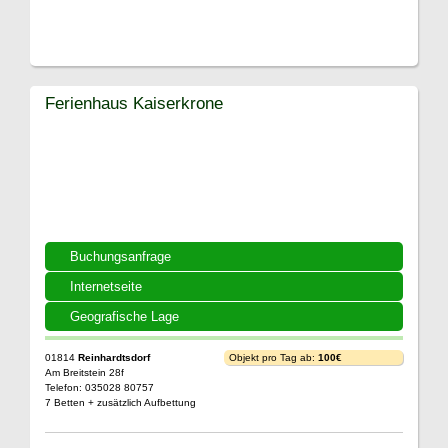
Ferienhaus Kaiserkrone
Buchungsanfrage
Internetseite
Geografische Lage
01814
Reinhardtsdorf
Objekt pro Tag ab:
100€
Am Breitstein 28f
Telefon: 035028 80757
7 Betten + zusätzlich Aufbettung