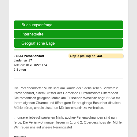
Buchungsanfrage
Internetseite
Geografische Lage
01833
Porschendorf
Objekt pro Tag ab:
44€
Lindenstr. 17
Telefon: 0170 8226174
5 Betten
Die Porschendorfer Mühle liegt am Rande der Sächsischen Schweiz in
Porschendorf, einem Ortsteil der Gemeinde Dürrröhrsdorf-Dittersbach.
Die romantisch gelegene Mühle am Flüsschen Wesenitz begrüßt Sie mit
Ihrem eigenen Charme und öffnet gern für neugierige Besucher die alten
Mühlentüren, um ein bisschen Mühlenromantik zu verbreiten.
... unsere liebevoll sanierten Nichtraucher-Ferienwohnungen sind nun
fertig. Die Ferienwohnungen liegen im 1. und 2. Obergeschoss der Mühle.
Wir freuen uns auf unsere Feriengäste!