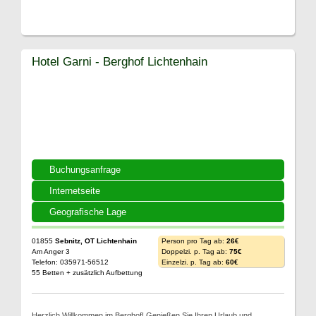
Hotel Garni - Berghof Lichtenhain
Buchungsanfrage
Internetseite
Geografische Lage
01855
Sebnitz, OT Lichtenhain
Person pro Tag ab:
26€
Am Anger 3
Doppelzi. p. Tag ab:
75€
Telefon: 035971-56512
Einzelzi. p. Tag ab:
60€
55 Betten + zusätzlich Aufbettung
Herzlich Willkommen im Berghof! Genießen Sie Ihren Urlaub und