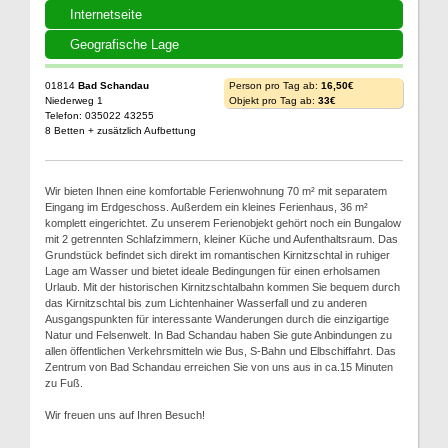
Internetseite
Geografische Lage
01814
Bad Schandau
Person pro Tag ab:
16,50€
Niederweg 1
Objekt pro Tag ab:
33€
Telefon: 035022 43255
8 Betten + zusätzlich Aufbettung
Wir bieten Ihnen eine komfortable Ferienwohnung 70 m² mit separatem
Eingang im Erdgeschoss. Außerdem ein kleines Ferienhaus, 36 m²
komplett eingerichtet. Zu unserem Ferienobjekt gehört noch ein Bungalow
mit 2 getrennten Schlafzimmern, kleiner Küche und Aufenthaltsraum. Das
Grundstück befindet sich direkt im romantischen Kirnitzschtal in ruhiger
Lage am Wasser und bietet ideale Bedingungen für einen erholsamen
Urlaub. Mit der historischen Kirnitzschtalbahn kommen Sie bequem durch
das Kirnitzschtal bis zum Lichtenhainer Wasserfall und zu anderen
Ausgangspunkten für interessante Wanderungen durch die einzigartige
Natur und Felsenwelt. In Bad Schandau haben Sie gute Anbindungen zu
allen öffentlichen Verkehrsmitteln wie Bus, S-Bahn und Elbschiffahrt. Das
Zentrum von Bad Schandau erreichen Sie von uns aus in ca.15 Minuten
zu Fuß.
Wir freuen uns auf Ihren Besuch!