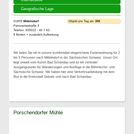
Geografische Lage
01855
Mittelndorf
Objekt pro Tag ab:
35€
Panoramastraße 3
Telefon: 035022 - 40 7 63
5 Betten + zusätzlich Aufbettung
Wir laden Sie ein in unsere komfortabel eingerichtete Ferienwohnung für 2
bis 5 Personen nach Mittelndorf in der Sächsischen Schweiz. Unser Ort
liegt unweit vom Kurort Bad Schandau und ist ein zentraler
Ausgangspunkt für Wanderungen und Ausflüge in die Böhmische- und
Sächsische Schweiz. Wir haben hier eine Verkehrsanbindung mit dem
Bus in die Kreisstadt Sebnitz und nach Bad Schandau.
Porschendorfer Mühle