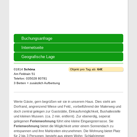
Buchungsanfrage
Internetseite
Geografische Lage
01814
Schöna
Objekt pro Tag ab:
64€
Am Feldrain 51
Telefon: 035028 80781
3 Betten + zusätzlich Aufbettung
Werte Gäste, gern begrüßen wir sie in unserem Haus. Dies steht am
Dorfrand, angrenzend Wiese und Feld., vorbeiführend der Malerweg und
doch zentral gelegen zur Gaststätte, Einkaufsmöglichkeit, Bushaltestelle
und kleinen Museen. (ca. 2 min. entfernt). Zur ebenerdig, seperat
gelegenen
Ferienwohnung
führt eine kleine Eingangsterrasse. Sie
Ferienwohnung
bietet die Möglichkeit unter einem Sonnendach zu
entspannen und ihre Mahlzeiten einzunehmen. Die Wohnung bietet Platz
für 2 bis 3 Personen, besteht aus einem Wohn- Schlafzimmer,