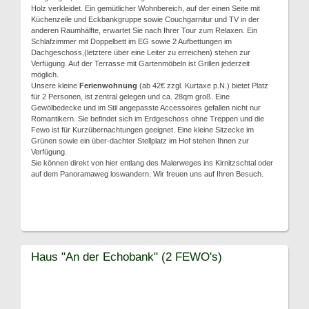
Holz verkleidet. Ein gemütlicher Wohnbereich, auf der einen Seite mit
Küchenzeile und Eckbankgruppe sowie Couchgarnitur und TV in der
anderen Raumhälfte, erwartet Sie nach Ihrer Tour zum Relaxen. Ein
Schlafzimmer mit Doppelbett im EG sowie 2 Aufbettungen im
Dachgeschoss,(letztere über eine Leiter zu erreichen) stehen zur
Verfügung. Auf der Terrasse mit Gartenmöbeln ist Grillen jederzeit
möglich.
Unsere kleine
Ferienwohnung
(ab 42€ zzgl. Kurtaxe p.N.) bietet Platz
für 2 Personen, ist zentral gelegen und ca. 28qm groß. Eine
Gewölbedecke und im Stil angepasste Accessoires gefallen nicht nur
Romantikern. Sie befindet sich im Erdgeschoss ohne Treppen und die
Fewo ist für Kurzübernachtungen geeignet. Eine kleine Sitzecke im
Grünen sowie ein über-dachter Stellplatz im Hof stehen Ihnen zur
Verfügung.
Sie können direkt von hier entlang des Malerweges ins Kirnitzschtal oder
auf dem Panoramaweg loswandern. Wir freuen uns auf Ihren Besuch.
Haus "An der Echobank" (2 FEWO's)