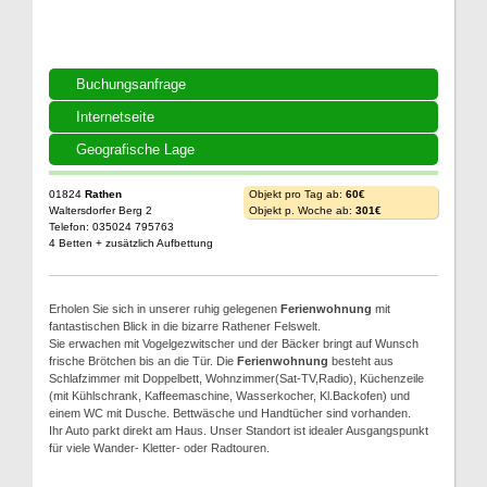
Buchungsanfrage
Internetseite
Geografische Lage
01824
Rathen
Objekt pro Tag ab:
60€
Waltersdorfer Berg 2
Objekt p. Woche ab:
301€
Telefon: 035024 795763
4 Betten + zusätzlich Aufbettung
Erholen Sie sich in unserer ruhig gelegenen
Ferienwohnung
mit
fantastischen Blick in die bizarre Rathener Felswelt.
Sie erwachen mit Vogelgezwitscher und der Bäcker bringt auf Wunsch
frische Brötchen bis an die Tür. Die
Ferienwohnung
besteht aus
Schlafzimmer mit Doppelbett, Wohnzimmer(Sat-TV,Radio), Küchenzeile
(mit Kühlschrank, Kaffeemaschine, Wasserkocher, Kl.Backofen) und
einem WC mit Dusche. Bettwäsche und Handtücher sind vorhanden.
Ihr Auto parkt direkt am Haus. Unser Standort ist idealer Ausgangspunkt
für viele Wander- Kletter- oder Radtouren.