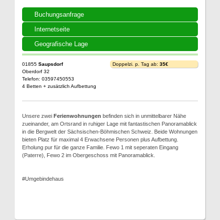
Buchungsanfrage
Internetseite
Geografische Lage
01855
Saupsdorf
Doppelzi. p. Tag ab:
35€
Oberdorf 32
Telefon: 03597450553
4 Betten + zusätzlich Aufbettung
Unsere zwei
Ferienwohnungen
befinden sich in unmittelbarer Nähe
zueinander, am Ortsrand in ruhiger Lage mit fantastischen Panoramablick
in die Bergwelt der Sächsischen-Böhmischen Schweiz. Beide Wohnungen
bieten Platz für maximal 4 Erwachsene Personen plus Aufbettung.
Erholung pur für die ganze Familie. Fewo 1 mit seperaten Eingang
(Paterre), Fewo 2 im Obergeschoss mit Panoramablick.
#Umgebindehaus