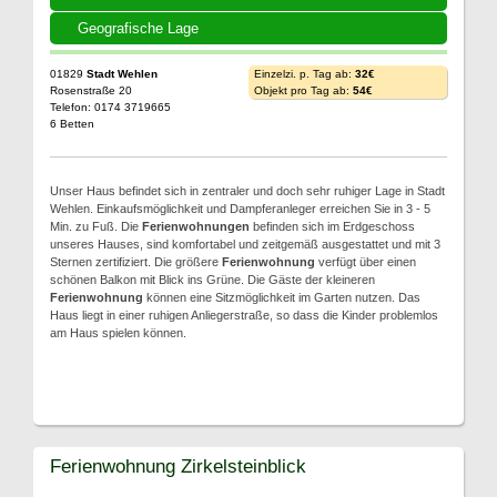
Geografische Lage
01829
Stadt Wehlen
Einzelzi. p. Tag ab:
32€
Rosenstraße 20
Objekt pro Tag ab:
54€
Telefon: 0174 3719665
6 Betten
Unser Haus befindet sich in zentraler und doch sehr ruhiger Lage in Stadt
Wehlen. Einkaufsmöglichkeit und Dampferanleger erreichen Sie in 3 - 5
Min. zu Fuß. Die
Ferienwohnungen
befinden sich im Erdgeschoss
unseres Hauses, sind komfortabel und zeitgemäß ausgestattet und mit 3
Sternen zertifiziert. Die größere
Ferienwohnung
verfügt über einen
schönen Balkon mit Blick ins Grüne. Die Gäste der kleineren
Ferienwohnung
können eine Sitzmöglichkeit im Garten nutzen. Das
Haus liegt in einer ruhigen Anliegerstraße, so dass die Kinder problemlos
am Haus spielen können.
Ferienwohnung Zirkelsteinblick