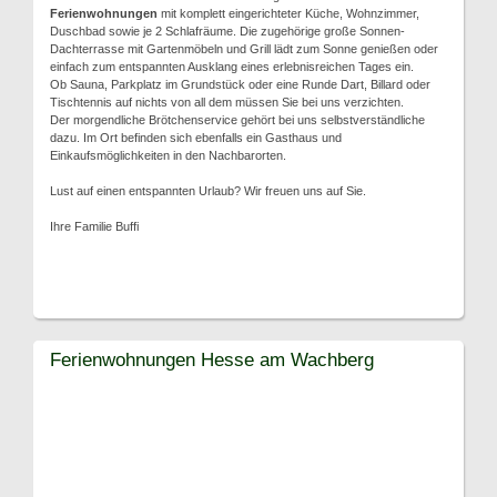
Ferienwohnungen
mit komplett eingerichteter Küche, Wohnzimmer,
Duschbad sowie je 2 Schlafräume. Die zugehörige große Sonnen-
Dachterrasse mit Gartenmöbeln und Grill lädt zum Sonne genießen oder
einfach zum entspannten Ausklang eines erlebnisreichen Tages ein.
Ob Sauna, Parkplatz im Grundstück oder eine Runde Dart, Billard oder
Tischtennis auf nichts von all dem müssen Sie bei uns verzichten.
Der morgendliche Brötchenservice gehört bei uns selbstverständliche
dazu. Im Ort befinden sich ebenfalls ein Gasthaus und
Einkaufsmöglichkeiten in den Nachbarorten.
Lust auf einen entspannten Urlaub? Wir freuen uns auf Sie.
Ihre Familie Buffi
Ferienwohnungen Hesse am Wachberg