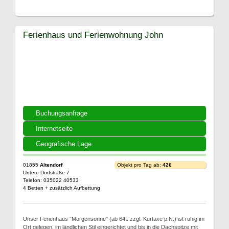
Ferienhaus und Ferienwohnung John
Buchungsanfrage
Internetseite
Geografische Lage
01855
Altendorf
Objekt pro Tag ab:
42€
Untere Dorfstraße 7
Telefon: 035022 40533
4 Betten + zusätzlich Aufbettung
Unser Ferienhaus "Morgensonne" (ab 64€ zzgl. Kurtaxe p.N.) ist ruhig im
Ort gelegen, im ländlichen Stil eingerichtet und bis in die Dachspitze mit