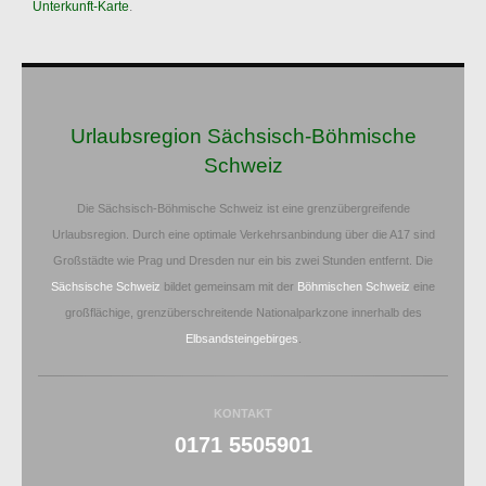
Unterkunft-Karte
.
Urlaubsregion Sächsisch-Böhmische
Schweiz
Die Sächsisch-Böhmische Schweiz ist eine grenzübergreifende
Urlaubsregion. Durch eine optimale Verkehrsanbindung über die A17 sind
Großstädte wie Prag und Dresden nur ein bis zwei Stunden entfernt. Die
Sächsische Schweiz
bildet gemeinsam mit der
Böhmischen Schweiz
eine
großflächige, grenzüberschreitende Nationalparkzone innerhalb des
Elbsandsteingebirges
.
KONTAKT
0171 5505901