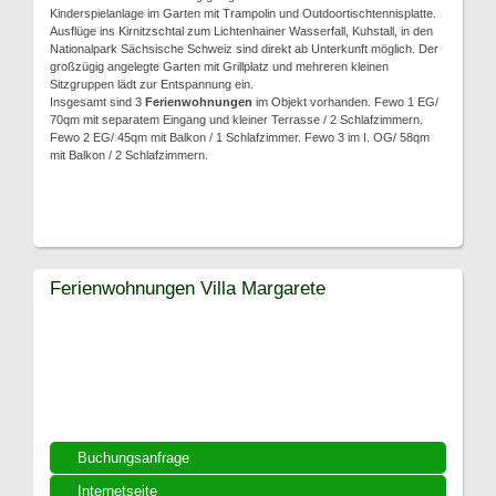
Kinderspielanlage im Garten mit Trampolin und Outdoortischtennisplatte.
Ausflüge ins Kirnitzschtal zum Lichtenhainer Wasserfall, Kuhstall, in den
Nationalpark Sächsische Schweiz sind direkt ab Unterkunft möglich. Der
großzügig angelegte Garten mit Grillplatz und mehreren kleinen
Sitzgruppen lädt zur Entspannung ein.
Insgesamt sind 3
Ferienwohnungen
im Objekt vorhanden. Fewo 1 EG/
70qm mit separatem Eingang und kleiner Terrasse / 2 Schlafzimmern.
Fewo 2 EG/ 45qm mit Balkon / 1 Schlafzimmer. Fewo 3 im I. OG/ 58qm
mit Balkon / 2 Schlafzimmern.
Ferienwohnungen Villa Margarete
Buchungsanfrage
Internetseite