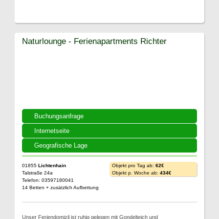
Naturlounge - Ferienapartments Richter
Buchungsanfrage
Internetseite
Geografische Lage
01855
Lichtenhain
Objekt pro Tag ab:
62€
Talstraße 24a
Objekt p. Woche ab:
434€
Telefon: 03597180041
14 Betten + zusätzlich Aufbettung
Unser Feriendomizil ist ruhig gelegen mit Gondelteich und