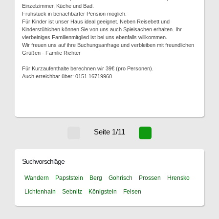
Einzelzimmer, Küche und Bad.
Frühstück in benachbarter Pension möglich.
Für Kinder ist unser Haus ideal geeignet. Neben Reisebett und
Kinderstühlchen können Sie von uns auch Spielsachen erhalten. Ihr
vierbeiniges Familienmitglied ist bei uns ebenfalls willkommen.
Wir freuen uns auf ihre Buchungsanfrage und verbleiben mit freundlichen
Grüßen - Familie Richter
Für Kurzaufenthalte berechnen wir 39€ (pro Personen).
Auch erreichbar über: 0151 16719960
Seite 1/11
Suchvorschläge
Wandern
Papststein
Berg
Gohrisch
Prossen
Hrensko
Lichtenhain
Sebnitz
Königstein
Felsen