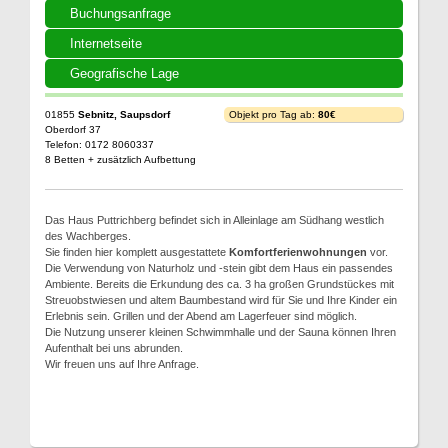
Buchungsanfrage
Internetseite
Geografische Lage
01855
Sebnitz, Saupsdorf
Objekt pro Tag ab:
80€
Oberdorf 37
Telefon: 0172 8060337
8 Betten + zusätzlich Aufbettung
Das Haus Puttrichberg befindet sich in Alleinlage am Südhang westlich
des Wachberges.
Sie finden hier komplett ausgestattete
Komfortferienwohnungen
vor.
Die Verwendung von Naturholz und -stein gibt dem Haus ein passendes
Ambiente. Bereits die Erkundung des ca. 3 ha großen Grundstückes mit
Streuobstwiesen und altem Baumbestand wird für Sie und Ihre Kinder ein
Erlebnis sein. Grillen und der Abend am Lagerfeuer sind möglich.
Die Nutzung unserer kleinen Schwimmhalle und der Sauna können Ihren
Aufenthalt bei uns abrunden.
Wir freuen uns auf Ihre Anfrage.