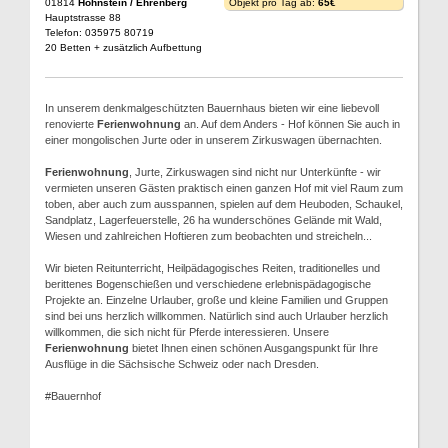
01814
Hohnstein / Ehrenberg
Objekt pro Tag ab:
65€
Hauptstrasse 88
Telefon: 035975 80719
20 Betten + zusätzlich Aufbettung
In unserem denkmalgeschützten Bauernhaus bieten wir eine liebevoll
renovierte
Ferienwohnung
an. Auf dem Anders - Hof können Sie auch in
einer mongolischen Jurte oder in unserem Zirkuswagen übernachten.
Ferienwohnung
, Jurte, Zirkuswagen sind nicht nur Unterkünfte - wir
vermieten unseren Gästen praktisch einen ganzen Hof mit viel Raum zum
toben, aber auch zum ausspannen, spielen auf dem Heuboden, Schaukel,
Sandplatz, Lagerfeuerstelle, 26 ha wunderschönes Gelände mit Wald,
Wiesen und zahlreichen Hoftieren zum beobachten und streicheln...
Wir bieten Reitunterricht, Heilpädagogisches Reiten, traditionelles und
berittenes Bogenschießen und verschiedene erlebnispädagogische
Projekte an. Einzelne Urlauber, große und kleine Familien und Gruppen
sind bei uns herzlich willkommen. Natürlich sind auch Urlauber herzlich
willkommen, die sich nicht für Pferde interessieren. Unsere
Ferienwohnung
bietet Ihnen einen schönen Ausgangspunkt für Ihre
Ausflüge in die Sächsische Schweiz oder nach Dresden.
#Bauernhof