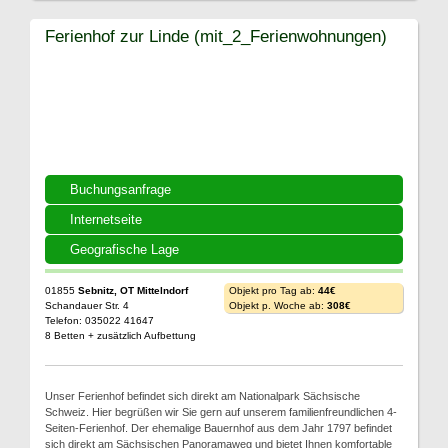
Ferienhof zur Linde (mit_2_Ferienwohnungen)
Buchungsanfrage
Internetseite
Geografische Lage
01855
Sebnitz, OT Mittelndorf
Objekt pro Tag ab:
44€
Schandauer Str. 4
Objekt p. Woche ab:
308€
Telefon: 035022 41647
8 Betten + zusätzlich Aufbettung
Unser Ferienhof befindet sich direkt am Nationalpark Sächsische
Schweiz. Hier begrüßen wir Sie gern auf unserem familienfreundlichen 4-
Seiten-Ferienhof. Der ehemalige Bauernhof aus dem Jahr 1797 befindet
sich direkt am Sächsischen Panoramaweg und bietet Ihnen komfortable