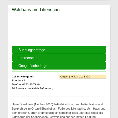
Waldhaus am Lilienstein
Buchungsanfrage
Internetseite
Geografische Lage
01824
Königstein
Objekt pro Tag ab:
130€
Ebenheit 1
Telefon: 0173 9065404
10 Betten + zusätzlich Aufbettung
Unser Waldhaus (Neubau 2010) befindet sich in traumhafter Natur- und
Bergkulisse im Ortsteil Ebenheit am Fuße des Liliensteins. Vom Haus und
dem großen Garten eröffnet sich ein herrlicher Blick über das Elbtal, die
Tafelberge der Sächsischen Schweiz und zur berühmten Festung