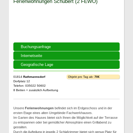
Ferienwohnungen Schubert (2 FEWO)
Buchungsanfrage
Internetseite
Geografische Lage
01814
Rathmannsdorf
Objekt pro Tag ab:
70€
Dorfplatz 12
Telefon: 035022 50602
8 Betten + zusätzlich Aufbettung
Unsere
Ferienwohnungen
befindet sich im Erdgeschoss und in der
ersten Etage eines alten Umgebinde-Fachwerkhauses.
Im Garten des Hauses bietet sich Ihnen die Möglichkeit auf der Terrasse
zu entspannen oder bei gemütlicher Atmosphäre einen Grillabend zu
gestalten.
Durch die Aufteilung in jeweils 2 Schlafzimmer bietet sich genug Platz für