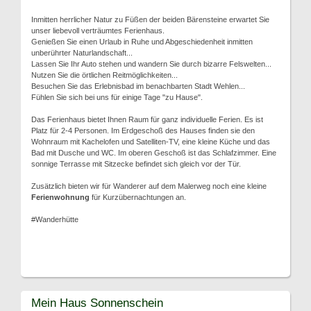
Inmitten herrlicher Natur zu Füßen der beiden Bärensteine erwartet Sie
unser liebevoll verträumtes Ferienhaus.
Genießen Sie einen Urlaub in Ruhe und Abgeschiedenheit inmitten
unberührter Naturlandschaft...
Lassen Sie Ihr Auto stehen und wandern Sie durch bizarre Felswelten...
Nutzen Sie die örtlichen Reitmöglichkeiten...
Besuchen Sie das Erlebnisbad im benachbarten Stadt Wehlen...
Fühlen Sie sich bei uns für einige Tage "zu Hause".
Das Ferienhaus bietet Ihnen Raum für ganz individuelle Ferien. Es ist
Platz für 2-4 Personen. Im Erdgeschoß des Hauses finden sie den
Wohnraum mit Kachelofen und Satelliten-TV, eine kleine Küche und das
Bad mit Dusche und WC. Im oberen Geschoß ist das Schlafzimmer. Eine
sonnige Terrasse mit Sitzecke befindet sich gleich vor der Tür.
Zusätzlich bieten wir für Wanderer auf dem Malerweg noch eine kleine
Ferienwohnung
für Kurzübernachtungen an.
#Wanderhütte
Mein Haus Sonnenschein