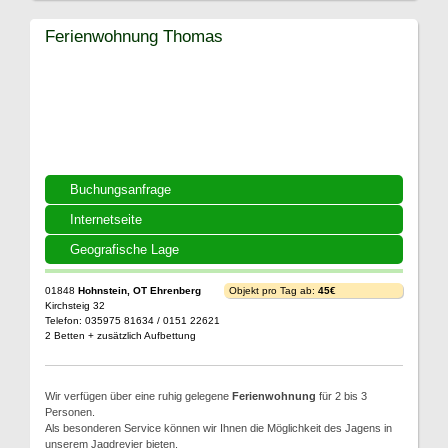
Ferienwohnung Thomas
Buchungsanfrage
Internetseite
Geografische Lage
01848
Hohnstein, OT Ehrenberg
Objekt pro Tag ab:
45€
Kirchsteig 32
Telefon: 035975 81634 / 0151 22621
2 Betten + zusätzlich Aufbettung
Wir verfügen über eine ruhig gelegene
Ferienwohnung
für 2 bis 3
Personen.
Als besonderen Service können wir Ihnen die Möglichkeit des Jagens in
unserem Jagdrevier bieten.