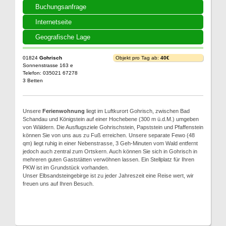
Buchungsanfrage
Internetseite
Geografische Lage
01824
Gohrisch
Objekt pro Tag ab:
40€
Sonnenstrasse 163 e
Telefon: 035021 67278
3 Betten
Unsere
Ferienwohnung
liegt im Luftkurort Gohrisch, zwischen Bad
Schandau und Königstein auf einer Hochebene (300 m ü.d.M.) umgeben
von Wäldern. Die Ausflugsziele Gohrischstein, Papststein und Pfaffenstein
können Sie von uns aus zu Fuß erreichen. Unsere separate Fewo (48
qm) liegt ruhig in einer Nebenstrasse, 3 Geh-Minuten vom Wald entfernt
jedoch auch zentral zum Ortskern. Auch können Sie sich in Gohrisch in
mehreren guten Gaststätten verwöhnen lassen. Ein Stellplatz für Ihren
PKW ist im Grundstück vorhanden.
Unser Elbsandsteingebirge ist zu jeder Jahreszeit eine Reise wert, wir
freuen uns auf Ihren Besuch.