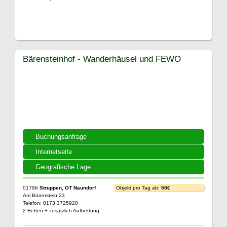
Bärensteinhof - Wanderhäusel und FEWO
Buchungsanfrage
Internetseite
Geografische Lage
01796
Struppen, OT Naundorf
Objekt pro Tag ab:
55€
Am Bärenstein 23
Telefon: 0173 3725920
2 Betten + zusätzlich Aufbettung