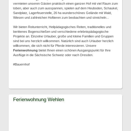
vermieten unseren Gästen praktisch einen ganzen Hof mit viel Raum zum
toben, aber auch zum ausspannen, spielen auf dem Heuboden, Schaukel,
Sandplatz, Lagerfeuerstelle, 26 ha wunderschönes Gelände mit Wald,
Wiesen und zahlreichen Hoftieren zum beobachten und streicheln...
Wir bieten Reitunterricht, Heilpädagogisches Reiten, traditionelles und
berittenes Bogenschießen und verschiedene erlebnispädagogische
Projekte an. Einzelne Urlauber, große und kleine Familien und Gruppen
sind bei uns herzlich willkommen. Natürlich sind auch Urlauber herzlich
willkommen, die sich nicht für Pferde interessieren. Unsere
Ferienwohnung
bietet Ihnen einen schönen Ausgangspunkt für Ihre
Ausflüge in die Sächsische Schweiz oder nach Dresden.
#Bauernhof
Ferienwohnung Wehlen