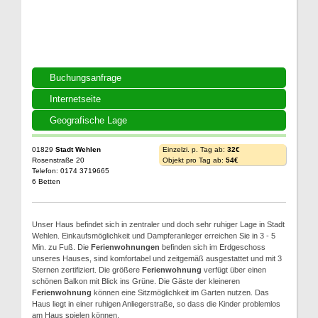
Buchungsanfrage
Internetseite
Geografische Lage
01829
Stadt Wehlen
Einzelzi. p. Tag ab:
32€
Rosenstraße 20
Objekt pro Tag ab:
54€
Telefon: 0174 3719665
6 Betten
Unser Haus befindet sich in zentraler und doch sehr ruhiger Lage in Stadt
Wehlen. Einkaufsmöglichkeit und Dampferanleger erreichen Sie in 3 - 5
Min. zu Fuß. Die
Ferienwohnungen
befinden sich im Erdgeschoss
unseres Hauses, sind komfortabel und zeitgemäß ausgestattet und mit 3
Sternen zertifiziert. Die größere
Ferienwohnung
verfügt über einen
schönen Balkon mit Blick ins Grüne. Die Gäste der kleineren
Ferienwohnung
können eine Sitzmöglichkeit im Garten nutzen. Das
Haus liegt in einer ruhigen Anliegerstraße, so dass die Kinder problemlos
am Haus spielen können.