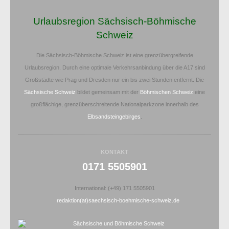
Urlaubsregion Sächsisch-Böhmische
Schweiz
Die Sächsisch-Böhmische Schweiz ist eine grenzübergreifende
Urlaubsregion. Durch eine optimale Verkehrsanbindung über die A17 sind
Großstädte wie Prag und Dresden nur ein bis zwei Stunden entfernt. Die
Sächsische Schweiz
bildet gemeinsam mit der
Böhmischen Schweiz
eine
großflächige, grenzüberschreitende Nationalparkzone innerhalb des
Elbsandsteingebirges
.
KONTAKT
0171 5505901
International: (+49) 171 5505901
redaktion(at)saechsisch-boehmische-schweiz.de