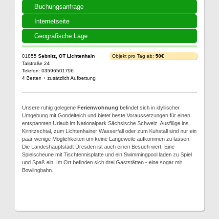
Buchungsanfrage
Internetseite
Geografische Lage
01855
Sebnitz, OT Lichtenhain
Objekt pro Tag ab:
50€
Talstraße 24
Telefon: 03596501796
4 Betten + zusätzlich Aufbettung
Unsere ruhig gelegene
Ferienwohnung
befindet sich in idyllischer
Umgebung mit Gondelteich und bietet beste Voraussetzungen für einen
entspannten Urlaub im Nationalpark Sächsische Schweiz. Ausflüge ins
Kirnitzschtal, zum Lichtenhainer Wasserfall oder zum Kuhstall sind nur ein
paar wenige Möglichkeiten um keine Langeweile aufkommen zu lassen.
Die Landeshauptstadt Dresden ist auch einen Besuch wert. Eine
Spielscheune mit Tischtennisplatte und ein Swimmingpool laden zu Spiel
und Spaß ein. Im Ort befinden sich drei Gaststätten - eine sogar mit
Bowlingbahn.