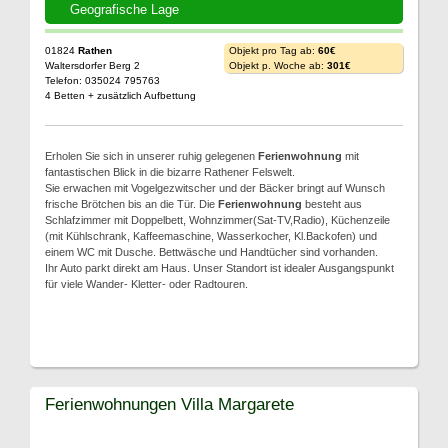
Geografische Lage
01824
Rathen
Objekt pro Tag ab:
60€
Waltersdorfer Berg 2
Objekt p. Woche ab:
301€
Telefon: 035024 795763
4 Betten + zusätzlich Aufbettung
Erholen Sie sich in unserer ruhig gelegenen
Ferienwohnung
mit
fantastischen Blick in die bizarre Rathener Felswelt.
Sie erwachen mit Vogelgezwitscher und der Bäcker bringt auf Wunsch
frische Brötchen bis an die Tür. Die
Ferienwohnung
besteht aus
Schlafzimmer mit Doppelbett, Wohnzimmer(Sat-TV,Radio), Küchenzeile
(mit Kühlschrank, Kaffeemaschine, Wasserkocher, Kl.Backofen) und
einem WC mit Dusche. Bettwäsche und Handtücher sind vorhanden.
Ihr Auto parkt direkt am Haus. Unser Standort ist idealer Ausgangspunkt
für viele Wander- Kletter- oder Radtouren.
Ferienwohnungen Villa Margarete