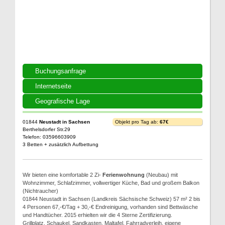
Buchungsanfrage
Internetseite
Geografische Lage
01844
Neustadt in Sachsen
Objekt pro Tag ab:
67€
Berthelsdorfer Str.29
Telefon: 03596603909
3 Betten + zusätzlich Aufbettung
Wir bieten eine komfortable 2 Zi-
Ferienwohnung
(Neubau) mit
Wohnzimmer, Schlafzimmer, vollwertiger Küche, Bad und großem Balkon
(Nichtraucher)
01844 Neustadt in Sachsen (Landkreis Sächsische Schweiz) 57 m² 2 bis
4 Personen 67,-€/Tag + 30,-€ Endreinigung, vorhanden sind Bettwäsche
und Handtücher. 2015 erhielten wir die 4 Sterne Zertifizierung.
Grillplatz, Schaukel, Sandkasten, Maltafel, Fahrradverleih, eigene