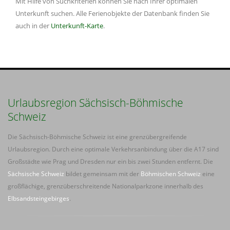
Mit Hilfe von Suchkriterien können Sie nach Ihrer optimalen
Unterkunft suchen. Alle Ferienobjekte der Datenbank finden Sie
auch in der
Unterkunft-Karte
.
Urlaubsregion Sächsisch-Böhmische
Schweiz
Die Sächsisch-Böhmische Schweiz ist eine grenzübergreifende
Urlaubsregion. Durch eine optimale Verkehrsanbindung über die A17 sind
Großstädte wie Prag und Dresden nur ein bis zwei Stunden entfernt. Die
Sächsische Schweiz
bildet gemeinsam mit der
Böhmischen Schweiz
eine
großflächige, grenzüberschreitende Nationalparkzone innerhalb des
Elbsandsteingebirges
.