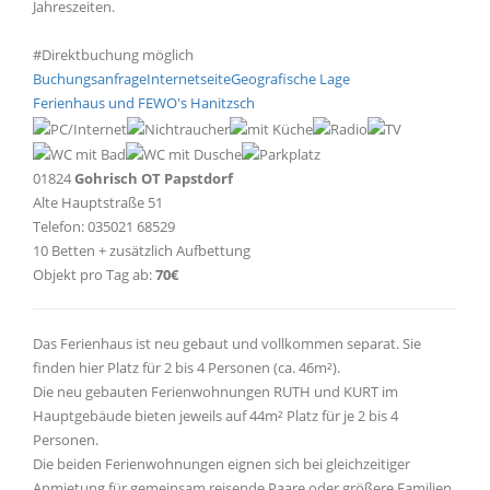
Jahreszeiten.
#Direktbuchung möglich
Buchungsanfrage
Internetseite
Geografische Lage
Ferienhaus und FEWO's Hanitzsch
01824
Gohrisch OT Papstdorf
Alte Hauptstraße 51
Telefon: 035021 68529
10 Betten + zusätzlich Aufbettung
Objekt pro Tag ab:
70€
Das Ferienhaus ist neu gebaut und vollkommen separat. Sie
finden hier Platz für 2 bis 4 Personen (ca. 46m²).
Die neu gebauten Ferienwohnungen RUTH und KURT im
Hauptgebäude bieten jeweils auf 44m² Platz für je 2 bis 4
Personen.
Die beiden Ferienwohnungen eignen sich bei gleichzeitiger
Anmietung für gemeinsam reisende Paare oder größere Familien.