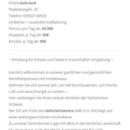
01824
Gohrisch
Pladerbergstr. 37
Telefon: 035021 60523
24 Betten + zusätzlich Aufbettung
Person pro Tag ab:
43,50€
Doppelzi. p. Tag ab:
93€
Einzelzi. p. Tag ab:
85€
-- Erholung für Körper und Seele in traumhafter Umgebung --
Herzlich willkommen in unserer gastlichen und gemütlichen
Wohlfühlpension mit Hotelniveau.
Nehmen Sie sich einmal Zeit, um tief durchzuatmen, um frische
Luft und neue Energie zu tanken …
Hier verbringen Sie Ihren Urlaub inmitten der Sächsischen
Schweiz.
Der Ort am Fuße des
Gohrischsteins
(448 m ü. NN) liegt auf
einer wettergeschützten Hochebene.
Zu unserer himmlischen Lage mit Blick in die herrliche Landschaft
ist unser Haus auch der ideale Ausgangspunkt für viele