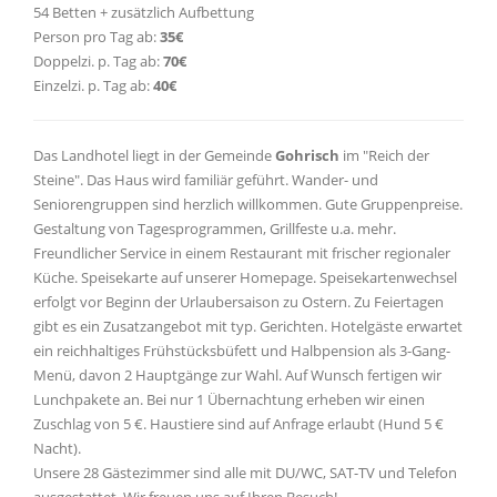
54 Betten + zusätzlich Aufbettung
Person pro Tag ab:
35€
Doppelzi. p. Tag ab:
70€
Einzelzi. p. Tag ab:
40€
Das Landhotel liegt in der Gemeinde
Gohrisch
im "Reich der
Steine". Das Haus wird familiär geführt. Wander- und
Seniorengruppen sind herzlich willkommen. Gute Gruppenpreise.
Gestaltung von Tagesprogrammen, Grillfeste u.a. mehr.
Freundlicher Service in einem Restaurant mit frischer regionaler
Küche. Speisekarte auf unserer Homepage. Speisekartenwechsel
erfolgt vor Beginn der Urlaubersaison zu Ostern. Zu Feiertagen
gibt es ein Zusatzangebot mit typ. Gerichten. Hotelgäste erwartet
ein reichhaltiges Frühstücksbüfett und Halbpension als 3-Gang-
Menü, davon 2 Hauptgänge zur Wahl. Auf Wunsch fertigen wir
Lunchpakete an. Bei nur 1 Übernachtung erheben wir einen
Zuschlag von 5 €. Haustiere sind auf Anfrage erlaubt (Hund 5 €
Nacht).
Unsere 28 Gästezimmer sind alle mit DU/WC, SAT-TV und Telefon
ausgestattet. Wir freuen uns auf Ihren Besuch!