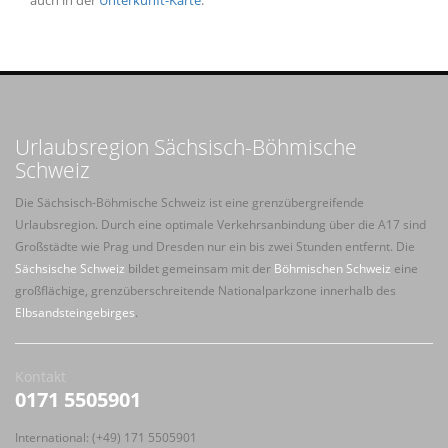
Urlaubsregion Sächsisch-Böhmische
Schweiz
Die Sächsisch-Böhmische Schweiz ist eine grenzübergreifende
Urlaubsregion. Durch eine optimale Verkehrsanbindung über die A17 sind
Großstädte wie Prag und Dresden nur ein bis zwei Stunden entfernt. Die
Sächsische Schweiz
bildet gemeinsam mit der
Böhmischen Schweiz
eine
großflächige, grenzüberschreitende Nationalparkzone innerhalb des
Elbsandsteingebirges
.
Kontakt
0171 5505901
International: (+49) 171 5505901