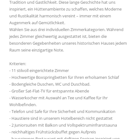
Tradition und Gastlichkeit. Diese lange Geschichte hat uns
inspiriert, ein Hüttenambiente zu schaffen, welches Moderne
und Rustikalität harmonisch vereint – immer mit einem
Augenmerk auf Gemütlichkeit.
Wählen Sie aus drei individuellen Zimmerkategorien. Während
jedes Zimmer gleichwertig ausgestattet ist, bieten die
besonderen Gegebenheiten unseres historischen Hauses jedem
Raum seine einzigartige Note.
Kriterien:
- 11 stilvoll eingerichtete Zimmer
- Hochwertige Boxspringbetten für Ihren erholsamen Schlaf
- Bodengleiche Duschen, WC und Duschbad.
- Großer Sat-Flat-TV für entspannte Abende
- Wasserkocher mit Auswahl an Tee und Kaffee für Ihr
Wohlbefinden.
- Telefon und Safe für Ihre Sicherheit und Kommunikation
- Haustiere sind in unserem Hotelbereich nicht gestattet
- 2 Juniorsuiten mit Balkon und Vollspektruminfrarotsauna
- reichhaltiges Frühstücksbuffet gegen Aufpreis
- hauseigenes Restaurant mit deftigen Speisen inspiriert von