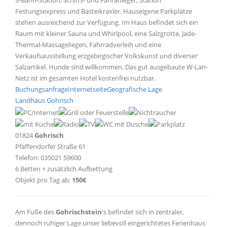
S-Bahn-Station, Schiffs- und Fähranleger, Station
Festungsexpress und Basteikraxler. Hauseigene Parkplätze
stehen ausreichend zur Verfügung. Im Haus befindet sich ein
Raum mit kleiner Sauna und Whirlpool, eine Salzgrotte, Jade-
Thermal-Massageliegen, Fahrradverleih und eine
Verkaufsausstellung erzgebirgischer Volkskunst und diverser
Salzartikel. Hunde sind willkommen. Das gut ausgebaute W-Lan-
Netz ist im gesamten Hotel kostenfrei nutzbar.
Buchungsanfrage
Internetseite
Geografische Lage
Landhaus Gohrisch
01824
Gohrisch
Pfaffendorfer Straße 61
Telefon: 035021 59600
6 Betten + zusätzlich Aufbettung
Objekt pro Tag ab:
150€
Am Fuße des
Gohrischstein
's befindet sich in zentraler,
dennoch ruhiger Lage unser liebevoll eingerichtetes Ferienhaus