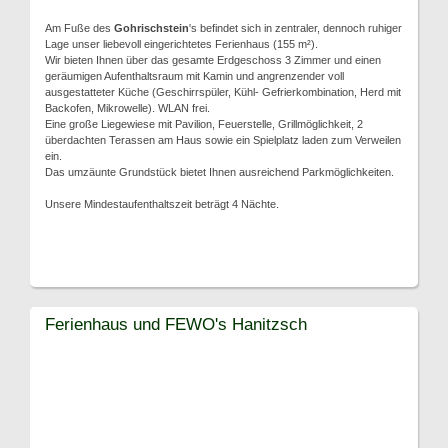
Am Fuße des
Gohrischstein
's befindet sich in zentraler, dennoch ruhiger
Lage unser liebevoll eingerichtetes Ferienhaus (155 m²).
Wir bieten Ihnen über das gesamte Erdgeschoss 3 Zimmer und einen
geräumigen Aufenthaltsraum mit Kamin und angrenzender voll
ausgestatteter Küche (Geschirrspüler, Kühl- Gefrierkombination, Herd mit
Backofen, Mikrowelle). WLAN frei.
Eine große Liegewiese mit Pavilion, Feuerstelle, Grillmöglichkeit, 2
überdachten Terassen am Haus sowie ein Spielplatz laden zum Verweilen
ein.
Das umzäunte Grundstück bietet Ihnen ausreichend Parkmöglichkeiten.
Unsere Mindestaufenthaltszeit beträgt 4 Nächte.
Ferienhaus und FEWO's Hanitzsch