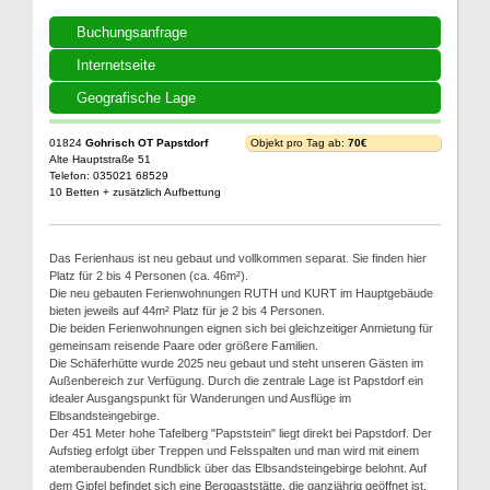
Buchungsanfrage
Internetseite
Geografische Lage
01824
Gohrisch OT Papstdorf
Objekt pro Tag ab:
70€
Alte Hauptstraße 51
Telefon: 035021 68529
10 Betten + zusätzlich Aufbettung
Das Ferienhaus ist neu gebaut und vollkommen separat. Sie finden hier
Platz für 2 bis 4 Personen (ca. 46m²).
Die neu gebauten Ferienwohnungen RUTH und KURT im Hauptgebäude
bieten jeweils auf 44m² Platz für je 2 bis 4 Personen.
Die beiden Ferienwohnungen eignen sich bei gleichzeitiger Anmietung für
gemeinsam reisende Paare oder größere Familien.
Die Schäferhütte wurde 2025 neu gebaut und steht unseren Gästen im
Außenbereich zur Verfügung. Durch die zentrale Lage ist Papstdorf ein
idealer Ausgangspunkt für Wanderungen und Ausflüge im
Elbsandsteingebirge.
Der 451 Meter hohe Tafelberg "Papststein" liegt direkt bei Papstdorf. Der
Aufstieg erfolgt über Treppen und Felsspalten und man wird mit einem
atemberaubenden Rundblick über das Elbsandsteingebirge belohnt. Auf
dem Gipfel befindet sich eine Berggaststätte, die ganzjährig geöffnet ist.