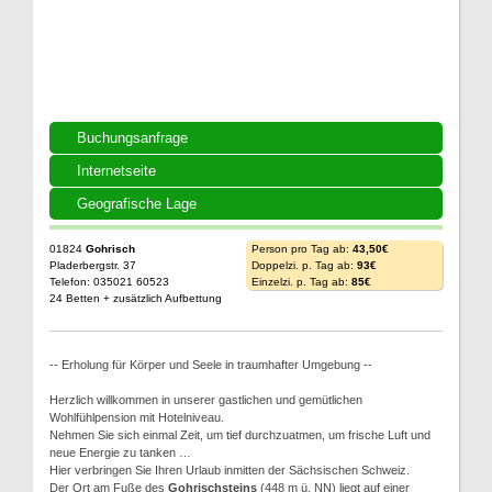
Buchungsanfrage
Internetseite
Geografische Lage
01824
Gohrisch
Person pro Tag ab:
43,50€
Pladerbergstr. 37
Doppelzi. p. Tag ab:
93€
Telefon: 035021 60523
Einzelzi. p. Tag ab:
85€
24 Betten + zusätzlich Aufbettung
-- Erholung für Körper und Seele in traumhafter Umgebung --
Herzlich willkommen in unserer gastlichen und gemütlichen
Wohlfühlpension mit Hotelniveau.
Nehmen Sie sich einmal Zeit, um tief durchzuatmen, um frische Luft und
neue Energie zu tanken …
Hier verbringen Sie Ihren Urlaub inmitten der Sächsischen Schweiz.
Der Ort am Fuße des
Gohrischsteins
(448 m ü. NN) liegt auf einer