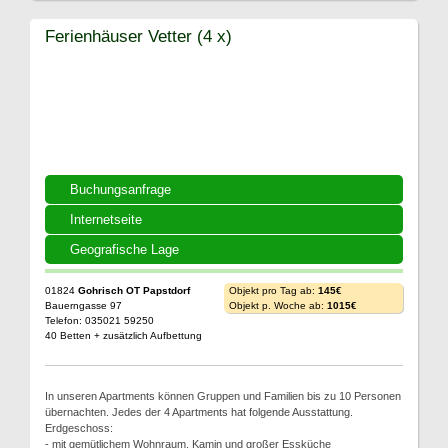
Ferienhäuser Vetter (4 x)
Buchungsanfrage
Internetseite
Geografische Lage
01824
Gohrisch OT Papstdorf
Objekt pro Tag ab:
145€
Bauerngasse 97
Objekt p. Woche ab:
1015€
Telefon: 035021 59250
40 Betten + zusätzlich Aufbettung
In unseren Apartments können Gruppen und Familien bis zu 10 Personen
übernachten. Jedes der 4 Apartments hat folgende Ausstattung.
Erdgeschoss:
- mit gemütlichem Wohnraum, Kamin und großer Essküche