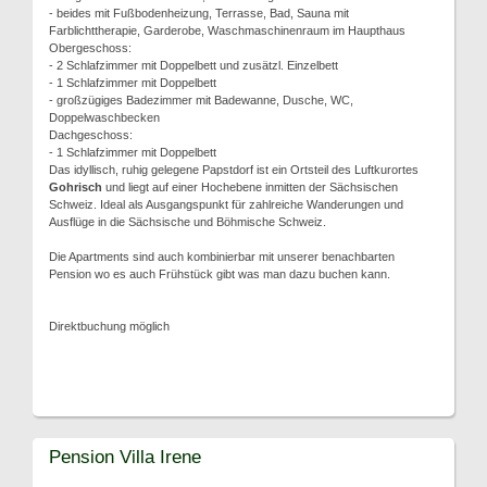
- beides mit Fußbodenheizung, Terrasse, Bad, Sauna mit
Farblichttherapie, Garderobe, Waschmaschinenraum im Haupthaus
Obergeschoss:
- 2 Schlafzimmer mit Doppelbett und zusätzl. Einzelbett
- 1 Schlafzimmer mit Doppelbett
- großzügiges Badezimmer mit Badewanne, Dusche, WC,
Doppelwaschbecken
Dachgeschoss:
- 1 Schlafzimmer mit Doppelbett
Das idyllisch, ruhig gelegene Papstdorf ist ein Ortsteil des Luftkurortes
Gohrisch
und liegt auf einer Hochebene inmitten der Sächsischen
Schweiz. Ideal als Ausgangspunkt für zahlreiche Wanderungen und
Ausflüge in die Sächsische und Böhmische Schweiz.
Die Apartments sind auch kombinierbar mit unserer benachbarten
Pension wo es auch Frühstück gibt was man dazu buchen kann.
Direktbuchung möglich
Pension Villa Irene