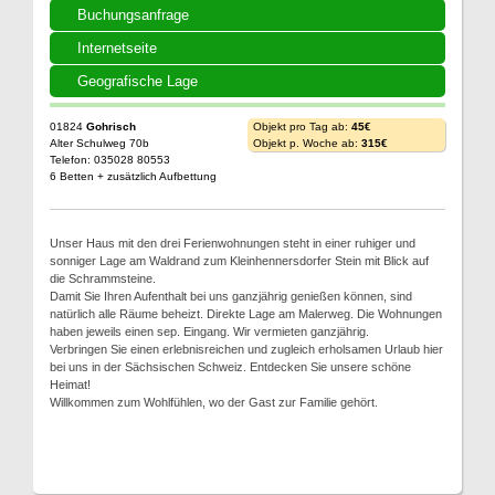
Buchungsanfrage
Internetseite
Geografische Lage
01824
Gohrisch
Objekt pro Tag ab:
45€
Alter Schulweg 70b
Objekt p. Woche ab:
315€
Telefon: 035028 80553
6 Betten + zusätzlich Aufbettung
Unser Haus mit den drei Ferienwohnungen steht in einer ruhiger und
sonniger Lage am Waldrand zum Kleinhennersdorfer Stein mit Blick auf
die Schrammsteine.
Damit Sie Ihren Aufenthalt bei uns ganzjährig genießen können, sind
natürlich alle Räume beheizt. Direkte Lage am Malerweg. Die Wohnungen
haben jeweils einen sep. Eingang. Wir vermieten ganzjährig.
Verbringen Sie einen erlebnisreichen und zugleich erholsamen Urlaub hier
bei uns in der Sächsischen Schweiz. Entdecken Sie unsere schöne
Heimat!
Willkommen zum Wohlfühlen, wo der Gast zur Familie gehört.