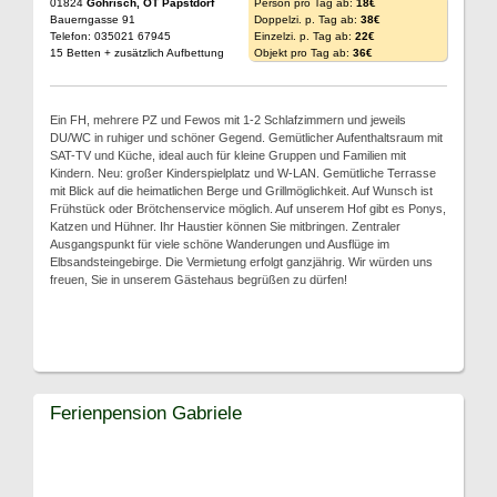
01824
Gohrisch, OT Papstdorf
Person pro Tag ab:
18€
Bauerngasse 91
Doppelzi. p. Tag ab:
38€
Telefon: 035021 67945
Einzelzi. p. Tag ab:
22€
15 Betten + zusätzlich Aufbettung
Objekt pro Tag ab:
36€
Ein FH, mehrere PZ und Fewos mit 1-2 Schlafzimmern und jeweils
DU/WC in ruhiger und schöner Gegend. Gemütlicher Aufenthaltsraum mit
SAT-TV und Küche, ideal auch für kleine Gruppen und Familien mit
Kindern. Neu: großer Kinderspielplatz und W-LAN. Gemütliche Terrasse
mit Blick auf die heimatlichen Berge und Grillmöglichkeit. Auf Wunsch ist
Frühstück oder Brötchenservice möglich. Auf unserem Hof gibt es Ponys,
Katzen und Hühner. Ihr Haustier können Sie mitbringen. Zentraler
Ausgangspunkt für viele schöne Wanderungen und Ausflüge im
Elbsandsteingebirge. Die Vermietung erfolgt ganzjährig. Wir würden uns
freuen, Sie in unserem Gästehaus begrüßen zu dürfen!
Ferienpension Gabriele