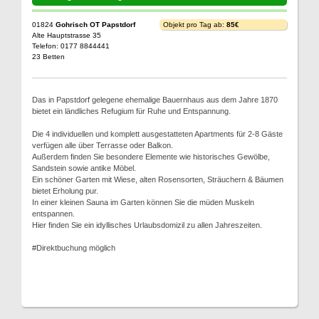
01824
Gohrisch OT Papstdorf
Objekt pro Tag ab:
85€
Alte Hauptstrasse 35
Telefon: 0177 8844441
23 Betten
Das in Papstdorf gelegene ehemalige Bauernhaus aus dem Jahre 1870
bietet ein ländliches Refugium für Ruhe und Entspannung.
Die 4 individuellen und komplett ausgestatteten Apartments für 2-8 Gäste
verfügen alle über Terrasse oder Balkon.
Außerdem finden Sie besondere Elemente wie historisches Gewölbe,
Sandstein sowie antike Möbel.
Ein schöner Garten mit Wiese, alten Rosensorten, Sträuchern & Bäumen
bietet Erholung pur.
In einer kleinen Sauna im Garten können Sie die müden Muskeln
entspannen.
Hier finden Sie ein idyllisches Urlaubsdomizil zu allen Jahreszeiten.
#Direktbuchung möglich