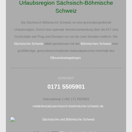
Urlaubsregion Sächsisch-Böhmische
Schweiz
Die Sächsisch-Böhmische Schweiz ist eine grenzübergreifende
Urlaubsregion. Durch eine optimale Verkehrsanbindung über die A17 sind
Großstädte wie Prag und Dresden nur ein bis zwei Stunden entfernt. Die
Sächsische Schweiz
bildet gemeinsam mit der
Böhmischen Schweiz
eine
großflächige, grenzüberschreitende Nationalparkzone innerhalb des
Elbsandsteingebirges
.
KONTAKT
0171 5505901
International: (+49) 171 5505901
redaktion(at)saechsisch-boehmische-schweiz.de