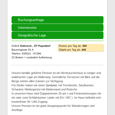
Buchungsanfrage
Internetseite
Geografische Lage
01824
Gohrisch , OT Papstdorf
Person pro Tag ab:
26€
Bauerngasse 91 A
Objekt pro Tag ab:
44€
Telefon: 035021 - 67286
22 Betten + zusätzlich Aufbettung
Unsere familiär geführte Pension ist ein Nichtraucherhaus in ruhiger und
waldreicher Lage am Malerweg. Gemütliche Terrassen mit Blick auf die
Berge stehen allen Gästen zur Verfügung.
Für Kinder haben wir einen Spielplatz mit Tischtennis, Sandkasten,
Schaukel, Klettergerüst mit Kletterwand und Rutsche.
In unserem Haus sind Doppelzimmer 26 qm ) und Ferienwohnungen mit
ein oder zwei Schlafräumen ( jeder mit DU / WC ). Im Haus befindet sich
kostenfreier W- LAN Zugang.
Unsere Pension ist ein guter Ausgangspunkt für Wanderungen und
Ausflüge.