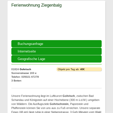
Ferienwohnung Ziegenbalg
Buchungsanfrage
Internetseite
Geografische Lage
01824
Gohrisch
Objekt pro Tag ab:
40€
Sonnenstrasse 163 e
Telefon: 035021 67278
3 Betten
Unsere Ferienwohnung liegt im Luftkurort
Gohrisch
, zwischen Bad
Schandau und Königstein auf einer Hochebene (300 m ü.d.M.) umgeben
von Wäldern. Die Ausflugsziele
Gohrischstein
, Papststein und
Pfaffenstein können Sie von uns aus zu Fuß erreichen. Unsere separate
Fewo (48 qm) liegt ruhig in einer Nebenstrasse, 3 Geh-Minuten vom Wald