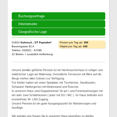
Buchungsanfrage
Internetseite
Geografische Lage
01824
Gohrisch , OT Papstdorf
Person pro Tag ab:
26€
Bauerngasse 91 A
Objekt pro Tag ab:
44€
Telefon: 035021 - 67286
22 Betten + zusätzlich Aufbettung
Unsere familiär geführte Pension ist ein Nichtraucherhaus in ruhiger und
waldreicher Lage am Malerweg. Gemütliche Terrassen mit Blick auf die
Berge stehen allen Gästen zur Verfügung.
Für Kinder haben wir einen Spielplatz mit Tischtennis, Sandkasten,
Schaukel, Klettergerüst mit Kletterwand und Rutsche.
In unserem Haus sind Doppelzimmer 26 qm ) und Ferienwohnungen mit
ein oder zwei Schlafräumen ( jeder mit DU / WC ). Im Haus befindet sich
kostenfreier W- LAN Zugang.
Unsere Pension ist ein guter Ausgangspunkt für Wanderungen und
Ausflüge.
Wir würden uns freuen Sie in unserem Haus begrüßen zu dürfen.