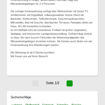
Ferienwohnung in ruhiger, landschaftlich reizvoller Lage des
Elbsandsteingebirges für 2-3 Personen.
Die sonnige Ferienwohnung verfügt über Wohnzimmer mit Smart TV,
Schlafzimmer mit Doppelbett, vollausgestatteter Küche (Herd mit
Backofen, Kühlschrank, Tiefkühlschrank, Geschirrspülmaschine,
Mikrowelle), Bad mit Dusche, überdachter Terrasse, Parkplatz direkt am
Haus. W-LAN kostenfrei vorhanden.
Im Ort befindet sich ein kostenloses Freibad mit großer Liegewiese,
Spielplatz und historischer Landgeräteausstellung. Goßdorf liegt zentral,
so dass Sie nach kurzen Fahrzeiten die Sehenswürdigkeiten des
Elbsandsteingebirges erreichen können. Sie können auch direkt von der
Ferienwohnung Ihre Wanderungen starten.
Die Wohnung ist ab 5 Nächte buchbar!
Wir freuen uns auf Ihren Besuch!
Seite 1/2
Suchvorschläge