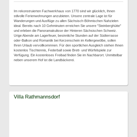
Im rekonstruierten Fachwerkhaus von 1770 sind wir glücklich, Ihnen
stilvolle Ferienwohnungen anzubieten. Unsere zentrale Lage ist für
Wanderungen und Ausflüge zu allen Sächsisch-Böhmischen Nahzielen
ideal. Bereits nach 10 Gehminuten erreichen Sie unsere "Steinberghütte"
und erleben die Panoramakulisse der Hinteren Sächsischen Schweiz.
Urige Abende am Lagerfeuer, besinnliche Stunden auf der Südterrasse
oder-Balkon und Romantik bei Kerzenschein im Kellergewölbe, sollen
Ihren Urlaub vervollkommnen. Für den sportlichen Ausgleich stehen Ihnen
kostenlos Tischtennis, Federball sowie Brett- und Würfelspiele zur
Verfügung. Ein kostenloses Freibad finden Sie im Nachbarort. Unmittelbar
neben unserem Hof ist die Landbäckerei.
Villa Rathmannsdorf