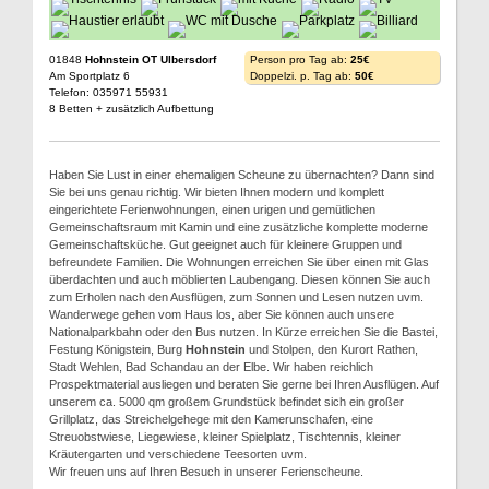
01848
Hohnstein OT Ulbersdorf
Person pro Tag ab:
25€
Am Sportplatz 6
Doppelzi. p. Tag ab:
50€
Telefon: 035971 55931
8 Betten + zusätzlich Aufbettung
Haben Sie Lust in einer ehemaligen Scheune zu übernachten? Dann sind
Sie bei uns genau richtig. Wir bieten Ihnen modern und komplett
eingerichtete Ferienwohnungen, einen urigen und gemütlichen
Gemeinschaftsraum mit Kamin und eine zusätzliche komplette moderne
Gemeinschaftsküche. Gut geeignet auch für kleinere Gruppen und
befreundete Familien. Die Wohnungen erreichen Sie über einen mit Glas
überdachten und auch möblierten Laubengang. Diesen können Sie auch
zum Erholen nach den Ausflügen, zum Sonnen und Lesen nutzen uvm.
Wanderwege gehen vom Haus los, aber Sie können auch unsere
Nationalparkbahn oder den Bus nutzen. In Kürze erreichen Sie die Bastei,
Festung Königstein, Burg
Hohnstein
und Stolpen, den Kurort Rathen,
Stadt Wehlen, Bad Schandau an der Elbe. Wir haben reichlich
Prospektmaterial ausliegen und beraten Sie gerne bei Ihren Ausflügen. Auf
unserem ca. 5000 qm großem Grundstück befindet sich ein großer
Grillplatz, das Streichelgehege mit den Kamerunschafen, eine
Streuobstwiese, Liegewiese, kleiner Spielplatz, Tischtennis, kleiner
Kräutergarten und verschiedene Teesorten uvm.
Wir freuen uns auf Ihren Besuch in unserer Ferienscheune.