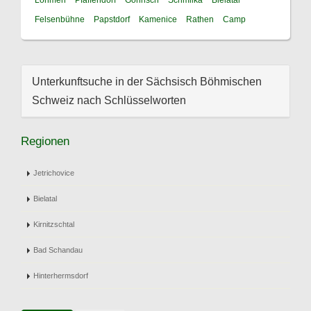
Lohmen
Pfaffendorf
Gohrisch
Schmilka
Bielatal
Felsenbühne
Papstdorf
Kamenice
Rathen
Camp
Unterkunftsuche in der Sächsisch Böhmischen
Schweiz nach Schlüsselworten
Regionen
Jetrichovice
Bielatal
Kirnitzschtal
Bad Schandau
Hinterhermsdorf