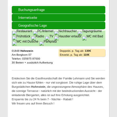
Buchungsanfrage
Internetseite
Geografische Lage
01848
Hohnstein
Doppelzi. p. Tag ab:
130€
Am Bergborn 07
Einzelzi. p. Tag ab:
110€
Telefon: 035975 87000
30 Betten + zusätzlich Aufbettung
Entdecken Sie die Gastfreundschaft der Familie Lehmann und Sie werden
sich wie zu Hause fühlen - nur viel sorgloser. Die ruhige Lage über dem
Burgstädtchen
Hohnstein
, die ungezwungene Atmosphäre des Hauses,
die sonnige Terrasse - natürlich mit der beeindruckenden Aussicht - der
einladende Biergarten, alles ist auf Ihre Erholung ausgerichtet.
Ersparnis bis zu 24 % beim 7 - Nächte - Rabatt !
Wir freuen uns auf Ihren Besuch !