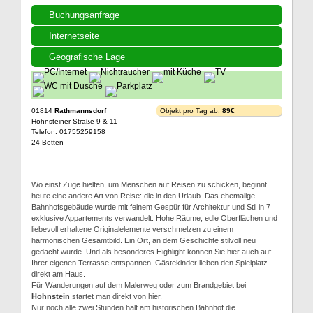
Buchungsanfrage
Internetseite
Geografische Lage
01814
Rathmannsdorf
Objekt pro Tag ab:
89€
Hohnsteiner Straße 9 & 11
Telefon: 01755259158
24 Betten
Wo einst Züge hielten, um Menschen auf Reisen zu schicken, beginnt
heute eine andere Art von Reise: die in den Urlaub. Das ehemalige
Bahnhofsgebäude wurde mit feinem Gespür für Architektur und Stil in 7
exklusive Appartements verwandelt. Hohe Räume, edle Oberflächen und
liebevoll erhaltene Originalelemente verschmelzen zu einem
harmonischen Gesamtbild. Ein Ort, an dem Geschichte stilvoll neu
gedacht wurde. Und als besonderes Highlight können Sie hier auch auf
Ihrer eigenen Terrasse entspannen. Gästekinder lieben den Spielplatz
direkt am Haus.
Für Wanderungen auf dem Malerweg oder zum Brandgebiet bei
Hohnstein
startet man direkt von hier.
Nur noch alle zwei Stunden hält am historischen Bahnhof die