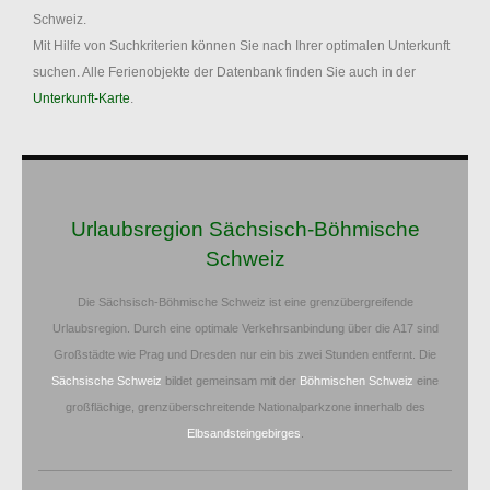
Schweiz.
Mit Hilfe von Suchkriterien können Sie nach Ihrer optimalen Unterkunft
suchen. Alle Ferienobjekte der Datenbank finden Sie auch in der
Unterkunft-Karte
.
Urlaubsregion Sächsisch-Böhmische
Schweiz
Die Sächsisch-Böhmische Schweiz ist eine grenzübergreifende
Urlaubsregion. Durch eine optimale Verkehrsanbindung über die A17 sind
Großstädte wie Prag und Dresden nur ein bis zwei Stunden entfernt. Die
Sächsische Schweiz
bildet gemeinsam mit der
Böhmischen Schweiz
eine
großflächige, grenzüberschreitende Nationalparkzone innerhalb des
Elbsandsteingebirges
.