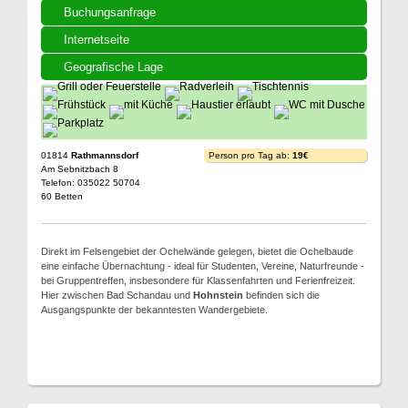
Buchungsanfrage
Internetseite
Geografische Lage
01814
Rathmannsdorf
Person pro Tag ab:
19€
Am Sebnitzbach 8
Telefon: 035022 50704
60 Betten
Direkt im Felsengebiet der Ochelwände gelegen, bietet die Ochelbaude
eine einfache Übernachtung - ideal für Studenten, Vereine, Naturfreunde -
bei Gruppentreffen, insbesondere für Klassenfahrten und Ferienfreizeit.
Hier zwischen Bad Schandau und
Hohnstein
befinden sich die
Ausgangspunkte der bekanntesten Wandergebiete.