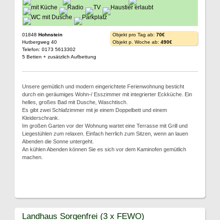
01848
Hohnstein
Objekt pro Tag ab:
70€
Hutbergweg 40
Objekt p. Woche ab:
490€
Telefon: 0173 5613302
5 Betten + zusätzlich Aufbettung
Unsere gemütlich und modern eingerichtete Ferienwohnung besticht
durch ein geräumiges Wohn-/ Esszimmer mit integrierter Eckküche. Ein
helles, großes Bad mit Dusche, Waschtisch.
Es gibt zwei Schlafzimmer mit je einem Doppelbett und einem
Kleiderschrank.
Im großen Garten vor der Wohnung wartet eine Terrasse mit Grill und
Liegestühlen zum relaxen. Einfach herrlich zum Sitzen, wenn an lauen
Abenden die Sonne untergeht.
An kühlen Abenden können Sie es sich vor dem Kaminofen gemütlich
machen.
Landhaus Sorgenfrei (3 x FEWO)