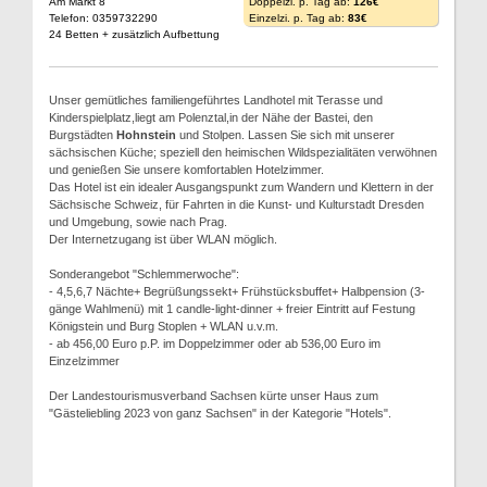
Am Markt 8
Doppelzi. p. Tag ab:
126€
Telefon: 0359732290
Einzelzi. p. Tag ab:
83€
24 Betten + zusätzlich Aufbettung
Unser gemütliches familiengeführtes Landhotel mit Terasse und
Kinderspielplatz,liegt am Polenztal,in der Nähe der Bastei, den
Burgstädten
Hohnstein
und Stolpen. Lassen Sie sich mit unserer
sächsischen Küche; speziell den heimischen Wildspezialitäten verwöhnen
und genießen Sie unsere komfortablen Hotelzimmer.
Das Hotel ist ein idealer Ausgangspunkt zum Wandern und Klettern in der
Sächsische Schweiz, für Fahrten in die Kunst- und Kulturstadt Dresden
und Umgebung, sowie nach Prag.
Der Internetzugang ist über WLAN möglich.
Sonderangebot "Schlemmerwoche":
- 4,5,6,7 Nächte+ Begrüßungssekt+ Frühstücksbuffet+ Halbpension (3-
gänge Wahlmenü) mit 1 candle-light-dinner + freier Eintritt auf Festung
Königstein und Burg Stoplen + WLAN u.v.m.
- ab 456,00 Euro p.P. im Doppelzimmer oder ab 536,00 Euro im
Einzelzimmer
Der Landestourismusverband Sachsen kürte unser Haus zum
"Gästeliebling 2023 von ganz Sachsen" in der Kategorie "Hotels".