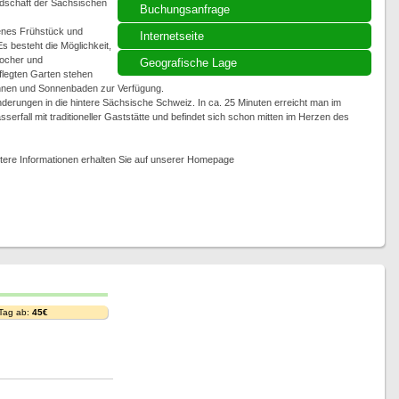
andschaft der Sächsischen
Buchungsanfrage
henes Frühstück und
Internetseite
s besteht die Möglichkeit,
ocher und
Geografische Lage
flegten Garten stehen
annen und Sonnenbaden zur Verfügung.
derungen in die hintere Sächsische Schweiz. In ca. 25 Minuten erreicht man im
serfall mit traditioneller Gaststätte und befindet sich schon mitten im Herzen des
tere Informationen erhalten Sie auf unserer Homepage
 Tag ab:
45€