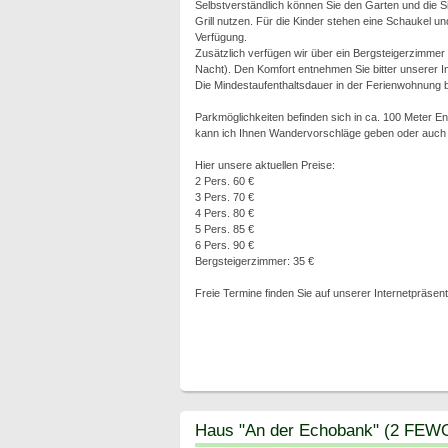
Selbstverständlich können Sie den Garten und die S
Grill nutzen. Für die Kinder stehen eine Schaukel u
Verfügung.
Zusätzlich verfügen wir über ein Bergsteigerzimmer
Nacht). Den Komfort entnehmen Sie bitter unserer In
Die Mindestaufenthaltsdauer in der Ferienwohnung b
Parkmöglichkeiten befinden sich in ca. 100 Meter 
kann ich Ihnen Wandervorschläge geben oder auch m
Hier unsere aktuellen Preise:
2 Pers. 60 €
3 Pers. 70 €
4 Pers. 80 €
5 Pers. 85 €
6 Pers. 90 €
Bergsteigerzimmer: 35 €
Freie Termine finden Sie auf unserer Internetpräsent
Haus "An der Echobank" (2 FEWO