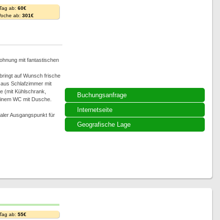
 Tag ab:
60€
Woche ab:
301€
wohnung mit fantastischen
bringt auf Wunsch frische
 aus Schlafzimmer mit
e (mit Kühlschrank,
Buchungsanfrage
einem WC mit Dusche.
Internetseite
ealer Ausgangspunkt für
Geografische Lage
 Tag ab:
55€