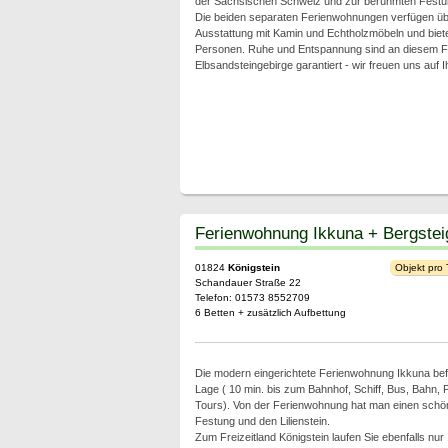
der Sächsischen Schweiz und zur berühmten Festung
Die beiden separaten Ferienwohnungen verfügen üb
Ausstattung mit Kamin und Echtholzmöbeln und bieten 
Personen. Ruhe und Entspannung sind an diesem F
Elbsandsteingebirge garantiert - wir freuen uns auf 
Ferienwohnung Ikkuna + Bergste
01824
Königstein
Objekt pro
Schandauer Straße 22
Telefon: 01573 8552709
6 Betten + zusätzlich Aufbettung
Die modern eingerichtete Ferienwohnung Ikkuna befin
Lage ( 10 min. bis zum Bahnhof, Schiff, Bus, Bahn,
Tours). Von der Ferienwohnung hat man einen schön
Festung und den Lilienstein.
Zum Freizeitland Königstein laufen Sie ebenfalls nur