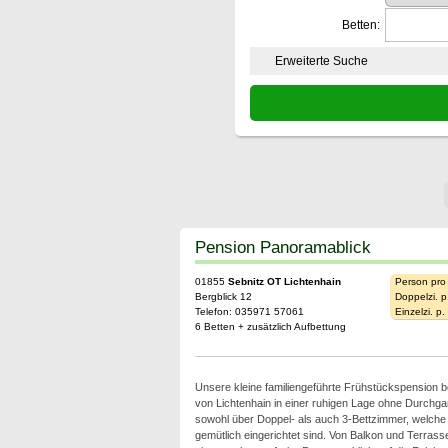
Betten:
Erweiterte Suche
Pension Panoramablick
01855
Sebnitz OT Lichtenhain
Person pro
Bergblick 12
Doppelzi. p
Telefon: 035971 57061
Einzelzi. p
6 Betten + zusätzlich Aufbettung
Unsere kleine familiengeführte Frühstückspension b
von Lichtenhain in einer ruhigen Lage ohne Durchga
sowohl über Doppel- als auch 3-Bettzimmer, welche
gemütlich eingerichtet sind. Von Balkon und Terras