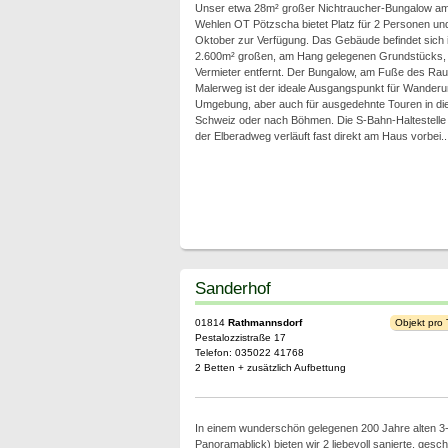
Unser etwa 28m² großer Nichtraucher-Bungalow am
Wehlen OT Pötzscha bietet Platz für 2 Personen und 
Oktober zur Verfügung. Das Gebäude befindet sich i
2.600m² großen, am Hang gelegenen Grundstücks,
Vermieter entfernt. Der Bungalow, am Fuße des Rau
Malerweg ist der ideale Ausgangspunkt für Wanderu
Umgebung, aber auch für ausgedehnte Touren in die
Schweiz oder nach Böhmen. Die S-Bahn-Haltestelle i
der Elberadweg verläuft fast direkt am Haus vorbei..
Sanderhof
01814
Rathmannsdorf
Objekt pro
Pestalozzistraße 17
Telefon: 035022 41768
2 Betten + zusätzlich Aufbettung
In einem wunderschön gelegenen 200 Jahre alten 3-S
Panoramablick) bieten wir 2 liebevoll sanierte, gesc