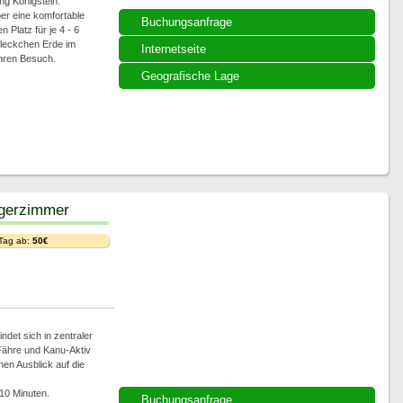
 Königstein.
er eine komfortable
Buchungsanfrage
Platz für je 4 - 6
leckchen Erde im
Internetseite
Ihren Besuch.
Geografische Lage
igerzimmer
 Tag ab:
50€
det sich in zentraler
 Fähre und Kanu-Aktiv
en Ausblick auf die
 10 Minuten.
Buchungsanfrage