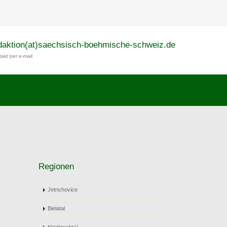
daktion(at)saechsisch-boehmische-schweiz.de
akt per e-mail
Regionen
Jetrichovice
Bielatal