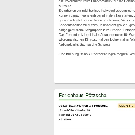
ein unverbauter freier Panoramablick auf die Felsl
Schweiz.
Sie erhalten ein reichhaltiges individuell abgesproc
können danach ganz entspannt in den Tag starten. E
gemeinschaftlich einen Kühlschrank sowie Wasserk
Kaffeemaschine zu nutzen. In unserem großen, gep
einige gemütliche Sitzgruppen zum Erholen, Entsp
Das Feriendomizil ist idealer Ausgangspunkt für Wan
wildromantischen Kirnitzschtal den Lichtenhainer Was
Nationalparks Sächsische Schweiz.
Eine Buchung ist ab 4 Übernachtungen möglich. Wei
Ferienhaus Pötzscha
01829
Stadt Wehlen OT Pötzscha
Objekt pro
Robert-Sterl-Straße 16
Telefon: 0172 3688847
2 Betten