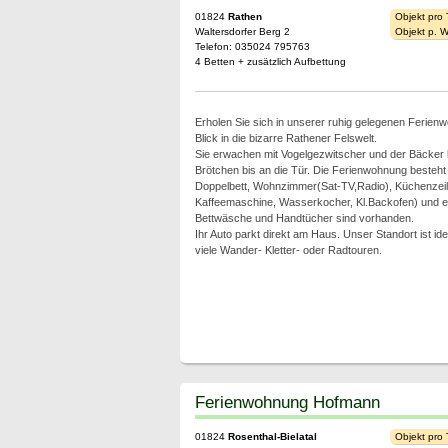
01824
Rathen
Objekt pro
Waltersdorfer Berg 2
Objekt p. 
Telefon: 035024 795763
4 Betten + zusätzlich Aufbettung
Erholen Sie sich in unserer ruhig gelegenen Ferien
Blick in die bizarre Rathener Felswelt.
Sie erwachen mit Vogelgezwitscher und der Bäcker 
Brötchen bis an die Tür. Die Ferienwohnung besteht
Doppelbett, Wohnzimmer(Sat-TV,Radio), Küchenzeil
Kaffeemaschine, Wasserkocher, Kl.Backofen) und 
Bettwäsche und Handtücher sind vorhanden.
Ihr Auto parkt direkt am Haus. Unser Standort ist id
viele Wander- Kletter- oder Radtouren.
Ferienwohnung Hofmann
01824
Rosenthal-Bielatal
Objekt pro