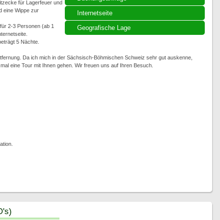
itzecke für Lagerfeuer und
nd eine Wippe zur
Internetseite
 für 2-3 Personen (ab 1
Geografische Lage
ternetseite.
eträgt 5 Nächte.
Entfernung. Da ich mich in der Sächsisch-Böhmischen Schweiz sehr gut auskenne,
al eine Tour mit Ihnen gehen. Wir freuen uns auf Ihren Besuch.
ation.
's)