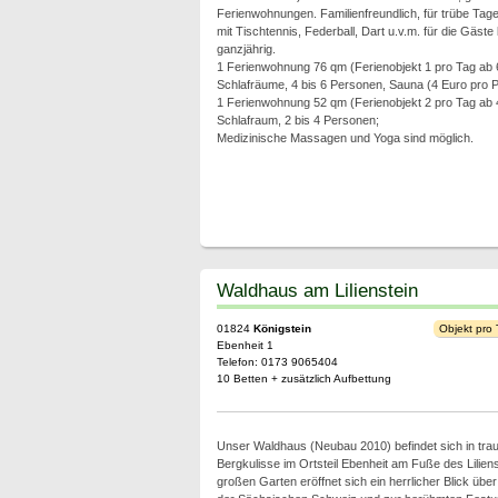
Ferienwohnungen. Familienfreundlich, für trübe Tage
mit Tischtennis, Federball, Dart u.v.m. für die Gäste
ganzjährig.
1 Ferienwohnung 76 qm (Ferienobjekt 1 pro Tag ab
Schlafräume, 4 bis 6 Personen, Sauna (4 Euro pro P
1 Ferienwohnung 52 qm (Ferienobjekt 2 pro Tag ab
Schlafraum, 2 bis 4 Personen;
Medizinische Massagen und Yoga sind möglich.
Waldhaus am Lilienstein
01824
Königstein
Objekt pro
Ebenheit 1
Telefon: 0173 9065404
10 Betten + zusätzlich Aufbettung
Unser Waldhaus (Neubau 2010) befindet sich in tra
Bergkulisse im Ortsteil Ebenheit am Fuße des Lilie
großen Garten eröffnet sich ein herrlicher Blick über