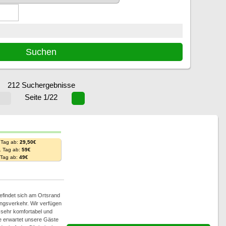
212 Suchergebnisse
Seite 1/22
 Tag ab:
29,50€
. Tag ab:
59€
. Tag ab:
49€
efindet sich am Ortsrand
ngsverkehr. Wir verfügen
 sehr komfortabel und
se erwartet unsere Gäste