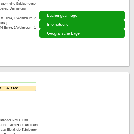
 steht eine Spielscheune
 bereit. Vermietung
Buchungsanfrage
 68 Euro), 1 Wohnraum, 2
ers.)
Internetseite
 44 Euro), 1 Wohnraum, 1
Geografische Lage
 Tag ab:
130€
umhafter Natur- und
nsteins. Vom Haus und dem
 das Elbtal, die Tafelberge