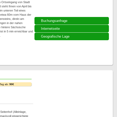
 Ortseingang von Stadt
steht Ihnen von April bis
m unteren Teil eines
 etwa 60m vom Haus der
ensteins, direkt am
Buchungsanfrage
ngen in der nahen
 hintere Sächsische
Internetseite
st in 5 min erreichbar und
.
Geografische Lage
 Tag ab:
90€
eitenhof (Alleinlage,
hmackvoll eingerichtete