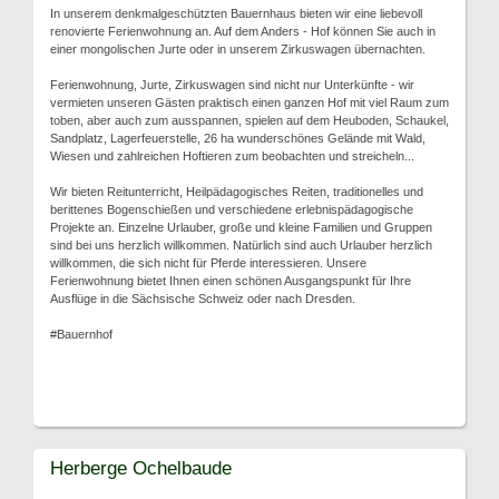
In unserem denkmalgeschützten Bauernhaus bieten wir eine liebevoll
renovierte Ferienwohnung an. Auf dem Anders - Hof können Sie auch in
einer mongolischen Jurte oder in unserem Zirkuswagen übernachten.
Ferienwohnung, Jurte, Zirkuswagen sind nicht nur Unterkünfte - wir
vermieten unseren Gästen praktisch einen ganzen Hof mit viel Raum zum
toben, aber auch zum ausspannen, spielen auf dem Heuboden, Schaukel,
Sandplatz, Lagerfeuerstelle, 26 ha wunderschönes Gelände mit Wald,
Wiesen und zahlreichen Hoftieren zum beobachten und streicheln...
Wir bieten Reitunterricht, Heilpädagogisches Reiten, traditionelles und
berittenes Bogenschießen und verschiedene erlebnispädagogische
Projekte an. Einzelne Urlauber, große und kleine Familien und Gruppen
sind bei uns herzlich willkommen. Natürlich sind auch Urlauber herzlich
willkommen, die sich nicht für Pferde interessieren. Unsere
Ferienwohnung bietet Ihnen einen schönen Ausgangspunkt für Ihre
Ausflüge in die Sächsische Schweiz oder nach Dresden.
#Bauernhof
Herberge Ochelbaude