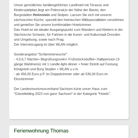
Unser gemütliches familiengeführtes Landhotel mit Terasse und
Kinderspielplatz,liegt am Polenztal,in der Nähe der Bastei, den
Burgstädten
Hohnstein
und Stolpen. Lassen Sie sich mit unserer
sächsischen Küche; speziell den heimischen Wildspezialitäten verwöhnen
und genießen Sie unsere komfortablen Hotelzimmer.
Das Hotel ist ein idealer Ausgangspunkt zum Wandern und Klettern in der
Sächsische Schweiz, für Fahrten in die Kunst- und Kulturstadt Dresden
und Umgebung, sowie nach Prag.
Der Internetzugang ist über WLAN möglich.
Sonderangebot "Schlemmerwoche":
- 4,5,6,7 Nächte+ Begrüßungssekt+ Frühstücksbuffet+ Halbpension (3-
gänge Wahlmenü) mit 1 candle-light-dinner + freier Eintritt auf Festung
Königstein und Burg Stoplen + WLAN u.v.m.
- ab 456,00 Euro p.P. im Doppelzimmer oder ab 536,00 Euro im
Einzelzimmer
Der Landestourismusverband Sachsen kürte unser Haus zum
"Gästeliebling 2023 von ganz Sachsen" in der Kategorie "Hotels".
Ferienwohnung Thomas