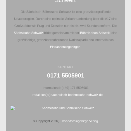
Schweiz
Die Sächsisch-Böhmische Schweiz ist eine grenzübergreifende
Urlaubsregion. Durch eine optimale Verkehrsanbindung über die A17 sind
Großstädte wie Prag und Dresden nur ein bis zwei Stunden entfernt. Die
Sächsische Schweiz
bildet gemeinsam mit der
Böhmischen Schweiz
eine
großflächige, grenzüberschreitende Nationalparkzone innerhalb des
Elbsandsteingebirges
.
KONTAKT
0171 5505901
International: (+49) 171 5505901
redaktion(at)saechsisch-boehmische-schweiz.de
© Copyright 2026,
Elbsandsteingebirge Verlag