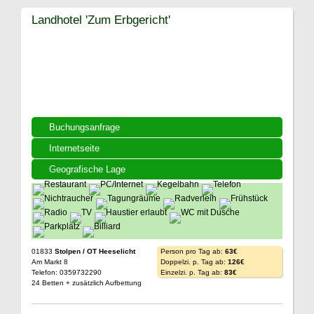
Landhotel 'Zum Erbgericht'
Buchungsanfrage
Internetseite
Geografische Lage
01833
Stolpen / OT Heeselicht
Person pro Tag ab:
63€
Am Markt 8
Doppelzi. p. Tag ab:
126€
Telefon: 0359732290
Einzelzi. p. Tag ab:
83€
24 Betten + zusätzlich Aufbettung