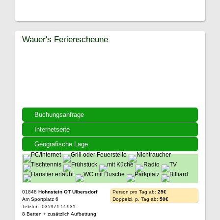
Wauer's Ferienscheune
Buchungsanfrage
Internetseite
Geografische Lage
01848
Hohnstein OT Ulbersdorf
Person pro Tag ab:
25€
Am Sportplatz 6
Doppelzi. p. Tag ab:
50€
Telefon: 035971 55931
8 Betten + zusätzlich Aufbettung