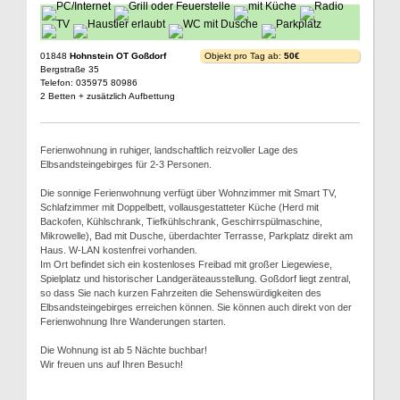
01848
Hohnstein OT Goßdorf
Objekt pro Tag ab:
50€
Bergstraße 35
Telefon: 035975 80986
2 Betten + zusätzlich Aufbettung
Ferienwohnung in ruhiger, landschaftlich reizvoller Lage des
Elbsandsteingebirges für 2-3 Personen.
Die sonnige Ferienwohnung verfügt über Wohnzimmer mit Smart TV,
Schlafzimmer mit Doppelbett, vollausgestatteter Küche (Herd mit
Backofen, Kühlschrank, Tiefkühlschrank, Geschirrspülmaschine,
Mikrowelle), Bad mit Dusche, überdachter Terrasse, Parkplatz direkt am
Haus. W-LAN kostenfrei vorhanden.
Im Ort befindet sich ein kostenloses Freibad mit großer Liegewiese,
Spielplatz und historischer Landgeräteausstellung. Goßdorf liegt zentral,
so dass Sie nach kurzen Fahrzeiten die Sehenswürdigkeiten des
Elbsandsteingebirges erreichen können. Sie können auch direkt von der
Ferienwohnung Ihre Wanderungen starten.
Die Wohnung ist ab 5 Nächte buchbar!
Wir freuen uns auf Ihren Besuch!