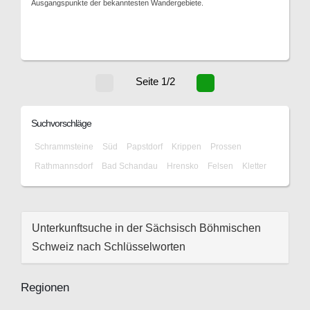
Ausgangspunkte der bekanntesten Wandergebiete.
Seite 1/2
Suchvorschläge
Schrammsteine
Süd
Papstdorf
Krippen
Prossen
Rathmannsdorf
Bad Schandau
Hrensko
Felsen
Kletter
Unterkunftsuche in der Sächsisch Böhmischen
Schweiz nach Schlüsselworten
Regionen