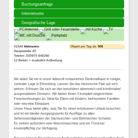
Buchungsanfrage
Internetseite
Geografische Lage
01848
Hohnstein
Objekt pro Tag ab:
90€
Hauptstraße 45
Telefon: 035975 849280
12 Betten + zusätzlich Aufbettung
Wir laden Sie ein in unser liebevoll restauriertes Denkmalhaus in ruhiger,
zentraler Lage in Ehrenberg. Lassen Sie das historische Flair auf sich
wirken. Erfreuen Sie sich an den besonders ideenreich und komfortabel
ausgestatteten Zimmern. Wir bieten Ihnen 3 komplett eingerichtete
Ferienwohnungen an. Ideal für Eltern mit Kindern, befreundete Familien
oder einzelne Ehepaare.
Unser Haus bietet alles, was Sie für einen erholsamen Urlaub brauchen
und ist ein idealer Ausgangspunkt für Ausflüge zu allen
Sehenswürdigkeiten der Sächsischen- und Böhmischen Schweiz.
Es stehen außerdem eine Waschmaschine und ein Trockner
kostenpflichtig zur Verfügung.