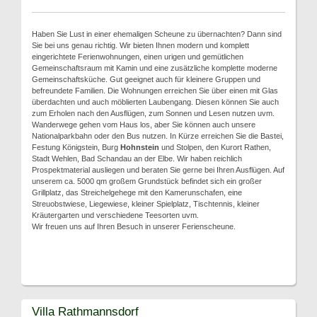
Haben Sie Lust in einer ehemaligen Scheune zu übernachten? Dann sind
Sie bei uns genau richtig. Wir bieten Ihnen modern und komplett
eingerichtete Ferienwohnungen, einen urigen und gemütlichen
Gemeinschaftsraum mit Kamin und eine zusätzliche komplette moderne
Gemeinschaftsküche. Gut geeignet auch für kleinere Gruppen und
befreundete Familien. Die Wohnungen erreichen Sie über einen mit Glas
überdachten und auch möblierten Laubengang. Diesen können Sie auch
zum Erholen nach den Ausflügen, zum Sonnen und Lesen nutzen uvm.
Wanderwege gehen vom Haus los, aber Sie können auch unsere
Nationalparkbahn oder den Bus nutzen. In Kürze erreichen Sie die Bastei,
Festung Königstein, Burg
Hohnstein
und Stolpen, den Kurort Rathen,
Stadt Wehlen, Bad Schandau an der Elbe. Wir haben reichlich
Prospektmaterial ausliegen und beraten Sie gerne bei Ihren Ausflügen. Auf
unserem ca. 5000 qm großem Grundstück befindet sich ein großer
Grillplatz, das Streichelgehege mit den Kamerunschafen, eine
Streuobstwiese, Liegewiese, kleiner Spielplatz, Tischtennis, kleiner
Kräutergarten und verschiedene Teesorten uvm.
Wir freuen uns auf Ihren Besuch in unserer Ferienscheune.
Villa Rathmannsdorf