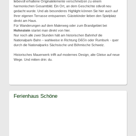
liebevoll erhaltene Originalelemente verschmelzen zu einem
harmonischen Gesamtbild. Ein Ort, an dem Geschichte stilvoll neu
gedacht wurde. Und als besonderes Highlight können Sie hier auch auf
Ihrer eigenen Terrasse entspannen. Gästekinder lieben den Spielplatz
direkt am Haus.
Für Wanderungen auf dem Malerweg oder zum Brandgebiet bei
Hohnstein
startet man direkt von hier.
Nur noch alle zwei Stunden hält am historischen Bahnhof die
Nationalpark-Bahn – wahlweise in Richtung Děčín oder Rumburk - quer
durch die Nationalparks Sächsische und Böhmische Schweiz.
Historisches Mauerwerk trifft auf modernes Design, alte Gleise auf neue
Wege. Und mitten drin: du.
Ferienhaus Schöne