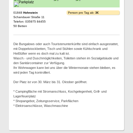
01848
Hohnstein
Person pro Tag ab:
3€
Schandauer Straße 11
Telefon: 035975 84455
50 Betten
Die Bungalows oder auch Touristenunterkünfte sind einfach ausgestattet,
mit Doppelstockbetten, Tisch und Stühlen sowie Kühlschrank und
Heißlüfter wenn es doch mal zu kalt ist.
Wasch.- und Duschmöglichkeiten, Toiletten stehen im Sozialgebäude und
den Sanitärcontainer zur Verfügung.
Ihr Wohnwagen kann bei uns über die Wintermonate stehen bleiben, es
wird jeden Tag kontrolliert.
Der Platz ist von 30. März bis 31. Oktober geöffnet.
* Campingfläche mit Stromanschluss, Kochgelegenheit, Grill- und
Lagerfeuerplatz
* Shopangebot, Zeitungsservice, Parkflächen
* Elektroanschlüsse, Waschmaschine