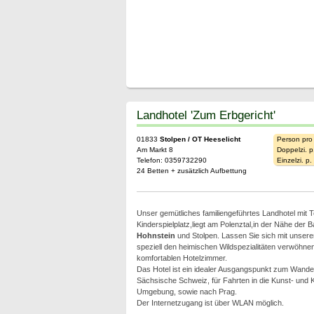
Landhotel 'Zum Erbgericht'
01833
Stolpen / OT Heeselicht
Person pro
Am Markt 8
Doppelzi. p
Telefon: 0359732290
Einzelzi. p
24 Betten + zusätzlich Aufbettung
Unser gemütliches familiengeführtes Landhotel mit 
Kinderspielplatz,liegt am Polenztal,in der Nähe der 
Hohnstein
und Stolpen. Lassen Sie sich mit unser
speziell den heimischen Wildspezialitäten verwöhne
komfortablen Hotelzimmer.
Das Hotel ist ein idealer Ausgangspunkt zum Wander
Sächsische Schweiz, für Fahrten in die Kunst- und 
Umgebung, sowie nach Prag.
Der Internetzugang ist über WLAN möglich.