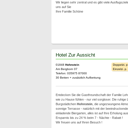
Wir liegen sehr zentral und es gibt viele Ausflugszie
uns auf Sie
Ihre Familie Schöne
Hotel Zur Aussicht
01848
Hohnstein
Doppelzi. p
Am Bergborn 07
Einzelzi. p
Telefon: 035975 87000
30 Betten + zusätzlich Aufbettung
Entdecken Sie die Gastfreundschaft der Familie Le
wie zu Hause fühlen - nur viel sorgloser. Die ruhig
Burgstädtchen
Hohnstein
, die ungezwungene Atmo
sonnige Terrasse - natürlich mit der beeindruckende
einladende Biergarten, alles ist auf Ihre Erholung aus
Ersparnis bis zu 24 % beim 7 - Nächte - Rabatt !
Wir freuen uns auf Ihren Besuch !