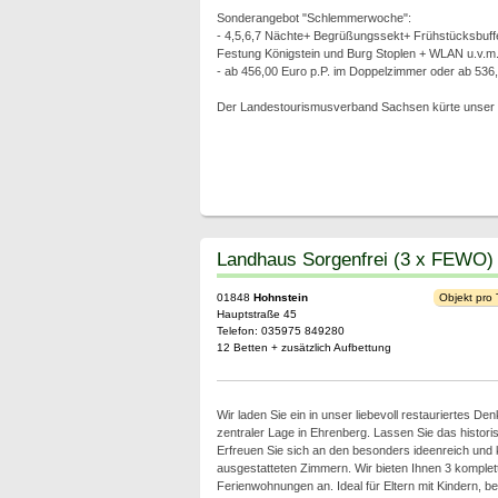
Sonderangebot "Schlemmerwoche":
- 4,5,6,7 Nächte+ Begrüßungssekt+ Frühstücksbuffet+
Festung Königstein und Burg Stoplen + WLAN u.v.m
- ab 456,00 Euro p.P. im Doppelzimmer oder ab 536
Der Landestourismusverband Sachsen kürte unser H
Landhaus Sorgenfrei (3 x FEWO)
01848
Hohnstein
Objekt pro
Hauptstraße 45
Telefon: 035975 849280
12 Betten + zusätzlich Aufbettung
Wir laden Sie ein in unser liebevoll restauriertes De
zentraler Lage in Ehrenberg. Lassen Sie das historis
Erfreuen Sie sich an den besonders ideenreich und 
ausgestatteten Zimmern. Wir bieten Ihnen 3 komplett
Ferienwohnungen an. Ideal für Eltern mit Kindern, b