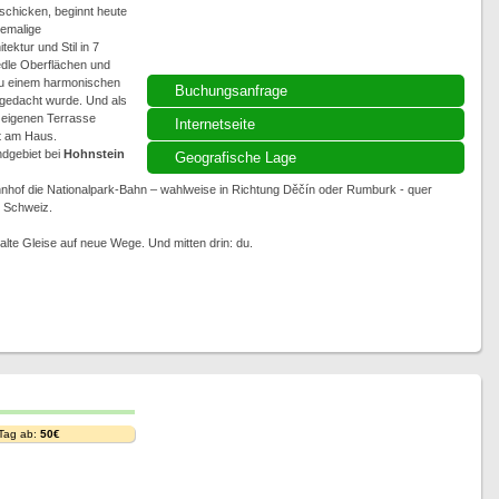
schicken, beginnt heute
hemalige
ktur und Stil in 7
dle Oberflächen und
 zu einem harmonischen
Buchungsanfrage
 gedacht wurde. Und als
r eigenen Terrasse
Internetseite
kt am Haus.
dgebiet bei
Hohnstein
Geografische Lage
hnhof die Nationalpark-Bahn – wahlweise in Richtung Děčín oder Rumburk - quer
 Schweiz.
alte Gleise auf neue Wege. Und mitten drin: du.
 Tag ab:
50€