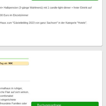
 Halbpension (3-gänge Wahlmenü) mit 1 candle-light-dinner + freier Eintritt auf
.
,00 Euro im Einzelzimmer
aus zum "Gästeliebling 2023 von ganz Sachsen" in der Kategorie "Hotels".
 Tag ab:
90€
nkmalhaus in ruhiger,
che Flair auf sich wirken.
komfortabel
 eingerichtete
efreundete Familien oder
Buchungsanfrage