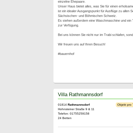
einzelne Ehepaare.
Unser Haus bietet alles, was Sie für einen erholsa
ist ein idealer Ausgangspunkt für Ausflüge zu allen
Sächsischen- und Böhmischen Schweiz.
Es stehen außerdem eine Waschmaschine und ein Tr
zur Verfügung.
Bei uns können Sie nicht nur im Trabi schlafen, son
Wir freuen uns auf Ihren Besuch!
#bauernhof
Villa Rathmannsdorf
01814
Rathmannsdorf
Objekt pro
Hohnsteiner Straße 9 & 11
Telefon: 01755259158
24 Betten