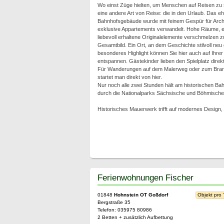
Wo einst Züge hielten, um Menschen auf Reisen zu 
eine andere Art von Reise: die in den Urlaub. Das e
Bahnhofsgebäude wurde mit feinem Gespür für Archite
exklusive Appartements verwandelt. Hohe Räume, e
liebevoll erhaltene Originalelemente verschmelzen
Gesamtbild. Ein Ort, an dem Geschichte stilvoll neu
besonderes Highlight können Sie hier auch auf Ihre
entspannen. Gästekinder lieben den Spielplatz dire
Für Wanderungen auf dem Malerweg oder zum Bran
startet man direkt von hier.
Nur noch alle zwei Stunden hält am historischen Ba
durch die Nationalparks Sächsische und Böhmische
Historisches Mauerwerk trifft auf modernes Design, 
Ferienwohnungen Fischer
01848
Hohnstein OT Goßdorf
Objekt pro
Bergstraße 35
Telefon: 035975 80986
2 Betten + zusätzlich Aufbettung