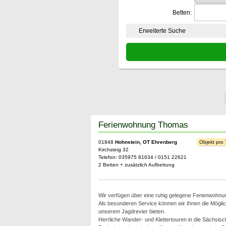
Betten:
Erweiterte Suche
Ferienwohnung Thomas
01848
Hohnstein, OT Ehrenberg
Objekt pro
Kirchsteig 32
Telefon: 035975 81634 / 0151 22621
2 Betten + zusätzlich Aufbettung
Wir verfügen über eine ruhig gelegene Ferienwohnun
Als besonderen Service können wir Ihnen die Möglic
unserem Jagdrevier bieten.
Herrliche Wander- und Klettertouren in die Sächsis