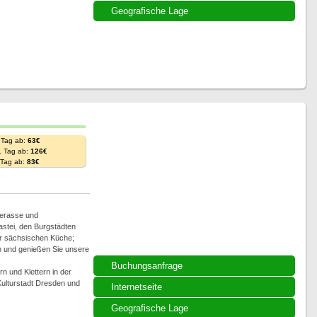
Geografische Lage
 Tag ab:
63€
. Tag ab:
126€
. Tag ab:
83€
Terasse und
Bastei, den Burgstädten
er sächsischen Küche;
n und genießen Sie unsere
Buchungsanfrage
n und Klettern in der
Kulturstadt Dresden und
Internetseite
Geografische Lage