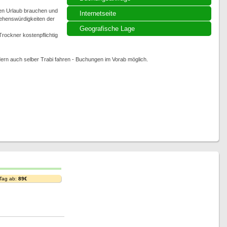
men Urlaub brauchen und
Internetseite
 Sehenswürdigkeiten der
Geografische Lage
ockner kostenpflichtig
dern auch selber Trabi fahren - Buchungen im Vorab möglich.
 Tag ab:
89€