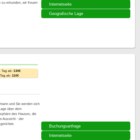
le zu erkunden, wir freuen
Internetseite
Geografische Lage
. Tag ab:
130€
. Tag ab:
110€
hmann und Sie werden sich
e Lage über dem
sphäre des Hauses, die
n Aussicht - der
gerichtet.
Buchungsanfrage
Internetseite