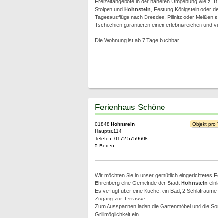
Freizeitangebote in der näheren Umgebung wie z. B.
Stolpen und
Hohnstein
, Festung Königstein oder d
Tagesausflüge nach Dresden, Pillnitz oder Meißen s
Tschechien garantieren einen erlebnisreichen und vie
Die Wohnung ist ab 7 Tage buchbar.
Ferienhaus Schöne
01848
Hohnstein
Objekt pro
Hauptsr.114
Telefon: 0172 5759608
5 Betten
Wir möchten Sie in unser gemütlich eingerichtetes 
Ehrenberg eine Gemeinde der Stadt
Hohnstein
einl
Es verfügt über eine Küche, ein Bad, 2 Schlafräume
Zugang zur Terrasse.
Zum Ausspannen laden die Gartenmöbel und die So
Grillmöglichkeit ein.