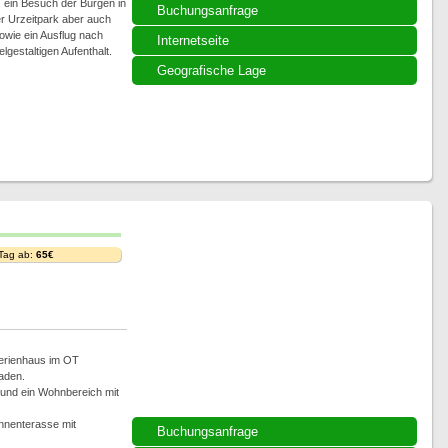
 ein Besuch der Burgen in
Buchungsanfrage
er Urzeitpark aber auch
owie ein Ausflug nach
Internetseite
lgestaltigen Aufenthalt.
Geografische Lage
 Tag ab:
65€
Ferienhaus im OT
aden.
 und ein Wohnbereich mit
nnenterasse mit
Buchungsanfrage