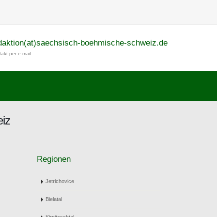
daktion(at)saechsisch-boehmische-schweiz.de
akt per e-mail
eiz
Regionen
Jetrichovice
Bielatal