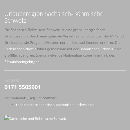
Urlaubsregion Sächsisch-Böhmische
Schweiz
Die Sächsisch-Böhmische Schweiz ist eine grenzübergreifende
Urlaubsregion. Durch eine optimale Verkehrsanbindung über die A17 sind
Großstädte wie Prag und Dresden nur ein bis zwei Stunden entfernt. Die
Sächsische Schweiz
bildet gemeinsam mit der
Böhmischen Schweiz
eine
großflächige, grenzüberschreitende Nationalparkzone innerhalb des
Elbsandsteingebirges
.
Kontakt
0171 5505901
International: (+49) 171 5505901
redaktion(at)saechsisch-boehmische-schweiz.de