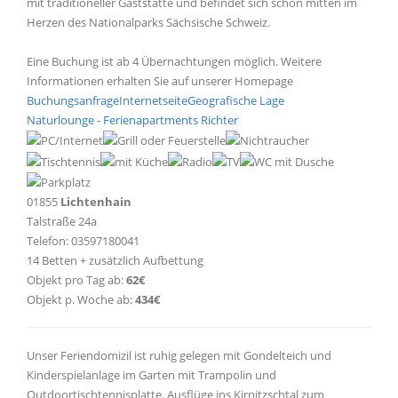
mit traditioneller Gaststätte und befindet sich schon mitten im
Herzen des Nationalparks Sächsische Schweiz.
Eine Buchung ist ab 4 Übernachtungen möglich. Weitere
Informationen erhalten Sie auf unserer Homepage
Buchungsanfrage
Internetseite
Geografische Lage
Naturlounge - Ferienapartments Richter
01855
Lichtenhain
Talstraße 24a
Telefon: 03597180041
14 Betten + zusätzlich Aufbettung
Objekt pro Tag ab:
62€
Objekt p. Woche ab:
434€
Unser Feriendomizil ist ruhig gelegen mit Gondelteich und
Kinderspielanlage im Garten mit Trampolin und
Outdoortischtennisplatte. Ausflüge ins Kirnitzschtal zum