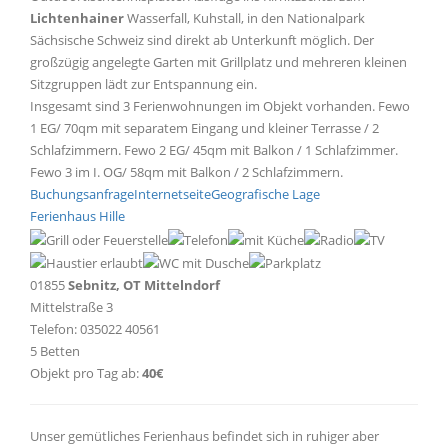
Lichtenhainer
Wasserfall, Kuhstall, in den Nationalpark
Sächsische Schweiz sind direkt ab Unterkunft möglich. Der
großzügig angelegte Garten mit Grillplatz und mehreren kleinen
Sitzgruppen lädt zur Entspannung ein.
Insgesamt sind 3 Ferienwohnungen im Objekt vorhanden. Fewo
1 EG/ 70qm mit separatem Eingang und kleiner Terrasse / 2
Schlafzimmern. Fewo 2 EG/ 45qm mit Balkon / 1 Schlafzimmer.
Fewo 3 im I. OG/ 58qm mit Balkon / 2 Schlafzimmern.
Buchungsanfrage
Internetseite
Geografische Lage
Ferienhaus Hille
01855
Sebnitz, OT Mittelndorf
Mittelstraße 3
Telefon: 035022 40561
5 Betten
Objekt pro Tag ab:
40€
Unser gemütliches Ferienhaus befindet sich in ruhiger aber