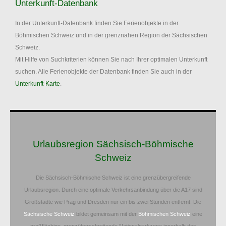
Unterkunft-Datenbank
In der Unterkunft-Datenbank finden Sie Ferienobjekte in der
Böhmischen Schweiz und in der grenznahen Region der Sächsischen
Schweiz.
Mit Hilfe von Suchkriterien können Sie nach Ihrer optimalen Unterkunft
suchen. Alle Ferienobjekte der Datenbank finden Sie auch in der
Unterkunft-Karte
.
Urlaubsregion Sächsisch-Böhmische
Schweiz
Die Sächsisch-Böhmische Schweiz ist eine grenzübergreifende
Urlaubsregion. Durch eine optimale Verkehrsanbindung über die A17 sind
Großstädte wie Prag und Dresden nur ein bis zwei Stunden entfernt. Die
Sächsische Schweiz
bildet gemeinsam mit der
Böhmischen Schweiz
eine