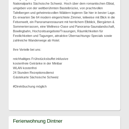
Nationalparks Sächsische Schweiz. Hoch über dem romantischen Elbtal,
umgeben von der weltberühmten Basteibrücke, von prachtvollen
Tafelbergen und geheimnisvollen Wäldern logieren Sie hier in bester Lage.
Es erwarten Sie 64 modern eingerichtete Zimmer, teilweise mit Blick in die
Felsenwelt, ein Panoramarestaurant mit herrlichem Elbblick, Biergärten &
Sommerterrassen, eine Wellness-Oase und Panorama-Saunalandschaft,
Bowlingbahn, Hochzeitsangebote/Trauungen, Räumlichkeiten für
Festlichkeiten und Tagungen, attraktive Übernachtungs-Specials sowie
zahlreiche Wanderwege ab Hotel.
Ihre Vorteile bei uns:
reichhaltiges Frühstücksbuffet inklusive
kostenfreie Getränke in der Minibar
WLAN kostenfrei
24 Stunden Rezeptionsdienst
Gästekarte Sächsische Schweiz
#Direktbuchung möglich
Ferienwohnung Dintner