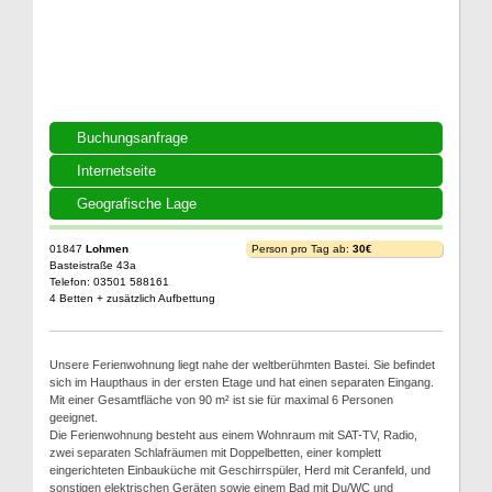
Buchungsanfrage
Internetseite
Geografische Lage
01847
Lohmen
Person pro Tag ab:
30€
Basteistraße 43a
Telefon: 03501 588161
4 Betten + zusätzlich Aufbettung
Unsere Ferienwohnung liegt nahe der weltberühmten Bastei. Sie befindet
sich im Haupthaus in der ersten Etage und hat einen separaten Eingang.
Mit einer Gesamtfläche von 90 m² ist sie für maximal 6 Personen
geeignet.
Die Ferienwohnung besteht aus einem Wohnraum mit SAT-TV, Radio,
zwei separaten Schlafräumen mit Doppelbetten, einer komplett
eingerichteten Einbauküche mit Geschirrspüler, Herd mit Ceranfeld, und
sonstigen elektrischen Geräten sowie einem Bad mit Du/WC und