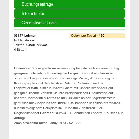
Buchungsanfrage
Internetseite
Geografische Lage
01847
Lohmen
Objekt pro Tag ab:
45€
Mühlenstrasse 3
Telefon: 03501 588445
4 Betten
Unsere ca. 60 qm große Ferienwohnung befindet sich auf einem ruhig
gelegenem Grundstück. Sie liegt im Erdgeschoß und ist über einen
separaten Eingang erreichbar. Die sonnige Wiese, der kleine eigene
Kinderspielplatz mit Sandkasten, Rutsche, Schaukel und die
Lagerfeuerstätte sind für unsere Gäste mit Kindern besonders gut
geeignet. Abends können Sie Ihre ereignisreichen Urlaubstage auf
unserer überdachten Terrasse mit Grill oder an der Lagerfeuerstelle
gemütlich ausklingen lassen. Ihren PKW können Sie selbstverständlich
auf einem eigenem Parkplatz im Grundstück abstellen. Der
Regionalbahnhof
Lohmen
ist etwa 10 Gehminuten entfernt. Haustier auf
Anfrage.
Auch erreichbar unter Handy 0173-3527553.