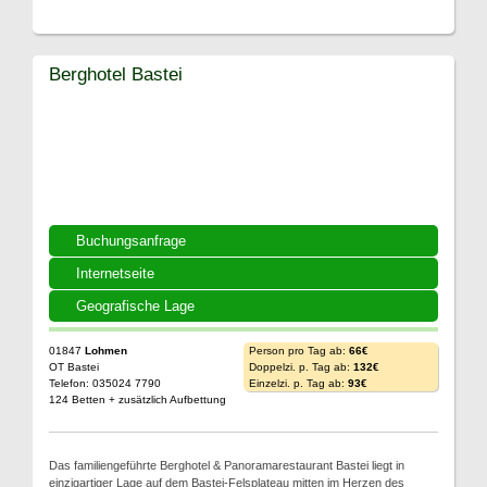
Berghotel Bastei
Buchungsanfrage
Internetseite
Geografische Lage
01847
Lohmen
Person pro Tag ab:
66€
OT Bastei
Doppelzi. p. Tag ab:
132€
Telefon: 035024 7790
Einzelzi. p. Tag ab:
93€
124 Betten + zusätzlich Aufbettung
Das familiengeführte Berghotel & Panoramarestaurant Bastei liegt in
einzigartiger Lage auf dem Bastei-Felsplateau mitten im Herzen des