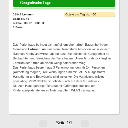
Geografische Lage
01847
Lohmen
Objekt pro Tag ab:
40€
Basteistr. 48
Telefon: 03501 588603
8 Betten
Das Ferienhaus befindet sich auf einem ehemaligen Bauernhof in der
Gemeinde
Lohmen
. Auf unserem Grundstück betreiben wir in kleinem
Rahmen Hobbylandwirtschaft, so dass Sie bei uns die Gelegenheit zu
Beobachten und Streicheln der Tiere haben. Unser Grundstück liegt im
Zentrum des Ortes an einem wenig befahrenen Weg.
Das Ferienhaus besteht aus 3 Ferienwohnungen für 2-4 Personen
(Aufbettung möglich). Alle Wohnungen sind mit Sat-TV ausgestattet.
Handtücher und Bettwäsche sind inclusive. Die Vermietung erfolgt
ganzjährig. PKW-Stellplätze befinden sich auf dem Grundstück.
Die zum Haus gehörige Terasse mit Grillmöglichkeit und ein
Kinderspielplatz stehen zu Nutzung offen. WLAN verfügbar.
Seite 1/1