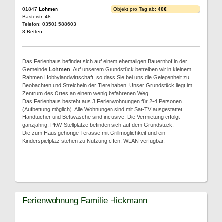
01847
Lohmen
Objekt pro Tag ab:
40€
Basteistr. 48
Telefon: 03501 588603
8 Betten
Das Ferienhaus befindet sich auf einem ehemaligen Bauernhof in der
Gemeinde
Lohmen
. Auf unserem Grundstück betreiben wir in kleinem
Rahmen Hobbylandwirtschaft, so dass Sie bei uns die Gelegenheit zu
Beobachten und Streicheln der Tiere haben. Unser Grundstück liegt im
Zentrum des Ortes an einem wenig befahrenen Weg.
Das Ferienhaus besteht aus 3 Ferienwohnungen für 2-4 Personen
(Aufbettung möglich). Alle Wohnungen sind mit Sat-TV ausgestattet.
Handtücher und Bettwäsche sind inclusive. Die Vermietung erfolgt
ganzjährig. PKW-Stellplätze befinden sich auf dem Grundstück.
Die zum Haus gehörige Terasse mit Grillmöglichkeit und ein
Kinderspielplatz stehen zu Nutzung offen. WLAN verfügbar.
Ferienwohnung Familie Hickmann