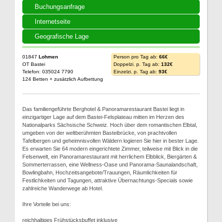
Buchungsanfrage
Internetseite
Geografische Lage
01847
Lohmen
Person pro Tag ab:
66€
OT Bastei
Doppelzi. p. Tag ab:
132€
Telefon: 035024 7790
Einzelzi. p. Tag ab:
93€
124 Betten + zusätzlich Aufbettung
Das familiengeführte Berghotel & Panoramarestaurant Bastei liegt in
einzigartiger Lage auf dem Bastei-Felsplateau mitten im Herzen des
Nationalparks Sächsische Schweiz. Hoch über dem romantischen Elbtal,
umgeben von der weltberühmten Basteibrücke, von prachtvollen
Tafelbergen und geheimnisvollen Wäldern logieren Sie hier in bester Lage.
Es erwarten Sie 64 modern eingerichtete Zimmer, teilweise mit Blick in die
Felsenwelt, ein Panoramarestaurant mit herrlichem Elbblick, Biergärten &
Sommerterrassen, eine Wellness-Oase und Panorama-Saunalandschaft,
Bowlingbahn, Hochzeitsangebote/Trauungen, Räumlichkeiten für
Festlichkeiten und Tagungen, attraktive Übernachtungs-Specials sowie
zahlreiche Wanderwege ab Hotel.
Ihre Vorteile bei uns:
reichhaltiges Frühstücksbuffet inklusive