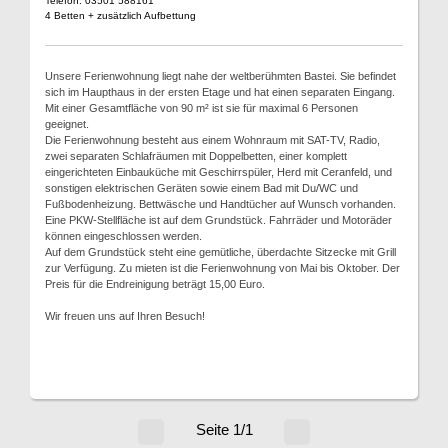
Telefon: 03501 588161
4 Betten + zusätzlich Aufbettung
Unsere Ferienwohnung liegt nahe der weltberühmten Bastei. Sie befindet
sich im Haupthaus in der ersten Etage und hat einen separaten Eingang.
Mit einer Gesamtfläche von 90 m² ist sie für maximal 6 Personen
geeignet.
Die Ferienwohnung besteht aus einem Wohnraum mit SAT-TV, Radio,
zwei separaten Schlafräumen mit Doppelbetten, einer komplett
eingerichteten Einbauküche mit Geschirrspüler, Herd mit Ceranfeld, und
sonstigen elektrischen Geräten sowie einem Bad mit Du/WC und
Fußbodenheizung. Bettwäsche und Handtücher auf Wunsch vorhanden.
Eine PKW-Stellfläche ist auf dem Grundstück. Fahrräder und Motoräder
können eingeschlossen werden.
Auf dem Grundstück steht eine gemütliche, überdachte Sitzecke mit Grill
zur Verfügung. Zu mieten ist die Ferienwohnung von Mai bis Oktober. Der
Preis für die Endreinigung beträgt 15,00 Euro.
Wir freuen uns auf Ihren Besuch!
Seite 1/1