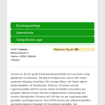
Buchungsanfrage
Internetseite
Geografische Lage
01847
Lohmen
Objekt pro Tag ab:
45€
Mühlenstrasse 3
Telefon: 03501 588445
4 Betten
Unsere ca. 60 qm große Ferienwohnung befindet sich auf einem ruhig
gelegenem Grundstück. Sie liegt im Erdgeschoß und ist über einen
separaten Eingang erreichbar. Die sonnige Wiese, der kleine eigene
Kinderspielplatz mit Sandkasten, Rutsche, Schaukel und die
Lagerfeuerstätte sind für unsere Gäste mit Kindern besonders gut
geeignet. Abends können Sie Ihre ereignisreichen Urlaubstage auf
unserer überdachten Terrasse mit Grill oder an der Lagerfeuerstelle
gemütlich ausklingen lassen. Ihren PKW können Sie selbstverständlich
auf einem eigenem Parkplatz im Grundstück abstellen. Der