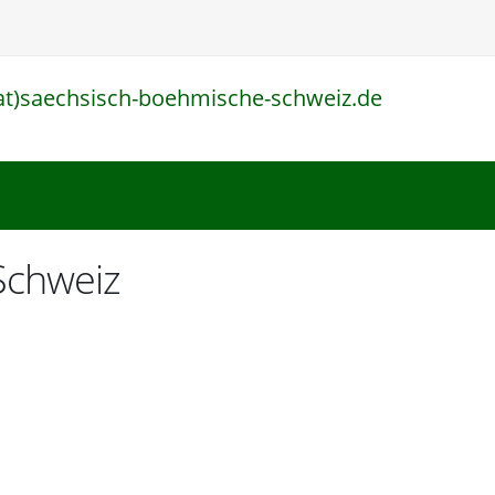
at)saechsisch-boehmische-schweiz.de
l
Schweiz