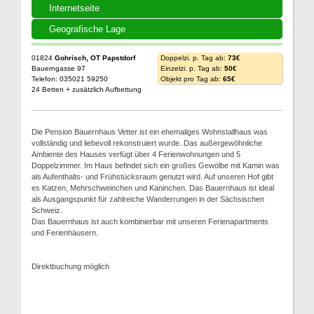
Internetseite
Geografische Lage
01824
Gohrisch, OT Papstdorf
Doppelzi. p. Tag ab:
73€
Bauerngasse 97
Einzelzi. p. Tag ab:
50€
Telefon: 035021 59250
Objekt pro Tag ab:
65€
24 Betten + zusätzlich Aufbettung
Die Pension Bauernhaus Vetter ist ein ehemaliges Wohnstallhaus was
vollständig und liebevoll rekonstruiert wurde. Das außergewöhnliche
Ambiente des Hauses verfügt über 4 Ferienwohnungen und 5
Doppelzimmer. Im Haus befindet sich ein großes Gewölbe mit Kamin was
als Aufenthalts- und Frühstücksraum genutzt wird. Auf unseren Hof gibt
es Katzen, Mehrschweinchen und Kaninchen. Das Bauernhaus ist ideal
als Ausgangspunkt für zahlreiche Wanderrungen in der Sächsischen
Schweiz.
Das Bauernhaus ist auch kombinierbar mit unseren Ferienapartments
und Ferienhäusern.
Direktbuchung möglich