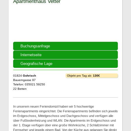
Apartmenthaus Vetter
Buchungsanfrage
Internetseite
Geografische Lage
01824
Gohrisch
Objekt pro Tag ab:
130€
Bauerngasse 97
Telefon: 035021 59250
22 Betten
In unserem neuen Feriendomizil haben wir 5 hochwertige
Ferienapartments eingerichtet. Die Ferienapartments befinden sich jeweils
im Erdgeschoss, Mittelgeschoss und Dachgeschoss und verfügen alle
über Fußbodenheizung und WLAN. Die Apartments im Erdgeschoss und
der 1. Etage verfügen über eine große Wohnküche, 2 Schlafzimmer mit
Fernseher und jeweils einem Bad. Von der Küche aus gelangen Sie direkt