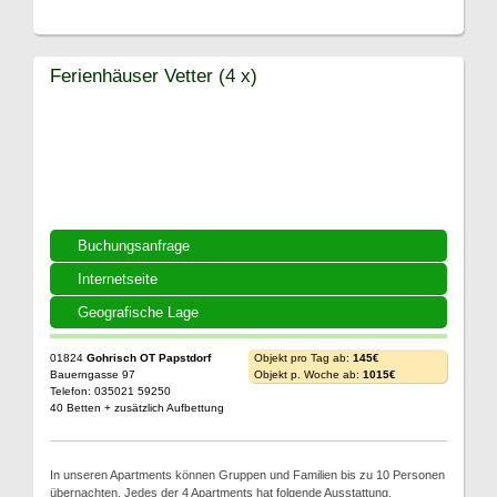
Ferienhäuser Vetter (4 x)
Buchungsanfrage
Internetseite
Geografische Lage
01824
Gohrisch OT Papstdorf
Objekt pro Tag ab:
145€
Bauerngasse 97
Objekt p. Woche ab:
1015€
Telefon: 035021 59250
40 Betten + zusätzlich Aufbettung
In unseren Apartments können Gruppen und Familien bis zu 10 Personen
übernachten. Jedes der 4 Apartments hat folgende Ausstattung.