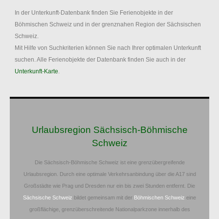
In der Unterkunft-Datenbank finden Sie Ferienobjekte in der
Böhmischen Schweiz und in der grenznahen Region der Sächsischen
Schweiz.
Mit Hilfe von Suchkriterien können Sie nach Ihrer optimalen Unterkunft
suchen. Alle Ferienobjekte der Datenbank finden Sie auch in der
Unterkunft-Karte
.
Urlaubsregion Sächsisch-Böhmische
Schweiz
Die Sächsisch-Böhmische Schweiz ist eine grenzübergreifende
Urlaubsregion. Durch eine optimale Verkehrsanbindung über die A17 sind
Großstädte wie Prag und Dresden nur ein bis zwei Stunden entfernt. Die
Sächsische Schweiz
bildet gemeinsam mit der
Böhmischen Schweiz
eine
großflächige, grenzüberschreitende Nationalparkzone innerhalb des