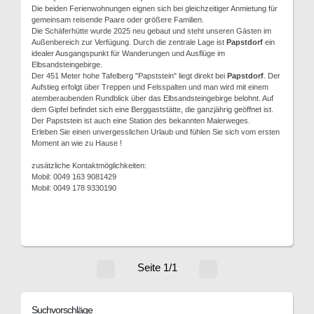
Die beiden Ferienwohnungen eignen sich bei gleichzeitiger Anmietung für
gemeinsam reisende Paare oder größere Familien.
Die Schäferhütte wurde 2025 neu gebaut und steht unseren Gästen im
Außenbereich zur Verfügung. Durch die zentrale Lage ist
Papstdorf
ein
idealer Ausgangspunkt für Wanderungen und Ausflüge im
Elbsandsteingebirge.
Der 451 Meter hohe Tafelberg "Papststein" liegt direkt bei
Papstdorf
. Der
Aufstieg erfolgt über Treppen und Felsspalten und man wird mit einem
atemberaubenden Rundblick über das Elbsandsteingebirge belohnt. Auf
dem Gipfel befindet sich eine Berggaststätte, die ganzjährig geöffnet ist.
Der Papststein ist auch eine Station des bekannten Malerweges.
Erleben Sie einen unvergesslichen Urlaub und fühlen Sie sich vom ersten
Moment an wie zu Hause !
zusätzliche Kontaktmöglichkeiten:
Mobil: 0049 163 9081429
Mobil: 0049 178 9330190
Seite 1/1
Suchvorschläge