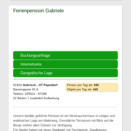
Ferienpension Gabriele
Buchungsanfrage
Internetseite
Geografische Lage
01824
Gohrisch , OT Papstdorf
Person pro Tag ab:
26€
Bauerngasse 91 A
Objekt pro Tag ab:
44€
Telefon: 035021 - 67286
22 Betten + zusätzlich Aufbettung
Unsere familiär geführte Pension ist ein Nichtraucherhaus in ruhiger und
waldreicher Lage am Malerweg. Gemütliche Terrassen mit Blick auf die
Berge stehen allen Gästen zur Verfügung.
Für Kinder haben wir einen Spielplatz mit Tischtennis, Sandkasten,