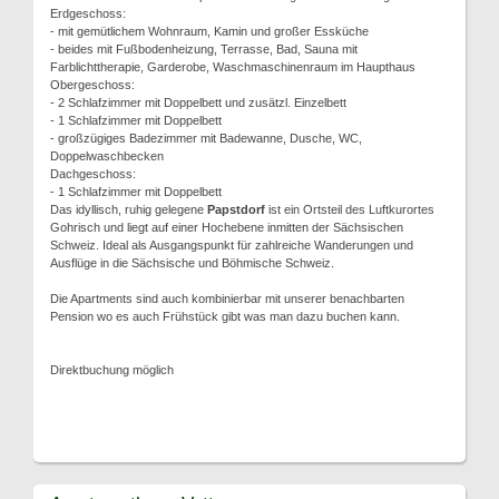
Erdgeschoss:
- mit gemütlichem Wohnraum, Kamin und großer Essküche
- beides mit Fußbodenheizung, Terrasse, Bad, Sauna mit
Farblichttherapie, Garderobe, Waschmaschinenraum im Haupthaus
Obergeschoss:
- 2 Schlafzimmer mit Doppelbett und zusätzl. Einzelbett
- 1 Schlafzimmer mit Doppelbett
- großzügiges Badezimmer mit Badewanne, Dusche, WC,
Doppelwaschbecken
Dachgeschoss:
- 1 Schlafzimmer mit Doppelbett
Das idyllisch, ruhig gelegene
Papstdorf
ist ein Ortsteil des Luftkurortes
Gohrisch und liegt auf einer Hochebene inmitten der Sächsischen
Schweiz. Ideal als Ausgangspunkt für zahlreiche Wanderungen und
Ausflüge in die Sächsische und Böhmische Schweiz.
Die Apartments sind auch kombinierbar mit unserer benachbarten
Pension wo es auch Frühstück gibt was man dazu buchen kann.
Direktbuchung möglich