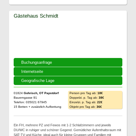
Gästehaus Schmidt
Buchungsanfrage
Internetseite
Geografische Lage
01824
Gohrisch, OT Papstdorf
Person pro Tag ab:
18€
Bauerngasse 91
Doppelzi. p. Tag ab:
38€
Telefon: 035021 67945
Einzelzi. p. Tag ab:
22€
15 Betten + zusätzlich Aufbettung
Objekt pro Tag ab:
36€
Ein FH, mehrere PZ und Fewos mit 1-2 Schlafzimmern und jeweils
DU/WC in ruhiger und schöner Gegend. Gemütlicher Aufenthaltsraum mit
SAT-TV und Küche, ideal auch für kleine Gruppen und Familien mit