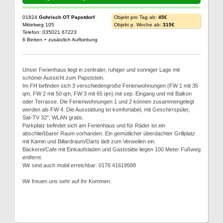
01824
Gohrisch OT Papstdorf
Objekt pro Tag ab:
45€
Mittelweg 105
Objekt p. Woche ab:
315€
Telefon: 035021 67223
6 Betten + zusätzlich Aufbettung
Unser Ferienhaus liegt in zentraler, ruhiger und sonniger Lage mit
schöner Aussicht zum Papststein.
Im FH befinden sich 3 verschiedengroße Ferienwohnungen (FW 1 mit 35
qm, FW 2 mit 50 qm, FW 3 mit 65 qm) mit sep. Eingang und mit Balkon
oder Terrasse. Die Ferienwohnungen 1 und 2 können zusammengelegt
werden als FW 4. Die Ausstattung ist komfortabel, mit Geschirrspüler,
Sat-TV 32", WLAN gratis.
Parkplatz befindet sich am Ferienhaus und für Räder ist ein
abschließbarer Raum vorhanden. Ein gemütlicher überdachter Grillplatz
mit Kamin und Billardraum/Darts lädt zum Verweilen ein.
Bäckerei/Cafe mit Einkaufsladen und Gaststätte liegen 100 Meter Fußweg
entfernt.
Wir sind auch mobil erreichbar: 0176 41619588
Wir freuen uns sehr auf Ihr Kommen.