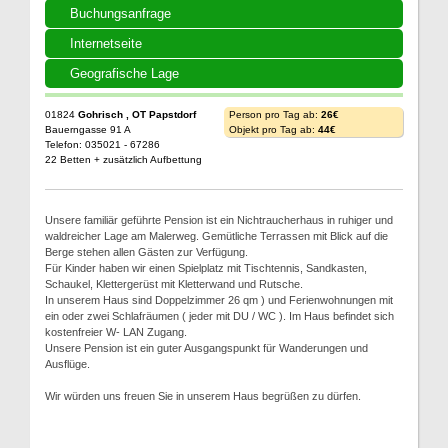
Buchungsanfrage
Internetseite
Geografische Lage
01824
Gohrisch , OT Papstdorf
Person pro Tag ab:
26€
Bauerngasse 91 A
Objekt pro Tag ab:
44€
Telefon: 035021 - 67286
22 Betten + zusätzlich Aufbettung
Unsere familiär geführte Pension ist ein Nichtraucherhaus in ruhiger und
waldreicher Lage am Malerweg. Gemütliche Terrassen mit Blick auf die
Berge stehen allen Gästen zur Verfügung.
Für Kinder haben wir einen Spielplatz mit Tischtennis, Sandkasten,
Schaukel, Klettergerüst mit Kletterwand und Rutsche.
In unserem Haus sind Doppelzimmer 26 qm ) und Ferienwohnungen mit
ein oder zwei Schlafräumen ( jeder mit DU / WC ). Im Haus befindet sich
kostenfreier W- LAN Zugang.
Unsere Pension ist ein guter Ausgangspunkt für Wanderungen und
Ausflüge.
Wir würden uns freuen Sie in unserem Haus begrüßen zu dürfen.