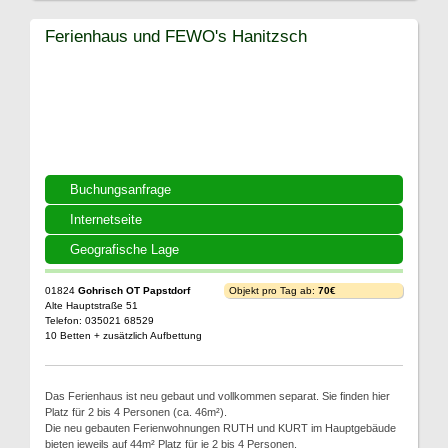
Ferienhaus und FEWO's Hanitzsch
Buchungsanfrage
Internetseite
Geografische Lage
01824
Gohrisch OT Papstdorf
Objekt pro Tag ab:
70€
Alte Hauptstraße 51
Telefon: 035021 68529
10 Betten + zusätzlich Aufbettung
Das Ferienhaus ist neu gebaut und vollkommen separat. Sie finden hier
Platz für 2 bis 4 Personen (ca. 46m²).
Die neu gebauten Ferienwohnungen RUTH und KURT im Hauptgebäude
bieten jeweils auf 44m² Platz für je 2 bis 4 Personen.