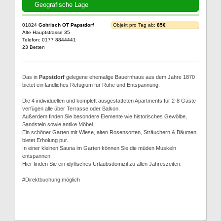
Geografische Lage
01824
Gohrisch OT Papstdorf
Objekt pro Tag ab:
85€
Alte Hauptstrasse 35
Telefon: 0177 8844441
23 Betten
Das in
Papstdorf
gelegene ehemalige Bauernhaus aus dem Jahre 1870
bietet ein ländliches Refugium für Ruhe und Entspannung.
Die 4 individuellen und komplett ausgestatteten Apartments für 2-8 Gäste
verfügen alle über Terrasse oder Balkon.
Außerdem finden Sie besondere Elemente wie historisches Gewölbe,
Sandstein sowie antike Möbel.
Ein schöner Garten mit Wiese, alten Rosensorten, Sträuchern & Bäumen
bietet Erholung pur.
In einer kleinen Sauna im Garten können Sie die müden Muskeln
entspannen.
Hier finden Sie ein idyllisches Urlaubsdomizil zu allen Jahreszeiten.
#Direktbuchung möglich