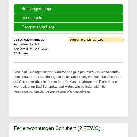
Buchungsanfrage
Internetseite
Geografische Lage
01814
Rathmannsdorf
Person pro Tag ab:
19€
Am Sebnitzbach 8
Telefon: 035022 50704
60 Betten
Direkt im Felsengebiet der Ochelwände gelegen, bietet die Ochelbaude
eine einfache Übernachtung - ideal für Studenten, Vereine, Naturfreunde -
bei Gruppentreffen, insbesondere für Klassenfahrten und Ferienfreizeit.
Hier zwischen Bad Schandau und Hohnstein befinden sich die
Ausgangspunkte der bekanntesten Wandergebiete.
Ferienwohnungen Schubert (2 FEWO)