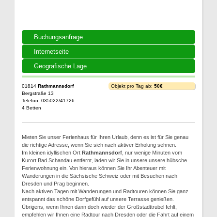
Buchungsanfrage
Internetseite
Geografische Lage
01814
Rathmannsdorf
Objekt pro Tag ab:
50€
Bergstraße 13
Telefon: 035022/41726
4 Betten
Mieten Sie unser Ferienhaus für Ihren Urlaub, denn es ist für Sie genau
die richtige Adresse, wenn Sie sich nach aktiver Erholung sehnen.
Im kleinen idyllischen Ort
Rathmannsdorf
, nur wenige Minuten vom
Kurort Bad Schandau entfernt, laden wir Sie in unsere unsere hübsche
Ferienwohnung ein. Von hieraus können Sie Ihr Abenteuer mit
Wanderungen in die Sächsische Schweiz oder mit Besuchen nach
Dresden und Prag beginnen.
Nach aktiven Tagen mit Wanderungen und Radtouren können Sie ganz
entspannt das schöne Dorfgefühl auf unsere Terrasse genießen.
Übrigens, wenn Ihnen dann doch wieder der Großstadttrubel fehlt,
empfehlen wir Ihnen eine Radtour nach Dresden oder die Fahrt auf einem