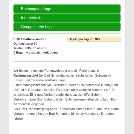
Buchungsanfrage
Internetseite
Geografische Lage
01814
Rathmannsdorf
Objekt pro Tag ab:
90€
Gartenstrasse 10
Telefon: 035022 40281
9 Betten + zusätzlich Aufbettung
Wir bieten Ihnen eine Ferienwohnung und ein Ferienhaus in
Rathmannsdorf
bei Bad Schandau in der Sächsischen Schweiz in
ruhiger und trotzdem zentraler Lage.
Einkaufsmöglichkeiten wie Fleischer, Bäcker, Einkaufsmarkt (Penny und
Lidl), eine Gaststätte ind eine Pizzeria sind in wenigen Minuten zu Fuß
erreichbar. Eine gute Verkehrsanbindung zu den öffentlichen
Verkehrsmitteln Bus, Bahn und den Schiffsanlegestellen der Elbschiffahrt
ist ebenfalls gegeben.
Bis zum Grenzübergang nach Tschechien sind es nur 10 km. Im S-Bahn-
Verkehr können Sie von Bad Schandau bis in die Kunststadt Dresden
fahren.