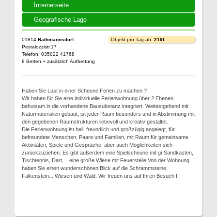
Internetseite
Geografische Lage
01814
Rathmannsdorf
Objekt pro Tag ab:
219€
Pestalozzistr.17
Telefon: 035022 41768
8 Betten + zusätzlich Aufbettung
Haben Sie Lust in einer Scheune Ferien zu machen ?
Wir haben für Sie eine individuelle Ferienwohnung über 2 Ebenen
behutsam in die vorhandene Bausubstanz integriert. Weitestgehend mit
Naturmaterialien gebaut, ist jeder Raum besonders und in Abstimmung mit
den gegebenen Raumstrukturen liebevoll und kreativ gestaltet.
Die Ferienwohnung ist hell, freundlich und großzügig angelegt, für
befreundete Menschen, Paare und Familien, mit Raum für gemeinsame
Aktivitäten, Spiele und Gespräche, aber auch Möglichkeiten sich
zurückzuziehen. Es gibt außerdem eine Spielscheune mit gr.Sandkasten,
Tischtennis, Dart,... eine große Wiese mit Feuerstelle.Von der Wohnung
haben Sie einen wunderschönen Blick auf die Schrammsteine,
Falkenstein... Wiesen und Wald. Wir freuen uns auf Ihren Besuch !