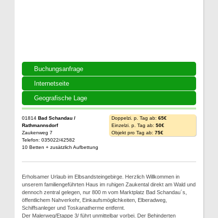
Buchungsanfrage
Internetseite
Geografische Lage
01814
Bad Schandau /
Doppelzi. p. Tag ab:
65€
Rathmannsdorf
Einzelzi. p. Tag ab:
50€
Zaukenweg 7
Objekt pro Tag ab:
75€
Telefon: 035022/42582
10 Betten + zusätzlich Aufbettung
Erholsamer Urlaub im Elbsandsteingebirge. Herzlich Willkommen in
unserem familiengeführten Haus im ruhigen Zaukental direkt am Wald und
dennoch zentral gelegen, nur 800 m vom Marktplatz Bad Schandau´s,
öffentlichem Nahverkehr, Einkaufsmöglichkeiten, Elberadweg,
Schiffsanleger und Toskanatherme entfernt.
Der Malerweg/Etappe 3/ führt unmittelbar vorbei. Der Behinderten