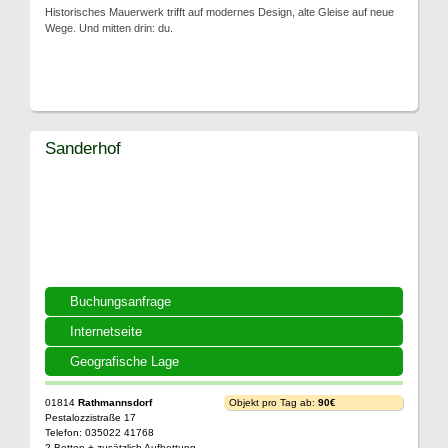
Historisches Mauerwerk trifft auf modernes Design, alte Gleise auf neue
Wege. Und mitten drin: du.
Sanderhof
Buchungsanfrage
Internetseite
Geografische Lage
01814
Rathmannsdorf
Objekt pro Tag ab:
90€
Pestalozzistraße 17
Telefon: 035022 41768
2 Betten + zusätzlich Aufbettung