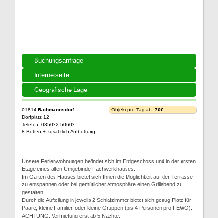
Buchungsanfrage
Internetseite
Geografische Lage
01814
Rathmannsdorf
Objekt pro Tag ab:
70€
Dorfplatz 12
Telefon: 035022 50602
8 Betten + zusätzlich Aufbettung
Unsere Ferienwohnungen befindet sich im Erdgeschoss und in der ersten
Etage eines alten Umgebinde-Fachwerkhauses.
Im Garten des Hauses bietet sich Ihnen die Möglichkeit auf der Terrasse
zu entspannen oder bei gemütlicher Atmosphäre einen Grillabend zu
gestalten.
Durch die Aufteilung in jeweils 2 Schlafzimmer bietet sich genug Platz für
Paare, kleine Familien oder kleine Gruppen (bis 4 Personen pro FEWO).
ACHTUNG: Vermietung erst ab 5 Nächte.