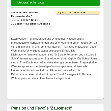
Geografische Lage
01814
Rathmannsdorf
Objekt p. Woche ab:
416€
Pestalozzistraße 5
Telefon: 035022-42922
20 Betten + zusätzlich Aufbettung
Nach völliger Rekonstruktion und Umbau des Hauses sind 3
Maisonettenkomfortwohnungen und eine Wohnung ohne Treppe von ca.
65 -148 qm und mit großem möbl. Balkon 7 Terrasse entstanden. Jede
Wohnung ist eine eigene abgeschlossene Einheit. Die
Nichtraucherferienwohnungen sind für 2 bis 9 Personen und mit 1 bis 5
Schlafräumen ausgestattet. Zustellbetten sind möglich. Die Schlafräume
sind z. T. im Dachgeschoß und mit einer gut begehbaren Treppe (keine
Wendeltreppe) aus der jeweiligen Wohnungen zu erreichen. Alle
Lattenroste sind mit Kopfteil und Härtegrad verstellbar, die
Kaltschaumatratzen sind in Härtegrad 2 und 3 ausgewählt. Unsere
Wohnungen sind alle im Landhausstil eingerichtet.
Pension und Fewo`s 'Zaukeneck'