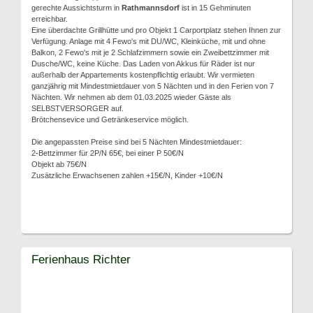
gerechte Aussichtsturm in
Rathmannsdorf
ist in 15 Gehminuten
erreichbar.
Eine überdachte Grillhütte und pro Objekt 1 Carportplatz stehen Ihnen zur
Verfügung. Anlage mit 4 Fewo's mit DU/WC, Kleinküche, mit und ohne
Balkon, 2 Fewo's mit je 2 Schlafzimmern sowie ein Zweibettzimmer mit
Dusche/WC, keine Küche. Das Laden von Akkus für Räder ist nur
außerhalb der Appartements kostenpflichtig erlaubt. Wir vermieten
ganzjährig mit Mindestmietdauer von 5 Nächten und in den Ferien von 7
Nächten. Wir nehmen ab dem 01.03.2025 wieder Gäste als
SELBSTVERSORGER auf.
Brötchensevice und Getränkeservice möglich.
Die angepassten Preise sind bei 5 Nächten Mindestmietdauer:
2-Bettzimmer für 2P/N 65€, bei einer P 50€/N
Objekt ab 75€/N
Zusätzliche Erwachsenen zahlen +15€/N, Kinder +10€/N
Ferienhaus Richter