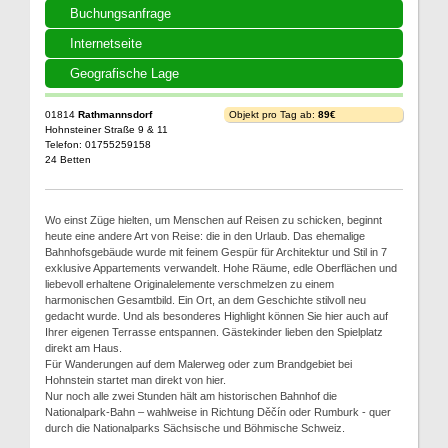
Buchungsanfrage
Internetseite
Geografische Lage
01814
Rathmannsdorf
Objekt pro Tag ab:
89€
Hohnsteiner Straße 9 & 11
Telefon: 01755259158
24 Betten
Wo einst Züge hielten, um Menschen auf Reisen zu schicken, beginnt
heute eine andere Art von Reise: die in den Urlaub. Das ehemalige
Bahnhofsgebäude wurde mit feinem Gespür für Architektur und Stil in 7
exklusive Appartements verwandelt. Hohe Räume, edle Oberflächen und
liebevoll erhaltene Originalelemente verschmelzen zu einem
harmonischen Gesamtbild. Ein Ort, an dem Geschichte stilvoll neu
gedacht wurde. Und als besonderes Highlight können Sie hier auch auf
Ihrer eigenen Terrasse entspannen. Gästekinder lieben den Spielplatz
direkt am Haus.
Für Wanderungen auf dem Malerweg oder zum Brandgebiet bei
Hohnstein startet man direkt von hier.
Nur noch alle zwei Stunden hält am historischen Bahnhof die
Nationalpark-Bahn – wahlweise in Richtung Děčín oder Rumburk - quer
durch die Nationalparks Sächsische und Böhmische Schweiz.