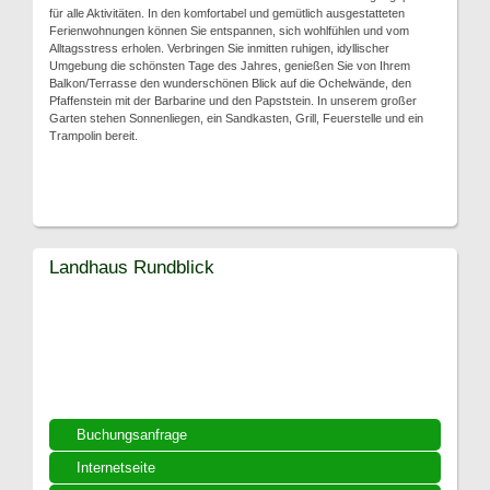
für alle Aktivitäten. In den komfortabel und gemütlich ausgestatteten
Ferienwohnungen können Sie entspannen, sich wohlfühlen und vom
Alltagsstress erholen. Verbringen Sie inmitten ruhigen, idyllischer
Umgebung die schönsten Tage des Jahres, genießen Sie von Ihrem
Balkon/Terrasse den wunderschönen Blick auf die Ochelwände, den
Pfaffenstein mit der Barbarine und den Papststein. In unserem großer
Garten stehen Sonnenliegen, ein Sandkasten, Grill, Feuerstelle und ein
Trampolin bereit.
Landhaus Rundblick
Buchungsanfrage
Internetseite