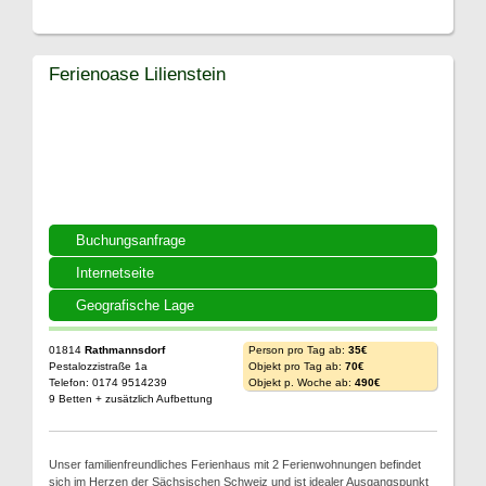
Ferienoase Lilienstein
Buchungsanfrage
Internetseite
Geografische Lage
01814
Rathmannsdorf
Person pro Tag ab:
35€
Pestalozzistraße 1a
Objekt pro Tag ab:
70€
Telefon: 0174 9514239
Objekt p. Woche ab:
490€
9 Betten + zusätzlich Aufbettung
Unser familienfreundliches Ferienhaus mit 2 Ferienwohnungen befindet
sich im Herzen der Sächsischen Schweiz und ist idealer Ausgangspunkt