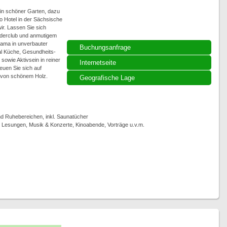
, ein schöner Garten, dazu
 Hotel in der Sächsische
ir. Lassen Sie sich
derclub und anmutigem
rama in unverbauter
Buchungsanfrage
tal Küche, Gesundheits-
owie Aktivsein in reiner
Internetseite
euen Sie sich auf
e von schönem Holz.
Geografische Lage
 Ruhebereichen, inkl. Saunatücher
, Lesungen, Musik & Konzerte, Kinoabende, Vorträge u.v.m.