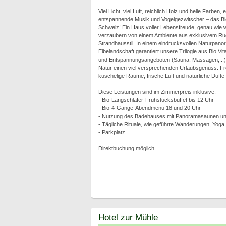
Viel Licht, viel Luft, reichlich Holz und helle Farben
entspannende Musik und Vogelgezwitscher – das Bio
Schweiz! Ein Haus voller Lebensfreude, genau wie w
verzaubern von einem Ambiente aus exklusivem Ru
Strandhausstil. In einem eindrucksvollen Naturpano
Elbelandschaft garantiert unsere Trilogie aus Bio Vi
und Entspannungsangeboten (Sauna, Massagen,...) s
Natur einen viel versprechenden Urlaubsgenuss. Fr
kuschelige Räume, frische Luft und natürliche Düft
Diese Leistungen sind im Zimmerpreis inklusive:
- Bio-Langschläfer-Frühstücksbuffet bis 12 Uhr
- Bio-4-Gänge-Abendmenü 18 und 20 Uhr
- Nutzung des Badehauses mit Panoramasaunen und
- Tägliche Rituale, wie geführte Wanderungen, Yoga
- Parkplatz
Direktbuchung möglich
Hotel zur Mühle