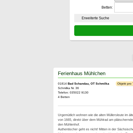
Betten:
Erweiterte Suche
Ferienhaus Mühlchen
01814
Bad Schandau, OT Schmilka
Objekt pro
Schmilka Nr. 36
Telefon: 035022 9130
4 Betten
Urgemütlich wohnen wie die alten Müllersleute im ä
von 1665, direkt über dem Mühlrad am plätschernden
den Mühlenhof.
Authentischer geht es nicht! Mitten in der Sächsisc