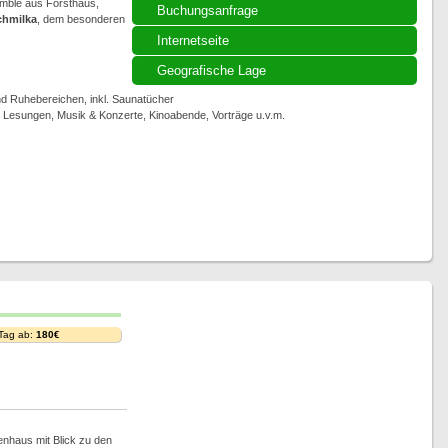
emble aus Forsthaus,
Buchungsanfrage
chmilka
, dem besonderen
Internetseite
Geografische Lage
 Ruhebereichen, inkl. Saunatücher
, Lesungen, Musik & Konzerte, Kinoabende, Vorträge u.v.m.
 Tag ab:
180€
nhaus mit Blick zu den