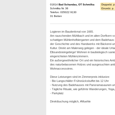
01814
Bad Schandau, OT Schmilka
Doppelzi. p
Schmilka Nr. 36
Einzelzi. p
Telefon: 035022 9130
31 Betten
Logieren im Baudenkmal von 1665.
Am rauschenden Mühlbach und im alten Dorfkern v
schattigen Mühlenhofbiergarten und dem Badehaus: 
der Geschichte und des Handwerks mit Bäckerei un
Kultur. Direkt am Malerweg gelegen - der ideale Urla
Elbsandsteingebirge! Wohnen in baubiologisch saniert
eingerichteten Mühlenzimmern.
Ein außergewöhnlicher Ort und ein historisches Amb
des naturbelassenen Holzes und ausgesuchten ant
Wohnaccessoires.
Diese Leistungen sind im Zimmerpreis inklusive:
- Bio-Langschläfer-Frühstücksbuffet bis 12 Uhr
- Nutzung des Badehauses mit Panoramasaunen und
- Tägliche Rituale, wie geführte Wanderungen, Yoga
- Parkplatz
Direktbuchung möglich, #Muehle