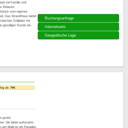
aub mit Familie und
r Relaxen.
ndstück vom eigenen
it. Das StrandHaus bietet
Buchungsanfrage
dachter Grillplatz mit
n geselliger Runde ein.
Internetseite
Geografische Lage
 Tag ab:
70€
qm große
r. Sie bietet außerdem
kt am Wald ist ein Paradies