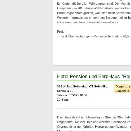
für Kinder, die herzlich Willkommen sind. Der Vermiet
Umgebung mit 40 Jahren Walderfahrung und er kann 
Erfahrungsschatz greifen, was sich beim Kaminfeuer
Weitere Informationen entnehmen Sie bitte meiner In
www.saechsische-schweiz.info/fewo-kurze.
Preis:
... für 4 Übernachtungen (Mindestaufenthalt) - 70,00
Hotel Pension und BergHaus "Rau
01814
Bad Schandau, OT Schmilka
Doppelzi. p
Schmilka 30
Einzelzi. p
Telefon: 035022 9130
20 Betten
Das Haus direkt am Malerweg im Stile der 30er Jahre 
eingerichtet. Mit viel Holz und warmen Farbtönen ve
Charme einer gemütlichen Herberge zum Wandern un