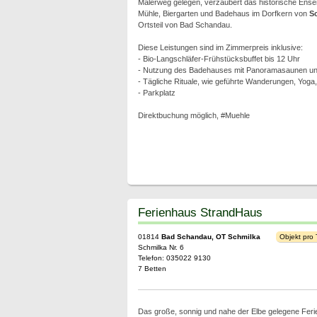
Malerweg gelegen, verzaubert das historische Ens
Mühle, Biergarten und Badehaus im Dorfkern von
S
Ortsteil von Bad Schandau.
Diese Leistungen sind im Zimmerpreis inklusive:
- Bio-Langschläfer-Frühstücksbuffet bis 12 Uhr
- Nutzung des Badehauses mit Panoramasaunen und
- Tägliche Rituale, wie geführte Wanderungen, Yoga
- Parkplatz
Direktbuchung möglich, #Muehle
Ferienhaus StrandHaus
01814
Bad Schandau, OT Schmilka
Objekt pro
Schmilka Nr. 6
Telefon: 035022 9130
7 Betten
Das große, sonnig und nahe der Elbe gelegene Ferie