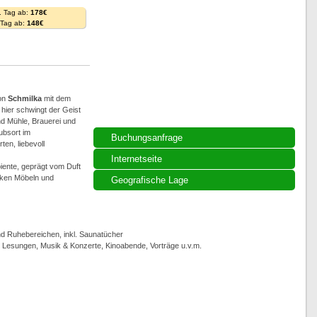
. Tag ab:
178€
. Tag ab:
148€
on
Schmilka
mit dem
hier schwingt der Geist
d Mühle, Brauerei und
ubsort im
Buchungsanfrage
en, liebevoll
Internetseite
iente, geprägt vom Duft
iken Möbeln und
Geografische Lage
 Ruhebereichen, inkl. Saunatücher
, Lesungen, Musik & Konzerte, Kinoabende, Vorträge u.v.m.