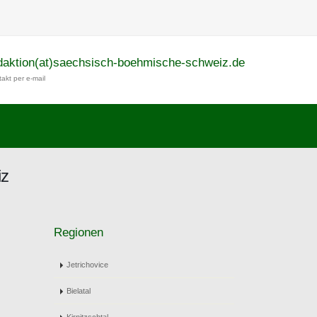
daktion(at)saechsisch-boehmische-schweiz.de
akt per e-mail
iz
Regionen
Jetrichovice
Bielatal