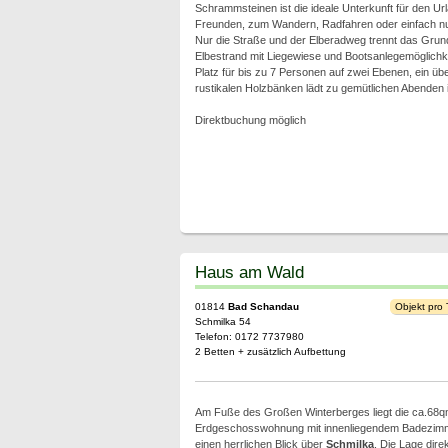
Schrammsteinen ist die ideale Unterkunft für den Url
Freunden, zum Wandern, Radfahren oder einfach nu
Nur die Straße und der Elberadweg trennt das Gru
Elbestrand mit Liegewiese und Bootsanlegemöglichke
Platz für bis zu 7 Personen auf zwei Ebenen, ein über
rustikalen Holzbänken lädt zu gemütlichen Abenden i
Direktbuchung möglich
Haus am Wald
01814
Bad Schandau
Objekt pro
Schmilka 54
Telefon: 0172 7737980
2 Betten + zusätzlich Aufbettung
Am Fuße des Großen Winterberges liegt die ca.68
Erdgeschosswohnung mit innenliegendem Badezimme
einen herrlichen Blick über
Schmilka
. Die Lage dire