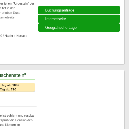
er ist ein "Urgestein" der
tief in den
Buchungsanfrage
 erleben lässt.
ternetseite
Internetseite
Geografische Lage
 € / Nacht + Kurtaxe
schenstein"
. Tag ab:
108€
. Tag ab:
78€
ist schlicht und rustikal
rsprüht die Pension den
d Klettern im