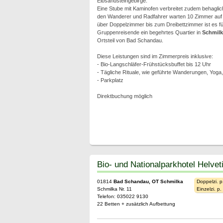
Elbsandsteingebirge.
Eine Stube mit Kaminofen verbreitet zudem behagli
den Wanderer und Radfahrer warten 10 Zimmer auf d
über Doppelzimmer bis zum Dreibettzimmer ist es fü
Gruppenreisende ein begehrtes Quartier in
Schmilk
Ortsteil von Bad Schandau.
Diese Leistungen sind im Zimmerpreis inklusive:
- Bio-Langschläfer-Frühstücksbuffet bis 12 Uhr
- Tägliche Rituale, wie geführte Wanderungen, Yoga
- Parkplatz
Direktbuchung möglich
Bio- und Nationalparkhotel Helvet
01814
Bad Schandau, OT Schmilka
Doppelzi. p
Schmilka Nr. 11
Einzelzi. p
Telefon: 035022 9130
22 Betten + zusätzlich Aufbettung