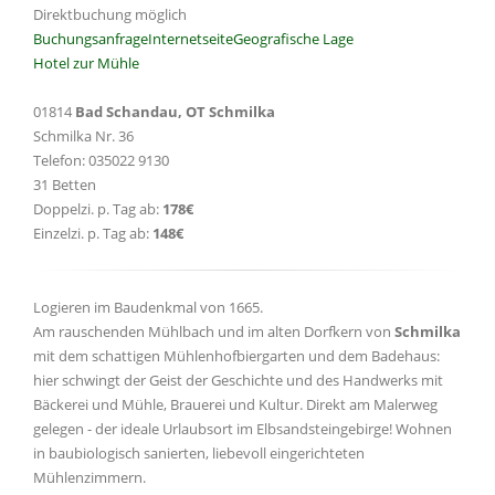
Direktbuchung möglich
Buchungsanfrage
Internetseite
Geografische Lage
Hotel zur Mühle
01814
Bad Schandau, OT Schmilka
Schmilka Nr. 36
Telefon: 035022 9130
31 Betten
Doppelzi. p. Tag ab:
178€
Einzelzi. p. Tag ab:
148€
Logieren im Baudenkmal von 1665.
Am rauschenden Mühlbach und im alten Dorfkern von
Schmilka
mit dem schattigen Mühlenhofbiergarten und dem Badehaus:
hier schwingt der Geist der Geschichte und des Handwerks mit
Bäckerei und Mühle, Brauerei und Kultur. Direkt am Malerweg
gelegen - der ideale Urlaubsort im Elbsandsteingebirge! Wohnen
in baubiologisch sanierten, liebevoll eingerichteten
Mühlenzimmern.