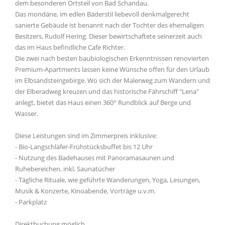
dem besonderen Ortsteil von Bad Schandau.
Das mondäne, im edlen Bäderstil liebevoll denkmalgerecht
sanierte Gebäude ist benannt nach der Tochter des ehemaligen
Besitzers, Rudolf Hering. Dieser bewirtschaftete seinerzeit auch
das im Haus befindliche Cafe Richter.
Die zwei nach besten baubiologischen Erkenntnissen renovierten
Premium-Apartments lassen keine Wünsche offen für den Urlaub
im Elbsandsteingebirge. Wo sich der Malerweg zum Wandern und
der Elberadweg kreuzen und das historische Fährschiff "Lena"
anlegt, bietet das Haus einen 360° Rundblick auf Berge und
Wasser.
Diese Leistungen sind im Zimmerpreis inklusive:
- Bio-Langschläfer-Frühstücksbuffet bis 12 Uhr
- Nutzung des Badehauses mit Panoramasaunen und
Ruhebereichen, inkl. Saunatücher
- Tägliche Rituale, wie geführte Wanderungen, Yoga, Lesungen,
Musik & Konzerte, Kinoabende, Vorträge u.v.m.
- Parkplatz
Direktbuchung möglich