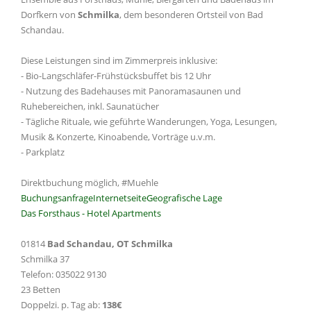
Dorfkern von
Schmilka
, dem besonderen Ortsteil von Bad
Schandau.
Diese Leistungen sind im Zimmerpreis inklusive:
- Bio-Langschläfer-Frühstücksbuffet bis 12 Uhr
- Nutzung des Badehauses mit Panoramasaunen und
Ruhebereichen, inkl. Saunatücher
- Tägliche Rituale, wie geführte Wanderungen, Yoga, Lesungen,
Musik & Konzerte, Kinoabende, Vorträge u.v.m.
- Parkplatz
Direktbuchung möglich, #Muehle
Buchungsanfrage
Internetseite
Geografische Lage
Das Forsthaus - Hotel Apartments
01814
Bad Schandau, OT Schmilka
Schmilka 37
Telefon: 035022 9130
23 Betten
Doppelzi. p. Tag ab:
138€