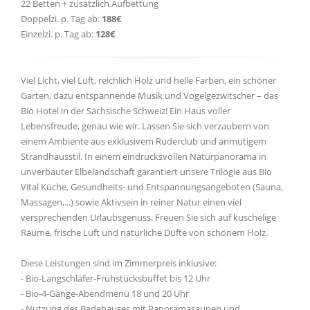
22 Betten + zusätzlich Aufbettung
Doppelzi. p. Tag ab:
188€
Einzelzi. p. Tag ab:
128€
Viel Licht, viel Luft, reichlich Holz und helle Farben, ein schöner
Garten, dazu entspannende Musik und Vogelgezwitscher – das
Bio Hotel in der Sächsische Schweiz! Ein Haus voller
Lebensfreude, genau wie wir. Lassen Sie sich verzaubern von
einem Ambiente aus exklusivem Ruderclub und anmutigem
Strandhausstil. In einem eindrucksvollen Naturpanorama in
unverbauter Elbelandschaft garantiert unsere Trilogie aus Bio
Vital Küche, Gesundheits- und Entspannungsangeboten (Sauna,
Massagen,...) sowie Aktivsein in reiner Natur einen viel
versprechenden Urlaubsgenuss. Freuen Sie sich auf kuschelige
Räume, frische Luft und natürliche Düfte von schönem Holz.
Diese Leistungen sind im Zimmerpreis inklusive:
- Bio-Langschläfer-Frühstücksbuffet bis 12 Uhr
- Bio-4-Gänge-Abendmenü 18 und 20 Uhr
- Nutzung des Badehauses mit Panoramasaunen und