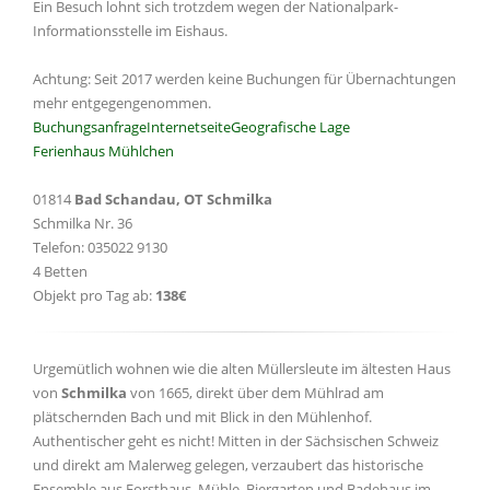
Ein Besuch lohnt sich trotzdem wegen der Nationalpark-
Informationsstelle im Eishaus.
Achtung: Seit 2017 werden keine Buchungen für Übernachtungen
mehr entgegengenommen.
Buchungsanfrage
Internetseite
Geografische Lage
Ferienhaus Mühlchen
01814
Bad Schandau, OT Schmilka
Schmilka Nr. 36
Telefon: 035022 9130
4 Betten
Objekt pro Tag ab:
138€
Urgemütlich wohnen wie die alten Müllersleute im ältesten Haus
von
Schmilka
von 1665, direkt über dem Mühlrad am
plätschernden Bach und mit Blick in den Mühlenhof.
Authentischer geht es nicht! Mitten in der Sächsischen Schweiz
und direkt am Malerweg gelegen, verzaubert das historische
Ensemble aus Forsthaus, Mühle, Biergarten und Badehaus im