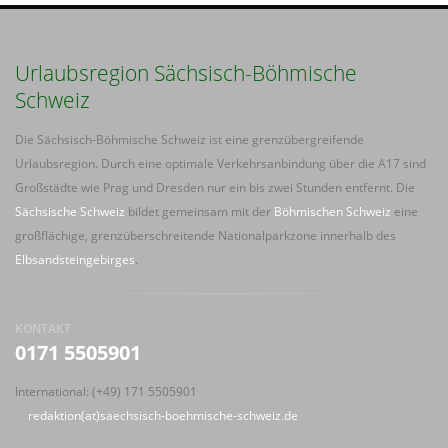
Urlaubsregion Sächsisch-Böhmische
Schweiz
Die Sächsisch-Böhmische Schweiz ist eine grenzübergreifende
Urlaubsregion. Durch eine optimale Verkehrsanbindung über die A17 sind
Großstädte wie Prag und Dresden nur ein bis zwei Stunden entfernt. Die
Sächsische Schweiz
bildet gemeinsam mit der
Böhmischen Schweiz
eine
großflächige, grenzüberschreitende Nationalparkzone innerhalb des
Elbsandsteingebirges
.
KONTAKT
0171 5505901
International: (+49) 171 5505901
redaktion(at)saechsisch-boehmische-schweiz.de