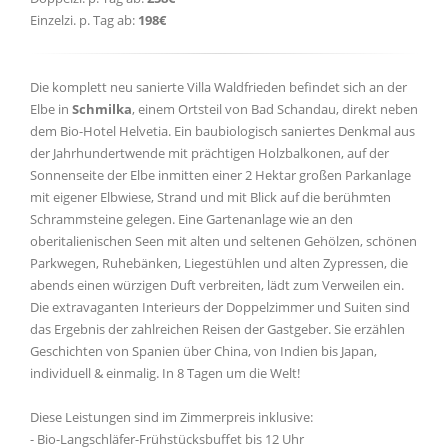
Einzelzi. p. Tag ab:
198€
Die komplett neu sanierte Villa Waldfrieden befindet sich an der
Elbe in
Schmilka
, einem Ortsteil von Bad Schandau, direkt neben
dem Bio-Hotel Helvetia. Ein baubiologisch saniertes Denkmal aus
der Jahrhundertwende mit prächtigen Holzbalkonen, auf der
Sonnenseite der Elbe inmitten einer 2 Hektar großen Parkanlage
mit eigener Elbwiese, Strand und mit Blick auf die berühmten
Schrammsteine gelegen. Eine Gartenanlage wie an den
oberitalienischen Seen mit alten und seltenen Gehölzen, schönen
Parkwegen, Ruhebänken, Liegestühlen und alten Zypressen, die
abends einen würzigen Duft verbreiten, lädt zum Verweilen ein.
Die extravaganten Interieurs der Doppelzimmer und Suiten sind
das Ergebnis der zahlreichen Reisen der Gastgeber. Sie erzählen
Geschichten von Spanien über China, von Indien bis Japan,
individuell & einmalig. In 8 Tagen um die Welt!
Diese Leistungen sind im Zimmerpreis inklusive:
- Bio-Langschläfer-Frühstücksbuffet bis 12 Uhr