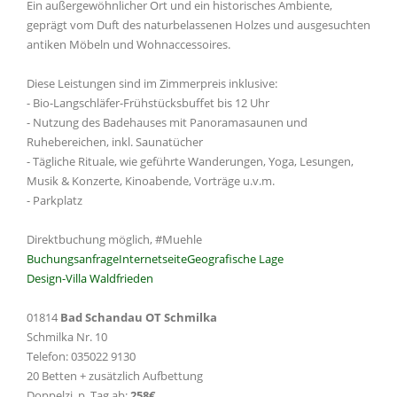
Ein außergewöhnlicher Ort und ein historisches Ambiente,
geprägt vom Duft des naturbelassenen Holzes und ausgesuchten
antiken Möbeln und Wohnaccessoires.
Diese Leistungen sind im Zimmerpreis inklusive:
- Bio-Langschläfer-Frühstücksbuffet bis 12 Uhr
- Nutzung des Badehauses mit Panoramasaunen und
Ruhebereichen, inkl. Saunatücher
- Tägliche Rituale, wie geführte Wanderungen, Yoga, Lesungen,
Musik & Konzerte, Kinoabende, Vorträge u.v.m.
- Parkplatz
Direktbuchung möglich, #Muehle
Buchungsanfrage
Internetseite
Geografische Lage
Design-Villa Waldfrieden
01814
Bad Schandau OT Schmilka
Schmilka Nr. 10
Telefon: 035022 9130
20 Betten + zusätzlich Aufbettung
Doppelzi. p. Tag ab:
258€