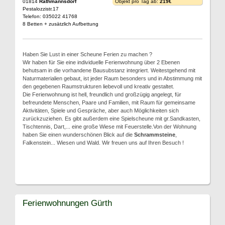
01814
Rathmannsdorf
Objekt pro Tag ab:
219€
Pestalozzistr.17
Telefon: 035022 41768
8 Betten + zusätzlich Aufbettung
Haben Sie Lust in einer Scheune Ferien zu machen ?
Wir haben für Sie eine individuelle Ferienwohnung über 2 Ebenen
behutsam in die vorhandene Bausubstanz integriert. Weitestgehend mit
Naturmaterialien gebaut, ist jeder Raum besonders und in Abstimmung mit
den gegebenen Raumstrukturen liebevoll und kreativ gestaltet.
Die Ferienwohnung ist hell, freundlich und großzügig angelegt, für
befreundete Menschen, Paare und Familien, mit Raum für gemeinsame
Aktivitäten, Spiele und Gespräche, aber auch Möglichkeiten sich
zurückzuziehen. Es gibt außerdem eine Spielscheune mit gr.Sandkasten,
Tischtennis, Dart,... eine große Wiese mit Feuerstelle.Von der Wohnung
haben Sie einen wunderschönen Blick auf die
Schrammsteine
,
Falkenstein... Wiesen und Wald. Wir freuen uns auf Ihren Besuch !
Ferienwohnungen Gürth