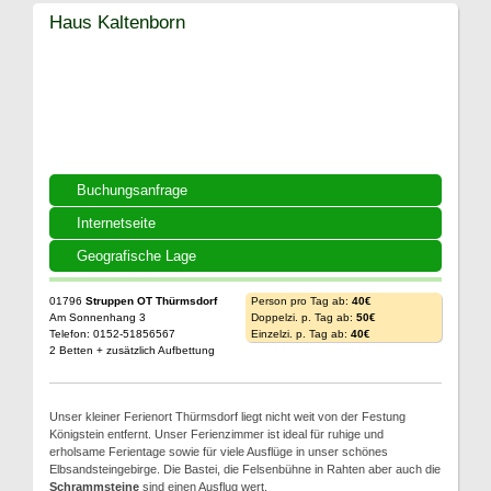
Haus Kaltenborn
Buchungsanfrage
Internetseite
Geografische Lage
01796
Struppen OT Thürmsdorf
Person pro Tag ab:
40€
Am Sonnenhang 3
Doppelzi. p. Tag ab:
50€
Telefon: 0152-51856567
Einzelzi. p. Tag ab:
40€
2 Betten + zusätzlich Aufbettung
Unser kleiner Ferienort Thürmsdorf liegt nicht weit von der Festung
Königstein entfernt. Unser Ferienzimmer ist ideal für ruhige und
erholsame Ferientage sowie für viele Ausflüge in unser schönes
Elbsandsteingebirge. Die Bastei, die Felsenbühne in Rahten aber auch die
Schrammsteine
sind einen Ausflug wert.