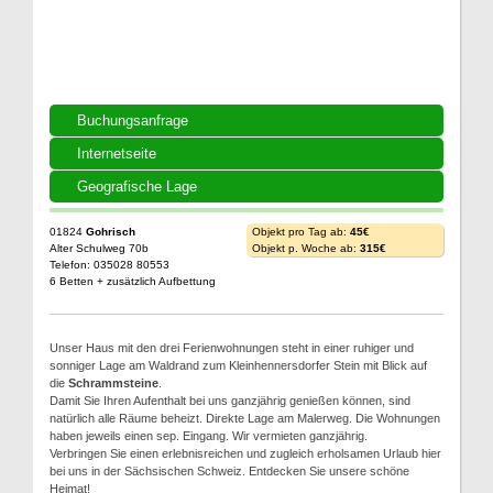
Buchungsanfrage
Internetseite
Geografische Lage
01824
Gohrisch
Objekt pro Tag ab:
45€
Alter Schulweg 70b
Objekt p. Woche ab:
315€
Telefon: 035028 80553
6 Betten + zusätzlich Aufbettung
Unser Haus mit den drei Ferienwohnungen steht in einer ruhiger und
sonniger Lage am Waldrand zum Kleinhennersdorfer Stein mit Blick auf
die
Schrammsteine
.
Damit Sie Ihren Aufenthalt bei uns ganzjährig genießen können, sind
natürlich alle Räume beheizt. Direkte Lage am Malerweg. Die Wohnungen
haben jeweils einen sep. Eingang. Wir vermieten ganzjährig.
Verbringen Sie einen erlebnisreichen und zugleich erholsamen Urlaub hier
bei uns in der Sächsischen Schweiz. Entdecken Sie unsere schöne
Heimat!