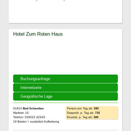
Hotel Zum Roten Haus
Buchungsanfrage
Internetseite
Geografische Lage
01814
Bad Schandau
Person pro Tag ab:
38€
Marktstr. 10
Doppelzi. p. Tag ab:
72€
Telefon: 035022 42343
Einzelzi. p. Tag ab:
38€
19 Betten + zusätzlich Aufbettung