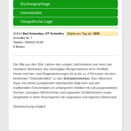
Buchungsanfrage
Internetseite
Geografische Lage
01814
Bad Schandau, OT Schmilka
Objekt pro Tag ab:
160€
Schmilka Nr. 7
Telefon: 035022 9130
8 Betten
Die Villa aus den 30er Jahren des vorigen Jahrhunderts war einst das
mondäne Wohnhaus des ehemaligen Bürgermeisters Arno Hohlfeld.
Heute sind hier zwei Etagenwohnungen für je bis zu 4 Personen mit dem
berühmten "Dolomitenblick" zu den
Schrammsteinen
. Das stilsichere
Haus mit seinen ausladenden überdachten Balkonen und den
traditionellen Fensterläden ist umfangreich möbliert mit voll ausgestatteten
Küchen, sonnigem Wohnzimmer und separaten Schlafzimmern sowie
eingebettet in einen Rosengarten mit Liegewiese und eigenem Elbestrand.
Direktbuchung möglich