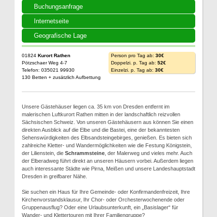
Buchungsanfrage
Internetseite
Geografische Lage
01824
Kurort Rathen
Person pro Tag ab:
30€
Pötzschaer Weg 4-7
Doppelzi. p. Tag ab:
52€
Telefon: 035021 99930
Einzelzi. p. Tag ab:
30€
130 Betten + zusätzlich Aufbettung
Unsere Gästehäuser liegen ca. 35 km von Dresden entfernt im
malerischen Luftkurort Rathen mitten in der landschaftlich reizvollen
Sächsischen Schweiz. Von unseren Gästehäusern aus können Sie einen
direkten Ausblick auf die Elbe und die Bastei, eine der bekanntesten
Sehenswürdigkeiten des Elbsandsteingebirges, genießen. Es bieten sich
zahlreiche Kletter- und Wandermöglichkeiten wie die Festung Königstein,
der Lilienstein, die
Schrammsteine
, der Malerweg und vieles mehr. Auch
der Elberadweg führt direkt an unseren Häusern vorbei. Außerdem liegen
auch interessante Städte wie Pirna, Meißen und unsere Landeshauptstadt
Dresden in greifbarer Nähe.
Sie suchen ein Haus für Ihre Gemeinde- oder Konfirmandenfreizeit, Ihre
Kirchenvorstandsklausur, Ihr Chor- oder Orchesterwochenende oder
Gruppenausflug? Oder eine Urlaubsunterkunft, ein „Basislager“ für
Wander- und Klettertouren mit Ihrer Familiengruppe?