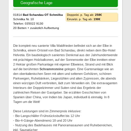
Geografische Lage
01814
Bad Schandau OT Schmilka
Doppelzi. p. Tag ab:
258€
Schmilka Nr. 10
Einzelzi. p. Tag ab:
198€
Telefon: 035022 9130
20 Betten + zusätzlich Aufbettung
Die komplett neu sanierte Villa Waldfrieden befindet sich an der Elbe in
Schmilka, einem Ortsteil von Bad Schandau, direkt neben dem Bio-Hotel
Helvetia. Ein baubiologisch saniertes Denkmal aus der Jahrhundertwende
mit prächtigen Holzbalkonen, auf der Sonnenseite der Elbe inmitten einer
2 Hektar großen Parkanlage mit eigener Elbwiese, Strand und mit Blick
auf die berühmten
Schrammsteine
gelegen. Eine Gartenanlage wie an
den oberitalienischen Seen mit alten und seltenen Gehölzen, schönen
Parkwegen, Ruhebänken, Liegestühlen und alten Zypressen, die abends
einen würzigen Duft verbreiten, lädt zum Verweilen ein. Die extravaganten
Interieurs der Doppelzimmer und Suiten sind das Ergebnis der
zahlreichen Reisen der Gastgeber. Sie erzählen Geschichten von
Spanien über China, von Indien bis Japan, individuell & einmalig. In 8
Tagen um die Welt!
Diese Leistungen sind im Zimmerpreis inklusive:
- Bio-Langschläfer-Frühstücksbuffet bis 12 Uhr
- Bio-4-Gänge-Abendmenü 18 und 20 Uhr
- Nutzung des Badehauses mit Panoramasaunen und Ruhebereichen,
inkl. Saunatücher