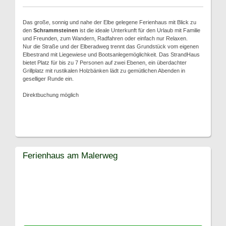
Das große, sonnig und nahe der Elbe gelegene Ferienhaus mit Blick zu
den
Schrammsteinen
ist die ideale Unterkunft für den Urlaub mit Familie
und Freunden, zum Wandern, Radfahren oder einfach nur Relaxen.
Nur die Straße und der Elberadweg trennt das Grundstück vom eigenen
Elbestrand mit Liegewiese und Bootsanlegemöglichkeit. Das StrandHaus
bietet Platz für bis zu 7 Personen auf zwei Ebenen, ein überdachter
Grillplatz mit rustikalen Holzbänken lädt zu gemütlichen Abenden in
geselliger Runde ein.
Direktbuchung möglich
Ferienhaus am Malerweg