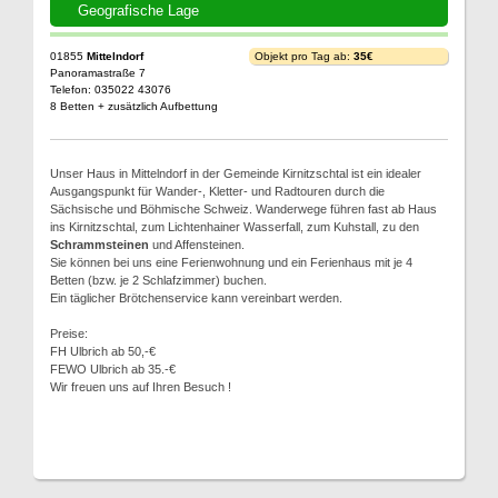
Geografische Lage
01855
Mittelndorf
Objekt pro Tag ab:
35€
Panoramastraße 7
Telefon: 035022 43076
8 Betten + zusätzlich Aufbettung
Unser Haus in Mittelndorf in der Gemeinde Kirnitzschtal ist ein idealer
Ausgangspunkt für Wander-, Kletter- und Radtouren durch die
Sächsische und Böhmische Schweiz. Wanderwege führen fast ab Haus
ins Kirnitzschtal, zum Lichtenhainer Wasserfall, zum Kuhstall, zu den
Schrammsteinen
und Affensteinen.
Sie können bei uns eine Ferienwohnung und ein Ferienhaus mit je 4
Betten (bzw. je 2 Schlafzimmer) buchen.
Ein täglicher Brötchenservice kann vereinbart werden.
Preise:
FH Ulbrich ab 50,-€
FEWO Ulbrich ab 35.-€
Wir freuen uns auf Ihren Besuch !