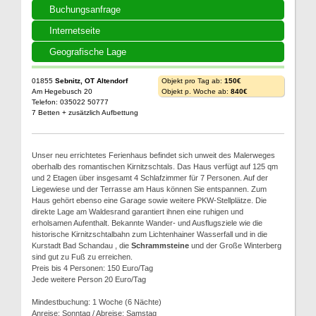
Buchungsanfrage
Internetseite
Geografische Lage
01855
Sebnitz, OT Altendorf
Objekt pro Tag ab:
150€
Am Hegebusch 20
Objekt p. Woche ab:
840€
Telefon: 035022 50777
7 Betten + zusätzlich Aufbettung
Unser neu errichtetes Ferienhaus befindet sich unweit des Malerweges
oberhalb des romantischen Kirnitzschtals. Das Haus verfügt auf 125 qm
und 2 Etagen über insgesamt 4 Schlafzimmer für 7 Personen. Auf der
Liegewiese und der Terrasse am Haus können Sie entspannen. Zum
Haus gehört ebenso eine Garage sowie weitere PKW-Stellplätze. Die
direkte Lage am Waldesrand garantiert ihnen eine ruhigen und
erholsamen Aufenthalt. Bekannte Wander- und Ausflugsziele wie die
historische Kirnitzschtalbahn zum Lichtenhainer Wasserfall und in die
Kurstadt Bad Schandau , die
Schrammsteine
und der Große Winterberg
sind gut zu Fuß zu erreichen.
Preis bis 4 Personen: 150 Euro/Tag
Jede weitere Person 20 Euro/Tag
Mindestbuchung: 1 Woche (6 Nächte)
Anreise: Sonntag / Abreise: Samstag