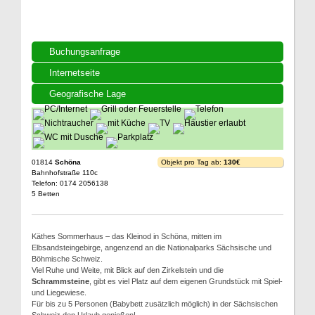
Buchungsanfrage
Internetseite
Geografische Lage
01814
Schöna
Objekt pro Tag ab:
130€
Bahnhofstraße 110c
Telefon: 0174 2056138
5 Betten
Käthes Sommerhaus – das Kleinod in Schöna, mitten im
Elbsandsteingebirge, angenzend an die Nationalparks Sächsische und
Böhmische Schweiz.
Viel Ruhe und Weite, mit Blick auf den Zirkelstein und die
Schrammsteine
, gibt es viel Platz auf dem eigenen Grundstück mit Spiel-
und Liegewiese.
Für bis zu 5 Personen (Babybett zusätzlich möglich) in der Sächsischen