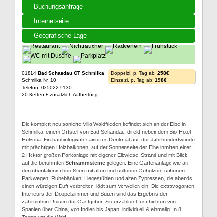
Buchungsanfrage
Internetseite
Geografische Lage
01814
Bad Schandau OT Schmilka
Doppelzi. p. Tag ab:
258€
Schmilka Nr. 10
Einzelzi. p. Tag ab:
198€
Telefon: 035022 9130
20 Betten + zusätzlich Aufbettung
Die komplett neu sanierte Villa Waldfrieden befindet sich an der Elbe in
Schmilka, einem Ortsteil von Bad Schandau, direkt neben dem Bio-Hotel
Helvetia. Ein baubiologisch saniertes Denkmal aus der Jahrhundertwende
mit prächtigen Holzbalkonen, auf der Sonnenseite der Elbe inmitten einer
2 Hektar großen Parkanlage mit eigener Elbwiese, Strand und mit Blick
auf die berühmten
Schrammsteine
gelegen. Eine Gartenanlage wie an
den oberitalienischen Seen mit alten und seltenen Gehölzen, schönen
Parkwegen, Ruhebänken, Liegestühlen und alten Zypressen, die abends
einen würzigen Duft verbreiten, lädt zum Verweilen ein. Die extravaganten
Interieurs der Doppelzimmer und Suiten sind das Ergebnis der
zahlreichen Reisen der Gastgeber. Sie erzählen Geschichten von
Spanien über China, von Indien bis Japan, individuell & einmalig. In 8