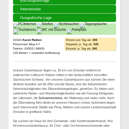
Buchungsanfrage
Internetseite
Geografische Lage
01824
Kurort Rathen
Person pro Tag ab:
30€
Pötzschaer Weg 4-7
Doppelzi. p. Tag ab:
52€
Telefon: 035021 99930
Einzelzi. p. Tag ab:
30€
130 Betten + zusätzlich Aufbettung
Unsere Gästehäuser liegen ca. 35 km von Dresden entfernt im
malerischen Luftkurort Rathen mitten in der landschaftlich reizvollen
Sächsischen Schweiz. Von unseren Gästehäusern aus können Sie einen
direkten Ausblick auf die Elbe und die Bastei, eine der bekanntesten
Sehenswürdigkeiten des Elbsandsteingebirges, genießen. Es bieten sich
zahlreiche Kletter- und Wandermöglichkeiten wie die Festung Königstein,
der Lilienstein, die
Schrammsteine
, der Malerweg und vieles mehr. Auch
der Elberadweg führt direkt an unseren Häusern vorbei. Außerdem liegen
auch interessante Städte wie Pirna, Meißen und unsere Landeshauptstadt
Dresden in greifbarer Nähe.
Sie suchen ein Haus für Ihre Gemeinde- oder Konfirmandenfreizeit, Ihre
Kirchenvorstandsklausur, Ihr Chor- oder Orchesterwochenende oder