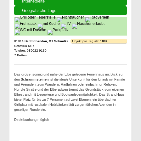
Internetseite
Geografische Lage
01814
Bad Schandau, OT Schmilka
Objekt pro Tag ab:
180€
Schmilka Nr. 6
Telefon: 035022 9130
7 Betten
Das große, sonnig und nahe der Elbe gelegene Ferienhaus mit Blick zu
den
Schrammsteinen
ist die ideale Unterkunft für den Urlaub mit Familie
und Freunden, zum Wandern, Radfahren oder einfach nur Relaxen.
Nur die Straße und der Elberadweg trennt das Grundstück vom eigenen
Elbestrand mit Liegewiese und Bootsanlegemöglichkeit. Das StrandHaus
bietet Platz für bis zu 7 Personen auf zwei Ebenen, ein überdachter
Grillplatz mit rustikalen Holzbänken lädt zu gemütlichen Abenden in
geselliger Runde ein.
Direktbuchung möglich