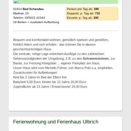
01814
Bad Schandau
Person pro Tag ab:
38€
Marktstr. 10
Doppelzi. p. Tag ab:
72€
Telefon: 035022 42343
Einzelzi. p. Tag ab:
38€
19 Betten + zusätzlich Aufbettung
Bequem und komfortabel wohnen, gemütlich speisen und genießen,
fröhlich feiern und sich erholen - das können Sie in diesem
geschichtsträchtigen Haus.
Die zentrale, ruhige Lage erleichtert Ausflüge zu den zahlreichen
Sehenswürdigkeiten der Umgebung, Z.B. zu den
Schrammsteinen
, zur
Bastei, zur Festung Königstein ... eigener Parkplatz am Haus.
Unser Haus wird vom Michelin Führer, von Marco Polo u.a. empfohlen.
Zusatzkosten für Aufbettungen:
Kind bis 2 Jahre im Bett der Eltern frei
Babybett 5,00 Euro; Kinder bis 12 Jahre 16,00 Euro
Jugendlicher ab 13 Jahre / Erwachsener 24,00 Euro
Ferienwohnung und Ferienhaus Ulbrich