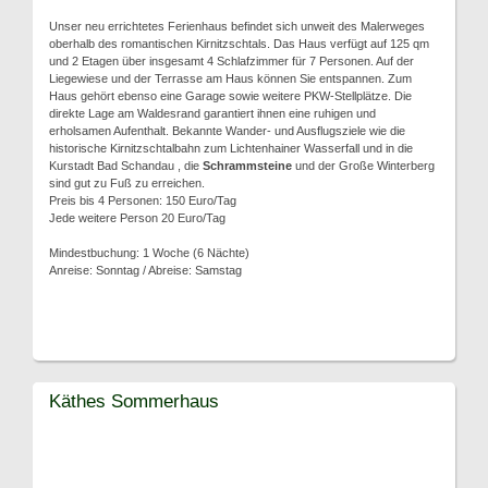
Unser neu errichtetes Ferienhaus befindet sich unweit des Malerweges
oberhalb des romantischen Kirnitzschtals. Das Haus verfügt auf 125 qm
und 2 Etagen über insgesamt 4 Schlafzimmer für 7 Personen. Auf der
Liegewiese und der Terrasse am Haus können Sie entspannen. Zum
Haus gehört ebenso eine Garage sowie weitere PKW-Stellplätze. Die
direkte Lage am Waldesrand garantiert ihnen eine ruhigen und
erholsamen Aufenthalt. Bekannte Wander- und Ausflugsziele wie die
historische Kirnitzschtalbahn zum Lichtenhainer Wasserfall und in die
Kurstadt Bad Schandau , die
Schrammsteine
und der Große Winterberg
sind gut zu Fuß zu erreichen.
Preis bis 4 Personen: 150 Euro/Tag
Jede weitere Person 20 Euro/Tag
Mindestbuchung: 1 Woche (6 Nächte)
Anreise: Sonntag / Abreise: Samstag
Käthes Sommerhaus