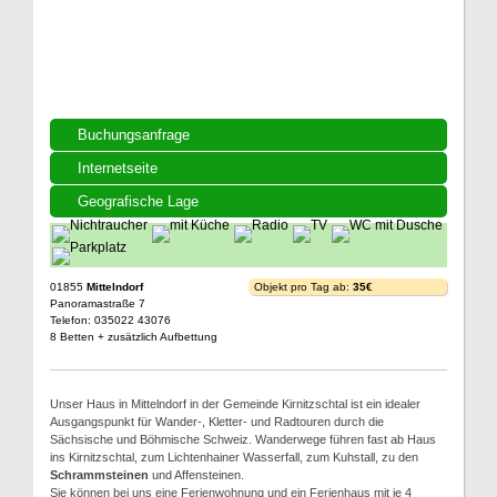
Buchungsanfrage
Internetseite
Geografische Lage
01855
Mittelndorf
Objekt pro Tag ab:
35€
Panoramastraße 7
Telefon: 035022 43076
8 Betten + zusätzlich Aufbettung
Unser Haus in Mittelndorf in der Gemeinde Kirnitzschtal ist ein idealer
Ausgangspunkt für Wander-, Kletter- und Radtouren durch die
Sächsische und Böhmische Schweiz. Wanderwege führen fast ab Haus
ins Kirnitzschtal, zum Lichtenhainer Wasserfall, zum Kuhstall, zu den
Schrammsteinen
und Affensteinen.
Sie können bei uns eine Ferienwohnung und ein Ferienhaus mit je 4