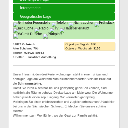
Internetseite
Geografische Lage
01824
Gohrisch
Objekt pro Tag ab:
45€
Alter Schulweg 70b
Objekt p. Woche ab:
315€
Telefon: 035028 80553
6 Betten + zusätzlich Aufbettung
Unser Haus mit den drei Ferienwohnungen steht in einer ruhiger und
sonniger Lage am Waldrand zum Kleinhennersdorfer Stein mit Blick auf
die
Schrammsteine
.
Damit Sie Ihren Aufenthalt bei uns ganzjährig genießen können, sind
natürlich alle Räume beheizt. Direkte Lage am Malerweg. Die Wohnungen
haben jeweils einen sep. Eingang. Wir vermieten ganzjährig.
Verbringen Sie einen erlebnisreichen und zugleich erholsamen Urlaub hier
bei uns in der Sächsischen Schweiz. Entdecken Sie unsere schöne
Heimat!
Willkommen zum Wohlfühlen, wo der Gast zur Familie gehört.