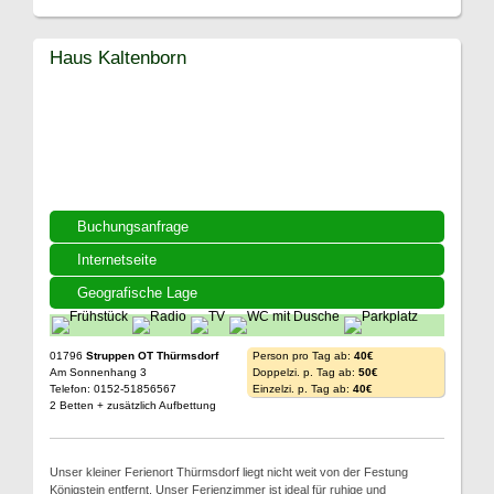
Haus Kaltenborn
Buchungsanfrage
Internetseite
Geografische Lage
01796
Struppen OT Thürmsdorf
Person pro Tag ab:
40€
Am Sonnenhang 3
Doppelzi. p. Tag ab:
50€
Telefon: 0152-51856567
Einzelzi. p. Tag ab:
40€
2 Betten + zusätzlich Aufbettung
Unser kleiner Ferienort Thürmsdorf liegt nicht weit von der Festung
Königstein entfernt. Unser Ferienzimmer ist ideal für ruhige und