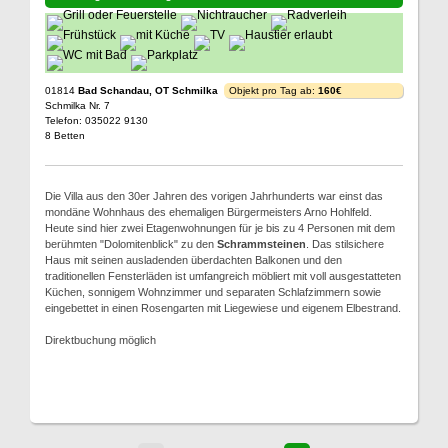
01814
Bad Schandau, OT Schmilka
Objekt pro Tag ab:
160€
Schmilka Nr. 7
Telefon: 035022 9130
8 Betten
Die Villa aus den 30er Jahren des vorigen Jahrhunderts war einst das
mondäne Wohnhaus des ehemaligen Bürgermeisters Arno Hohlfeld.
Heute sind hier zwei Etagenwohnungen für je bis zu 4 Personen mit dem
berühmten "Dolomitenblick" zu den
Schrammsteinen
. Das stilsichere
Haus mit seinen ausladenden überdachten Balkonen und den
traditionellen Fensterläden ist umfangreich möbliert mit voll ausgestatteten
Küchen, sonnigem Wohnzimmer und separaten Schlafzimmern sowie
eingebettet in einen Rosengarten mit Liegewiese und eigenem Elbestrand.
Direktbuchung möglich