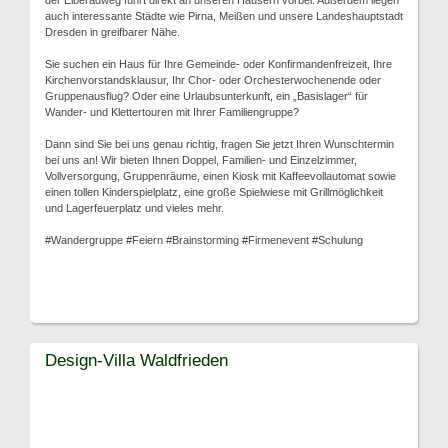
der Elberadweg führt direkt an unseren Häusern vorbei. Außerdem liegen
auch interessante Städte wie Pirna, Meißen und unsere Landeshauptstadt
Dresden in greifbarer Nähe.
Sie suchen ein Haus für Ihre Gemeinde- oder Konfirmandenfreizeit, Ihre
Kirchenvorstandsklausur, Ihr Chor- oder Orchesterwochenende oder
Gruppenausflug? Oder eine Urlaubsunterkunft, ein „Basislager“ für
Wander- und Klettertouren mit Ihrer Familiengruppe?
Dann sind Sie bei uns genau richtig, fragen Sie jetzt Ihren Wunschtermin
bei uns an! Wir bieten Ihnen Doppel, Familien- und Einzelzimmer,
Vollversorgung, Gruppenräume, einen Kiosk mit Kaffeevollautomat sowie
einen tollen Kinderspielplatz, eine große Spielwiese mit Grillmöglichkeit
und Lagerfeuerplatz und vieles mehr.
#Wandergruppe #Feiern #Brainstorming #Firmenevent #Schulung
Design-Villa Waldfrieden