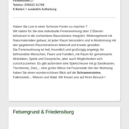
Pestalozzistr.17
Telefon: 035022 41768
8 Betten + zusätzlich Aufbettung
Haben Sie Lust in einer Scheune Ferien zu machen ?
Wir haben für Sie eine individuelle Ferienwohnung über 2 Ebenen
behutsam in die vorhandene Bausubstanz integriert. Weitestgehend mit
Naturmaterialien gebaut, ist jeder Raum besonders und in Abstimmung mit
den gegebenen Raumstrukturen liebevoll und kreativ gestaltet.
Die Ferienwohnung ist hell, freundlich und großzügig angelegt, für
befreundete Menschen, Paare und Familien, mit Raum für gemeinsame
Aktivitäten, Spiele und Gespräche, aber auch Möglichkeiten sich
zurückzuziehen. Es gibt außerdem eine Spielscheune mit gr.Sandkasten,
Tischtennis, Dart,... eine große Wiese mit Feuerstelle.Von der Wohnung
haben Sie einen wunderschönen Blick auf die
Schrammsteine
,
Falkenstein... Wiesen und Wald. Wir freuen uns auf Ihren Besuch !
Felsengrund & Friedensburg