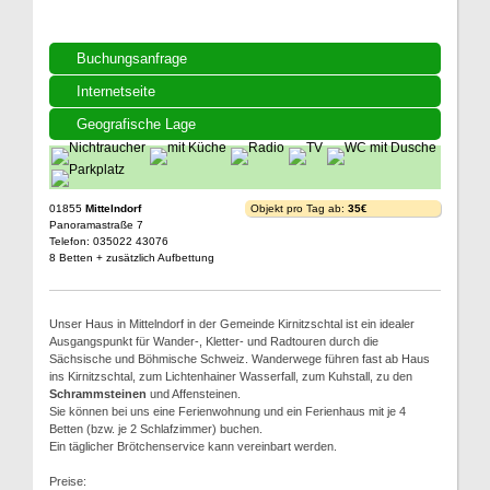
Buchungsanfrage
Internetseite
Geografische Lage
01855
Mittelndorf
Objekt pro Tag ab:
35€
Panoramastraße 7
Telefon: 035022 43076
8 Betten + zusätzlich Aufbettung
Unser Haus in Mittelndorf in der Gemeinde Kirnitzschtal ist ein idealer
Ausgangspunkt für Wander-, Kletter- und Radtouren durch die
Sächsische und Böhmische Schweiz. Wanderwege führen fast ab Haus
ins Kirnitzschtal, zum Lichtenhainer Wasserfall, zum Kuhstall, zu den
Schrammsteinen
und Affensteinen.
Sie können bei uns eine Ferienwohnung und ein Ferienhaus mit je 4
Betten (bzw. je 2 Schlafzimmer) buchen.
Ein täglicher Brötchenservice kann vereinbart werden.
Preise: