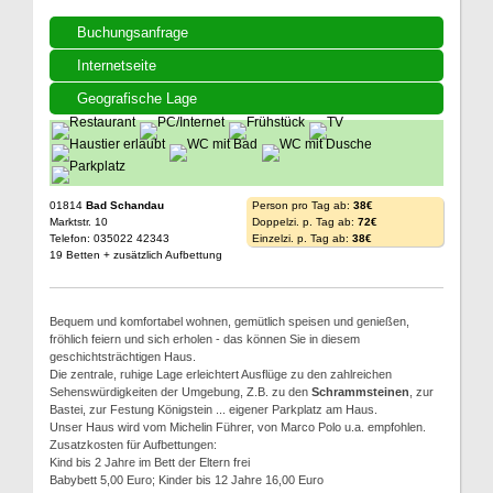
Buchungsanfrage
Internetseite
Geografische Lage
01814
Bad Schandau
Person pro Tag ab:
38€
Marktstr. 10
Doppelzi. p. Tag ab:
72€
Telefon: 035022 42343
Einzelzi. p. Tag ab:
38€
19 Betten + zusätzlich Aufbettung
Bequem und komfortabel wohnen, gemütlich speisen und genießen,
fröhlich feiern und sich erholen - das können Sie in diesem
geschichtsträchtigen Haus.
Die zentrale, ruhige Lage erleichtert Ausflüge zu den zahlreichen
Sehenswürdigkeiten der Umgebung, Z.B. zu den
Schrammsteinen
, zur
Bastei, zur Festung Königstein ... eigener Parkplatz am Haus.
Unser Haus wird vom Michelin Führer, von Marco Polo u.a. empfohlen.
Zusatzkosten für Aufbettungen:
Kind bis 2 Jahre im Bett der Eltern frei
Babybett 5,00 Euro; Kinder bis 12 Jahre 16,00 Euro