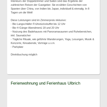
Interieurs der Doppelzimmer und Suiten sind das Ergebnis der
zahlreichen Reisen der Gastgeber. Sie erzählen Geschichten von
Spanien über China, von Indien bis Japan, individuell & einmalig. In 8
Tagen um die Welt!
Diese Leistungen sind im Zimmerpreis inklusive:
- Bio-Langschläfer-Frühstücksbuffet bis 12 Uhr
- Bio-4-Gänge-Abendmenü 18 und 20 Uhr
- Nutzung des Badehauses mit Panoramasaunen und Ruhebereichen,
inkl. Saunatücher
- Tägliche Rituale, wie geführte Wanderungen, Yoga, Lesungen, Musik &
Konzerte, Kinoabende, Vorträge u.v.m.
- Parkplatz
Direktbuchung möglich
Ferienwohnung und Ferienhaus Ulbrich