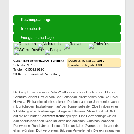
Buchungsanfrage
Internetseite
Geografische Lage
01814
Bad Schandau OT Schmilka
Doppelzi. p. Tag ab:
258€
Schmilka Nr. 10
Einzelzi. p. Tag ab:
198€
Telefon: 035022 9130
20 Betten + zusätzlich Aufbettung
Die komplett neu sanierte Villa Waldfrieden befindet sich an der Elbe in
Schmilka, einem Ortsteil von Bad Schandau, direkt neben dem Bio-Hotel
Helvetia. Ein baubiologisch saniertes Denkmal aus der Jahrhundertwende
mit prächtigen Holzbalkonen, auf der Sonnenseite der Elbe inmitten einer
2 Hektar großen Parkanlage mit eigener Elbwiese, Strand und mit Blick
auf die berühmten
Schrammsteine
gelegen. Eine Gartenanlage wie an
den oberitalienischen Seen mit alten und seltenen Gehölzen, schönen
Parkwegen, Ruhebänken, Liegestühlen und alten Zypressen, die abends
einen würzigen Duft verbreiten, lädt zum Verweilen ein. Die extravaganten