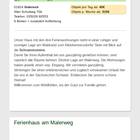
01824
Gohrisch
Objekt pro Tag ab:
45€
Alter Schulweg 70b
Objekt p. Woche ab:
315€
Telefon: 035028 80553
6 Betten + zusätzlich Aufbettung
Unser Haus mit den drei Ferienwohnungen steht in einer ruhiger und
sonniger Lage am Waldrand zum Kleinhennersdorfer Stein mit Blick auf
die
Schrammsteine
.
Damit Sie Ihren Aufenthalt bei uns ganzjährig genießen können, sind
natürlich alle Räume beheizt. Direkte Lage am Malerweg. Die Wohnungen
haben jeweils einen sep. Eingang. Wir vermieten ganzjährig.
Verbringen Sie einen erlebnisreichen und zugleich erholsamen Urlaub hier
bei uns in der Sächsischen Schweiz. Entdecken Sie unsere schöne
Heimat!
Willkommen zum Wohlfühlen, wo der Gast zur Familie gehört.
Ferienhaus am Malerweg