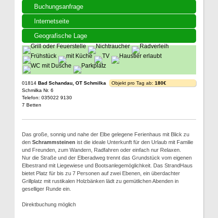
Buchungsanfrage
Internetseite
Geografische Lage
01814
Bad Schandau, OT Schmilka
Objekt pro Tag ab:
180€
Schmilka Nr. 6
Telefon: 035022 9130
7 Betten
Das große, sonnig und nahe der Elbe gelegene Ferienhaus mit Blick zu
den
Schrammsteinen
ist die ideale Unterkunft für den Urlaub mit Familie
und Freunden, zum Wandern, Radfahren oder einfach nur Relaxen.
Nur die Straße und der Elberadweg trennt das Grundstück vom eigenen
Elbestrand mit Liegewiese und Bootsanlegemöglichkeit. Das StrandHaus
bietet Platz für bis zu 7 Personen auf zwei Ebenen, ein überdachter
Grillplatz mit rustikalen Holzbänken lädt zu gemütlichen Abenden in
geselliger Runde ein.
Direktbuchung möglich