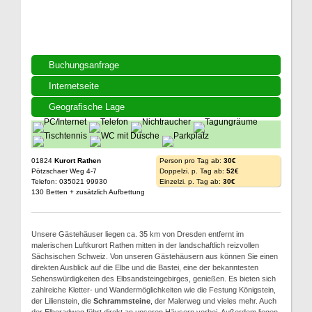
Buchungsanfrage
Internetseite
Geografische Lage
01824
Kurort Rathen
Person pro Tag ab:
30€
Pötzschaer Weg 4-7
Doppelzi. p. Tag ab:
52€
Telefon: 035021 99930
Einzelzi. p. Tag ab:
30€
130 Betten + zusätzlich Aufbettung
Unsere Gästehäuser liegen ca. 35 km von Dresden entfernt im
malerischen Luftkurort Rathen mitten in der landschaftlich reizvollen
Sächsischen Schweiz. Von unseren Gästehäusern aus können Sie einen
direkten Ausblick auf die Elbe und die Bastei, eine der bekanntesten
Sehenswürdigkeiten des Elbsandsteingebirges, genießen. Es bieten sich
zahlreiche Kletter- und Wandermöglichkeiten wie die Festung Königstein,
der Lilienstein, die
Schrammsteine
, der Malerweg und vieles mehr. Auch