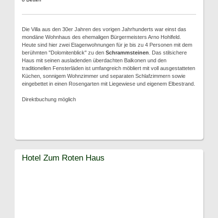
Die Villa aus den 30er Jahren des vorigen Jahrhunderts war einst das
mondäne Wohnhaus des ehemaligen Bürgermeisters Arno Hohlfeld.
Heute sind hier zwei Etagenwohnungen für je bis zu 4 Personen mit dem
berühmten "Dolomitenblick" zu den
Schrammsteinen
. Das stilsichere
Haus mit seinen ausladenden überdachten Balkonen und den
traditionellen Fensterläden ist umfangreich möbliert mit voll ausgestatteten
Küchen, sonnigem Wohnzimmer und separaten Schlafzimmern sowie
eingebettet in einen Rosengarten mit Liegewiese und eigenem Elbestrand.
Direktbuchung möglich
Hotel Zum Roten Haus