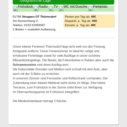
Geografische Lage
01796
Struppen OT Thürmsdorf
Person pro Tag ab:
40€
Am Sonnenhang 3
Doppelzi. p. Tag ab:
50€
Telefon: 0152-51856567
Einzelzi. p. Tag ab:
40€
2 Betten + zusätzlich Aufbettung
Unser kleiner Ferienort Thürmsdorf liegt nicht weit von der Festung
Königstein entfernt. Unser Ferienzimmer ist ideal für ruhige und
erholsame Ferientage sowie für viele Ausflüge in unser schönes
Elbsandsteingebirge. Die Bastei, die Felsenbühne in Rahten aber auch die
Schrammsteine
sind einen Ausflug wert.
Die Kulturstädte Dresden und Meißen sind schnell mit dem Auto, aber
auch mit der S-Bahn zu erreichen.
In unserem Zimmer sind Fernseher und Kühlschrank vorhanden. Der
Zubereitung einer kleinen Mahlzeit steht nichts im Wege. Eine kleine
Terrasse, zum Frühstück in der Sonne steht ihnen zur Verfügung.
Im Übernachtungspreis ist Frühstück inbegriffen.
Die Mindestmietdauer beträgt 3 Nächte.