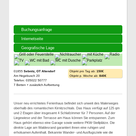
Buchungsanfrage
Internetseite
Geografische Lage
01855
Sebnitz, OT Altendorf
Objekt pro Tag ab:
150€
Am Hegebusch 20
Objekt p. Woche ab:
840€
Telefon: 035022 50777
7 Betten + zusätzlich Aufbettung
Unser neu errichtetes Ferienhaus befindet sich unweit des Malerweges
oberhalb des romantischen Kirnitzschtals. Das Haus verfügt auf 125 qm
und 2 Etagen über insgesamt 4 Schlafzimmer für 7 Personen. Auf der
Liegewiese und der Terrasse am Haus können Sie entspannen. Zum
Haus gehört ebenso eine Garage sowie weitere PKW-Stellplätze. Die
direkte Lage am Waldesrand garantiert ihnen eine ruhigen und
erholsamen Aufenthalt. Bekannte Wander- und Ausflugsziele wie die