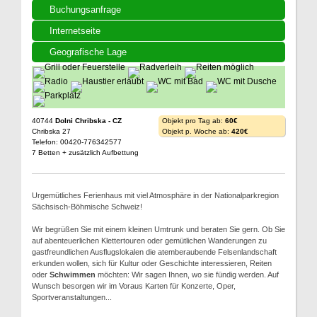
Buchungsanfrage
Internetseite
Geografische Lage
40744
Dolni Chribska - CZ
Objekt pro Tag ab:
60€
Chribska 27
Objekt p. Woche ab:
420€
Telefon: 00420-776342577
7 Betten + zusätzlich Aufbettung
Urgemütliches Ferienhaus mit viel Atmosphäre in der Nationalparkregion
Sächsisch-Böhmische Schweiz!
Wir begrüßen Sie mit einem kleinen Umtrunk und beraten Sie gern. Ob Sie
auf abenteuerlichen Klettertouren oder gemütlichen Wanderungen zu
gastfreundlichen Ausflugslokalen die atemberaubende Felsenlandschaft
erkunden wollen, sich für Kultur oder Geschichte interessieren, Reiten
oder
Schwimmen
möchten: Wir sagen Ihnen, wo sie fündig werden. Auf
Wunsch besorgen wir im Voraus Karten für Konzerte, Oper,
Sportveranstaltungen...