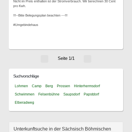
Nicht im Preis enthalten ist der Stromverbrauch. Wir berechnen 30 Cent
pro Kwh.
!!!--Bitte Belegungsplan beachten ---!!!
#Umgebindehaus
Seite 1/1
Suchvorschläge
Lohmen
Camp
Berg
Prossen
Hinterhermsdorf
Schwimmen
Felsenbühne
Saupsdorf
Papstdorf
Elberadweg
Unterkunftsuche in der Sächsisch Böhmischen