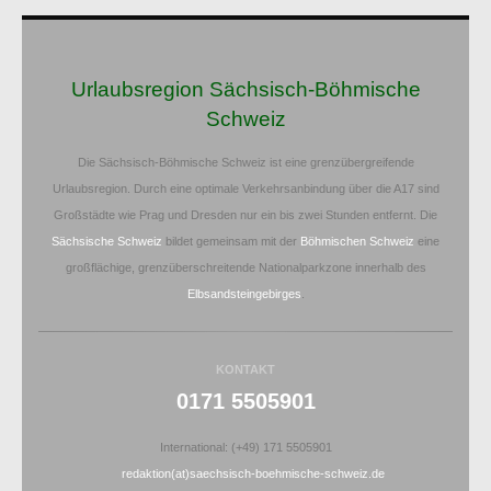
Urlaubsregion Sächsisch-Böhmische
Schweiz
Die Sächsisch-Böhmische Schweiz ist eine grenzübergreifende
Urlaubsregion. Durch eine optimale Verkehrsanbindung über die A17 sind
Großstädte wie Prag und Dresden nur ein bis zwei Stunden entfernt. Die
Sächsische Schweiz
bildet gemeinsam mit der
Böhmischen Schweiz
eine
großflächige, grenzüberschreitende Nationalparkzone innerhalb des
Elbsandsteingebirges
.
KONTAKT
0171 5505901
International: (+49) 171 5505901
redaktion(at)saechsisch-boehmische-schweiz.de