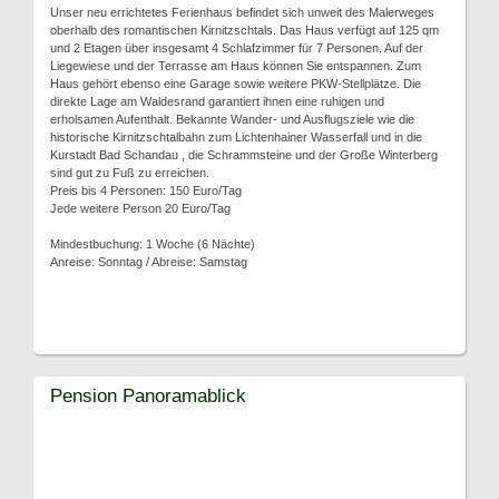
Unser neu errichtetes Ferienhaus befindet sich unweit des Malerweges
oberhalb des romantischen Kirnitzschtals. Das Haus verfügt auf 125 qm
und 2 Etagen über insgesamt 4 Schlafzimmer für 7 Personen. Auf der
Liegewiese und der Terrasse am Haus können Sie entspannen. Zum
Haus gehört ebenso eine Garage sowie weitere PKW-Stellplätze. Die
direkte Lage am Waldesrand garantiert ihnen eine ruhigen und
erholsamen Aufenthalt. Bekannte Wander- und Ausflugsziele wie die
historische Kirnitzschtalbahn zum Lichtenhainer Wasserfall und in die
Kurstadt Bad Schandau , die Schrammsteine und der Große Winterberg
sind gut zu Fuß zu erreichen.
Preis bis 4 Personen: 150 Euro/Tag
Jede weitere Person 20 Euro/Tag
Mindestbuchung: 1 Woche (6 Nächte)
Anreise: Sonntag / Abreise: Samstag
Pension Panoramablick