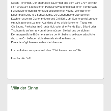
Seiten-Ferienhof. Der ehemalige Bauernhof aus dem Jahr 1797 befindet
sich direkt am Sächsischen Panoramaweg und bietet Ihnen komfortable
Ferienwohnungen mit komplett eingerichteter Küche, Wohnzimmer,
Duschbad sowie je 2 Schlafräume. Die zugehörige große Sonnen-
Dachterrasse mit Gartenmöbeln und Grill lädt zum Sonne genießen oder
einfach zum entspannten Ausklang eines erlebnisreichen Tages ein.
Ob Sauna, Parkplatz im Grundstück oder eine Runde Dart, Billard oder
Tischtennis auf nichts von all dem müssen Sie bei uns verzichten.
Der morgendliche Brötchenservice gehört bei uns selbstverständliche
dazu. Im Ort befinden sich ebenfalls ein Gasthaus und
Einkaufsmöglichkeiten in den Nachbarorten.
Lust auf einen entspannten Urlaub? Wir freuen uns auf Sie.
Ihre Familie Buffi
Villa der Sinne