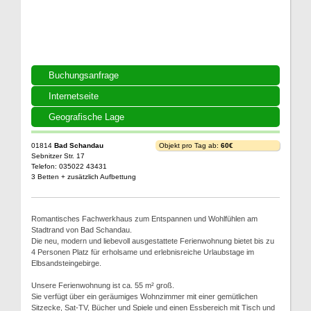
Buchungsanfrage
Internetseite
Geografische Lage
01814
Bad Schandau
Objekt pro Tag ab:
60€
Sebnitzer Str. 17
Telefon: 035022 43431
3 Betten + zusätzlich Aufbettung
Romantisches Fachwerkhaus zum Entspannen und Wohlfühlen am
Stadtrand von Bad Schandau.
Die neu, modern und liebevoll ausgestattete Ferienwohnung bietet bis zu
4 Personen Platz für erholsame und erlebnisreiche Urlaubstage im
Elbsandsteingebirge.
Unsere Ferienwohnung ist ca. 55 m² groß.
Sie verfügt über ein geräumiges Wohnzimmer mit einer gemütlichen
Sitzecke, Sat-TV, Bücher und Spiele und einen Essbereich mit Tisch und