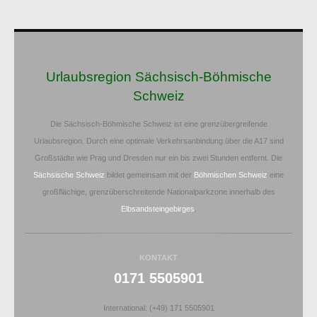
Urlaubsregion Sächsisch-Böhmische
Schweiz
Die Sächsisch-Böhmische Schweiz ist eine grenzübergreifende
Urlaubsregion. Durch eine optimale Verkehrsanbindung über die A17 sind
Großstädte wie Prag und Dresden nur ein bis zwei Stunden entfernt. Die
Sächsische Schweiz
bildet gemeinsam mit der
Böhmischen Schweiz
eine
großflächige, grenzüberschreitende Nationalparkzone innerhalb des
Elbsandsteingebirges
.
KONTAKT
0171 5505901
International: (+49) 171 5505901