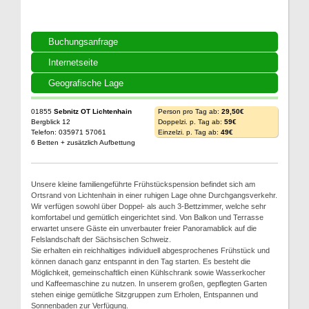
Buchungsanfrage
Internetseite
Geografische Lage
01855
Sebnitz OT Lichtenhain
Person pro Tag ab:
29,50€
Bergblick 12
Doppelzi. p. Tag ab:
59€
Telefon: 035971 57061
Einzelzi. p. Tag ab:
49€
6 Betten + zusätzlich Aufbettung
Unsere kleine familiengeführte Frühstückspension befindet sich am
Ortsrand von Lichtenhain in einer ruhigen Lage ohne Durchgangsverkehr.
Wir verfügen sowohl über Doppel- als auch 3-Bettzimmer, welche sehr
komfortabel und gemütlich eingerichtet sind. Von Balkon und Terrasse
erwartet unsere Gäste ein unverbauter freier Panoramablick auf die
Felslandschaft der Sächsischen Schweiz.
Sie erhalten ein reichhaltiges individuell abgesprochenes Frühstück und
können danach ganz entspannt in den Tag starten. Es besteht die
Möglichkeit, gemeinschaftlich einen Kühlschrank sowie Wasserkocher
und Kaffeemaschine zu nutzen. In unserem großen, gepflegten Garten
stehen einige gemütliche Sitzgruppen zum Erholen, Entspannen und
Sonnenbaden zur Verfügung.