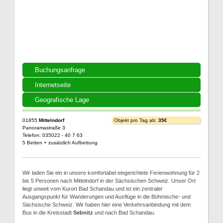
Buchungsanfrage
Internetseite
Geografische Lage
01855
Mittelndorf
Objekt pro Tag ab:
35€
Panoramastraße 3
Telefon: 035022 - 40 7 63
5 Betten + zusätzlich Aufbettung
Wir laden Sie ein in unsere komfortabel eingerichtete Ferienwohnung für 2
bis 5 Personen nach Mittelndorf in der Sächsischen Schweiz. Unser Ort
liegt unweit vom Kurort Bad Schandau und ist ein zentraler
Ausgangspunkt für Wanderungen und Ausflüge in die Böhmische- und
Sächsische Schweiz. Wir haben hier eine Verkehrsanbindung mit dem
Bus in die Kreisstadt
Sebnitz
und nach Bad Schandau.