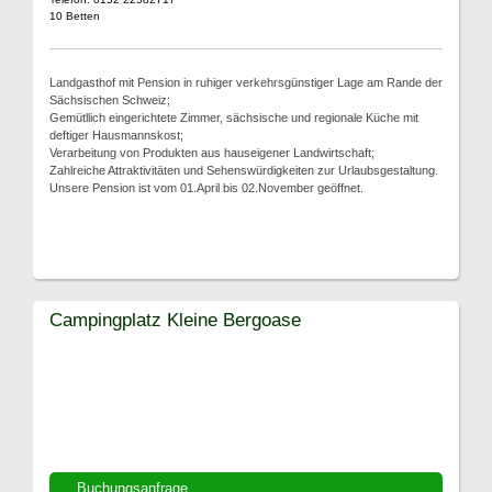
10 Betten
Landgasthof mit Pension in ruhiger verkehrsgünstiger Lage am Rande der
Sächsischen Schweiz;
Gemütllich eingerichtete Zimmer, sächsische und regionale Küche mit
deftiger Hausmannskost;
Verarbeitung von Produkten aus hauseigener Landwirtschaft;
Zahlreiche Attraktivitäten und Sehenswürdigkeiten zur Urlaubsgestaltung.
Unsere Pension ist vom 01.April bis 02.November geöffnet.
Campingplatz Kleine Bergoase
Buchungsanfrage