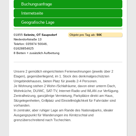
Buchungsanfrage
Internetseite
Geografische Lage
01855
Sebnitz, OT Saupsdorf
Objekt pro Tag ab:
50€
Niederdorfstraße 13
Telefon: 035974 50046,
01628854625
8 Betten + zusätzlich Aufbettung
Unsere 2 gemütlich eingerichteten Ferienwohnungen (jeweils über 2
Etagen), gegenüberliegend, im 1. Stock des denkmalgeschützten
Umgebindehauses, bieten Platz für jeweils 2-4 Personen.
Je Wohnung stehen 2 Wohn-/Schlafräume, davon einer unterm Dach,
Wohnküche, DU/WC, SAT-TV, Internet-Radio und WLAN zur Verfügung.
Zentralheizung, ganzjährige Vermietung, Parkplätze direkt am Haus,
Sitzgelegenheiten, Grillplatz und Einstellmöglichkeit für Fahrräder sind
vorhanden.
In zentraler, aber ruhiger Lage am Rande des Nationalparks, idealer
Ausgangspunkt für Wanderungen ins Kirnitzschtal und
grenzüberschreitend nach Tschechien.