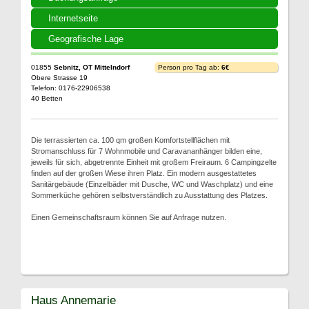
Internetseite
Geografische Lage
01855
Sebnitz, OT Mittelndorf
Person pro Tag ab:
6€
Obere Strasse 19
Telefon: 0176-22906538
40 Betten
Die terrassierten ca. 100 qm großen Komfortstellflächen mit
Stromanschluss für 7 Wohnmobile und Caravananhänger bilden eine,
jeweils für sich, abgetrennte Einheit mit großem Freiraum. 6 Campingzelte
finden auf der großen Wiese ihren Platz. Ein modern ausgestattetes
Sanitärgebäude (Einzelbäder mit Dusche, WC und Waschplatz) und eine
Sommerküche gehören selbstverständlich zu Ausstattung des Platzes.
Einen Gemeinschaftsraum können Sie auf Anfrage nutzen.
Haus Annemarie