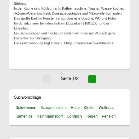
Stühlen.
In der Küche sind Kühlschrank, Kaffeemaschine, Toaster, Wasserkocher,
4-Zonen-Cerankochfeld, Dunstabzugshaube und Mikrowelle vorhanden.
Das große Bad mit Fenster verügt über eine Dusche, WC und Föhn.
Im Schlafzimmer befinden sich ein Doppelbett (180x200) und ein
Einzelbett.
Ein Babyreisebett und Hochstuhl stellen wir Ihnen auf Wunsch gern
kostenlos zur Verfügung.
Die Ferienwohnung liegt in der 1. Etage unseres Fachwerkhauses.
Seite 1/2
Suchvorschläge
Schwimmen
Schrammsteine
Hütte
Kletter
Wellness
Kamenice
Rathmannsdorf
Gohrisch
Touren
Pension