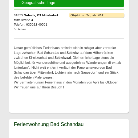
Geografische Lage
01855
Sebnitz, OT Mittelndorf
Objekt pro Tag ab:
40€
Mittelstraße 3
Telefon: 035022 40561
5 Betten
Unser gemütliches Ferienhaus befindet sich in ruhiger aber zentraler
Lage zwischen Bad Schandau und
Sebnitz
auf dem Höhenrücken
zwischen Kirnitzschtal und
Sebnitztal
. Die herrliche Lage bietet die
Möglichkeit für wunderschöne und ausgedehnte Wanderungen direkt ab
Unterkunft. Nicht weit entfernt verläuft der Panoramaweg von Bad
Schandau über Mittelndorf, Lichtenhain nach Saupsdorf, und ein Stück
des beliebten Malerweges.
Wir vermieten unser Ferienhaus in den Monaten von April bis Oktober.
Wir freuen uns auf Ihren Besuch !
Ferienwohnung Bad Schandau