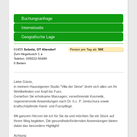
Buchungsanfrage
Internetseite
Geografische Lage
01855
Sebnitz, OT Altendorf
Person pro Tag ab:
50€
Zum Hegebusch 1 a
Telefon: 035022-50480
0 Betten
Liebe Gäste,
in meinem Hauseigenen Studio "Villa der Sinne" dreht sich alles um Ihr
Wohlbefinden von Kopf bis Fuss.
Genießen Sie erholsame Massagen, verwöhnende Kosmetik,
regenerierende Anwendungen nach Dr. h.c. P. Jentschura sowie
kraftschöpfende Hand- und Fusspflege.
Mit ganzem Herzen bin ich für Sie da und möchten Sie ein Stück auf
Ihrem Weg begleiten. Die gesundheitsfördernden Anwendungen bieten
dabei das besondere Highlight!
Achtung: