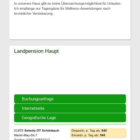
In unserem Haus gibt es keine Übernachtungsmöglichkeit für Urlauber.
Ich empfange nur Tagesgäste für Wellness-Anwendungen nach
terminlicher Vereinbarung.
Landpension Haupt
Buchungsanfrage
Internetseite
Geografische Lage
01855
Sebnitz OT Schönbach
Doppelzi. p. Tag ab:
84€
Martin-May-Str.7
Einzelzi. p. Tag ab:
56€
Telefon: 0152 22582717