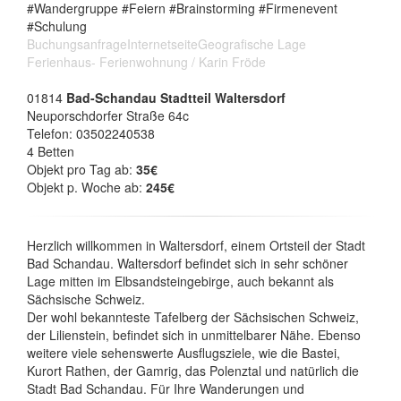
#Wandergruppe #Feiern #Brainstorming #Firmenevent
#Schulung
Buchungsanfrage
Internetseite
Geografische Lage
Ferienhaus- Ferienwohnung / Karin Fröde
01814
Bad-Schandau Stadtteil Waltersdorf
Neuporschdorfer Straße 64c
Telefon: 03502240538
4 Betten
Objekt pro Tag ab:
35€
Objekt p. Woche ab:
245€
Herzlich willkommen in Waltersdorf, einem Ortsteil der Stadt
Bad Schandau. Waltersdorf befindet sich in sehr schöner
Lage mitten im Elbsandsteingebirge, auch bekannt als
Sächsische Schweiz.
Der wohl bekannteste Tafelberg der Sächsischen Schweiz,
der Lilienstein, befindet sich in unmittelbarer Nähe. Ebenso
weitere viele sehenswerte Ausflugsziele, wie die Bastei,
Kurort Rathen, der Gamrig, das Polenztal und natürlich die
Stadt Bad Schandau. Für Ihre Wanderungen und