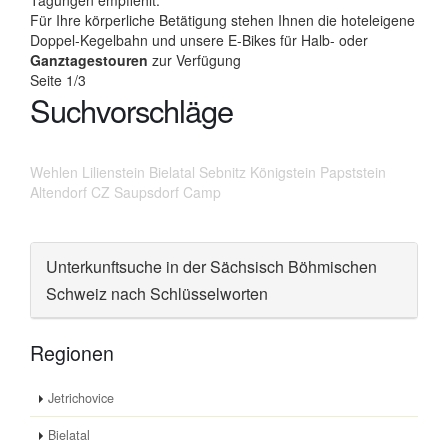
Tagungen empfiehlt.
Für Ihre körperliche Betätigung stehen Ihnen die hoteleigene
Doppel-Kegelbahn und unsere E-Bikes für Halb- oder
Ganztagestouren
zur Verfügung
Seite 1/3
Suchvorschläge
Wehlen
Lilienstein
Bielatal
Sebnitz
Königstein
Papststein
Altendorf
CZ
Saupsdorf
Camp
Unterkunftsuche in der Sächsisch Böhmischen
Schweiz nach Schlüsselworten
Regionen
Jetrichovice
Bielatal