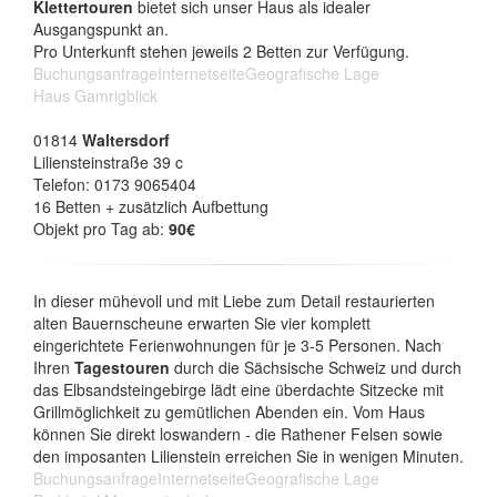
Klettertouren
bietet sich unser Haus als idealer
Ausgangspunkt an.
Pro Unterkunft stehen jeweils 2 Betten zur Verfügung.
Buchungsanfrage
Internetseite
Geografische Lage
Haus Gamrigblick
01814
Waltersdorf
Liliensteinstraße 39 c
Telefon: 0173 9065404
16 Betten + zusätzlich Aufbettung
Objekt pro Tag ab:
90€
In dieser mühevoll und mit Liebe zum Detail restaurierten
alten Bauernscheune erwarten Sie vier komplett
eingerichtete Ferienwohnungen für je 3-5 Personen. Nach
Ihren
Tagestouren
durch die Sächsische Schweiz und durch
das Elbsandsteingebirge lädt eine überdachte Sitzecke mit
Grillmöglichkeit zu gemütlichen Abenden ein. Vom Haus
können Sie direkt loswandern - die Rathener Felsen sowie
den imposanten Lilienstein erreichen Sie in wenigen Minuten.
Buchungsanfrage
Internetseite
Geografische Lage