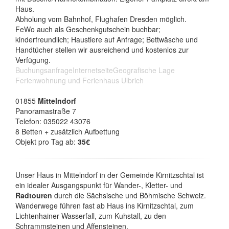
Haus.
Abholung vom Bahnhof, Flughafen Dresden möglich.
FeWo auch als Geschenkgutschein buchbar;
kinderfreundlich; Haustiere auf Anfrage; Bettwäsche und
Handtücher stellen wir ausreichend und kostenlos zur
Verfügung.
Buchungsanfrage
Internetseite
Geografische Lage
Ferienwohnung und Ferienhaus Ulbrich
01855
Mittelndorf
Panoramastraße 7
Telefon: 035022 43076
8 Betten + zusätzlich Aufbettung
Objekt pro Tag ab:
35€
Unser Haus in Mittelndorf in der Gemeinde Kirnitzschtal ist
ein idealer Ausgangspunkt für Wander-, Kletter- und
Radtouren
durch die Sächsische und Böhmische Schweiz.
Wanderwege führen fast ab Haus ins Kirnitzschtal, zum
Lichtenhainer Wasserfall, zum Kuhstall, zu den
Schrammsteinen und Affensteinen.