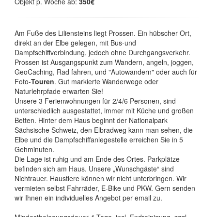
Objekt p. Woche ab:
350€
Am Fuße des Liliensteins liegt Prossen. Ein hübscher Ort,
direkt an der Elbe gelegen, mit Bus-und
Dampfschiffverbindung, jedoch ohne Durchgangsverkehr.
Prossen ist Ausgangspunkt zum Wandern, angeln, joggen,
GeoCaching, Rad fahren, und "Autowandern" oder auch für
Foto-
Touren
. Gut markierte Wanderwege oder
Naturlehrpfade erwarten Sie!
Unsere 3 Ferienwohnungen für 2/4/6 Personen, sind
unterschiedlich ausgestattet, immer mit Küche und großen
Betten. Hinter dem Haus beginnt der Nationalpark
Sächsische Schweiz, den Elbradweg kann man sehen, die
Elbe und die Dampfschiffanlegestelle erreichen Sie in 5
Gehminuten.
Die Lage ist ruhig und am Ende des Ortes. Parkplätze
befinden sich am Haus. Unsere „Wunschgäste“ sind
Nichtrauer. Haustiere können wir nicht unterbringen. Wir
vermieten selbst Fahrräder, E-Bike und PKW. Gern senden
wir Ihnen ein individuelles Angebot per email zu.