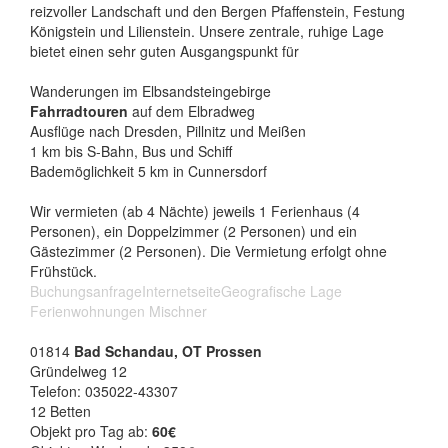
reizvoller Landschaft und den Bergen Pfaffenstein, Festung
Königstein und Lilienstein. Unsere zentrale, ruhige Lage
bietet einen sehr guten Ausgangspunkt für
Wanderungen im Elbsandsteingebirge
Fahrradtouren
auf dem Elbradweg
Ausflüge nach Dresden, Pillnitz und Meißen
1 km bis S-Bahn, Bus und Schiff
Bademöglichkeit 5 km in Cunnersdorf
Wir vermieten (ab 4 Nächte) jeweils 1 Ferienhaus (4
Personen), ein Doppelzimmer (2 Personen) und ein
Gästezimmer (2 Personen). Die Vermietung erfolgt ohne
Frühstück.
Buchungsanfrage
Internetseite
Geografische Lage
Ferienwohnungen Mischner
01814
Bad Schandau, OT Prossen
Gründelweg 12
Telefon: 035022-43307
12 Betten
Objekt pro Tag ab:
60€