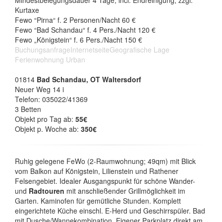
Mindestbelegungsdauer 4 Tage, incl. Endreinigung, zzgl.
Kurtaxe
Fewo “Pirna“ f. 2 Personen/Nacht 60 €
Fewo “Bad Schandau“ f. 4 Pers./Nacht 120 €
Fewo „Königstein“ f. 6 Pers./Nacht 150 €
Buchungsanfrage
Internetseite
Geografische Lage
Ferienwohnung Urban
01814
Bad Schandau, OT Waltersdorf
Neuer Weg 14 i
Telefon: 035022/41369
3 Betten
Objekt pro Tag ab:
55€
Objekt p. Woche ab:
350€
Ruhig gelegene FeWo (2-Raumwohnung; 49qm) mit Blick
vom Balkon auf Königstein, Lilienstein und Rathener
Felsengebiet. Idealer Ausgangspunkt für schöne Wander-
und
Radtouren
mit anschließender Grillmöglichkeit im
Garten. Kaminofen für gemütliche Stunden. Komplett
eingerichtete Küche einschl. E-Herd und Geschirrspüler. Bad
mit Dusche/Wannekombination. Eigener Parkplatz direkt am