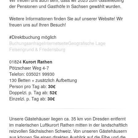
Wir freuen uns auch sehr, dass wir 2025 zum Gästeliebling
der Pensionen und Gasthöfe in Sachsen gewählt wurden.
Weitere Informationen finden Sie auf unserer Website! Wir
freuen uns auf Ihren Besuch!
#Direktbuchung möglich
Buchungsanfrage
Internetseite
Geografische Lage
Felsengrund & Friedensburg
01824
Kurort Rathen
Pötzschaer Weg 4-7
Telefon: 035021 99930
130 Betten + zusätzlich Aufbettung
Person pro Tag ab:
30€
Doppelzi. p. Tag ab:
52€
Einzelzi. p. Tag ab:
30€
Unsere Gästehäuser liegen ca. 35 km von Dresden entfernt
im malerischen Luftkurort Rathen mitten in der landschaftlich
reizvollen Sächsischen Schweiz. Von unseren Gästehäusern
aus können Sie einen direkten Ausblick auf die Elbe und die