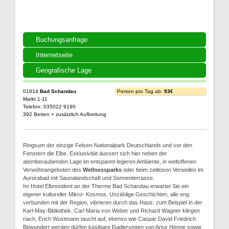
Buchungsanfrage
Internetseite
Geografische Lage
01814
Bad Schandau
Person pro Tag ab:
93€
Markt 1-11
Telefon: 035022 9190
392 Betten + zusätzlich Aufbettung
Ringsum der einzige Felsen-Nationalpark Deutschlands und vor den
Fenstern die Elbe. Exklusivität äussert sich hier neben der
atemberaubenden Lage im entspannt-legeren Ambiente, in weltoffenen
Verwöhnangeboten des
Wellnessparks
oder beim zeitlosen Verweilen im
Aurorabad mit Saunalandschaft und Sonnenterrasse.
Im Hotel Elbresident an der Therme Bad Schandau erwartet Sie ein
eigener kultureller Mikro- Kosmos. Unzählige Geschichten, alle eng
verbunden mit der Region, vibrieren durch das Haus: zum Beispiel in der
Karl-May-Bibliothek. Carl Maria von Weber und Richard Wagner klingen
nach, Erich Wustmann taucht auf, ebenso wie Caspar David Friedrich.
Bewundert werden dürfen kostbare Radierungen von Artur Henne sowie