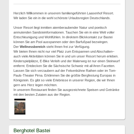
Herzlich Willkommen in unserem familiengeführten Laasenhof Resort.
Wir laden Sie ein in die wohl schönste Urlaubsregion Deutschlands.
Unser Resort liegt inmitten atemberaubender Natur und poetisch
anmutenden Sandsteinformationen. Tauchen Sie ein in eine Welt voller
Entschleunigung und Wohlfühlen. In direktem Blickkontakt zur Bastei
können Sie am Pool ausspannen oder den Barfußpad bezwingen.
Der
Wellnessbereich
steht Ihnen frei zur Verfügung.
Wir bieten Ihnen nicht nur viel Platz zum Entspannen und Abschalten–
auch viele Aktivitäten können Sie in und um unser Resort herum erleben.
Kinderspielplätze, E-Bike Verleih und der Malerweg ist nur einen Steinwurf
entfernt. Entdecken Sie die Sächsische Schweiz mit all ihren Facetten.
Lassen Sie sich verzaubern auf der Felsenbühne Rathen oder im Tom-
Pauls-Theater Pirna. Erklimmen Sie die größte Bergfestung Europas in
Königstein. Es gibt so viele Erlebnisse in unserer Region, die wir Ihnen
gern ans Herz legen möchten.
In unserem Restaurant finden Sie ausgezeichnete Speisen und Getränke
mit den besten Zutaten aus der Region.
Berghotel Bastei