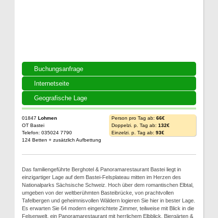
Buchungsanfrage
Internetseite
Geografische Lage
01847
Lohmen
Person pro Tag ab:
66€
OT Bastei
Doppelzi. p. Tag ab:
132€
Telefon: 035024 7790
Einzelzi. p. Tag ab:
93€
124 Betten + zusätzlich Aufbettung
Das familiengeführte Berghotel & Panoramarestaurant Bastei liegt in
einzigartiger Lage auf dem Bastei-Felsplateau mitten im Herzen des
Nationalparks Sächsische Schweiz. Hoch über dem romantischen Elbtal,
umgeben von der weltberühmten Basteibrücke, von prachtvollen
Tafelbergen und geheimnisvollen Wäldern logieren Sie hier in bester Lage.
Es erwarten Sie 64 modern eingerichtete Zimmer, teilweise mit Blick in die
Felsenwelt, ein Panoramarestaurant mit herrlichem Elbblick, Biergärten &