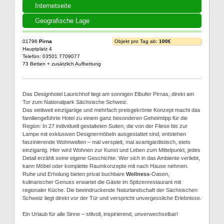
Internetseite
Geografische Lage
01796
Pirna
Objekt pro Tag ab:
100€
Hauptplatz 4
Telefon: 03501 7709077
73 Betten + zusätzlich Aufbettung
Das Designhotel Laurichhof liegt am sonnigen Elbufer Pirnas, direkt am
Tor zum Nationalpark Sächsische Schweiz.
Das weltweit einzigartige und mehrfach preisgekrönte Konzept macht das
familiengeführte Hotel zu einem ganz besonderen Geheimtipp für die
Region: In 27 individuell gestalteten Suiten, die von der Fliese bis zur
Lampe mit exklusiven Designermöbeln ausgestattet sind, entstehen
faszinierende Wohnwelten – mal verspielt, mal avantgardistisch, stets
einzigartig. Hier wird Wohnen zur Kunst und Leben zum Mittelpunkt, jedes
Detail erzählt seine eigene Geschichte. Wer sich in das Ambiente verliebt,
kann Möbel oder komplette Raumkonzepte mit nach Hause nehmen.
Ruhe und Erholung bieten privat buchbare
Wellness
-Oasen,
kulinarischer Genuss erwartet die Gäste im Spitzenrestaurant mit
regionaler Küche. Die beeindruckende Naturlandschaft der Sächsischen
Schweiz liegt direkt vor der Tür und verspricht unvergessliche Erlebnisse.
Ein Urlaub für alle Sinne – stilvoll, inspirierend, unverwechselbar!