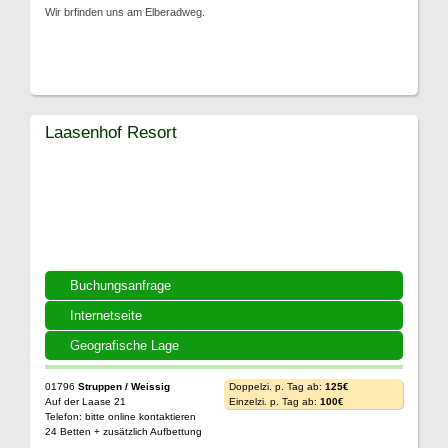
Wir brfinden uns am Elberadweg.
Laasenhof Resort
Buchungsanfrage
Internetseite
Geografische Lage
01796
Struppen / Weissig
Doppelzi. p. Tag ab:
125€
Auf der Laase 21
Einzelzi. p. Tag ab:
100€
Telefon: bitte online kontaktieren
24 Betten + zusätzlich Aufbettung