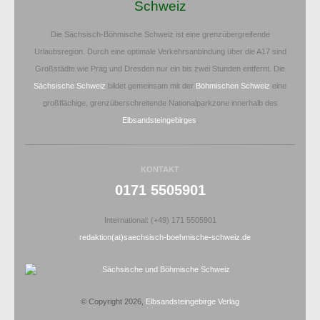
Schweiz
Die Sächsisch-Böhmische Schweiz ist eine grenzübergreifende
Urlaubsregion. Durch eine optimale Verkehrsanbindung über die A17 sind
Großstädte wie Prag und Dresden nur ein bis zwei Stunden entfernt. Die
Sächsische Schweiz
bildet gemeinsam mit der
Böhmischen Schweiz
eine
großflächige, grenzüberschreitende Nationalparkzone innerhalb des
Elbsandsteingebirges
.
KONTAKT
0171 5505901
International: (+49) 171 5505901
redaktion(at)saechsisch-boehmische-schweiz.de
© Copyright 2026,
Elbsandsteingebirge Verlag