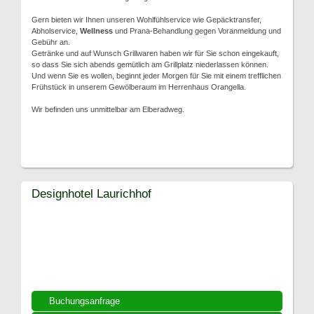
Gern bieten wir Ihnen unseren Wohlfühlservice wie Gepäcktransfer,
Abholservice,
Wellness
und Prana-Behandlung gegen Voranmeldung und
Gebühr an.
Getränke und auf Wunsch Grillwaren haben wir für Sie schon eingekauft,
so dass Sie sich abends gemütlich am Grillplatz niederlassen können.
Und wenn Sie es wollen, beginnt jeder Morgen für Sie mit einem trefflichen
Frühstück in unserem Gewölberaum im Herrenhaus Orangella.
Wir befinden uns unmittelbar am Elberadweg.
Designhotel Laurichhof
Buchungsanfrage