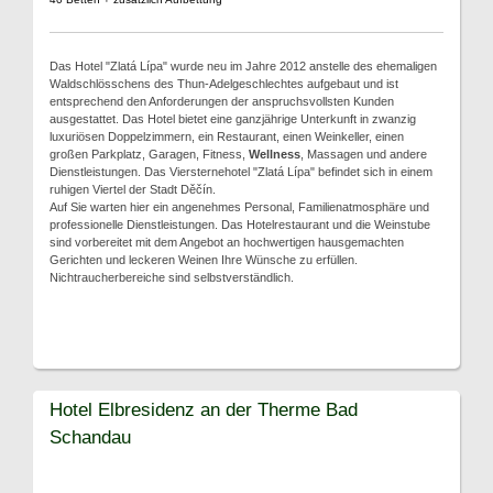
Das Hotel "Zlatá Lípa" wurde neu im Jahre 2012 anstelle des ehemaligen
Waldschlösschens des Thun-Adelgeschlechtes aufgebaut und ist
entsprechend den Anforderungen der anspruchsvollsten Kunden
ausgestattet. Das Hotel bietet eine ganzjährige Unterkunft in zwanzig
luxuriösen Doppelzimmern, ein Restaurant, einen Weinkeller, einen
großen Parkplatz, Garagen, Fitness,
Wellness
, Massagen und andere
Dienstleistungen. Das Viersternehotel "Zlatá Lípa" befindet sich in einem
ruhigen Viertel der Stadt Děčín.
Auf Sie warten hier ein angenehmes Personal, Familienatmosphäre und
professionelle Dienstleistungen. Das Hotelrestaurant und die Weinstube
sind vorbereitet mit dem Angebot an hochwertigen hausgemachten
Gerichten und leckeren Weinen Ihre Wünsche zu erfüllen.
Nichtraucherbereiche sind selbstverständlich.
Hotel Elbresidenz an der Therme Bad
Schandau