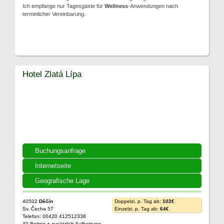
Ich empfange nur Tagesgäste für
Wellness
-Anwendungen nach
terminlicher Vereinbarung.
Hotel Zlatá Lípa
Buchungsanfrage
Internetseite
Geografische Lage
40502
Děčín
Doppelzi. p. Tag ab:
102€
Sv. Čecha 57
Einzelzi. p. Tag ab:
64€
Telefon: 00420 412512338
40 Betten + zusätzlich Aufbettung