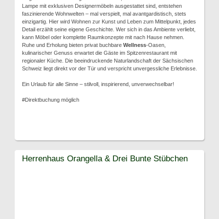
Lampe mit exklusiven Designermöbeln ausgestattet sind, entstehen
faszinierende Wohnwelten – mal verspielt, mal avantgardistisch, stets
einzigartig. Hier wird Wohnen zur Kunst und Leben zum Mittelpunkt, jedes
Detail erzählt seine eigene Geschichte. Wer sich in das Ambiente verliebt,
kann Möbel oder komplette Raumkonzepte mit nach Hause nehmen.
Ruhe und Erholung bieten privat buchbare
Wellness
-Oasen,
kulinarischer Genuss erwartet die Gäste im Spitzenrestaurant mit
regionaler Küche. Die beeindruckende Naturlandschaft der Sächsischen
Schweiz liegt direkt vor der Tür und verspricht unvergessliche Erlebnisse.
Ein Urlaub für alle Sinne – stilvoll, inspirierend, unverwechselbar!
#Direktbuchung möglich
Herrenhaus Orangella & Drei Bunte Stübchen