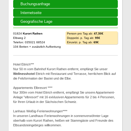
Buchungsanfrage
Internetseite
Geografische Lage
01824
Kurort Rathen
Person pro Tag ab:
47,50€
Elbweg 2
Doppelzi. p. Tag ab:
95€
Telefon: 035021 68524
Einzelzi. p. Tag ab:
69€
104 Betten + zusätzlich Aufbettung
Hotel Ettrich***
Nur 50 m vom Bahnhof Kurort Rathen entfernt, empfängt Sie unser
Wellnesshotel
Ettrich mit Restaurant und Terrasse, herrlichem Blick auf
die Felsformation der Bastei und die Elbe.
Appartements Elbresort ****
Nur 300m vom Hotel Ettrich entfernt, empfängt Sie unsere Appartement-
Anlage "elbresort" mit 16 exklusiven Appartements für 2 bis 4 Personen,
für Ihren Urlaub in der Sächsischen Schweiz.
Lanhaus Weißig-Ferienwohnungen****
In unseren Landhaus-Ferienwohnungen in sonnenverwöhnter Lage
oberhalb vom Kurort Rathen, heißen wir Stammgäste und Freunde des
Elbsandsteingebirges willkommen.