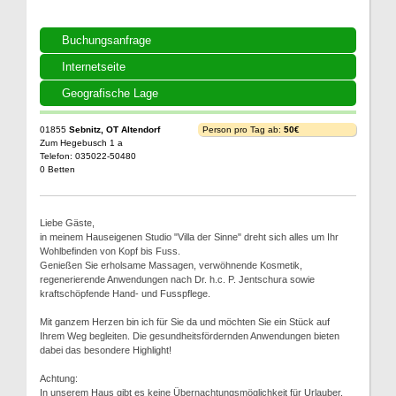
Buchungsanfrage
Internetseite
Geografische Lage
01855
Sebnitz, OT Altendorf
Person pro Tag ab:
50€
Zum Hegebusch 1 a
Telefon: 035022-50480
0 Betten
Liebe Gäste,
in meinem Hauseigenen Studio "Villa der Sinne" dreht sich alles um Ihr
Wohlbefinden von Kopf bis Fuss.
Genießen Sie erholsame Massagen, verwöhnende Kosmetik,
regenerierende Anwendungen nach Dr. h.c. P. Jentschura sowie
kraftschöpfende Hand- und Fusspflege.
Mit ganzem Herzen bin ich für Sie da und möchten Sie ein Stück auf
Ihrem Weg begleiten. Die gesundheitsfördernden Anwendungen bieten
dabei das besondere Highlight!
Achtung:
In unserem Haus gibt es keine Übernachtungsmöglichkeit für Urlauber.