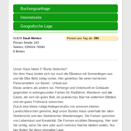
Buchungsanfrage
Internetseite
Geografische Lage
01829
Stadt Wehlen
Person pro Tag ab:
38€
Pirnaer Straße 163
Telefon: 035024 79392
8 Betten
Unser Haus bietet 3 "Bunte Stübchen".
Vor dem Haus breitet sich nur noch die Elbwiese mit Sonnenliegen aus
und die Elbe fließt stetig vorbei. Hier genießen Sie einen herrlichen
Panoramablick zur Bastei - Urlaub pur.
Etwas anders als anders wo. Herberge und Unterkunft im Gebäude
gegenüber in wohngesunden Farben für Radfahrer, Wanderer und alle
Gäste, die sich ein gutes Bett, ein praktisches Bad mit seitlichem Elbblick
und ein gutes Frühstück wünschen.
Durch eine kleine ruhige Anliegerstraße von unserem kleinen
Landschlösschen getrennt, liegt unser Buntes Haus unterhalb der alten
Steinbrüche und des Steinbrecher-Wanderweges. Die Farben sprechen
von Lebenslust und Kreativität. Die Formen erzählen Bewegung. Hier sind
Sie richtig, wenn Sie eine oder auch mehrere Nächte bleiben wollen. Nur
hier finden Sie diese einmalige Lage.