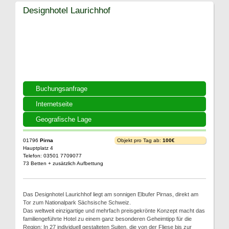
Designhotel Laurichhof
Buchungsanfrage
Internetseite
Geografische Lage
01796
Pirna
Objekt pro Tag ab:
100€
Hauptplatz 4
Telefon: 03501 7709077
73 Betten + zusätzlich Aufbettung
Das Designhotel Laurichhof liegt am sonnigen Elbufer Pirnas, direkt am
Tor zum Nationalpark Sächsische Schweiz.
Das weltweit einzigartige und mehrfach preisgekrönte Konzept macht das
familiengeführte Hotel zu einem ganz besonderen Geheimtipp für die
Region: In 27 individuell gestalteten Suiten, die von der Fliese bis zur