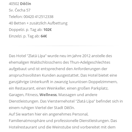
40502
Děčín
Sv. Čecha 57
Telefon: 00420 412512338
40 Betten + zusätzlich Aufbettung
Doppelzi. p. Tag ab:
102€
Einzelzi. p. Tag ab:
64€
Das Hotel "Zlatá Lípa" wurde neu im Jahre 2012 anstelle des
ehemaligen Waldschlösschens des Thun-Adelgeschlechtes
aufgebaut und ist entsprechend den Anforderungen der
anspruchsvollsten Kunden ausgestattet. Das Hotel bietet eine
ganzjährige Unterkunft in zwanzig luxuriösen Doppelzimmern,
ein Restaurant, einen Weinkeller, einen großen Parkplatz,
Garagen, Fitness,
Wellness
, Massagen und andere
Dienstleistungen. Das Viersternehotel "Zlatá Lípa" befindet sich in
einem ruhigen Viertel der Stadt Děčín.
Auf Sie warten hier ein angenehmes Personal,
Familienatmosphäre und professionelle Dienstleistungen. Das
Hotelrestaurant und die Weinstube sind vorbereitet mit dem