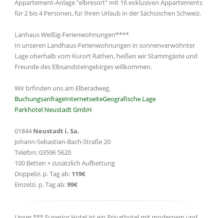
Appartement-Anlage "elbresort" mit 16 exklusiven Appartements
für 2 bis 4 Personen, für Ihren Urlaub in der Sächsischen Schweiz.
Lanhaus Weißig-Ferienwohnungen****
In unseren Landhaus-Ferienwohnungen in sonnenverwöhnter
Lage oberhalb vom Kurort Rathen, heißen wir Stammgäste und
Freunde des Elbsandsteingebirges willkommen.
Wir brfinden uns am Elberadweg.
Buchungsanfrage
Internetseite
Geografische Lage
Parkhotel Neustadt GmbH
01844
Neustadt i. Sa.
Johann-Sebastian-Bach-Straße 20
Telefon: 03596 5620
100 Betten + zusätzlich Aufbettung
Doppelzi. p. Tag ab:
119€
Einzelzi. p. Tag ab:
99€
Unser *** Superior Hotel ist ein Privathotel mit modernem und