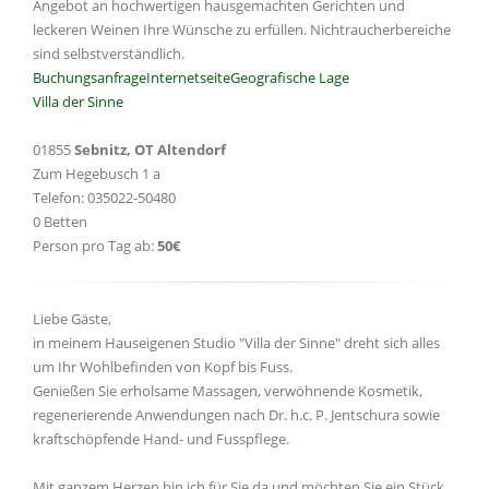
Angebot an hochwertigen hausgemachten Gerichten und
leckeren Weinen Ihre Wünsche zu erfüllen. Nichtraucherbereiche
sind selbstverständlich.
Buchungsanfrage
Internetseite
Geografische Lage
Villa der Sinne
01855
Sebnitz, OT Altendorf
Zum Hegebusch 1 a
Telefon: 035022-50480
0 Betten
Person pro Tag ab:
50€
Liebe Gäste,
in meinem Hauseigenen Studio "Villa der Sinne" dreht sich alles
um Ihr Wohlbefinden von Kopf bis Fuss.
Genießen Sie erholsame Massagen, verwöhnende Kosmetik,
regenerierende Anwendungen nach Dr. h.c. P. Jentschura sowie
kraftschöpfende Hand- und Fusspflege.
Mit ganzem Herzen bin ich für Sie da und möchten Sie ein Stück