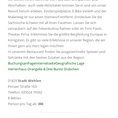
Abschalten– auch viele Aktivitäten können Sie in und um unser
Resort herum erleben. Kinderspielplätze, E-Bike Verleih und der
Malerweg ist nur einen Steinwurf entfernt. Entdecken Sie die
Sächsische Schweiz mit all ihren Facetten. Lassen Sie sich
verzaubern auf der Felsenbühne Rathen oder im Tom-Pauls-
Theater Pirna. Erklimmen Sie die größte Bergfestung Europas in
Königstein. Es gibt so viele Erlebnisse in unserer Region, die wir
Ihnen gern ans Herz legen möchten.
In unserem Restaurant finden Sie ausgezeichnete Speisen und
Getränke mit den besten Zutaten aus der Region.
Buchungsanfrage
Internetseite
Geografische Lage
Herrenhaus Orangella & Drei Bunte Stübchen
01829
Stadt Wehlen
Pirnaer Straße 163
Telefon: 035024 79392
8 Betten
Person pro Tag ab:
38€