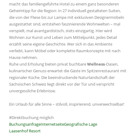
macht das familiengeführte Hotel zu einem ganz besonderen
Geheimtipp für die Region: In 27 individuell gestalteten Suiten,
die von der Fliese bis zur Lampe mit exklusiven Designermöbeln
ausgestattet sind, entstehen faszinierende Wohnwelten – mal
verspielt, mal avantgardistisch, stets einzigartig. Hier wird
Wohnen zur Kunst und Leben zum Mittelpunkt, jedes Detail
erzählt seine eigene Geschichte. Wer sich in das Ambiente
verliebt, kann Möbel oder komplette Raumkonzepte mit nach
Hause nehmen.
Ruhe und Erholung bieten privat buchbare
Wellness
-Oasen,
kulinarischer Genuss erwartet die Gäste im Spitzenrestaurant mit
regionaler Küche. Die beeindruckende Naturlandschaft der
Sächsischen Schweiz liegt direkt vor der Tür und verspricht
unvergessliche Erlebnisse.
Ein Urlaub für alle Sinne – stilvoll, inspirierend, unverwechselbar!
#Direktbuchung möglich
Buchungsanfrage
Internetseite
Geografische Lage
Laasenhof Resort