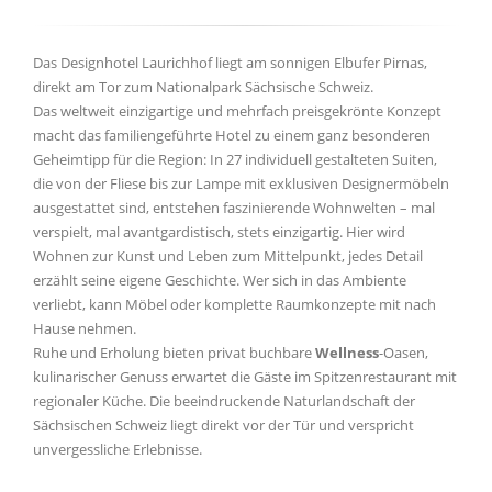
Das Designhotel Laurichhof liegt am sonnigen Elbufer Pirnas,
direkt am Tor zum Nationalpark Sächsische Schweiz.
Das weltweit einzigartige und mehrfach preisgekrönte Konzept
macht das familiengeführte Hotel zu einem ganz besonderen
Geheimtipp für die Region: In 27 individuell gestalteten Suiten,
die von der Fliese bis zur Lampe mit exklusiven Designermöbeln
ausgestattet sind, entstehen faszinierende Wohnwelten – mal
verspielt, mal avantgardistisch, stets einzigartig. Hier wird
Wohnen zur Kunst und Leben zum Mittelpunkt, jedes Detail
erzählt seine eigene Geschichte. Wer sich in das Ambiente
verliebt, kann Möbel oder komplette Raumkonzepte mit nach
Hause nehmen.
Ruhe und Erholung bieten privat buchbare
Wellness
-Oasen,
kulinarischer Genuss erwartet die Gäste im Spitzenrestaurant mit
regionaler Küche. Die beeindruckende Naturlandschaft der
Sächsischen Schweiz liegt direkt vor der Tür und verspricht
unvergessliche Erlebnisse.