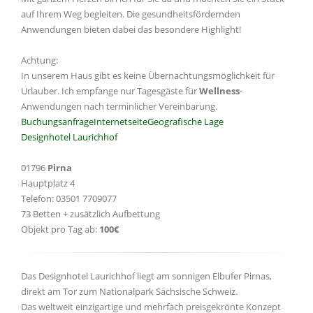
auf Ihrem Weg begleiten. Die gesundheitsfördernden
Anwendungen bieten dabei das besondere Highlight!
Achtung:
In unserem Haus gibt es keine Übernachtungsmöglichkeit für
Urlauber. Ich empfange nur Tagesgäste für
Wellness
-
Anwendungen nach terminlicher Vereinbarung.
Buchungsanfrage
Internetseite
Geografische Lage
Designhotel Laurichhof
01796
Pirna
Hauptplatz 4
Telefon: 03501 7709077
73 Betten + zusätzlich Aufbettung
Objekt pro Tag ab:
100€
Das Designhotel Laurichhof liegt am sonnigen Elbufer Pirnas,
direkt am Tor zum Nationalpark Sächsische Schweiz.
Das weltweit einzigartige und mehrfach preisgekrönte Konzept