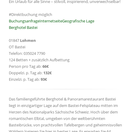
Ein Urlaub für alle Sinne – stilvoll, inspirierend, unverwechselbar!
#Direktbuchung möglich
Buchungsanfrage
Internetseite
Geografische Lage
Berghotel Bastei
01847
Lohmen
OT Bastei
Telefon: 035024 7790
124 Betten + zusätzlich Aufbettung
Person pro Tag ab:
66€
Doppelzi. p. Tag ab:
132€
Einzelzi. p. Tag ab:
93€
Das familiengeführte Berghotel & Panoramarestaurant Bastei
liegt in einzigartiger Lage auf dem Bastei-Felsplateau mitten im
Herzen des Nationalparks Sächsische Schweiz. Hoch über dem
romantischen Elbtal, umgeben von der weltberühmten
Basteibrücke, von prachtvollen Tafelbergen und geheimnisvollen
Wäldern logieren Sie hier in bester Lage. Es erwarten Sie 64