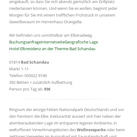
eingekauft, so dass Sie sich abends gemütlich am Grillplatz
niederlassen können. Und wenn Sie es wollen, beginnt jeder
Morgen für Sie mit einem trefflichen Frühstück in unserem
Gewölberaum im Herrenhaus Orangella.
Wir befinden uns unmittelbar am Elberadweg.
Buchungsanfrage
Internetseite
Geografische Lage
Hotel Elbresidenz an der Therme Bad Schandau
01814
Bad Schandau
Markt 1-11
Telefon: 035022 9190
392 Betten + zusätzlich Aufbettung
Person pro Tag ab:
93€
Ringsum der einzige Felsen-Nationalpark Deutschlands und vor
den Fenstern die Elbe. Exklusivität äussert sich hier neben der
atemberaubenden Lage im entspannt-legeren Ambiente, in
weltoffenen Verwöhnangeboten des
Wellnessparks
oder beim
zeitlosen Verweilen im Aurorabad mit Saunalandschaft und