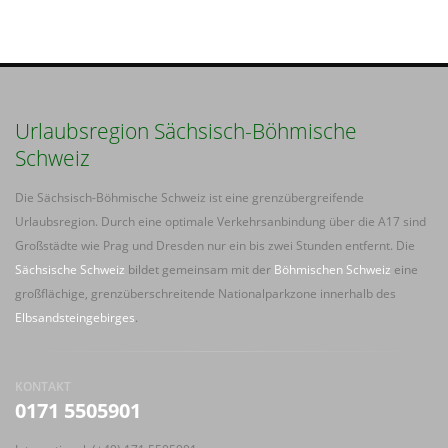
Urlaubsregion Sächsisch-Böhmische
Schweiz
Die Sächsisch-Böhmische Schweiz ist eine grenzübergreifende
Urlaubsregion. Durch eine optimale Verkehrsanbindung über die A17 sind
Großstädte wie Prag und Dresden nur ein bis zwei Stunden entfernt. Die
Sächsische Schweiz
bildet gemeinsam mit der
Böhmischen Schweiz
eine
großflächige, grenzüberschreitende Nationalparkzone innerhalb des
Elbsandsteingebirges
.
KONTAKT
0171 5505901