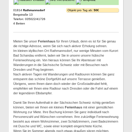
01814
Rathmannsdorf
Objekt pro Tag ab:
50€
Bergstraße 13
Telefon: 035022/41726
4 Betten
Mieten Sie unser
Ferienhaus
für Ihren Urlaub, denn es ist für Sie genau
die richtige Adresse, wenn Sie sich nach aktiver Erholung sehnen.
Im kleinen idyllischen Ort Rathmannsdorf, nur wenige Minuten vom Kurort
Bad Schandau entfernt, laden wir Sie in unsere unsere hübsche
Ferienwohnung ein. Von hieraus können Sie Ihr Abenteuer mit
Wanderungen in die Sächsische Schweiz oder mit Besuchen nach
Dresden und Prag beginnen.
Nach aktiven Tagen mit Wanderungen und Radtouren können Sie ganz
entspannt das schöne Dorfgefühl auf unsere Terrasse genießen.
Übrigens, wenn Ihnen dann doch wieder der Großstadttrubel fehlt,
empfehlen wir Ihnen eine Radtour nach Dresden oder die Fahrt auf einem
der legendären Elbdampfer.
Damit Sie Ihren Aufenthalt in der Sächsischen Schweiz richtig genießen
können, bieten wir Ihnen ein kleines
Ferienhaus
mit einer gemütlichen
Wohnung zur Miete. Ihre Buchung können Sie ganz individuell nach
Personenzahl und Wünschen vornehmen. Ihre zukünftige Ferienwohnung
besteht aus einem Wohnzimmer, zwei Schlafzimmern, zwei Badezimmern
mit Dusche und WC, sowie einer komplett eingerichtete Küche.
Wenn Sie im Sommer abends noch etwas draußen sitzen möchten,