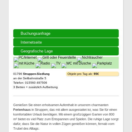
Buchungsanfrage
Internetseite
Geografische Lage
01796
Struppen-Siedlung
Objekt pro Tag ab:
95€
an der Seilbahnstraße 5
Telefon: 015560 497506
3 Betten + zusätzlich Aufbettung
Genießen Sie einen erholsamen Aufenthalt in unserem charmanten
Ferienhaus
in Struppen, das mit allem ausgestattet ist, was Sie für einen
komfortablen Urlaub benötigen. Mit einem großzügigen Garten von 800
m² bietet es viel Platz zum Entspannen und Spielen. Die ruhige Lage sorgt
dafür, dass Sie die Natur in vollen Zügen genießen können, fernab vom
Trubel des Alltags.