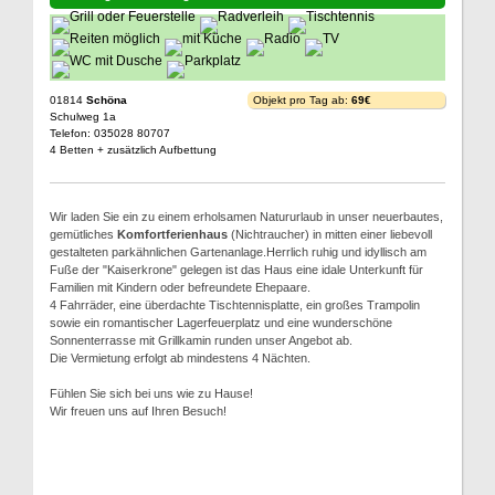
01814
Schöna
Objekt pro Tag ab:
69€
Schulweg 1a
Telefon: 035028 80707
4 Betten + zusätzlich Aufbettung
Wir laden Sie ein zu einem erholsamen Natururlaub in unser neuerbautes,
gemütliches
Komfortferienhaus
(Nichtraucher) in mitten einer liebevoll
gestalteten parkähnlichen Gartenanlage.Herrlich ruhig und idyllisch am
Fuße der "Kaiserkrone" gelegen ist das Haus eine idale Unterkunft für
Familien mit Kindern oder befreundete Ehepaare.
4 Fahrräder, eine überdachte Tischtennisplatte, ein großes Trampolin
sowie ein romantischer Lagerfeuerplatz und eine wunderschöne
Sonnenterrasse mit Grillkamin runden unser Angebot ab.
Die Vermietung erfolgt ab mindestens 4 Nächten.
Fühlen Sie sich bei uns wie zu Hause!
Wir freuen uns auf Ihren Besuch!