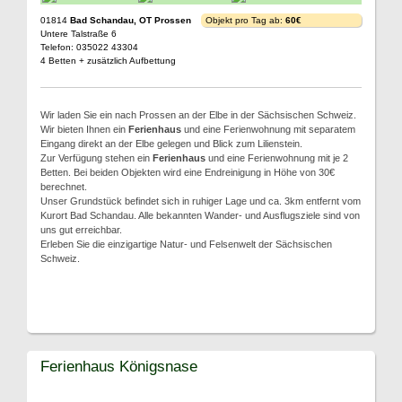
01814
Bad Schandau, OT Prossen
Objekt pro Tag ab:
60€
Untere Talstraße 6
Telefon: 035022 43304
4 Betten + zusätzlich Aufbettung
Wir laden Sie ein nach Prossen an der Elbe in der Sächsischen Schweiz.
Wir bieten Ihnen ein
Ferienhaus
und eine Ferienwohnung mit separatem
Eingang direkt an der Elbe gelegen und Blick zum Lilienstein.
Zur Verfügung stehen ein
Ferienhaus
und eine Ferienwohnung mit je 2
Betten. Bei beiden Objekten wird eine Endreinigung in Höhe von 30€
berechnet.
Unser Grundstück befindet sich in ruhiger Lage und ca. 3km entfernt vom
Kurort Bad Schandau. Alle bekannten Wander- und Ausflugsziele sind von
uns gut erreichbar.
Erleben Sie die einzigartige Natur- und Felsenwelt der Sächsischen
Schweiz.
Ferienhaus Königsnase