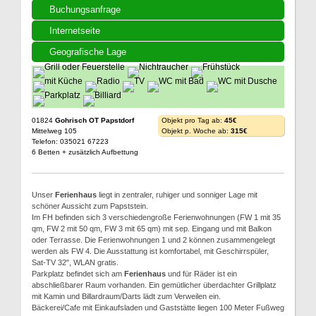
Buchungsanfrage
Internetseite
Geografische Lage
01824
Gohrisch OT Papstdorf
Objekt pro Tag ab:
45€
Mittelweg 105
Objekt p. Woche ab:
315€
Telefon: 035021 67223
6 Betten + zusätzlich Aufbettung
Unser
Ferienhaus
liegt in zentraler, ruhiger und sonniger Lage mit
schöner Aussicht zum Papststein.
Im FH befinden sich 3 verschiedengroße Ferienwohnungen (FW 1 mit 35
qm, FW 2 mit 50 qm, FW 3 mit 65 qm) mit sep. Eingang und mit Balkon
oder Terrasse. Die Ferienwohnungen 1 und 2 können zusammengelegt
werden als FW 4. Die Ausstattung ist komfortabel, mit Geschirrspüler,
Sat-TV 32", WLAN gratis.
Parkplatz befindet sich am
Ferienhaus
und für Räder ist ein
abschließbarer Raum vorhanden. Ein gemütlicher überdachter Grillplatz
mit Kamin und Billardraum/Darts lädt zum Verweilen ein.
Bäckerei/Cafe mit Einkaufsladen und Gaststätte liegen 100 Meter Fußweg