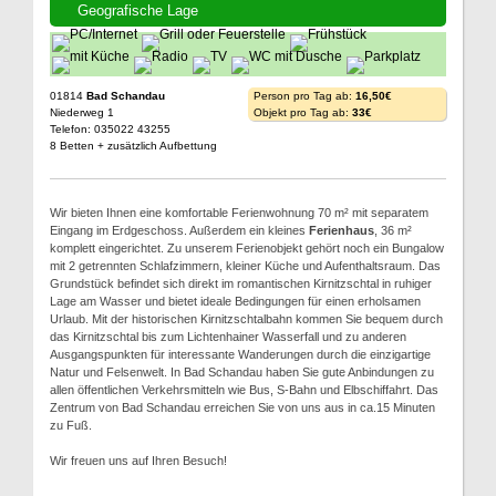
Geografische Lage
01814
Bad Schandau
Person pro Tag ab:
16,50€
Niederweg 1
Objekt pro Tag ab:
33€
Telefon: 035022 43255
8 Betten + zusätzlich Aufbettung
Wir bieten Ihnen eine komfortable Ferienwohnung 70 m² mit separatem
Eingang im Erdgeschoss. Außerdem ein kleines
Ferienhaus
, 36 m²
komplett eingerichtet. Zu unserem Ferienobjekt gehört noch ein Bungalow
mit 2 getrennten Schlafzimmern, kleiner Küche und Aufenthaltsraum. Das
Grundstück befindet sich direkt im romantischen Kirnitzschtal in ruhiger
Lage am Wasser und bietet ideale Bedingungen für einen erholsamen
Urlaub. Mit der historischen Kirnitzschtalbahn kommen Sie bequem durch
das Kirnitzschtal bis zum Lichtenhainer Wasserfall und zu anderen
Ausgangspunkten für interessante Wanderungen durch die einzigartige
Natur und Felsenwelt. In Bad Schandau haben Sie gute Anbindungen zu
allen öffentlichen Verkehrsmitteln wie Bus, S-Bahn und Elbschiffahrt. Das
Zentrum von Bad Schandau erreichen Sie von uns aus in ca.15 Minuten
zu Fuß.
Wir freuen uns auf Ihren Besuch!