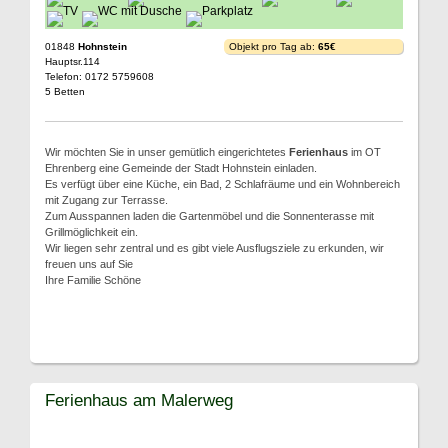
01848
Hohnstein
Objekt pro Tag ab:
65€
Hauptsr.114
Telefon: 0172 5759608
5 Betten
Wir möchten Sie in unser gemütlich eingerichtetes
Ferienhaus
im OT
Ehrenberg eine Gemeinde der Stadt Hohnstein einladen.
Es verfügt über eine Küche, ein Bad, 2 Schlafräume und ein Wohnbereich
mit Zugang zur Terrasse.
Zum Ausspannen laden die Gartenmöbel und die Sonnenterasse mit
Grillmöglichkeit ein.
Wir liegen sehr zentral und es gibt viele Ausflugsziele zu erkunden, wir
freuen uns auf Sie
Ihre Familie Schöne
Ferienhaus am Malerweg