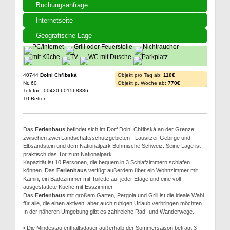
Buchungsanfrage
Internetseite
Geografische Lage
40744
Dolní Chřibská
Objekt pro Tag ab:
110€
Nr. 60
Objekt p. Woche ab:
770€
Telefon: 00420 601568386
10 Betten
Das
Ferienhaus
befindet sich im Dorf Dolní Chřibská an der Grenze
zwischen zwei Landschaftsschutzgebieten - Lausitzer Gebirge und
Elbsandstein und dem Nationalpark Böhmische Schweiz. Seine Lage ist
praktisch das Tor zum Nationalpark.
Kapazität ist 10 Personen, die bequem in 3 Schlafzimmern schlafen
können. Das
Ferienhaus
verfügt außerdem über ein Wohnzimmer mit
Kamin, ein Badezimmer mit Toilette auf jeder Etage und eine voll
ausgestattete Küche mit Esszimmer.
Das
Ferienhaus
mit großem Garten, Pergola und Grill ist die ideale Wahl
für alle, die einen aktiven, aber auch ruhigen Urlaub verbringen möchten.
In der näheren Umgebung gibt es zahlreiche Rad- und Wanderwege.
• Die Mindestaufenthaltsdauer außerhalb der Sommersaison beträgt 3