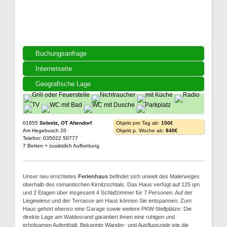
Buchungsanfrage
Internetseite
Geografische Lage
01855
Sebnitz, OT Altendorf
Objekt pro Tag ab:
150€
Am Hegebusch 20
Objekt p. Woche ab:
840€
Telefon: 035022 50777
7 Betten + zusätzlich Aufbettung
Unser neu errichtetes
Ferienhaus
befindet sich unweit des Malerweges
oberhalb des romantischen Kirnitzschtals. Das Haus verfügt auf 125 qm
und 2 Etagen über insgesamt 4 Schlafzimmer für 7 Personen. Auf der
Liegewiese und der Terrasse am Haus können Sie entspannen. Zum
Haus gehört ebenso eine Garage sowie weitere PKW-Stellplätze. Die
direkte Lage am Waldesrand garantiert ihnen eine ruhigen und
erholsamen Aufenthalt. Bekannte Wander- und Ausflugsziele wie die