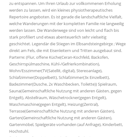
zu entspannen. Um Ihren Urlaub zur vollkommenen Erholung
werden zu lassen, wird ein kleines physiotherapeutisches
Repertoire angeboten. Es ist gerade die landschaftliche Vielfalt,
welche Wanderungen mit der kompletten Familie nie langweilig
werden lassen. Die Wanderwege sind von leicht und flach bis
stark profiliert und etwas abenteuerlich sehr vielseitig
geschichtet. Legendär die Stiegen im Elbsandsteingebirge ; Wege
direkt am Fels, die mit Eisenleitern und Tritten ausgebaut sind.
Parterre: (Flur, offene Küche(Ceran-Kochfeld, Backofen,
Geschirrspülmaschine, Kühl-/Gefrierkombination),
Wohn/Esszimmer(TV(Satellit, digital), Stereoanlage),
Schlafzimmer(Doppelbett), Schlafzimmer(3x Einzelbett),
Badezimmer(Dusche, 2x Waschbecken, Toilette)) Spielraum,
Sauna(Gemeinschaftliche Nutzung mit anderen Gästen, gegen
Entgelt), Abstellraum, Wäschetrockner(gegen Entgelt),
Waschmaschine(gegen Entgelt), Heizung(Zentral),
Terrasse(Gemeinschaftliche Nutzung mit anderen Gästen),
Garten(Gemeinschaftliche Nutzung mit anderen Gästen),
Gartenmöbel, Spielgeräte vorhanden (auf Anfrage), Kinderbett,
Hochstuhl.