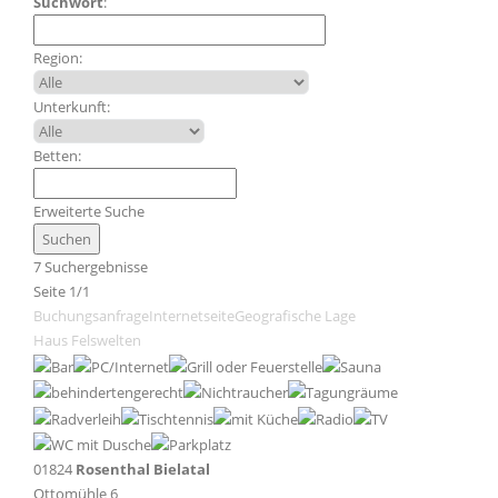
Suchwort
:
Region:
Unterkunft:
Betten:
Erweiterte Suche
7 Suchergebnisse
Seite 1/1
Buchungsanfrage
Internetseite
Geografische Lage
Haus Felswelten
01824
Rosenthal Bielatal
Ottomühle 6