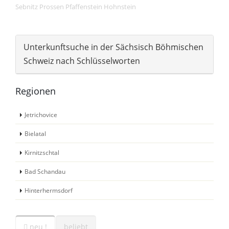
Sebnitz
Prossen
Pfaffenstein
Hohnstein
Unterkunftsuche in der Sächsisch Böhmischen
Schweiz nach Schlüsselworten
Regionen
Jetrichovice
Bielatal
Kirnitzschtal
Bad Schandau
Hinterhermsdorf
neu !
beliebt