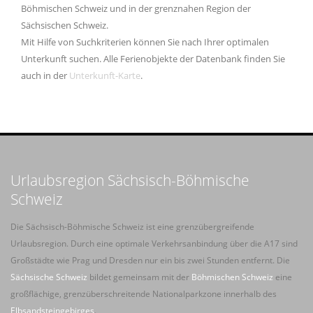
Böhmischen Schweiz und in der grenznahen Region der
Sächsischen Schweiz.
Mit Hilfe von Suchkriterien können Sie nach Ihrer optimalen
Unterkunft suchen. Alle Ferienobjekte der Datenbank finden Sie
auch in der
Unterkunft-Karte
.
Urlaubsregion Sächsisch-Böhmische
Schweiz
Die Sächsisch-Böhmische Schweiz ist eine grenzübergreifende
Urlaubsregion. Durch eine optimale Verkehrsanbindung über die A17 sind
Großstädte wie Prag und Dresden nur ein bis zwei Stunden entfernt. Die
Sächsische Schweiz
bildet gemeinsam mit der
Böhmischen Schweiz
eine
großflächige, grenzüberschreitende Nationalparkzone innerhalb des
Elbsandsteingebirges
.