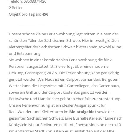
Telefon: 03503371426
2 Betten
Objekt pro Tag ab:
45€
Unsere schöne kleine Ferienwohnung liegt mitten in einem der
schönsten Täler der Sächsischen Schweiz. Hier im zweitgrößten
Klettergebiet der Sächsischen Schweiz bietet Ihnen sowohl Ruhe
und Entspannung.
Sie wohnen in einer komfortablen Ferienwohnung die für 2
Personen ausgestattet ist. Sie verfügt über eine moderne
Heizung, Gastzugang WLAN. Die Ferienohnung kann ganzjährig
genutzt werden. Am Haus ist ein Carport vorhanden. Bei gutem
Wetter kann die Liegewiese mit 2 Gartenliegen, das Gartenhaus,
sowie ein Grill und der Carport kostenlos genutzt werden.
Bettwäsche und Handtücher gehören ebenfalls zur Ausstattung.
Unsere Ferienwohnung ist ein idealer Ausganspunkt für
Rad-,Wander- und Kletterturen im
Bielatalgebiet
sowie der
gesamten Sächsischen Schweiz. Eine Bushaltestelle zur Linie nach
Königstein ist nur 3 Minuten entfernt. Ebenso sind von der ca.10
km entfernten Stadt Königstein Ausflugsfahrten auf der Elbe