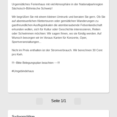
Urgemütliches Ferienhaus mit viel Atmosphäre in der Nationalparkregion
Sächsisch-Böhmische Schweiz!
Wir begrüßen Sie mit einem kleinen Umtrunk und beraten Sie gern. Ob Sie
auf abenteuerlichen Klettertouren oder gemütlichen Wanderungen zu
gastfreundlichen Ausflugslokalen die atemberaubende Felsenlandschaft
erkunden wollen, sich für Kultur oder Geschichte interessieren, Reiten
oder Schwimmen möchten: Wir sagen Ihnen, wo sie fündig werden. Auf
Wunsch besorgen wir im Voraus Karten für Konzerte, Oper,
Sportveranstaltungen...
Nicht im Preis enthalten ist der Stromverbrauch. Wir berechnen 30 Cent
pro Kwh.
!!!--Bitte Belegungsplan beachten ---!!!
#Umgebindehaus
Seite 1/1
Suchvorschläge