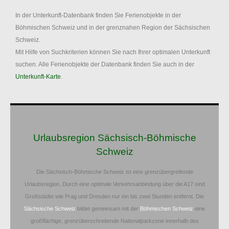
In der Unterkunft-Datenbank finden Sie Ferienobjekte in der
Böhmischen Schweiz und in der grenznahen Region der Sächsischen
Schweiz.
Mit Hilfe von Suchkriterien können Sie nach Ihrer optimalen Unterkunft
suchen. Alle Ferienobjekte der Datenbank finden Sie auch in der
Unterkunft-Karte
.
Urlaubsregion Sächsisch-Böhmische
Schweiz
Die Sächsisch-Böhmische Schweiz ist eine grenzübergreifende
Urlaubsregion. Durch eine optimale Verkehrsanbindung über die A17 sind
Großstädte wie Prag und Dresden nur ein bis zwei Stunden entfernt. Die
Sächsische Schweiz
bildet gemeinsam mit der
Böhmischen Schweiz
eine
großflächige, grenzüberschreitende Nationalparkzone innerhalb des