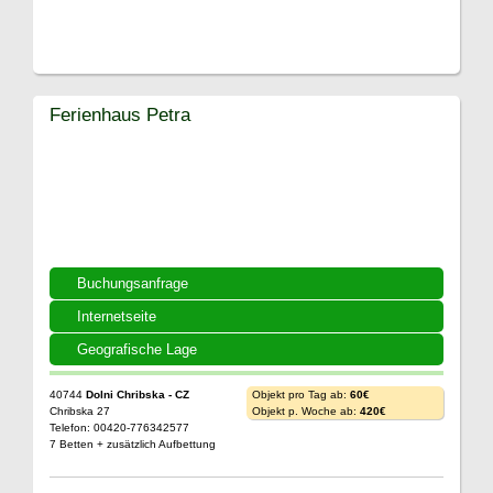
Ferienhaus Petra
Buchungsanfrage
Internetseite
Geografische Lage
40744
Dolni Chribska - CZ
Objekt pro Tag ab:
60€
Chribska 27
Objekt p. Woche ab:
420€
Telefon: 00420-776342577
7 Betten + zusätzlich Aufbettung