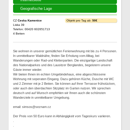
Geografische Lage
CZ
Ceska Kamenice
Objekt pro Tag ab:
50€
Liska 39
Telefon: 00420 602651713
4 Betten
Sie wohnen in unserer gemütlichen Ferienwohnung mit bis zu 4 Personen.
In unmittelbarer Waldnähe, finden Sie Erholung vom Alltag, bei
Wanderungen oder Rad-und Kletterpartien. Die einzigartige Landschaft
des Nationalparkes und des Lausitzer Berglandes, begeistern unsere
Gäste immer wieder.
Wir bieten Ihnen im echten Umgebindehaus, eine abgeschlossene
Wohnung mit seperaten Eingang. Dazu gehören Küche, Dusche mit WC
und 2 Zimmer mit je 2 Betten. Sie können auf Ihrer Terrasse frühstücken,
oder auch den überdachten Sitzplatz im Garten nutzen. Wir sprechen
deutsch und auf Wunsch empfehlen wir Ihnen auch die schönsten
Wanderziele in unmittelbarer Umgebung.
email: simsos@seznam.cz
Der Preis von 50 Euro kann in Abhängigkeit vom Tageskurs variieren.
.
.