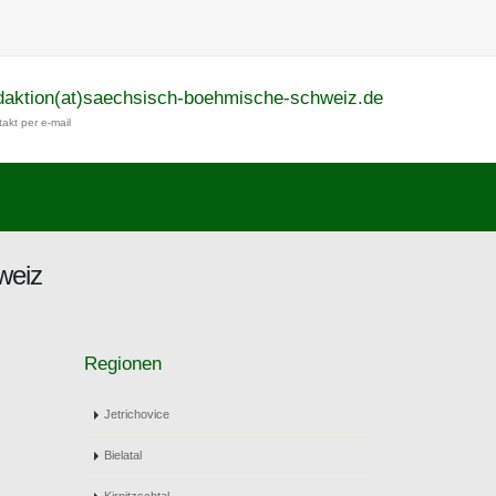
daktion(at)saechsisch-boehmische-schweiz.de
akt per e-mail
weiz
Regionen
Jetrichovice
Bielatal