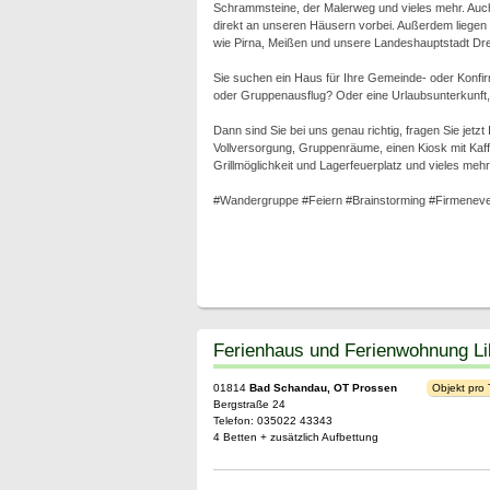
Schrammsteine, der Malerweg und vieles mehr. Auc
direkt an unseren Häusern vorbei. Außerdem liegen 
wie Pirna, Meißen und unsere Landeshauptstadt Dre
Sie suchen ein Haus für Ihre Gemeinde- oder Konfi
oder Gruppenausflug? Oder eine Urlaubsunterkunft, e
Dann sind Sie bei uns genau richtig, fragen Sie jetz
Vollversorgung, Gruppenräume, einen Kiosk mit Kaffe
Grillmöglichkeit und Lagerfeuerplatz und vieles mehr
#Wandergruppe #Feiern #Brainstorming #Firmeneve
Ferienhaus und Ferienwohnung Lil
01814
Bad Schandau, OT Prossen
Objekt pro
Bergstraße 24
Telefon: 035022 43343
4 Betten + zusätzlich Aufbettung