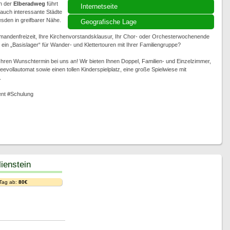
h der
Elberadweg
führt
Internetseite
auch interessante Städte
sden in greifbarer Nähe.
Geografische Lage
rmandenfreizeit, Ihre Kirchenvorstandsklausur, Ihr Chor- oder Orchesterwochenende
in „Basislager“ für Wander- und Klettertouren mit Ihrer Familiengruppe?
t Ihren Wunschtermin bei uns an! Wir bieten Ihnen Doppel, Familien- und Einzelzimmer,
evollautomat sowie einen tollen Kinderspielplatz, eine große Spielwiese mit
.
nt #Schulung
ienstein
 Tag ab:
80€