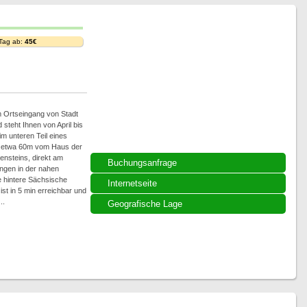
 Tag ab:
45€
 Ortseingang von Stadt
steht Ihnen von April bis
m unteren Teil eines
 etwa 60m vom Haus der
ensteins, direkt am
Buchungsanfrage
ngen in der nahen
 hintere Sächsische
Internetseite
st in 5 min erreichbar und
..
Geografische Lage