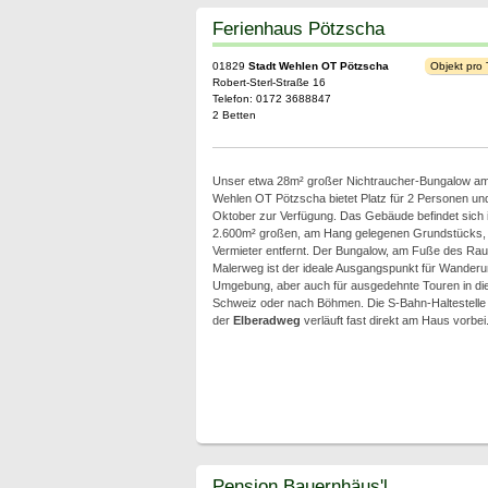
Ferienhaus Pötzscha
01829
Stadt Wehlen OT Pötzscha
Objekt pro
Robert-Sterl-Straße 16
Telefon: 0172 3688847
2 Betten
Unser etwa 28m² großer Nichtraucher-Bungalow am
Wehlen OT Pötzscha bietet Platz für 2 Personen und 
Oktober zur Verfügung. Das Gebäude befindet sich i
2.600m² großen, am Hang gelegenen Grundstücks,
Vermieter entfernt. Der Bungalow, am Fuße des Rau
Malerweg ist der ideale Ausgangspunkt für Wanderu
Umgebung, aber auch für ausgedehnte Touren in die
Schweiz oder nach Böhmen. Die S-Bahn-Haltestelle i
der
Elberadweg
verläuft fast direkt am Haus vorbei.
Pension Bauernhäus'l