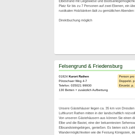
Elbestrand mit Liegewiese und Bootsanlegemöglichke
Platz für bis zu 7 Personen auf zwei Ebenen, ein über
rustikalen Holzbänken lädt zu gemütlichen Abenden i
Direktbuchung möglich
Felsengrund & Friedensburg
01824
Kurort Rathen
Person pro
Pötzschaer Weg 4-7
Doppelzi. p
Telefon: 035021 99930
Einzelzi. p
130 Betten + zusätzlich Aufbettung
Unsere Gästehäuser liegen ca. 35 km von Dresden e
Luftkurort Rathen mitten in der landschaftlich reizv
Von unseren Gästehäusern aus können Sie einen dir
Elbe und die Bastei, eine der bekanntesten Sehensw
Elbsandsteingebirges, genießen. Es bieten sich zahlr
Wandermöglichkeiten wie die Festung Königstein, der 