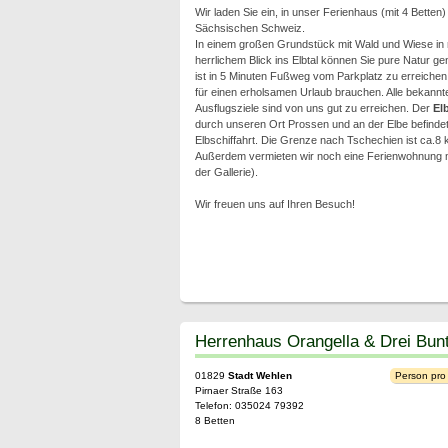
Wir laden Sie ein, in unser Ferienhaus (mit 4 Betten
Sächsischen Schweiz.
In einem großen Grundstück mit Wald und Wiese in 
herrlichem Blick ins Elbtal können Sie pure Natur g
ist in 5 Minuten Fußweg vom Parkplatz zu erreichen 
für einen erholsamen Urlaub brauchen. Alle bekann
Ausflugsziele sind von uns gut zu erreichen. Der
El
durch unseren Ort Prossen und an der Elbe befindet 
Elbschiffahrt. Die Grenze nach Tschechien ist ca.8 k
Außerdem vermieten wir noch eine Ferienwohnung mit
der Gallerie).
Wir freuen uns auf Ihren Besuch!
Herrenhaus Orangella & Drei Bun
01829
Stadt Wehlen
Person pro
Pirnaer Straße 163
Telefon: 035024 79392
8 Betten