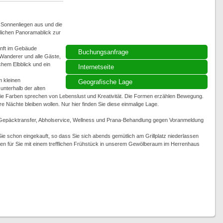
t Sonnenliegen aus und die
rrlichen Panoramablick zur
nft im Gebäude
Buchungsanfrage
Wanderer und alle Gäste,
ichem Elbblick und ein
Internetseite
m kleinen
Geografische Lage
unterhalb der alten
e Farben sprechen von Lebenslust und Kreativität. Die Formen erzählen Bewegung.
re Nächte bleiben wollen. Nur hier finden Sie diese einmalige Lage.
 Gepäcktransfer, Abholservice, Wellness und Prana-Behandlung gegen Voranmeldung
ie schon eingekauft, so dass Sie sich abends gemütlich am Grillplatz niederlassen
en für Sie mit einem trefflichen Frühstück in unserem Gewölberaum im Herrenhaus