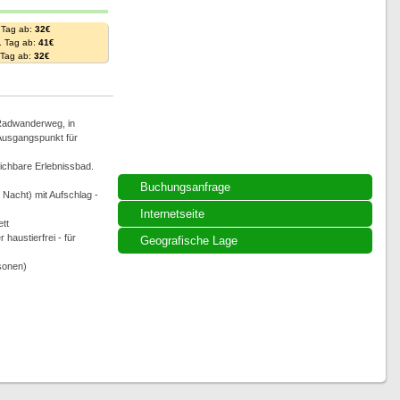
 Tag ab:
32€
. Tag ab:
41€
. Tag ab:
32€
 Radwanderweg, in
 Ausgangspunkt für
eichbare Erlebnissbad.
Buchungsanfrage
Nacht) mit Aufschlag -
Internetseite
ett
haustierfrei - für
Geografische Lage
rsonen)