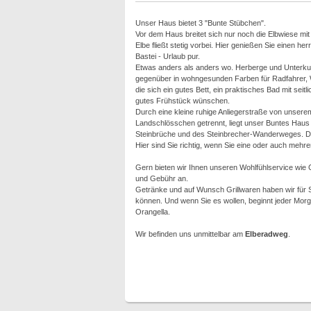
Unser Haus bietet 3 "Bunte Stübchen".
Vor dem Haus breitet sich nur noch die Elbwiese mi
Elbe fließt stetig vorbei. Hier genießen Sie einen he
Bastei - Urlaub pur.
Etwas anders als anders wo. Herberge und Unterku
gegenüber in wohngesunden Farben für Radfahrer, 
die sich ein gutes Bett, ein praktisches Bad mit seitl
gutes Frühstück wünschen.
Durch eine kleine ruhige Anliegerstraße von unsere
Landschlösschen getrennt, liegt unser Buntes Haus 
Steinbrüche und des Steinbrecher-Wanderweges. Di
Hier sind Sie richtig, wenn Sie eine oder auch mehre
Gern bieten wir Ihnen unseren Wohlfühlservice wie
und Gebühr an.
Getränke und auf Wunsch Grillwaren haben wir für S
können. Und wenn Sie es wollen, beginnt jeder Morg
Orangella.
Wir befinden uns unmittelbar am
Elberadweg
.