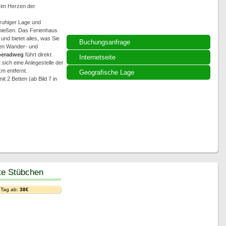
) im Herzen der
ruhiger Lage und
enießen. Das Ferienhaus
und bietet alles, was Sie
Buchungsanfrage
ten Wander- und
beradweg
führt direkt
Internetseite
sich eine Anlegestelle der
m entfernt.
Geografische Lage
 2 Betten (ab Bild 7 in
te Stübchen
 Tag ab:
38€