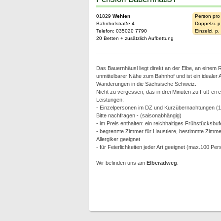
01829
Wehlen
Person pro
Bahnhofstraße 4
Doppelzi. p
Telefon: 035020 7790
Einzelzi. p
20 Betten + zusätzlich Aufbettung
Das Bauernhäusl liegt direkt an der Elbe, an einem
unmittelbarer Nähe zum Bahnhof und ist ein idealer
Wanderungen in die Sächsische Schweiz.
Nicht zu vergessen, das in drei Minuten zu Fuß err
Leistungen:
- Einzelpersonen im DZ und Kurzübernachtungen (1 
Bitte nachfragen - (saisonabhängig)
- im Preis enthalten: ein reichhaltiges Frühstücksbuf
- begrenzte Zimmer für Haustiere, bestimmte Zimmer 
Allergiker geeignet
- für Feierlichkeiten jeder Art geeignet (max.100 Pe
Wir befinden uns am
Elberadweg
.