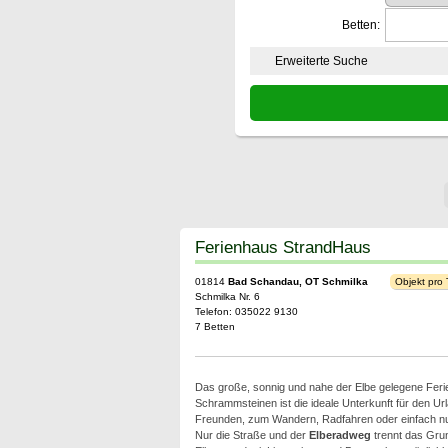
Betten:
Erweiterte Suche
Ferienhaus StrandHaus
01814
Bad Schandau, OT Schmilka
Objekt pro
Schmilka Nr. 6
Telefon: 035022 9130
7 Betten
Das große, sonnig und nahe der Elbe gelegene Ferie
Schrammsteinen ist die ideale Unterkunft für den Url
Freunden, zum Wandern, Radfahren oder einfach nu
Nur die Straße und der
Elberadweg
trennt das Gru