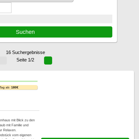
16 Suchergebnisse
Seite 1/2
 Tag ab:
180€
nhaus mit Blick zu den
aub mit Familie und
r Relaxen.
ndstück vom eigenen