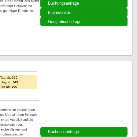
it. Das StrandHaus bietet
Buchungsanfrage
dachter Grillplatz mit
n geselliger Runde ein.
Internetseite
Geografische Lage
 Tag ab:
30€
. Tag ab:
52€
. Tag ab:
30€
ntfernt im malerischen
ollen Sächsischen Schweiz.
ekten Ausblick auf die
ürdigkeiten des
eiche Kletter- und
Buchungsanfrage
Lilienstein, die