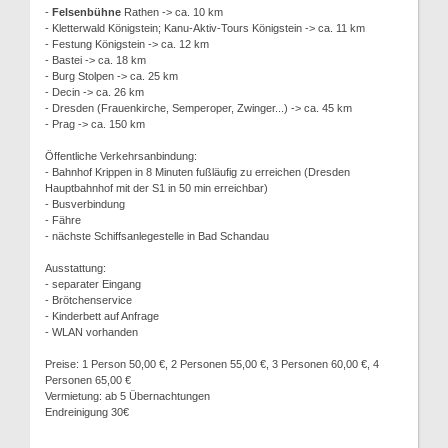
-
Felsenbühne
Rathen -> ca. 10 km
- Kletterwald Königstein; Kanu-Aktiv-Tours Königstein -> ca. 11 km
- Festung Königstein -> ca. 12 km
- Bastei -> ca. 18 km
- Burg Stolpen -> ca. 25 km
- Decin -> ca. 26 km
- Dresden (Frauenkirche, Semperoper, Zwinger...) -> ca. 45 km
- Prag -> ca. 150 km
Öffentliche Verkehrsanbindung:
- Bahnhof Krippen in 8 Minuten fußläufig zu erreichen (Dresden
Hauptbahnhof mit der S1 in 50 min erreichbar)
- Busverbindung
- Fähre
- nächste Schiffsanlegestelle in Bad Schandau
Ausstattung:
- separater Eingang
- Brötchenservice
- Kinderbett auf Anfrage
- WLAN vorhanden
Preise: 1 Person 50,00 €, 2 Personen 55,00 €, 3 Personen 60,00 €, 4
Personen 65,00 €
Vermietung: ab 5 Übernachtungen
Endreinigung 30€