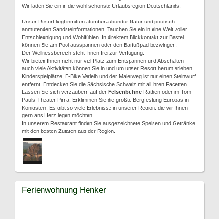
Wir laden Sie ein in die wohl schönste Urlaubsregion Deutschlands.
Unser Resort liegt inmitten atemberaubender Natur und poetisch
anmutenden Sandsteinformationen. Tauchen Sie ein in eine Welt voller
Entschleunigung und Wohlfühlen. In direktem Blickkontakt zur Bastei
können Sie am Pool ausspannen oder den Barfußpad bezwingen.
Der Wellnessbereich steht Ihnen frei zur Verfügung.
Wir bieten Ihnen nicht nur viel Platz zum Entspannen und Abschalten–
auch viele Aktivitäten können Sie in und um unser Resort herum erleben.
Kinderspielplätze, E-Bike Verleih und der Malerweg ist nur einen Steinwurf
entfernt. Entdecken Sie die Sächsische Schweiz mit all ihren Facetten.
Lassen Sie sich verzaubern auf der
Felsenbühne
Rathen oder im Tom-
Pauls-Theater Pirna. Erklimmen Sie die größte Bergfestung Europas in
Königstein. Es gibt so viele Erlebnisse in unserer Region, die wir Ihnen
gern ans Herz legen möchten.
In unserem Restaurant finden Sie ausgezeichnete Speisen und Getränke
mit den besten Zutaten aus der Region.
Ferienwohnung Henker