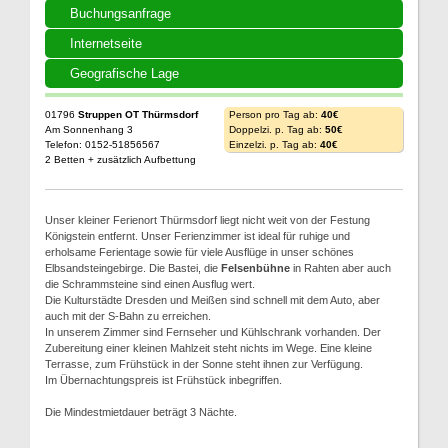
Buchungsanfrage
Internetseite
Geografische Lage
01796
Struppen OT Thürmsdorf
Person pro Tag ab:
40€
Am Sonnenhang 3
Doppelzi. p. Tag ab:
50€
Telefon: 0152-51856567
Einzelzi. p. Tag ab:
40€
2 Betten + zusätzlich Aufbettung
Unser kleiner Ferienort Thürmsdorf liegt nicht weit von der Festung
Königstein entfernt. Unser Ferienzimmer ist ideal für ruhige und
erholsame Ferientage sowie für viele Ausflüge in unser schönes
Elbsandsteingebirge. Die Bastei, die
Felsenbühne
in Rahten aber auch
die Schrammsteine sind einen Ausflug wert.
Die Kulturstädte Dresden und Meißen sind schnell mit dem Auto, aber
auch mit der S-Bahn zu erreichen.
In unserem Zimmer sind Fernseher und Kühlschrank vorhanden. Der
Zubereitung einer kleinen Mahlzeit steht nichts im Wege. Eine kleine
Terrasse, zum Frühstück in der Sonne steht ihnen zur Verfügung.
Im Übernachtungspreis ist Frühstück inbegriffen.
Die Mindestmietdauer beträgt 3 Nächte.