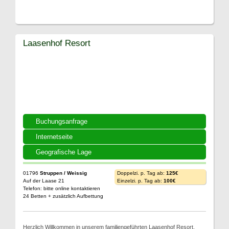
Laasenhof Resort
Buchungsanfrage
Internetseite
Geografische Lage
01796
Struppen / Weissig
Doppelzi. p. Tag ab:
125€
Auf der Laase 21
Einzelzi. p. Tag ab:
100€
Telefon: bitte online kontaktieren
24 Betten + zusätzlich Aufbettung
Herzlich Willkommen in unserem familiengeführten Laasenhof Resort.