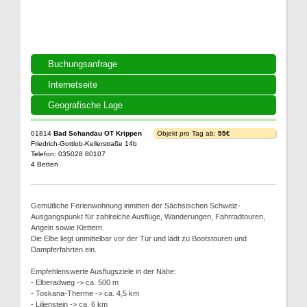
Buchungsanfrage
Internetseite
Geografische Lage
01814
Bad Schandau OT Krippen
Objekt pro Tag ab:
55€
Friedrich-Gottlob-Kellerstraße 14b
Telefon: 035028 80107
4 Betten
Gemütliche Ferienwohnung inmitten der Sächsischen Schweiz-
Ausgangspunkt für zahlreiche Ausflüge, Wanderungen, Fahrradtouren,
Angeln sowie Klettern.
Die Elbe liegt unmittelbar vor der Tür und lädt zu Bootstouren und
Dampferfahrten ein.
Empfehlenswerte Ausflugsziele in der Nähe:
- Elberadweg -> ca. 500 m
- Toskana-Therme -> ca. 4,5 km
- Lilienstein -> ca. 6 km