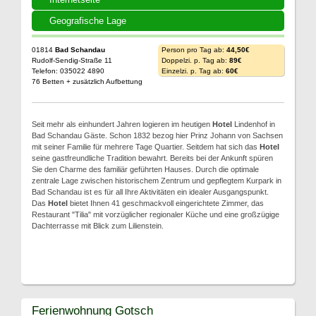
Geografische Lage
01814
Bad Schandau
Person pro Tag ab:
44,50€
Rudolf-Sendig-Straße 11
Doppelzi. p. Tag ab:
89€
Telefon: 035022 4890
Einzelzi. p. Tag ab:
60€
76 Betten + zusätzlich Aufbettung
Seit mehr als einhundert Jahren logieren im heutigen
Hotel
Lindenhof in
Bad Schandau Gäste. Schon 1832 bezog hier Prinz Johann von Sachsen
mit seiner Familie für mehrere Tage Quartier. Seitdem hat sich das
Hotel
seine gastfreundliche Tradition bewahrt. Bereits bei der Ankunft spüren
Sie den Charme des familiär geführten Hauses. Durch die optimale
zentrale Lage zwischen historischem Zentrum und gepflegtem Kurpark in
Bad Schandau ist es für all Ihre Aktivitäten ein idealer Ausgangspunkt.
Das
Hotel
bietet Ihnen 41 geschmackvoll eingerichtete Zimmer, das
Restaurant "Tilia" mit vorzüglicher regionaler Küche und eine großzügige
Dachterrasse mit Blick zum Lilienstein.
Ferienwohnung Gotsch