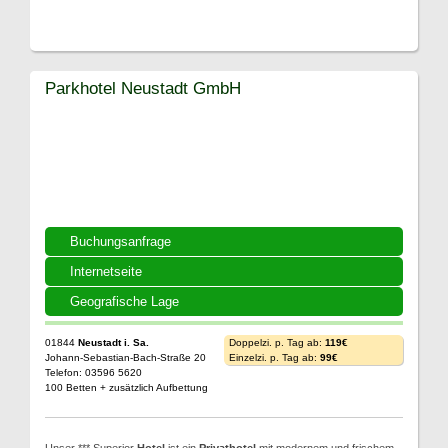
Parkhotel Neustadt GmbH
Buchungsanfrage
Internetseite
Geografische Lage
01844
Neustadt i. Sa.
Doppelzi. p. Tag ab:
119€
Johann-Sebastian-Bach-Straße 20
Einzelzi. p. Tag ab:
99€
Telefon: 03596 5620
100 Betten + zusätzlich Aufbettung