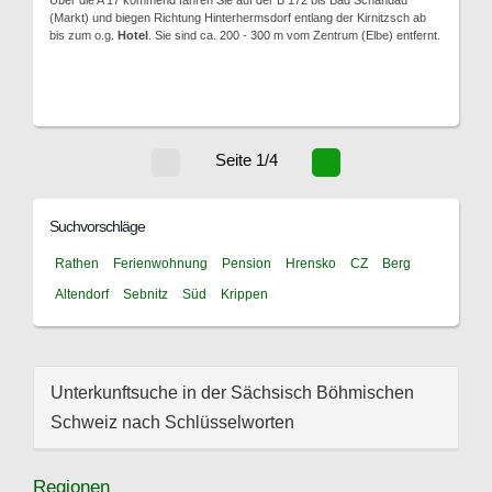
Über die A 17 kommend fahren Sie auf der B 172 bis Bad Schandau
(Markt) und biegen Richtung Hinterhermsdorf entlang der Kirnitzsch ab
bis zum o.g.
Hotel
. Sie sind ca. 200 - 300 m vom Zentrum (Elbe) entfernt.
Seite 1/4
Suchvorschläge
Rathen
Ferienwohnung
Pension
Hrensko
CZ
Berg
Altendorf
Sebnitz
Süd
Krippen
Unterkunftsuche in der Sächsisch Böhmischen
Schweiz nach Schlüsselworten
Regionen