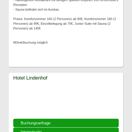
- hauseigenes Restaurant mit deftigen Speisen inspiriert von Großmutters
Rezepten
- Sauna befindet sich im Ausbau
Preise: Komfortzimmer 160 (2 Personen) ab 90€, Komfortzimmer 180 (2
Personen) ab 99€, Einzelbelegung ab 75€, Junior-Suite mit Sauna (2
Personen) ab 145€
#Direktbuchung möglich
Hotel Lindenhof
Buchungsanfrage
Internetseite