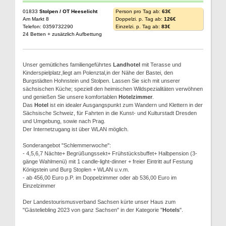
01833
Stolpen / OT Heeselicht
Person pro Tag ab:
63€
Am Markt 8
Doppelzi. p. Tag ab:
126€
Telefon: 0359732290
Einzelzi. p. Tag ab:
83€
24 Betten + zusätzlich Aufbettung
Unser gemütliches familiengeführtes
Landhotel
mit Terasse und
Kinderspielplatz,liegt am Polenztal,in der Nähe der Bastei, den
Burgstädten Hohnstein und Stolpen. Lassen Sie sich mit unserer
sächsischen Küche; speziell den heimischen Wildspezialitäten verwöhnen
und genießen Sie unsere komfortablen
Hotelzimmer
.
Das
Hotel
ist ein idealer Ausgangspunkt zum Wandern und Klettern in der
Sächsische Schweiz, für Fahrten in die Kunst- und Kulturstadt Dresden
und Umgebung, sowie nach Prag.
Der Internetzugang ist über WLAN möglich.
Sonderangebot "Schlemmerwoche":
- 4,5,6,7 Nächte+ Begrüßungssekt+ Frühstücksbuffet+ Halbpension (3-
gänge Wahlmenü) mit 1 candle-light-dinner + freier Eintritt auf Festung
Königstein und Burg Stoplen + WLAN u.v.m.
- ab 456,00 Euro p.P. im Doppelzimmer oder ab 536,00 Euro im
Einzelzimmer
Der Landestourismusverband Sachsen kürte unser Haus zum
"Gästeliebling 2023 von ganz Sachsen" in der Kategorie "
Hotels
".