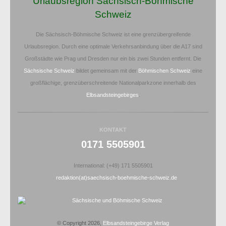
Urlaubsregion Sächsisch-Böhmische
Schweiz
Die Sächsisch-Böhmische Schweiz ist eine grenzübergreifende
Urlaubsregion. Durch eine optimale Verkehrsanbindung über die A17 sind
Großstädte wie Prag und Dresden nur ein bis zwei Stunden entfernt. Die
Sächsische Schweiz
bildet gemeinsam mit der
Böhmischen Schweiz
eine
großflächige, grenzüberschreitende Nationalparkzone innerhalb des
Elbsandsteingebirges
.
KONTAKT
0171 5505901
International: (+49) 171 5505901
redaktion(at)saechsisch-boehmische-schweiz.de
© Copyright 2026,
Elbsandsteingebirge Verlag