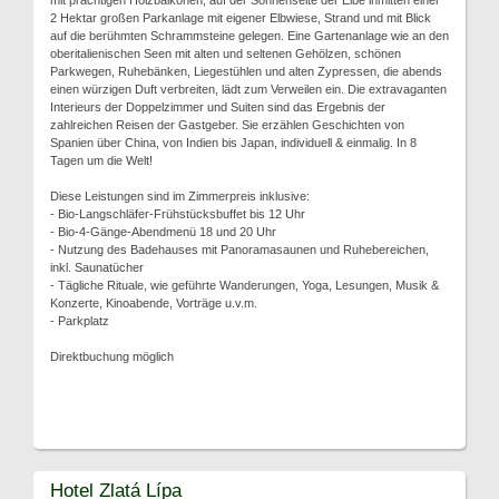
mit prächtigen Holzbalkonen, auf der Sonnenseite der Elbe inmitten einer
2 Hektar großen Parkanlage mit eigener Elbwiese, Strand und mit Blick
auf die berühmten Schrammsteine gelegen. Eine Gartenanlage wie an den
oberitalienischen Seen mit alten und seltenen Gehölzen, schönen
Parkwegen, Ruhebänken, Liegestühlen und alten Zypressen, die abends
einen würzigen Duft verbreiten, lädt zum Verweilen ein. Die extravaganten
Interieurs der Doppelzimmer und Suiten sind das Ergebnis der
zahlreichen Reisen der Gastgeber. Sie erzählen Geschichten von
Spanien über China, von Indien bis Japan, individuell & einmalig. In 8
Tagen um die Welt!
Diese Leistungen sind im Zimmerpreis inklusive:
- Bio-Langschläfer-Frühstücksbuffet bis 12 Uhr
- Bio-4-Gänge-Abendmenü 18 und 20 Uhr
- Nutzung des Badehauses mit Panoramasaunen und Ruhebereichen,
inkl. Saunatücher
- Tägliche Rituale, wie geführte Wanderungen, Yoga, Lesungen, Musik &
Konzerte, Kinoabende, Vorträge u.v.m.
- Parkplatz
Direktbuchung möglich
Hotel Zlatá Lípa