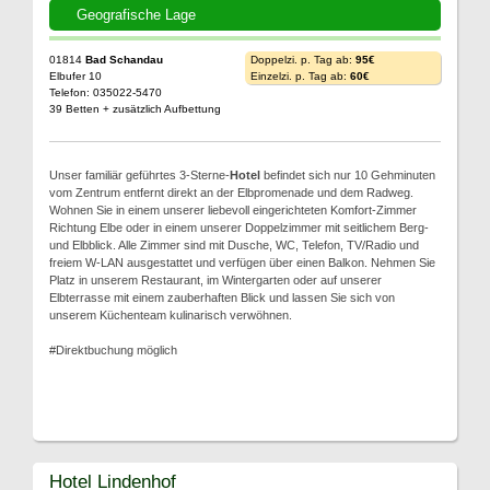
Geografische Lage
01814
Bad Schandau
Doppelzi. p. Tag ab:
95€
Elbufer 10
Einzelzi. p. Tag ab:
60€
Telefon: 035022-5470
39 Betten + zusätzlich Aufbettung
Unser familiär geführtes 3-Sterne-
Hotel
befindet sich nur 10 Gehminuten
vom Zentrum entfernt direkt an der Elbpromenade und dem Radweg.
Wohnen Sie in einem unserer liebevoll eingerichteten Komfort-Zimmer
Richtung Elbe oder in einem unserer Doppelzimmer mit seitlichem Berg-
und Elbblick. Alle Zimmer sind mit Dusche, WC, Telefon, TV/Radio und
freiem W-LAN ausgestattet und verfügen über einen Balkon. Nehmen Sie
Platz in unserem Restaurant, im Wintergarten oder auf unserer
Elbterrasse mit einem zauberhaften Blick und lassen Sie sich von
unserem Küchenteam kulinarisch verwöhnen.
#Direktbuchung möglich
Hotel Lindenhof