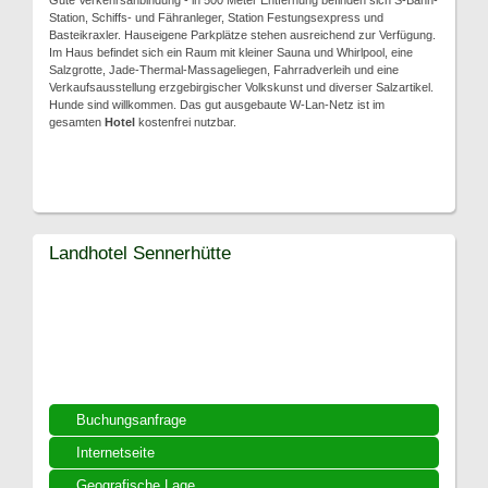
Gute Verkehrsanbindung - in 500 Meter Entfernung befinden sich S-Bahn-
Station, Schiffs- und Fähranleger, Station Festungsexpress und
Basteikraxler. Hauseigene Parkplätze stehen ausreichend zur Verfügung.
Im Haus befindet sich ein Raum mit kleiner Sauna und Whirlpool, eine
Salzgrotte, Jade-Thermal-Massageliegen, Fahrradverleih und eine
Verkaufsausstellung erzgebirgischer Volkskunst und diverser Salzartikel.
Hunde sind willkommen. Das gut ausgebaute W-Lan-Netz ist im
gesamten
Hotel
kostenfrei nutzbar.
Landhotel Sennerhütte
Buchungsanfrage
Internetseite
Geografische Lage