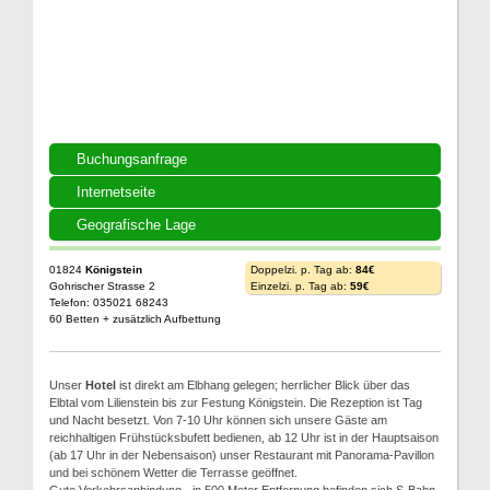
Buchungsanfrage
Internetseite
Geografische Lage
01824
Königstein
Doppelzi. p. Tag ab:
84€
Gohrischer Strasse 2
Einzelzi. p. Tag ab:
59€
Telefon: 035021 68243
60 Betten + zusätzlich Aufbettung
Unser
Hotel
ist direkt am Elbhang gelegen; herrlicher Blick über das
Elbtal vom Lilienstein bis zur Festung Königstein. Die Rezeption ist Tag
und Nacht besetzt. Von 7-10 Uhr können sich unsere Gäste am
reichhaltigen Frühstücksbufett bedienen, ab 12 Uhr ist in der Hauptsaison
(ab 17 Uhr in der Nebensaison) unser Restaurant mit Panorama-Pavillon
und bei schönem Wetter die Terrasse geöffnet.