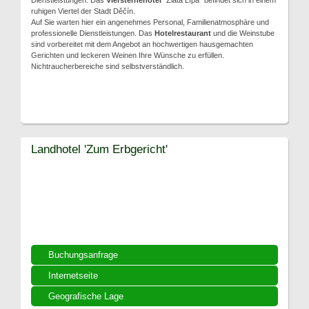
Dienstleistungen. Das
Viersternehotel
"Zlatá Lípa" befindet sich in einem
ruhigen Viertel der Stadt Děčín.
Auf Sie warten hier ein angenehmes Personal, Familienatmosphäre und
professionelle Dienstleistungen. Das
Hotelrestaurant
und die Weinstube
sind vorbereitet mit dem Angebot an hochwertigen hausgemachten
Gerichten und leckeren Weinen Ihre Wünsche zu erfüllen.
Nichtraucherbereiche sind selbstverständlich.
Landhotel 'Zum Erbgericht'
Buchungsanfrage
Internetseite
Geografische Lage