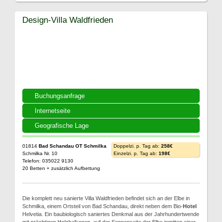
Design-Villa Waldfrieden
Buchungsanfrage
Internetseite
Geografische Lage
01814
Bad Schandau OT Schmilka
Doppelzi. p. Tag ab:
258€
Schmilka Nr. 10
Einzelzi. p. Tag ab:
198€
Telefon: 035022 9130
20 Betten + zusätzlich Aufbettung
Die komplett neu sanierte Villa Waldfrieden befindet sich an der Elbe in
Schmilka, einem Ortsteil von Bad Schandau, direkt neben dem Bio-
Hotel
Helvetia. Ein baubiologisch saniertes Denkmal aus der Jahrhundertwende