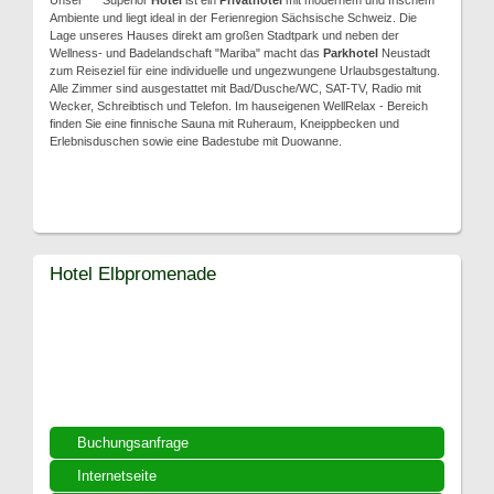
Unser *** Superior
Hotel
ist ein
Privathotel
mit modernem und frischem
Ambiente und liegt ideal in der Ferienregion Sächsische Schweiz. Die
Lage unseres Hauses direkt am großen Stadtpark und neben der
Wellness- und Badelandschaft "Mariba" macht das
Parkhotel
Neustadt
zum Reiseziel für eine individuelle und ungezwungene Urlaubsgestaltung.
Alle Zimmer sind ausgestattet mit Bad/Dusche/WC, SAT-TV, Radio mit
Wecker, Schreibtisch und Telefon. Im hauseigenen WellRelax - Bereich
finden Sie eine finnische Sauna mit Ruheraum, Kneippbecken und
Erlebnisduschen sowie eine Badestube mit Duowanne.
Hotel Elbpromenade
Buchungsanfrage
Internetseite