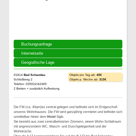
Buchungsanfrage
Internetseite
Geografische Lage
01814
Bad Schandau
Objekt pro Tag ab:
45€
Schloßberg 2
Objekt p. Woche ab:
315€
Telefon: 035022/42465
2 Betten + zusätzlich Aufbettung
Die FW (ca. 40qm)ist zentral gelegen und befindet sich im Erdgeschoß
unseres Wohnhauses. Die FW wird ganzjährig vermietet und befindet sich
unmittelbar hinter dem
Hotel
Sigls.
Sie besteht aus zwei zentralbeheizten Zimmern, einem Wohn-Schlafraum
mit angrenzendem WC, Wasch- und Duschgelegenheit und der
Wohnküche.