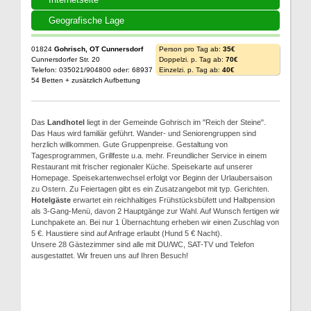
Geografische Lage
01824
Gohrisch, OT Cunnersdorf
Person pro Tag ab:
35€
Cunnersdorfer Str. 20
Doppelzi. p. Tag ab:
70€
Telefon: 035021/904800 oder: 68937
Einzelzi. p. Tag ab:
40€
54 Betten + zusätzlich Aufbettung
Das
Landhotel
liegt in der Gemeinde Gohrisch im "Reich der Steine".
Das Haus wird familiär geführt. Wander- und Seniorengruppen sind
herzlich willkommen. Gute Gruppenpreise. Gestaltung von
Tagesprogrammen, Grillfeste u.a. mehr. Freundlicher Service in einem
Restaurant mit frischer regionaler Küche. Speisekarte auf unserer
Homepage. Speisekartenwechsel erfolgt vor Beginn der Urlaubersaison
zu Ostern. Zu Feiertagen gibt es ein Zusatzangebot mit typ. Gerichten.
Hotelgäste
erwartet ein reichhaltiges Frühstücksbüfett und Halbpension
als 3-Gang-Menü, davon 2 Hauptgänge zur Wahl. Auf Wunsch fertigen wir
Lunchpakete an. Bei nur 1 Übernachtung erheben wir einen Zuschlag von
5 €. Haustiere sind auf Anfrage erlaubt (Hund 5 € Nacht).
Unsere 28 Gästezimmer sind alle mit DU/WC, SAT-TV und Telefon
ausgestattet. Wir freuen uns auf Ihren Besuch!