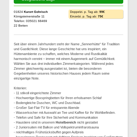
01824
Kurort Gohrisch
Doppelzi. p. Tag ab:
99€
Königsteinerstraße 11
Einzelzi. p. Tag ab:
75€
Telefon: 035021 68469
22 Betten
Seit über einem Jahrhundert steht der Name „Sennerhütte“ für Tradition
und Gastlichkeit. Diese lange Geschichte hat uns inspiriert, ein
Hüttenambiente zu schaffen, welches Moderne und Rustikalität
harmonisch vereint – immer mit einem Augenmerk auf Gemütlichkeit.
Wählen Sie aus drei individuellen Zimmerkategorien. Während jedes
Zimmer gleichwertig ausgestattet ist, bieten die besonderen
Gegebenheiten unseres historischen Hauses jedem Raum seine
einzigartige Note.
Kriterien:
- 11 stilvoll eingerichtete Zimmer
- Hochwertige Boxspringbetten für Ihren erholsamen Schlaf
- Bodengleiche Duschen, WC und Duschbad.
- Großer Sat-Flat-TV für entspannte Abende
- Wasserkocher mit Auswahl an Tee und Kaffee für Ihr Wohlbefinden.
- Telefon und Safe für Ihre Sicherheit und Kommunikation
- Haustiere sind in unserem
Hotelbereich
nicht gestattet
- 2 Juniorsuiten mit Balkon und Vollspektruminfrarotsauna
- reichhaltiges Frühstücksbuffet gegen Aufpreis