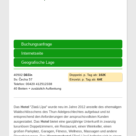
Buchungsanfrage
Internetseite
Geografische Lage
40502
Děčín
Doppelzi. p. Tag ab:
102€
Sv. Čecha 57
Einzelzi. p. Tag ab:
64€
Telefon: 00420 412512338
40 Betten + zusätzlich Aufbettung
Das
Hotel
"Zlatá Lípa" wurde neu im Jahre 2012 anstelle des ehemaligen
Waldschlösschens des Thun-Adelgeschlechtes aufgebaut und ist
entsprechend den Anforderungen der anspruchsvollsten Kunden
ausgestattet. Das
Hotel
bietet eine ganzjährige Unterkunft in zwanzig
luxuriösen Doppelzimmern, ein Restaurant, einen Weinkeller, einen
großen Parkplatz, Garagen, Fitness, Wellness, Massagen und andere